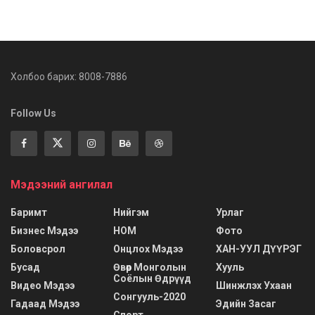
Холбоо барих: 8008-7886
Follow Us
Мэдээний ангилал
Баримт
Нийгэм
Урлаг
Бизнес Мэдээ
НОМ
Фото
Боловсрол
Онцлох Мэдээ
ХАН-УУЛ ДҮҮРЭГ
Бусад
Өвөр Монголын
Хууль
Соёлын Өдрүүд
Видео Мэдээ
Шинжлэх Ухаан
Сонгууль-2020
Гадаад Мэдээ
Эдийн Засаг