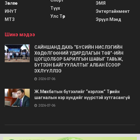
Спорт
Зөвлөгөө
ЭМЯ
Түүх
ИНҮТ
Энтертайнмент
Улс Төр
МТЗ
Эрүүл Мэнд
Шинэ мэдээ
САЙНШАНД ДАХЬ “БҮСИЙН НИСЛЭГИЙН
ХӨДӨЛГӨӨНИЙ УДИРДЛАГЫН ТӨВ”-ИЙН
ЦОГЦОЛБОР БАРИЛГЫН ШАВЫГ ТАВЬЖ,
БҮТЭЭН БАЙГУУЛАЛТЫГ АЛБАН ЁСООР
ЭХЛҮҮЛЛЭЭ
2026-07-06
Ж.Мөнхбатын бүтээлийг “нэрлэж” Төрийн
шагналын нэр хүндийг нүүрстэй хутгасангүй
2026-07-06
© 2020
Barimt.com
- Зохиогчийн эрх хуулиар хамгаалагдсан. Загварыг