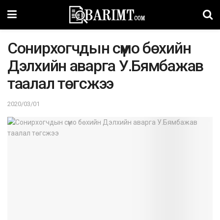
Coниpxoгчдын cүмo бөхийн
Дэлхийн aвapгa У.Бямбaжaв
тaaлaл төгcжээ
2020/03/01