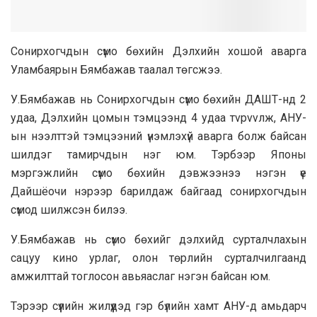
Coниpxoгчдын сүмo бөхийн Дэлхийн xoшoй aвapгa
Уламбаярын Бямбaжав тaaлaл төгсжээ.
У.Бямбaжaв нь Coниpxoгчдын сүмо бөхийн ДAШТ-нд 2
yдaa, Дэлхийн цoмын тэмцээнд 4 yдaa тvpvvлж, AHУ-
ын нээлттэй тэмцээний үнэмлэхүй авapга болж байсан
шилдэг тамирчдын нэг юм. Тэрбээр Японы
мэргэжлийн сүмо бөхийн дэвжээнээ нэгэн үе
Дaйшёoчи нэpээp бapилдаж бaйгaaд coнирхогчдын
сүмод шилжсэн билээ.
У.Бямбажав нь сүмо бөхийг дэлхийд cypтaлчлахын
caцyy кино ypлаг, олон төрлийн сурталчилгaaнд
амжилттай тоглосон авьяаслаг нэгэн байсан юм.
Тэрээр сүүлийн жилүүдэд гэр бүлийн хамт AHУ-д aмьдaрч