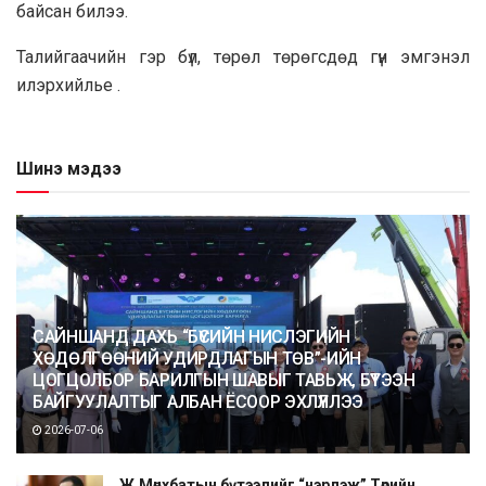
байсан билээ.
Taлийгaaчийн гэр бүл, төрөл төрөгсдөд гүн эмгэнэл
илэрхийлье .
Шинэ мэдээ
САЙНШАНД ДАХЬ “БҮСИЙН НИСЛЭГИЙН
ХӨДӨЛГӨӨНИЙ УДИРДЛАГЫН ТӨВ”-ИЙН
ЦОГЦОЛБОР БАРИЛГЫН ШАВЫГ ТАВЬЖ, БҮТЭЭН
БАЙГУУЛАЛТЫГ АЛБАН ЁСООР ЭХЛҮҮЛЛЭЭ
2026-07-06
Ж.Мөнхбатын бүтээлийг “нэрлэж” Төрийн