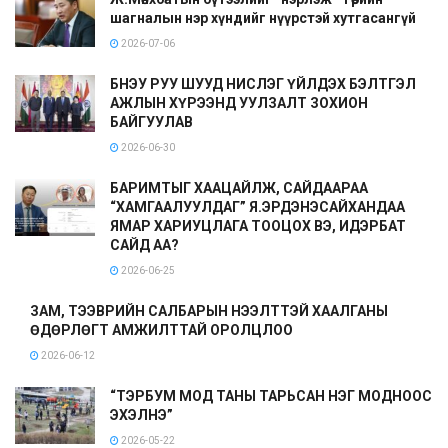
шагналын нэр хүндийг нүүрстэй хутгасангүй
2026-07-06
БНЭУ РУУ ШУУД НИСЛЭГ ҮЙЛДЭХ БЭЛТГЭЛ
АЖЛЫН ХҮРЭЭНД УУЛЗАЛТ ЗОХИОН
БАЙГУУЛАВ
2026-06-30
БАРИМТЫГ ХААЦАЙЛЖ, САЙДААРАА
“ХАМГААЛУУЛДАГ” Я.ЭРДЭНЭСАЙХАНДАА
ЯМАР ХАРИУЦЛАГА ТООЦОХ ВЭ, ИДЭРБАТ
САЙД АА?
2026-06-25
ЗАМ, ТЭЭВРИЙН САЛБАРЫН НЭЭЛТТЭЙ ХААЛГАНЫ
ӨДӨРЛӨГТ АМЖИЛТТАЙ ОРОЛЦЛОО
2026-06-12
“ТЭРБУМ МОД ТАНЫ ТАРЬСАН НЭГ МОДНООС
ЭХЭЛНЭ”
2026-05-22