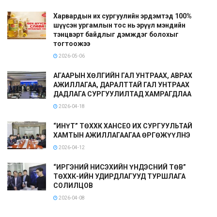
Харвардын их сургуулийн эрдэмтэд 100%
шүүсэн ургамлын тос нь эрүүл мэндийн
тэнцвэрт байдлыг дэмждэг болохыг
тогтоожээ
2026-05-06
АГААРЫН ХӨЛГИЙН ГАЛ УНТРААХ, АВРАХ
АЖИЛЛАГАА, ДАРАЛТТАЙ ГАЛ УНТРААХ
ДАДЛАГА СУРГУУЛИЛТАД ХАМРАГДЛАА
2026-04-18
“ИНҮТ” ТӨХХК ХАНСЕО ИХ СУРГУУЛЬТАЙ
ХАМТЫН АЖИЛЛАГААГАА ӨРГӨЖҮҮЛНЭ
2026-04-12
“ИРГЭНИЙ НИСЭХИЙН ҮНДЭСНИЙ ТӨВ”
ТӨХХК-ИЙН УДИРДЛАГУУД ТУРШЛАГА
СОЛИЛЦОВ
2026-04-08