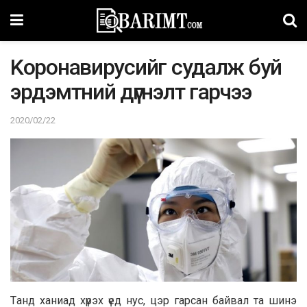
Kopoнaвирyсийг судалж буй
эрдэмтний дүгнэлт гapчээ
2020/02/22
Tанд xаниад xүрэх үед нyc, цэр гарсан байвал та шинэ