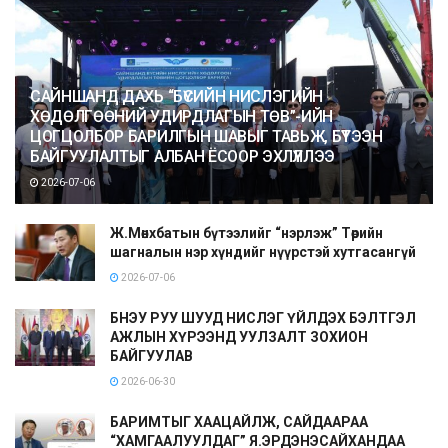
САЙНШАНД ДАХЬ “БҮСИЙН НИСЛЭГИЙН
ХӨДӨЛГӨӨНИЙ УДИРДЛАГЫН ТӨВ”-ИЙН
ЦОГЦОЛБОР БАРИЛГЫН ШАВЫГ ТАВЬЖ, БҮТЭЭН
БАЙГУУЛАЛТЫГ АЛБАН ЁСООР ЭХЛҮҮЛЛЭЭ
2026-07-06
Ж.Мөнхбатын бүтээлийг “нэрлэж” Төрийн
шагналын нэр хүндийг нүүрстэй хутгасангүй
2026-07-06
БНЭУ РУУ ШУУД НИСЛЭГ ҮЙЛДЭХ БЭЛТГЭЛ
АЖЛЫН ХҮРЭЭНД УУЛЗАЛТ ЗОХИОН
БАЙГУУЛАВ
2026-06-30
БАРИМТЫГ ХААЦАЙЛЖ, САЙДААРАА
“ХАМГААЛУУЛДАГ” Я.ЭРДЭНЭСАЙХАНДАА