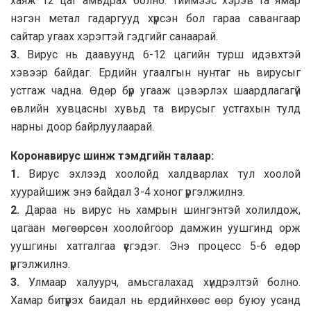
хаяж 12 цаг амьдрах болно. Тиймээс хэрэв та ямар
нэгэн метал гадаргууд хүрсэн бол гараа савангаар
сайтар угаах хэрэгтэй гэдгийг санаарай.
3.
Вирус нь даавуунд 6-12 цагийн турш идэвхтэй
хэвээр байдаг. Ердийн угаалгын нунтаг нь вирусыг
устгаж чадна. Өдөр бүр угааж цэвэрлэх шаардлагагүй
өвлийн хувцасны хувьд та вирусыг устгахын тулд
нарны доор байрлуулаарай.
Коронавирус шинж тэмдгийн талаар:
1.
Вирус эхлээд хоолойд халдварлах тул хоолой
хуурайшиж энэ байдал 3-4 хоног үргэлжилнэ.
2.
Дараа нь вирус нь хамрын шингэнтэй холилдож,
цагаан мөгөөрсөн хоолойгоор дамжин уушгинд орж
уушгины хатгалгаа үүсгэдэг. Энэ процесс 5-6 өдөр
үргэлжилнэ.
3.
Улмаар халуурч, амьсгалахад хүндрэлтэй болно.
Хамар битүүрэх баидал нь ердийнхөөс өөр буюу усанд