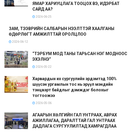
ЯМАР ХАРИУЦЛАГА ТООЦОХ ВЭ, ИДЭРБАТ
САЙД АА?
2026-06-25
ЗАМ, ТЭЭВРИЙН САЛБАРЫН НЭЭЛТТЭЙ ХААЛГАНЫ
ӨДӨРЛӨГТ АМЖИЛТТАЙ ОРОЛЦЛОО
2026-06-12
“ТЭРБУМ МОД ТАНЫ ТАРЬСАН НЭГ МОДНООС
ЭХЭЛНЭ”
2026-05-22
Харвардын их сургуулийн эрдэмтэд 100%
шүүсэн ургамлын тос нь эрүүл мэндийн
тэнцвэрт байдлыг дэмждэг болохыг
тогтоожээ
2026-05-06
АГААРЫН ХӨЛГИЙН ГАЛ УНТРААХ, АВРАХ
АЖИЛЛАГАА, ДАРАЛТТАЙ ГАЛ УНТРААХ
ДАДЛАГА СУРГУУЛИЛТАД ХАМРАГДЛАА