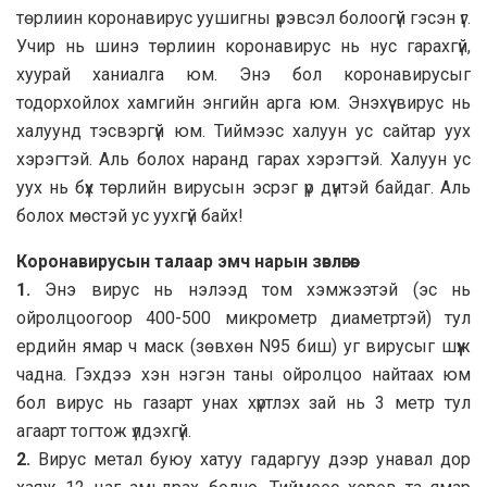
төрлиин коронавирус уушигны үрэвсэл болоогүй гэсэн үг.
Учир нь шинэ төрлиин коронавирус нь нус гарахгүй,
хуурай ханиалга юм. Энэ бол коронавирусыг
тодорхойлох хамгийн энгийн арга юм. Энэхүү вирус нь
халуунд тэсвэргүй юм. Тиймээс халуун ус сайтар уух
хэрэгтэй. Аль болох наранд гарах хэрэгтэй. Халуун ус
уух нь бүх төрлийн вирусын эсрэг үр дүнтэй байдаг. Аль
болох мөстэй ус уухгүй байх!
Коронавирусын талаар эмч нарын зөвлөгөө:
1.
Энэ вирус нь нэлээд том хэмжээтэй (эс нь
ойролцоогоор 400-500 микрометр диаметртэй) тул
ердийн ямар ч маск (зөвхөн N95 биш) уг вирусыг шүүж
чадна. Гэхдээ хэн нэгэн таны ойролцоо найтаах юм
бол вирус нь газарт унах хүртлэх зай нь 3 метр тул
агаарт тогтож үлдэхгүй.
2.
Вирус метал буюу хатуу гадаргуу дээр унавал дор