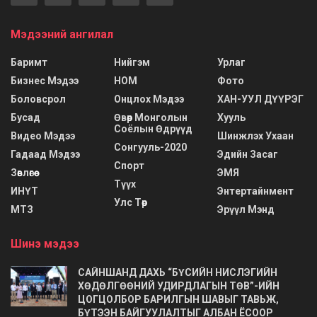
Мэдээний ангилал
Баримт
Нийгэм
Урлаг
Бизнес Мэдээ
НОМ
Фото
Боловсрол
Онцлох Мэдээ
ХАН-УУЛ ДҮҮРЭГ
Бусад
Өвөр Монголын
Хууль
Соёлын Өдрүүд
Видео Мэдээ
Шинжлэх Ухаан
Сонгууль-2020
Гадаад Мэдээ
Эдийн Засаг
Спорт
Зөвлөгөө
ЭМЯ
Түүх
ИНҮТ
Энтертайнмент
Улс Төр
МТЗ
Эрүүл Мэнд
Шинэ мэдээ
САЙНШАНД ДАХЬ “БҮСИЙН НИСЛЭГИЙН
ХӨДӨЛГӨӨНИЙ УДИРДЛАГЫН ТӨВ”-ИЙН
ЦОГЦОЛБОР БАРИЛГЫН ШАВЫГ ТАВЬЖ,
БҮТЭЭН БАЙГУУЛАЛТЫГ АЛБАН ЁСООР