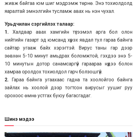
живж байгаа юм шиг мэдрэмж төрнө. Энэ тохиолдолд
яаралтай эмнэлгийн тусламж авах нь нэн чухал.
Урьдчилан сэргийлэх талаар:
1.
Халдвар авах хамгийн түгээмэл арга бол олон
нийтийн газaрт эд юмсанд хүрэх явдал тул гараа байнга
сайтар угааж байх хэрэгтэй. Вирус таны гар дээр
зөвхөн 5-10 минут амьдрах боломжтой, гэхдээ энэ 5-
10 минутын дотор санамсаргүй гараараа нүдээ болон
хамраа оролдох тохиолдол гарч болзошгүй.
2.
Гараа байнга угаахаас гадна та хоолойгоо байнга
зайлах нь хоолой дээр тогтсон вирусыг уушиг руу
орохоос өмнө устгах буюу багасгадаг.
Шинэ мэдээ