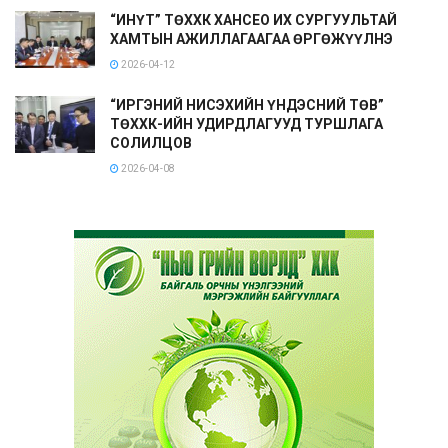
“ИНҮТ” ТӨХХК ХАНСЕО ИХ СУРГУУЛЬТАЙ
ХАМТЫН АЖИЛЛАГААГАА ӨРГӨЖҮҮЛНЭ
2026-04-12
“ИРГЭНИЙ НИСЭХИЙН ҮНДЭСНИЙ ТӨВ”
ТӨХХК-ИЙН УДИРДЛАГУУД ТУРШЛАГА
СОЛИЛЦОВ
2026-04-08