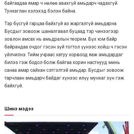
байгаадаа ямар ч нөлөө авахгүй амьдарч чадахгүй.
Тунхаглан хэлэхэд бэлэн байна.
Тэр бүсгүй гарцаа байхгүй аз жаргалгүй амьдарна.
Бусдыг зовоож шаналгавал буцаад тэр чинээгээр
зовлон амсах нь амьдралын теорем. Бүх юм байр
байрандаа очдог гэсэн зүй тогтол үүнээс хойш ч гэсэн
үйлчилнэ. Тийм учраас хатуу хорвоод яаж амьдардаг
билээ гэж бодол болж байгаа хорин настнууд минь
санаа амар сайхан сэтгэлтэй амьдар. Бусдыг зовоож
тарчлаан амьдарч байдаг хүнээс илүү мунхаг хүн гэж
байхгүй.
Шинэ мэдээ