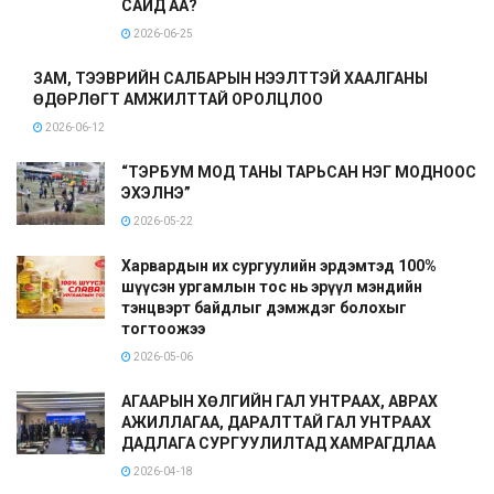
САЙД АА?
2026-06-25
ЗАМ, ТЭЭВРИЙН САЛБАРЫН НЭЭЛТТЭЙ ХААЛГАНЫ
ӨДӨРЛӨГТ АМЖИЛТТАЙ ОРОЛЦЛОО
2026-06-12
“ТЭРБУМ МОД ТАНЫ ТАРЬСАН НЭГ МОДНООС
ЭХЭЛНЭ”
2026-05-22
Харвардын их сургуулийн эрдэмтэд 100%
шүүсэн ургамлын тос нь эрүүл мэндийн
тэнцвэрт байдлыг дэмждэг болохыг
тогтоожээ
2026-05-06
АГААРЫН ХӨЛГИЙН ГАЛ УНТРААХ, АВРАХ
АЖИЛЛАГАА, ДАРАЛТТАЙ ГАЛ УНТРААХ
ДАДЛАГА СУРГУУЛИЛТАД ХАМРАГДЛАА
2026-04-18