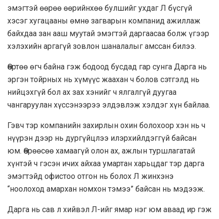
эмэгтэй өөрөө өөрийнхөө булшийг ухдаг Л бүсгүй
хэсэг хугацааны өмнө загварын компанид ажиллаж
байхдаа зан ааш муутай эмэгтэй даргаасаа болж үгээр
хэлэхийн аргагүй зовлон шаналалыг амссан билээ.
Өөртөө өгч байна гэж бодоод бусдад гар сунга Дарга нь
эргэн тойрных нь хүмүүс жаахан ч болов сэтгэлд нь
нийцэхгүй бол ах зах хэнийг ч ялгалгүй дуугаа
чангаруулан хүссэнээрээ элдэвлэж хэлдэг хүн байлаа.
Гэвч тэр компанийн захирлын охин болохоор хэн нь ч
нүүрэн дээр нь дургүйцлээ илэрхийлдэггүй байсан
юм. Өөрөөсөө хамаагүй олон ах, ажлын туршлагатай
хүнтэй ч гэсэн ичих айхаа умартан харьцдаг тэр дарга
эмэгтэйд офистоо отгон нь болох Л жинхэнэ
“ноолоход амархан номхон тэмээ” байсан нь мэдээж.
Дарга нь сав л хийвэл Л-ийг ямар нэг юм аваад ир гэж