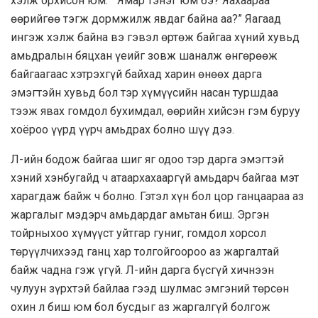
хэлж орхисон юм. “Ямар тэнэг юм бэ? Яахаараа
өөрийгөө тэгж дормжилж явдаг байна аа?” Яагаад
ингэж хэлж байна вэ гэвэл өртөж байгаа хүний хувьд
амьдралын бяцхан үеийг зовж шаналж өнгөрөөж
байгаагаас хэтрэхгүй байхад харин өнөөх дарга
эмэгтэйн хувьд бол тэр хүмүүсийн насан туршдаа
тээж явах гомдол бухимдал, өөрийн хийсэн гэм буруу
хоёроо үүрд үүрч амьдрах болно шүү дээ.
Л-ийн бодож байгаа шиг яг одоо тэр дарга эмэгтэй
хэний хэнбугайд ч атаархахааргүй амьдарч байгаа мэт
харагдаж байж ч болно. Гэтэл хүн бол цор ганцаараа аз
жаргалыг мэдэрч амьдардаг амьтан биш. Эргэн
тойрныхоо хүмүүст уйтгар гуниг, гомдол хорсол
төрүүлчихээд ганц хар толгойгоороо аз жаргалтай
байж чадна гэж үгүй. Л-ийн дарга бүсгүй хичнээн
чулуун зүрхтэй байлаа гээд шулмас эмгэний төрсөн
охин л биш юм бол бусдыг аз жаргалгүй болгож