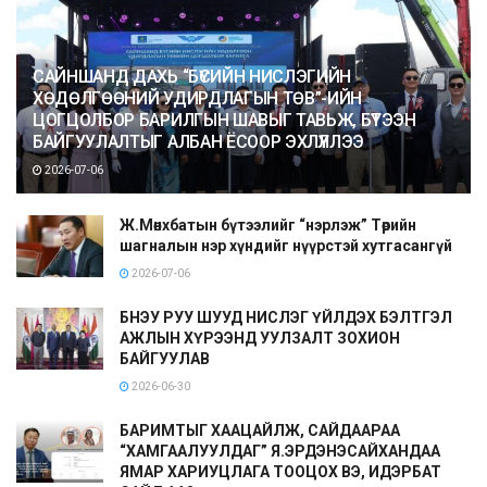
САЙНШАНД ДАХЬ “БҮСИЙН НИСЛЭГИЙН
ХӨДӨЛГӨӨНИЙ УДИРДЛАГЫН ТӨВ”-ИЙН
ЦОГЦОЛБОР БАРИЛГЫН ШАВЫГ ТАВЬЖ, БҮТЭЭН
БАЙГУУЛАЛТЫГ АЛБАН ЁСООР ЭХЛҮҮЛЛЭЭ
2026-07-06
Ж.Мөнхбатын бүтээлийг “нэрлэж” Төрийн
шагналын нэр хүндийг нүүрстэй хутгасангүй
2026-07-06
БНЭУ РУУ ШУУД НИСЛЭГ ҮЙЛДЭХ БЭЛТГЭЛ
АЖЛЫН ХҮРЭЭНД УУЛЗАЛТ ЗОХИОН
БАЙГУУЛАВ
2026-06-30
БАРИМТЫГ ХААЦАЙЛЖ, САЙДААРАА
“ХАМГААЛУУЛДАГ” Я.ЭРДЭНЭСАЙХАНДАА
ЯМАР ХАРИУЦЛАГА ТООЦОХ ВЭ, ИДЭРБАТ