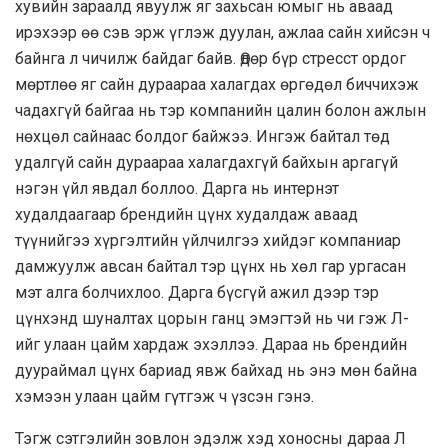
хувийн зараалд явуулж яг захьсан юмыг нь аваад
ирэхээр өө сэв эрж үглэж дуулан, ажлаа сайн хийсэн ч
байнга л чичилж байдаг байв. Өдөр бүр стресст ордог
мөртлөө яг сайн дураараа халагдах өргөдөл биччихэж
чадахгүй байгаа нь тэр компанийн цалин болон ажлын
нөхцөл сайнаас болдог байжээ. Ингэж байтал төд
удалгүй сайн дураараа халагдахгүй байхын аргагүй
нэгэн үйл явдал боллоо. Дарга нь интернэт
худалдаагаар брендийн цүнх худалдаж аваад
түүнийгээ хүргэлтийн үйлчилгээ хийдэг компаниар
дамжуулж авсан байтал тэр цүнх нь хөл гар ургасан
мэт алга болчихлоо. Дарга бүсгүй ажил дээр тэр
цүнхэнд шуналтах цорын ганц эмэгтэй нь чи гэж Л-
ийг улаан цайм хардаж эхэллээ. Дараа нь брендийн
дуураймал цүнх бариад явж байхад нь энэ мөн байна
хэмээн улаан цайм гүтгэж ч үзсэн гэнэ.
Тэгж сэтгэлийн зовлон эдэлж хэд хоносны дараа Л