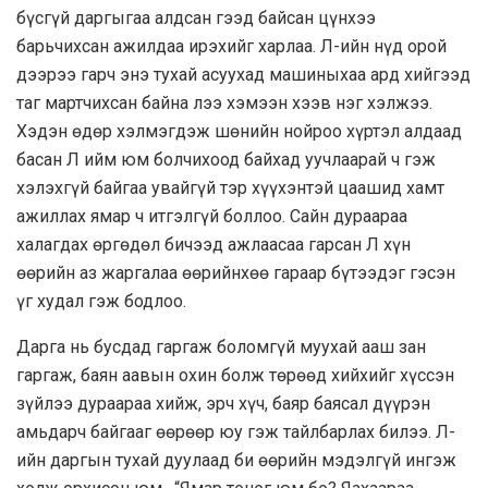
бүсгүй даргыгаа алдсан гээд байсан цүнхээ
барьчихсан ажилдаа ирэхийг харлаа. Л-ийн нүд орой
дээрээ гарч энэ тухай асуухад машиныхаа ард хийгээд
таг мартчихсан байна лээ хэмээн хээв нэг хэлжээ.
Хэдэн өдөр хэлмэгдэж шөнийн нойроо хүртэл алдаад
басан Л ийм юм болчихоод байхад уучлаарай ч гэж
хэлэхгүй байгаа увайгүй тэр хүүхэнтэй цаашид хамт
ажиллах ямар ч итгэлгүй боллоо. Сайн дураараа
халагдах өргөдөл бичээд ажлаасаа гарсан Л хүн
өөрийн аз жаргалаа өөрийнхөө гараар бүтээдэг гэсэн
үг худал гэж бодлоо.
Дарга нь бусдад гаргаж боломгүй муухай ааш зан
гаргаж, баян аавын охин болж төрөөд хийхийг хүссэн
зүйлээ дураараа хийж, эрч хүч, баяр баясал дүүрэн
амьдарч байгааг өөрөөр юу гэж тайлбарлах билээ. Л-
ийн даргын тухай дуулаад би өөрийн мэдэлгүй ингэж