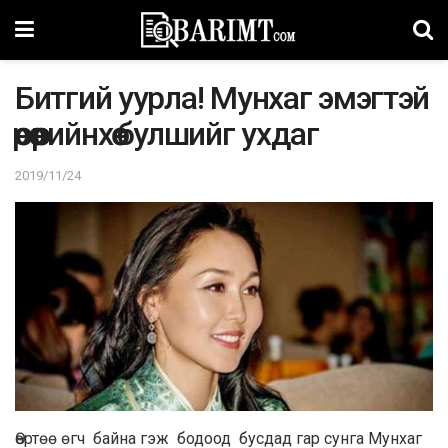
Битгий уурла! Мунхаг эмэгтэй
өөрөө өөрийнхөө булшийг ухдаг
2019/11/24
Өөртөө өгч байна гэж бодоод бусдад гар сунга Мунхаг