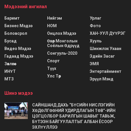
Мэдээний ангилал
Баримт
Нийгэм
Урлаг
Бизнес Мэдээ
НОМ
Фото
Боловсрол
Онцлох Мэдээ
ХАН-УУЛ ДҮҮРЭГ
Бусад
Өвөр Монголын
Хууль
Соёлын Өдрүүд
Видео Мэдээ
Шинжлэх Ухаан
Сонгууль-2020
Гадаад Мэдээ
Эдийн Засаг
Спорт
Зөвлөгөө
ЭМЯ
Түүх
ИНҮТ
Энтертайнмент
Улс Төр
МТЗ
Эрүүл Мэнд
Шинэ мэдээ
САЙНШАНД ДАХЬ “БҮСИЙН НИСЛЭГИЙН
ХӨДӨЛГӨӨНИЙ УДИРДЛАГЫН ТӨВ”-ИЙН
ЦОГЦОЛБОР БАРИЛГЫН ШАВЫГ ТАВЬЖ,
БҮТЭЭН БАЙГУУЛАЛТЫГ АЛБАН ЁСООР
ЭХЛҮҮЛЛЭЭ