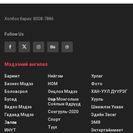
Холбоо барих: 8008-7886
Follow Us
Мэдээний ангилал
Баримт
Нийгэм
Урлаг
Бизнес Мэдээ
НОМ
Фото
Боловсрол
Онцлох Мэдээ
ХАН-УУЛ ДҮҮРЭГ
Бусад
Өвөр Монголын
Хууль
Соёлын Өдрүүд
Видео Мэдээ
Шинжлэх Ухаан
Сонгууль-2020
Гадаад Мэдээ
Эдийн Засаг
Спорт
Зөвлөгөө
ЭМЯ
Түүх
ИНҮТ
Энтертайнмент