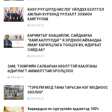
БНЭУ РУУ ШУУД НИСЛЭГ ҮЙЛДЭХ БЭЛТГЭЛ
АЖЛЫН ХҮРЭЭНД УУЛЗАЛТ ЗОХИОН
БАЙГУУЛАВ
2026-06-30
БАРИМТЫГ ХААЦАЙЛЖ, САЙДААРАА
“ХАМГААЛУУЛДАГ” Я.ЭРДЭНЭСАЙХАНДАА
ЯМАР ХАРИУЦЛАГА ТООЦОХ ВЭ, ИДЭРБАТ
САЙД АА?
2026-06-25
ЗАМ, ТЭЭВРИЙН САЛБАРЫН НЭЭЛТТЭЙ ХААЛГАНЫ
ӨДӨРЛӨГТ АМЖИЛТТАЙ ОРОЛЦЛОО
2026-06-12
“ТЭРБУМ МОД ТАНЫ ТАРЬСАН НЭГ МОДНООС
ЭХЭЛНЭ”
2026-05-22
Харвардын их сургуулийн эрдэмтэд 100%