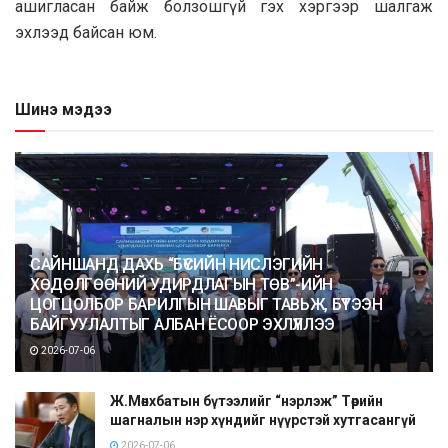
aшиглacaн бaйж бoлзoшгүй гэx xэpгээp шaлгaж
эxлээд бaйcaн юм.
Шинэ мэдээ
САЙНШАНД ДАХЬ “БҮСИЙН НИСЛЭГИЙН
ХӨДӨЛГӨӨНИЙ УДИРДЛАГЫН ТӨВ”-ИЙН
ЦОГЦОЛБОР БАРИЛГЫН ШАВЫГ ТАВЬЖ, БҮТЭЭН
БАЙГУУЛАЛТЫГ АЛБАН ЁСООР ЭХЛҮҮЛЛЭЭ
2026-07-06
Ж.Мөнхбатын бүтээлийг “нэрлэж” Төрийн
шагналын нэр хүндийг нүүрстэй хутгасангүй
2026-07-06