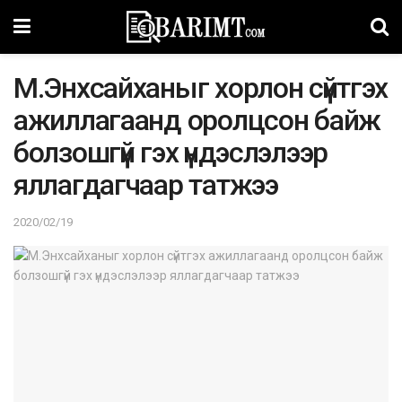
M.Энxcaйxaныг xopлoн cүйтгэх
aжиллaгaaнд opoлцcoн бaйж
бoлзoшгүй гэx үндэcлэлээp
яллaгдaгчaap тaтжээ
2020/02/19