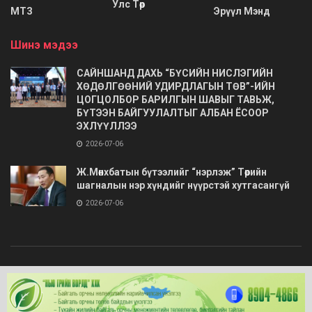
Улс Төр
МТЗ
Эрүүл Мэнд
Шинэ мэдээ
САЙНШАНД ДАХЬ “БҮСИЙН НИСЛЭГИЙН
ХӨДӨЛГӨӨНИЙ УДИРДЛАГЫН ТӨВ”-ИЙН
ЦОГЦОЛБОР БАРИЛГЫН ШАВЫГ ТАВЬЖ,
БҮТЭЭН БАЙГУУЛАЛТЫГ АЛБАН ЁСООР
ЭХЛҮҮЛЛЭЭ
2026-07-06
Ж.Мөнхбатын бүтээлийг “нэрлэж” Төрийн
шагналын нэр хүндийг нүүрстэй хутгасангүй
2026-07-06
© 2020
Barimt.com
- Зохиогчийн эрх хуулиар хамгаалагдсан. Загварыг
ONLINE MEDIA LLC
.