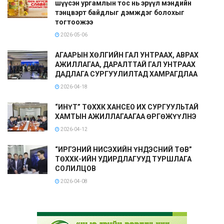
шүүсэн ургамлын тос нь эрүүл мэндийн
тэнцвэрт байдлыг дэмждэг болохыг
тогтоожээ
2026-05-06
АГААРЫН ХӨЛГИЙН ГАЛ УНТРААХ, АВРАХ
АЖИЛЛАГАА, ДАРАЛТТАЙ ГАЛ УНТРААХ
ДАДЛАГА СУРГУУЛИЛТАД ХАМРАГДЛАА
2026-04-18
“ИНҮТ” ТӨХХК ХАНСЕО ИХ СУРГУУЛЬТАЙ
ХАМТЫН АЖИЛЛАГААГАА ӨРГӨЖҮҮЛНЭ
2026-04-12
“ИРГЭНИЙ НИСЭХИЙН ҮНДЭСНИЙ ТӨВ”
ТӨХХК-ИЙН УДИРДЛАГУУД ТУРШЛАГА
СОЛИЛЦОВ
2026-04-08