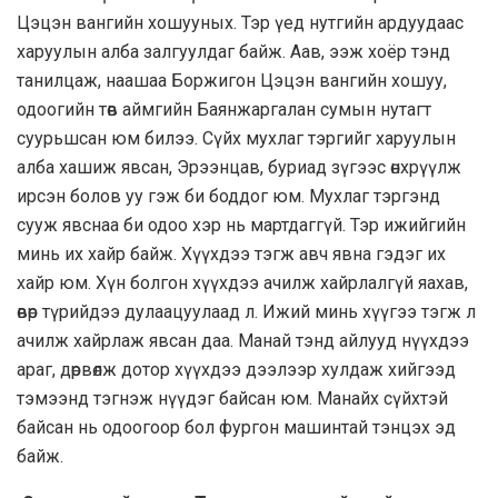
Цэцэн вангийн хошууных. Тэр үед нутгийн ардуудаас
харуулын алба залгуулдаг байж. Аав, ээж хоёр тэнд
танилцаж, наашаа Боржигон Цэцэн вангийн хошуу,
одоогийн төв аймгийн Баянжаргалан сумын нутагт
суурьшсан юм билээ. Сүйх мухлаг тэргийг харуулын
алба хашиж явсан, Эрээнцав, буриад зүгээс өнхрүүлж
ирсэн болов уу гэж би боддог юм. Мухлаг тэргэнд
сууж явснаа би одоо хэр нь мартдаггүй. Тэр ижийгийн
минь их хайр байж. Хүүхдээ тэгж авч явна гэдэг их
хайр юм. Хүн болгон хүүхдээ ачилж хайрлалгүй яахав,
өвөр түрийдээ дулаацуулаад л. Ижий минь хүүгээ тэгж л
ачилж хайрлаж явсан даа. Манай тэнд айлууд нүүхдээ
араг, дөрвөлж дотор хүүхдээ дээлээр хулдаж хийгээд
тэмээнд тэгнэж нүүдэг байсан юм. Манайх сүйхтэй
байсан нь одоогоор бол фургон машинтай тэнцэх эд
байж.