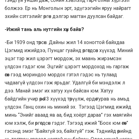
тэндгүй уншигдаж, сонин хэвлэлд гарч олны хүртээл
болжээ. Ер нь Монголын эрт, эдүгээгийн яруу найрагт
эхийн сэтгэлийг өргөн дэлгэр магтан дуулсан байдаг.
-Ижий тань аль нутгийн хүн байв?
-Би 1939 онд төрсөн. Дайны жил 14 хоногтой байхдаа
Цэгмид ижийдээ, Пунцаг гуайнд өргөгдсөн хүүхэд. Миний
эцэг тэр жил цэрэгт мордож, эх маань жирэмсэн
үлдсэн гэдэг юм. Эцгийг цэрэгт мордоход нь гаргаж
өгөх гээд мориндоо мордох гэтэл гэдэс нь тулаад
чадаагүй үлдсэн гэж ярьдаг. Удалгүй би мэндэлж л
дээ. Манай эмэг их хатуу хүн байсан юм. Хатуу
байдгийн учир өөрөө 13 хүүхэд төрүүлж, ердөө гурав нь амьд
үлдсэн. Ганц охин нь миний эх. Тэгээд Цэгмид ижийд
минь “Энийг аваад яв аа, бид хоёрт дараа” гэх маягийн
юм хэлж, би өргөгдсөн гэдэг. Тэгээд ижий “Боох юм өгөөч”
гэсэнд эмэг “Байхгүй ээ, байхгүй” гэж. Тэднийд өөрийнд