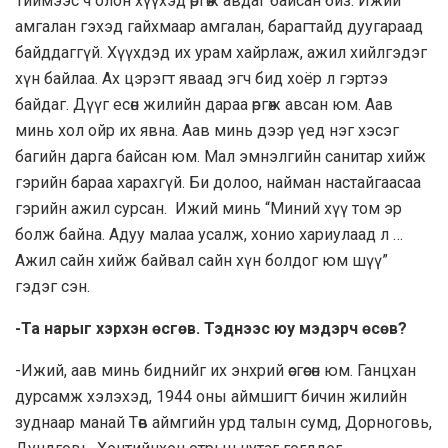
Тиймээс ч олон хүүхэд өргөж авдаг байсан биз. Ижий
амгалан гэхэд гайхмаар амгалан, барагтайд дуугараад
байддаггүй. Хүүхдэд их урам хайрлаж, ажил хийлгэдэг
хүн байлаа. Ах цэрэгт яваад эгч бид хоёр л гэртээ
байдаг. Дүүг есөн жилийн дараа өргөж авсан юм. Аав
минь хол ойр их явна. Аав минь дээр үед нэг хэсэг
багийн дарга байсан юм. Мал эмнэлгийн санитар хийж
гэрийн бараа харахгүй. Би долоо, найман настайгаасаа
гэрийн ажил сурсан. Ижий минь “Миний хүү том эр
болж байна. Адуу малаа усалж, хонио хариулаад л …
Ажил сайн хийж байвал сайн хүн болдог юм шүү”
гэдэг сэн.
-Та нарыг хэрхэн өсгөв. Тэднээс юу мэдэрч өсөв?
-Ижий, аав минь биднийг их энхрий өсгөсөн юм. Ганцхан
дурсамж хэлэхэд, 1944 оны аймшигт бичин жилийн
зуднаар манай Төв аймгийн урд талын сумд, Дорноговь,