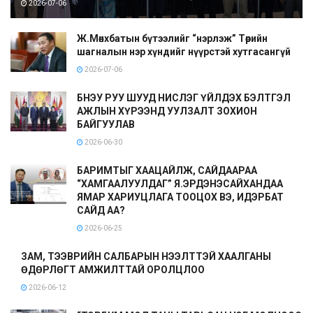
2026-07-06
Ж.Мөнхбатын бүтээлийг “нэрлэж” Төрийн
шагналын нэр хүндийг нүүрстэй хутгасангүй
2026-07-06
БНЭУ РУУ ШУУД НИСЛЭГ ҮЙЛДЭХ БЭЛТГЭЛ
АЖЛЫН ХҮРЭЭНД УУЛЗАЛТ ЗОХИОН
БАЙГУУЛАВ
2026-06-30
БАРИМТЫГ ХААЦАЙЛЖ, САЙДААРАА
“ХАМГААЛУУЛДАГ” Я.ЭРДЭНЭСАЙХАНДАА
ЯМАР ХАРИУЦЛАГА ТООЦОХ ВЭ, ИДЭРБАТ
САЙД АА?
2026-06-25
ЗАМ, ТЭЭВРИЙН САЛБАРЫН НЭЭЛТТЭЙ ХААЛГАНЫ
ӨДӨРЛӨГТ АМЖИЛТТАЙ ОРОЛЦЛОО
2026-06-12