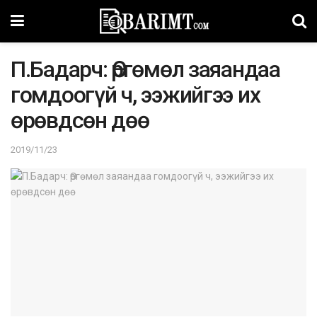
П.Бадарч: Өргөмөл заяандаа
гомдоогүй ч, ээжийгээ их
өрөвдсөн дөө
2019/11/23