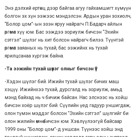
Энэ дэлхий ертөнц дээр байгаа агуу гайхамшигт хүмүүн
болгон эх хүн ээжээс мэндэлсэн. Ардын уран зохиолч,
“Болор цом”-ын эзэн яруу найрагч П.Бадарч айлын
өргөмөл хүү юм. Бас ээждээ зориулж бичсэн “Эхийн
сэтгэл” шүлэг нь хит болсон найрагч билээ. Түүнтэй
өргөмөл заяаных нь тухай, бас ээжийнх нь тухай
ярилцсанаа хүргэж байна.
-Та ээжийн тухай шүлэг олныг бичсэн үү?
-Хэдэн шүлэг бий. Ижийн тухай шүлэг бичих маш
хэцүү. Ижийнхээ тухай, дурсгалд нь зориулж, амьд
мэнд байхад нь ч бичиж байсан. Нас элснээс нь хойш
бичсэн хоёр шүлэг бий. Сүүлийн үед гадуур уншигдаж,
олон түмэн мэддэг болсон “Эхийн сэтгэл” шүлгийг би
олон жилийн өмнө бичсэн юм. Хэвлүүлээгүй байсаар
1999 оны “Болор цом”-д уншсан. Түүнээс хойш энд