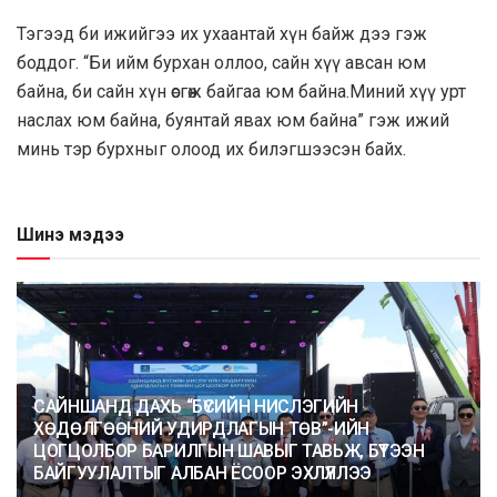
Тэгээд би ижийгээ их ухаантай хүн байж дээ гэж
боддог. “Би ийм бурхан оллоо, сайн хүү авсан юм
байна, би сайн хүн өсгөж байгаа юм байна.Миний хүү урт
наслах юм байна, буянтай явах юм байна” гэж ижий
минь тэр бурхныг олоод их билэгшээсэн байх.
Шинэ мэдээ
САЙНШАНД ДАХЬ “БҮСИЙН НИСЛЭГИЙН
ХӨДӨЛГӨӨНИЙ УДИРДЛАГЫН ТӨВ”-ИЙН
ЦОГЦОЛБОР БАРИЛГЫН ШАВЫГ ТАВЬЖ, БҮТЭЭН
БАЙГУУЛАЛТЫГ АЛБАН ЁСООР ЭХЛҮҮЛЛЭЭ