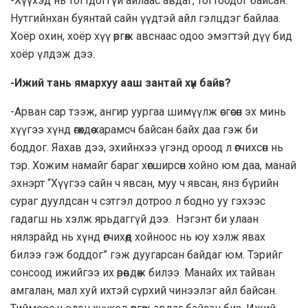
-Хүүхэд нь тогтдоггүй айлаас авдаг, тогтоодог байсан.
Нутгийнхан буянтай сайн үүдтэй айл гэлцдэг байлаа.
Хоёр охин, хоёр хүү өргөж авснаас одоо эмэгтэй дүү бид
хоёр үлдэж дээ.
-Ижий тань ямархуу ааш зантай хүн байв?
-Арван сар тээж, ангир уургаа шимүүлж өсгөсөн эх минь
хүүгээ хүнд өгөхдөө харамсч байсан байх даа гэж би
боддог. Яахав дээ, эхийнхээ үгэнд ороод л өгчихсөн нь
тэр. Хожим намайг бараг хөгширсөн хойно юм даа, манай
эхнэрт “Хүүгээ сайн ч явсан, муу ч явсан, янз бүрийн
сураг дуулдсан ч сэтгэл дотроо л бодно уу гэхээс
гадагш нь хэлж ярьдаггүй дээ. Нэгэнт би улаан
нялзрайд нь хүнд өгчихөөд хойноос нь юу хэлж явах
билээ гэж боддог” гэж дуугарсан байдаг юм. Тэрийг
сонсоод ижийгээ их өрөвдөж билээ. Манайх их тайван
амгалан, мал хуй ихтэй сүрхий чинээлэг айл байсан.