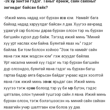
-Эх хүн зөнтэй гэдэг. Таныг ерөөж, сайн сайхныг
зөгнөдөг байсан байх?
-Ижий минь надад нэг бурхан өгсөн юм. Намайг бага
байхад надад харуулдаг байсан л даа. Хүүгээ авчраад
удаагүй сар болсны дараа бурхан олсон тэр нь бурхан
багшийн хүрэл дүр байж. Тэгээд ижий минь “Миний
хүү урт наслах юм байна. Буянтай явах нь” гэдэг
байлаа. Би том болсон хойноо “Ээж та намайг сайн
явна гэж яаж мэдсэн юм” гэж асуудаг байлаа.
Урт насална миний хүү гэдэг нь тэр бурхан багшийн
дүр олсондоо, буянтай явна гэдэг нь бурхан багш
гартаа бадар аяга барьсан байдаг учраас идэх хоолтой
явна гэж ижий минь зөгнөж ярьдаг сан. Ижий минь
хүүгээ тэгж ерөөсөн болоод тэр үү би мөр бүтэн, гэдэс
цатгалан, олон түмний түшгээр сайн л явна. Ижий минь
бурхан олсон, тэгж бэлэгшээсэн нь миний сайн сайхан
яваагийн учир шалтгаан юм болов уу даа.