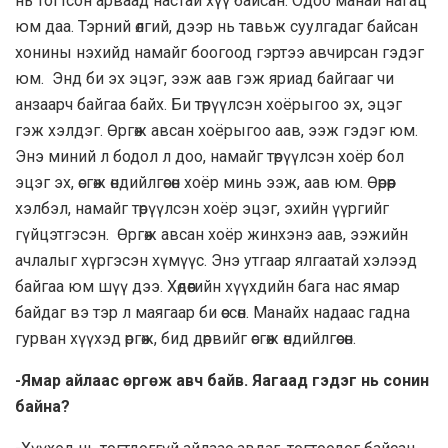
нь тогтсон арваад настай хүү байсан. Одоо манай нагац
юм даа. Тэрний өлгий, дээр нь тавьж суулгадаг байсан
хонины нэхийд намайг боогоод гэртээ авчирсан гэдэг
юм. Энд би эх эцэг, ээж аав гэж яриад байгааг чи
анзаарч байгаа байх. Би төрүүлсэн хоёрыгоо эх, эцэг
гэж хэлдэг. Өргөж авсан хоёрыгоо аав, ээж гэдэг юм.
Энэ миний л бодол л доо, намайг төрүүлсэн хоёр бол
эцэг эх, өсгөж өндийлгөсөн хоёр минь ээж, аав юм. Өөрөөр
хэлбэл, намайг төрүүлсэн хоёр эцэг, эхийн үүргийг
гүйцэтгэсэн. Өргөж авсан хоёр жинхэнэ аав, ээжийн
ачлалыг хүргэсэн хүмүүс. Энэ утгаар ялгаатай хэлээд
байгаа юм шүү дээ. Хөдөөгийн хүүхдийн бага нас ямар
байдаг вэ тэр л маягаар би өссөн. Манайх надаас гадна
гурван хүүхэд өргөж, бид дөрвийг өсгөж өндийлгөсөн.
-Ямар айлаас өргөж авч байв. Яагаад гэдэг нь сонин
байна?