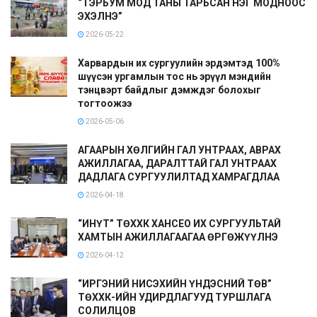
“ТЭРБУМ МОД ТАНЫ ТАРЬСАН НЭГ МОДНООС
ЭХЭЛНЭ”
2026-05-22
Харвардын их сургуулийн эрдэмтэд 100%
шүүсэн ургамлын тос нь эрүүл мэндийн
тэнцвэрт байдлыг дэмждэг болохыг
тогтоожээ
2026-05-06
АГААРЫН ХӨЛГИЙН ГАЛ УНТРААХ, АВРАХ
АЖИЛЛАГАА, ДАРАЛТТАЙ ГАЛ УНТРААХ
ДАДЛАГА СУРГУУЛИЛТАД ХАМРАГДЛАА
2026-04-18
“ИНҮТ” ТӨХХК ХАНСЕО ИХ СУРГУУЛЬТАЙ
ХАМТЫН АЖИЛЛАГААГАА ӨРГӨЖҮҮЛНЭ
2026-04-12
“ИРГЭНИЙ НИСЭХИЙН ҮНДЭСНИЙ ТӨВ”
ТӨХХК-ИЙН УДИРДЛАГУУД ТУРШЛАГА
СОЛИЛЦОВ