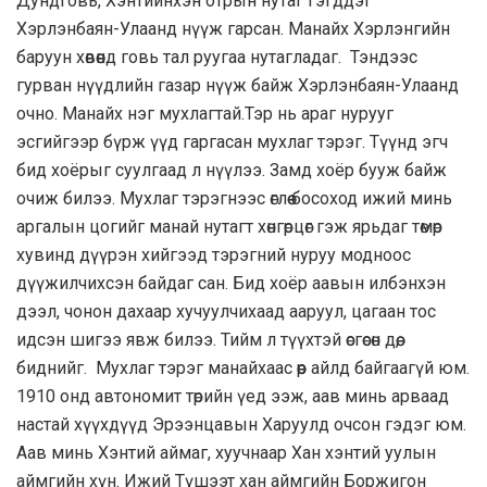
Дундговь, Хэнтийнхэн отрын нутаг гэгддэг
Хэрлэнбаян-Улаанд нүүж гарсан. Манайх Хэрлэнгийн
баруун хөвөөнд говь тал руугаа нутагладаг. Тэндээс
гурван нүүдлийн газар нүүж байж Хэрлэнбаян-Улаанд
очно. Манайх нэг мухлагтай.Тэр нь араг нурууг
эсгийгээр бүрж үүд гаргасан мухлаг тэрэг. Түүнд эгч
бид хоёрыг суулгаад л нүүлээ. Замд хоёр бууж байж
очиж билээ. Мухлаг тэрэгнээс өглөө босоход ижий минь
аргалын цогийг манай нутагт хөнгөрцөг гэж ярьдаг төмөр
хувинд дүүрэн хийгээд тэрэгний нуруу модноос
дүүжилчихсэн байдаг сан. Бид хоёр аавын илбэнхэн
дээл, чонон дахаар хучуулчихаад ааруул, цагаан тос
идсэн шигээ явж билээ. Тийм л түүхтэй өсгөсөн дөө,
биднийг. Мухлаг тэрэг манайхаас өөр айлд байгаагүй юм.
1910 онд автономит төрийн үед ээж, аав минь арваад
настай хүүхдүүд Эрээнцавын Харуулд очсон гэдэг юм.
Аав минь Хэнтий аймаг, хуучнаар Хан хэнтий уулын
аймгийн хүн. Ижий Түшээт хан аймгийн Боржигон