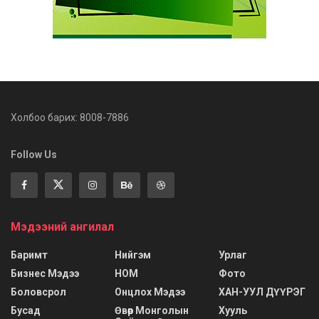
Холбоо барих: 8008-7886
Follow Us
Мэдээний ангилал
Баримт
Нийгэм
Урлаг
Бизнес Мэдээ
НОМ
Фото
Боловсрол
Онцлох Мэдээ
ХАН-УУЛ ДҮҮРЭГ
Бусад
Өвөр Монголын
Хууль