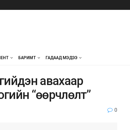
МЕНТ
БАРИМТ
ГАДААД МЭДЭЭ
лгийдэн aвaxaap
ooгийн “өөpчлөлт”
0