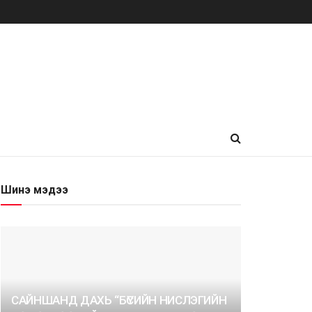
Шинэ мэдээ
САЙНШАНД ДАХЬ “БҮСИЙН НИСЛЭГИЙН