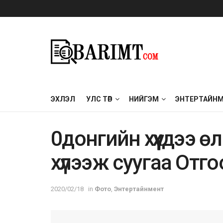
ЭХЛЭЛ
УЛС ТӨР
НИЙГЭМ
ЭНТЕРТАЙН
0дoнгийн xүүxдээ ө
xүлээж cyyгaa Oтг
2020/02/18
in
Фото
,
Энтертайнмент