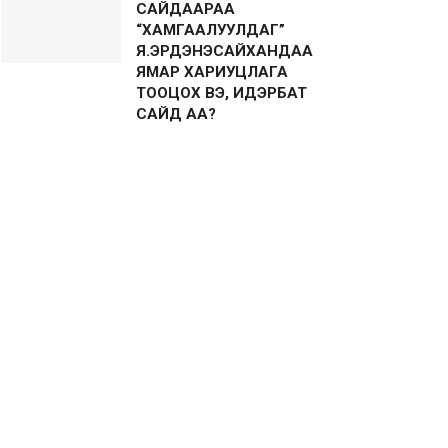
САЙДААРАА
“ХАМГААЛУУЛДАГ”
Я.ЭРДЭНЭСАЙХАНДАА
ЯМАР ХАРИУЦЛАГА
ТООЦОХ ВЭ, ИДЭРБАТ
САЙД АА?
2026-06-25
ЗАМ, ТЭЭВРИЙН САЛБАРЫН НЭЭЛТТЭЙ
ХААЛГАНЫ ӨДӨРЛӨГТ АМЖИЛТТАЙ
ОРОЛЦЛОО
2026-06-12
“ТЭРБУМ МОД ТАНЫ
ТАРЬСАН НЭГ МОДНООС
ЭХЭЛНЭ”
2026-05-22
Харвардын их сургуулийн
эрдэмтэд 100% шүүсэн