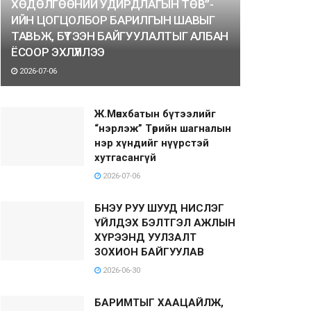
ХӨДӨЛГӨӨНИЙ УДИРДЛАГЫН ТӨВ”-
ИЙН ЦОГЦОЛБОР БАРИЛГЫН ШАВЫГ
ТАВЬЖ, БҮТЭЭН БАЙГУУЛАЛТЫГ АЛБАН
ЁСООР ЭХЛҮҮЛЛЭЭ
2026-07-06
Ж.Мөнхбатын бүтээлийг
“нэрлэж” Төрийн шагналын
нэр хүндийг нүүрстэй
хутгасангүй
2026-07-06
БНЭУ РУУ ШУУД НИСЛЭГ
ҮЙЛДЭХ БЭЛТГЭЛ АЖЛЫН
ХҮРЭЭНД УУЛЗАЛТ
ЗОХИОН БАЙГУУЛАВ
2026-06-30
БАРИМТЫГ ХААЦАЙЛЖ,