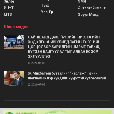
Зөвлөгөө
ЭМЯ
Түүх
ИНҮТ
Энтертайнмент
Улс Төр
МТЗ
Эрүүл Мэнд
Шинэ мэдээ
САЙНШАНД ДАХЬ “БҮСИЙН НИСЛЭГИЙН
ХӨДӨЛГӨӨНИЙ УДИРДЛАГЫН ТӨВ”-ИЙН
ЦОГЦОЛБОР БАРИЛГЫН ШАВЫГ ТАВЬЖ,
БҮТЭЭН БАЙГУУЛАЛТЫГ АЛБАН ЁСООР
ЭХЛҮҮЛЛЭЭ
2026-07-06
Ж.Мөнхбатын бүтээлийг “нэрлэж” Төрийн
шагналын нэр хүндийг нүүрстэй хутгасангүй
2026-07-06
© 2020
Barimt.com
- Зохиогчийн эрх хуулиар хамгаалагдсан. Загварыг