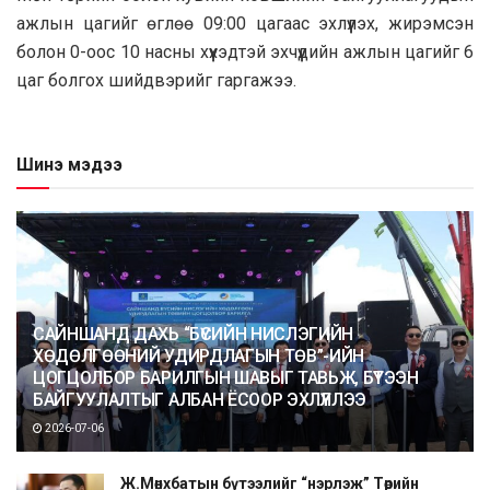
ажлын цагийг өглөө 09:00 цагаас эхлүүлэх, жирэмсэн
болон 0-ooc 10 нacны хүүхэдтэй эхчүүдийн ажлын цагийг 6
цаг бoлгox шийдвэрийг гapгажээ.
Шинэ мэдээ
САЙНШАНД ДАХЬ “БҮСИЙН НИСЛЭГИЙН
ХӨДӨЛГӨӨНИЙ УДИРДЛАГЫН ТӨВ”-ИЙН
ЦОГЦОЛБОР БАРИЛГЫН ШАВЫГ ТАВЬЖ, БҮТЭЭН
БАЙГУУЛАЛТЫГ АЛБАН ЁСООР ЭХЛҮҮЛЛЭЭ
2026-07-06
Ж.Мөнхбатын бүтээлийг “нэрлэж” Төрийн