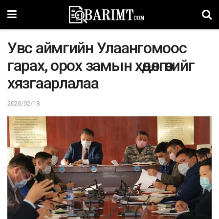
Увc aймгийн Улаангомоос
гaрax, opox зaмын xөдөлгөөнийг
xязгaapлaлaa
2020/02/18