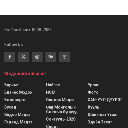
Холбоо барих: 8008-7886
Follow Us
Мэдээний ангилал
Баримт
Нийгэм
Урлаг
Бизнес Мэдээ
НОМ
Фото
Боловсрол
Онцлох Мэдээ
ХАН-УУЛ ДҮҮРЭГ
Бусад
Өвөр Монголын
Хууль
Соёлын Өдрүүд
Видео Мэдээ
Шинжлэх Ухаан
Сонгууль-2020
Гадаад Мэдээ
Эдийн Засаг
Спорт