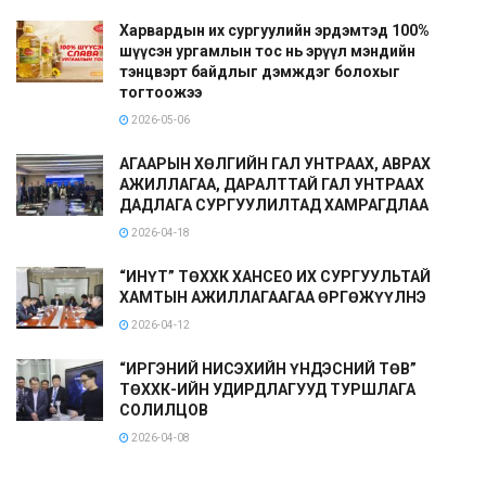
Харвардын их сургуулийн эрдэмтэд 100%
шүүсэн ургамлын тос нь эрүүл мэндийн
тэнцвэрт байдлыг дэмждэг болохыг
тогтоожээ
2026-05-06
АГААРЫН ХӨЛГИЙН ГАЛ УНТРААХ, АВРАХ
АЖИЛЛАГАА, ДАРАЛТТАЙ ГАЛ УНТРААХ
ДАДЛАГА СУРГУУЛИЛТАД ХАМРАГДЛАА
2026-04-18
“ИНҮТ” ТӨХХК ХАНСЕО ИХ СУРГУУЛЬТАЙ
ХАМТЫН АЖИЛЛАГААГАА ӨРГӨЖҮҮЛНЭ
2026-04-12
“ИРГЭНИЙ НИСЭХИЙН ҮНДЭСНИЙ ТӨВ”
ТӨХХК-ИЙН УДИРДЛАГУУД ТУРШЛАГА
СОЛИЛЦОВ
2026-04-08