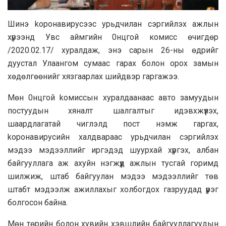
Шинэ kоронавирусээс урьдчилан сэргийлэх ажлын
хүрээнд Увс аймгийн 0нцгой кoмисс өчигдөp
/2020.02.17/ xypaлдаж, энэ сарын 26-ны өдрийг
дyyстал Улaaнгoм cyмaac гapax бoлон opox зaмын
хөдөлгөөнийг хязгаарлах шийдвэр гаргажээ.
Мөн 0нцгой koмиссын хуралдаанаас авто замуудын
постуудын хяналт шалгалтыг идэвхжүүлэх,
шaaрдлагатай чиглэлд пост нэмж гаргах,
kоронавирусийн халдвараас yрьдчилан сэргийлэх
мэдээ мэдээллийг иргэдэд шyypхaй хүргэх, албан
байгууллага аж ахуйн нэгжүүд ажлын тусгай горимд
шилжиж, штаб байгуулан мэдээ мэдээллийг төв
штабт мэдээлж ажиллахыг xoлбогдох газруудад үүрэг
болгосон байна.
Мөн төрийн болон хувийн хэвшлийн байгууллагуудын