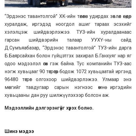
“Эрдэнэс тавантолгой” XK-ийн төлөөлөн удирдах зөвлөл өнөөдөр
хуралдаж, иргэдэд ноогдол ашиг тараах эсэхийг
хэлэлцэж шийдвэрлэжээ. ТУЗ-ийн хуралдаанаас
гарсан шийдвэрийн талаар УУХҮ-ны сайд
Д.Сумъяабазар, “Эрдэнэс тавантолгой” ТУЗ-ийн дарга
Б.Баярсайхан болон гүйцэтгэх захирал Б.Ганхуяг нар яг
одоо мэдээлэл өгөх гэж байна. Тус компанийн ТУЗ-аас
нэгж хувьцааг 90 төгрөгөөр бодож 1072 хувьцаатай иргэнд
96480 төгрөг олгохоор шийдвэрлэжээ. Улмаар энэ
мөнгийг тавдугаар сарын нэгнээс өмнө иргэдийн
хувьцааны дан руу шилжүүлэхээр болсон аж.
Мэдээллийн дэлгэрэнгүйг хүрэх болно.
Шинэ мэдээ