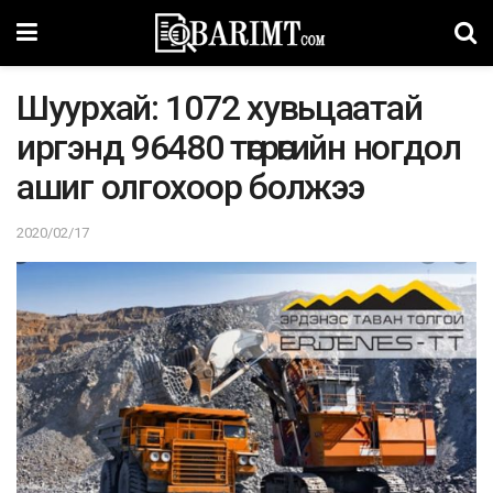
Шуурхай: 1072 хувьцаатай
иргэнд 96480 төгрөгийн ногдол
ашиг олгохоор болжээ
2020/02/17