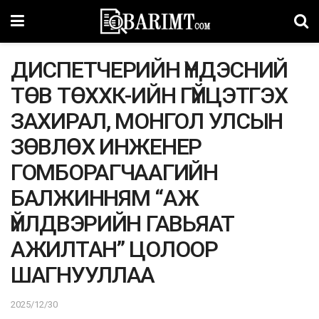
ДИСПЕТЧЕРИЙН ҮНДЭСНИЙ
ТӨВ ТӨХХК-ИЙН ГҮЙЦЭТГЭХ
ЗАХИРАЛ, МОНГОЛ УЛСЫН
ЗӨВЛӨХ ИНЖЕНЕР
ГОМБОРАГЧААГИЙН
БАЛЖИННЯМ “АЖ
ҮЙЛДВЭРИЙН ГАВЬЯАТ
АЖИЛТАН” ЦОЛООР
ШАГНУУЛЛАА
2025/12/30