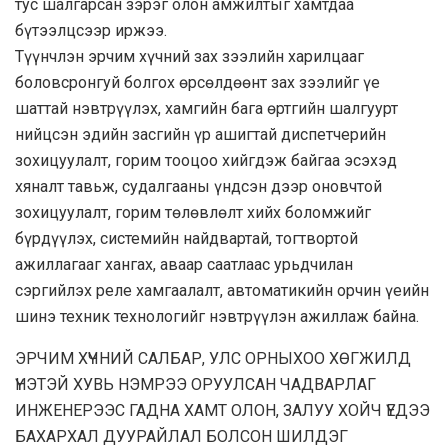
тус шалгарсан зэрэг олон амжилтыг хамтдаа
бүтээлцсээр иржээ.
Түүнчлэн эрчим хүчний зах зээлийн харилцааг
боловсронгуй болгох өрсөлдөөнт зах зээлийг үе
шаттай нэвтрүүлэх, хамгийн бага өртгийн шалгуурт
нийцсэн эдийн засгийн үр ашигтай диспетчерийн
зохицуулалт, горим тооцоо хийгдэж байгаа эсэхэд
хяналт тавьж, судалгааны үндсэн дээр оновчтой
зохицуулалт, горим төлөвлөлт хийх боломжийг
бүрдүүлэх, системийн найдвартай, тогтвортой
ажиллагааг хангах, аваар саатлаас урьдчилан
сэргийлэх реле хамгаалалт, автоматикийн орчин үеийн
шинэ техник технологийг нэвтрүүлэн ажиллаж байна.
ЭРЧИМ ХҮЧНИЙ САЛБАР, УЛС ОРНЫХОО ХӨГЖИЛД
ҮНЭТЭЙ ХУВЬ НЭМРЭЭ ОРУУЛСАН ЧАДВАРЛАГ
ИНЖЕНЕРЭЭС ГАДНА ХАМТ ОЛОН, ЗАЛУУ ХОЙЧ ҮЕДЭЭ
БАХАРХАЛ ДУУРАЙЛАЛ БОЛСОН ШИЛДЭГ