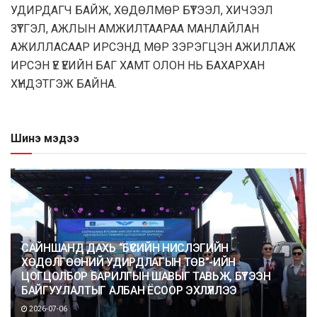
УДИРДАГЧ БАЙЖ, ХӨДӨЛМӨР БҮТЭЭЛ, ХИЧЭЭЛ
ЗҮТГЭЛ, АЖЛЫН АМЖИЛТААРАА МАНЛАЙЛАН
АЖИЛЛАСААР ИРСЭНД МӨР ЗЭРЭГЦЭН АЖИЛЛАЖ
ИРСЭН ҮЕ ҮЕИЙН БАГ ХАМТ ОЛОН НЬ БАХАРХАН
ХҮНДЭТГЭЖ БАЙНА.
Шинэ мэдээ
САЙНШАНД ДАХЬ “БҮСИЙН НИСЛЭГИЙН
ХӨДӨЛГӨӨНИЙ УДИРДЛАГЫН ТӨВ”-ИЙН
ЦОГЦОЛБОР БАРИЛГЫН ШАВЫГ ТАВЬЖ, БҮТЭЭН
БАЙГУУЛАЛТЫГ АЛБАН ЁСООР ЭХЛҮҮЛЛЭЭ
2026-07-06