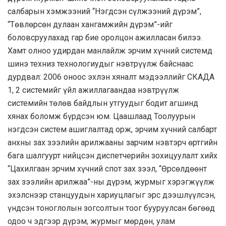
салбарын хэмжээний “Нэгдсэн сүлжээний дүрэм”,
“Төвлөрсөн дулаан хангамжийн дүрэм”-ийг
боловсруулахад гар бие оролцон ажилласан билээ.
Хамт олноо удирдан манлайлж эрчим хүчний системд
шинэ техниз технологиудыг нэвтрүүлж байснаас
дурдвал: 2006 оноос эхлэн хяналт мэдээллийг СКАДА
1, 2 системийг үйл ажиллагаандаа нэвтрүүлж
системийн төлөв байдлын утгуудыг бодит агшинд
хянах боломж бүрдсэн юм. Цаашлаад Тоолуурын
нэгдсэн систем ашиглалтад орж, эрчим хүчний салбарт
анхны зах зээлийн арилжааны зарчим нэвтэрч өртгийн
бага шалгуурт нийцсэн диспетчерийн зохицуулалт хийх
“Цахилгаан эрчим хүчний спот зах зээл, “Өрсөлдөөнт
зах зээлийн арилжаа”-ны дүрэм, журмыг хэрэгжүүлж
эхэлснээр станцуудын хариуцлагыг эрс дээшлүүлсэн,
үндсэн тоноглолын зогсолтын тоог бууруулсан бөгөөд
одоо ч эдгээр дүрэм, журмыг мөрдөн, улам