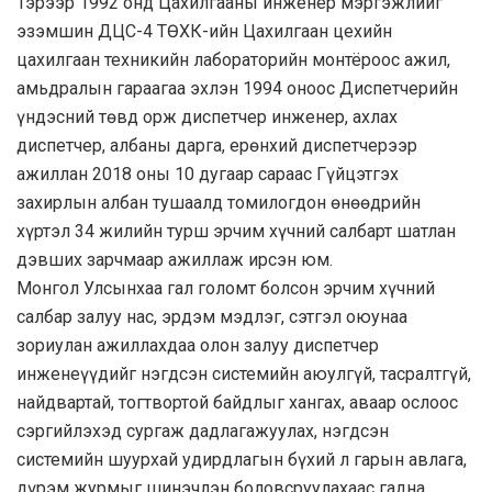
Тэрээр 1992 онд Цахилгааны инженер мэргэжлийг
эзэмшин ДЦС-4 ТӨХК-ийн Цахилгаан цехийн
цахилгаан техникийн лабораторийн монтёроос ажил,
амьдралын гараагаа эхлэн 1994 оноос Диспетчерийн
үндэсний төвд орж диспетчер инженер, ахлах
диспетчер, албаны дарга, ерөнхий диспетчерээр
ажиллан 2018 оны 10 дугаар сараас Гүйцэтгэх
захирлын албан тушаалд томилогдон өнөөдрийн
хүртэл 34 жилийн турш эрчим хүчний салбарт шатлан
дэвших зарчмаар ажиллаж ирсэн юм.
Монгол Улсынхаа гал голомт болсон эрчим хүчний
салбар залуу нас, эрдэм мэдлэг, сэтгэл оюунаа
зориулан ажиллахдаа олон залуу диспетчер
инженеүүдийг нэгдсэн системийн аюулгүй, тасралтгүй,
найдвартай, тогтвортой байдлыг хангах, аваар ослоос
сэргийлэхэд сургаж дадлагажуулах, нэгдсэн
системийн шуурхай удирдлагын бүхий л гарын авлага,
дүрэм журмыг шинэчлэн боловсруулахаас гадна