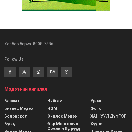
Холбоо барих: 8008-7886
Follow Us
Мэдээний ангилал
Баримт
Нийгэм
Урлаг
Бизнес Мэдээ
НОМ
Фото
Боловсрол
Онцлох Мэдээ
ХАН-УУЛ ДҮҮРЭГ
Бусад
Өвөр Монголын
Хууль
Соёлын Өдрүүд
Видео Мэдээ
Шинжлэх Ухаан