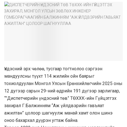
Үндэсний эрх чөлөө, тусгаар тогтнолоо сэргээн
мандуулсны түүхт 114 жилийн ойн баярыг
тохиолдуулан Монгол Улсын Ерөнхийлөгчийн 2025 оны
12 дугээр сарын 29-ний өдрийн 191 дүгээр зарлигаар,
“”Диспетчерийн үндэсний төв” ТӨХХК-ийн Гүйцэтгэх
захирал Г.Балжинням “Аж үйлдвэрийн гавъяат
ажилтан” цолоор шагнуулж манай хамт олон шинэ
оноо бахархал дүүрэн угтаж байна.