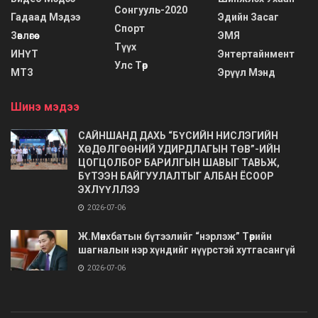
Сонгууль-2020
Гадаад Мэдээ
Эдийн Засаг
Спорт
Зөвлөгөө
ЭМЯ
Түүх
ИНҮТ
Энтертайнмент
Улс Төр
МТЗ
Эрүүл Мэнд
Шинэ мэдээ
САЙНШАНД ДАХЬ “БҮСИЙН НИСЛЭГИЙН
ХӨДӨЛГӨӨНИЙ УДИРДЛАГЫН ТӨВ”-ИЙН
ЦОГЦОЛБОР БАРИЛГЫН ШАВЫГ ТАВЬЖ,
БҮТЭЭН БАЙГУУЛАЛТЫГ АЛБАН ЁСООР
ЭХЛҮҮЛЛЭЭ
2026-07-06
Ж.Мөнхбатын бүтээлийг “нэрлэж” Төрийн
шагналын нэр хүндийг нүүрстэй хутгасангүй
2026-07-06