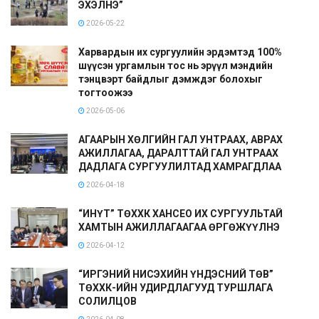
ЭХЭЛНЭ”
2026-05-22
Харвардын их сургуулийн эрдэмтэд 100%
шүүсэн ургамлын тос нь эрүүл мэндийн
тэнцвэрт байдлыг дэмждэг болохыг
тогтоожээ
2026-05-06
АГААРЫН ХӨЛГИЙН ГАЛ УНТРААХ, АВРАХ
АЖИЛЛАГАА, ДАРАЛТТАЙ ГАЛ УНТРААХ
ДАДЛАГА СУРГУУЛИЛТАД ХАМРАГДЛАА
2026-04-18
“ИНҮТ” ТӨХХК ХАНСЕО ИХ СУРГУУЛЬТАЙ
ХАМТЫН АЖИЛЛАГААГАА ӨРГӨЖҮҮЛНЭ
2026-04-12
“ИРГЭНИЙ НИСЭХИЙН ҮНДЭСНИЙ ТӨВ”
ТӨХХК-ИЙН УДИРДЛАГУУД ТУРШЛАГА
СОЛИЛЦОВ