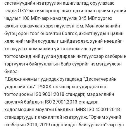
системүүдийн нэвтрүүлэн ашиглалтад оруулахаас
гадна ОХУ-аас импортоор авах цахилгаан эрчим хүчний
чадлыг 100 МВт-аар нэмэгдүүлж 345 МВт хүргэх
ажлыг санаачлан хэрэгжүүлсэн юм. Мөн компанийн
бүтэц орон тоог оновчтой болгох, ажилтнуудын цалин
хөлс нийгмийн асуудлыг шийдвэрлэх, хүний нөөцийг
хөгжүүлэх компанийн үйл ажиллагааг хууль
тогтоомжид нийцүүлэн удирдан чиглүүлсээр салбарын
тэргүүлэгч байгууллагын байр суурийг нэмэгдүүлсэн
билээ.
Г.Балжиннямыг удирдах хугацаанд “Диспетчерийн
үндэсний төв” ТӨХХК нь чанарын удирдлагын
тогтолцооны IS0 9001:2018 стандарт, мэдээллийн
аюулгүй байдлын ІS0 27001:2013 стандарт,
хөдөлмөрийн аюулгүй байдлын MNS IS0 45001:2018
стандартуудыг амжилттай нэвтрүүлж, “Эрчим хүчний
салбарын 2013, 2019 онд шилдэг байгууллага”-аар тус