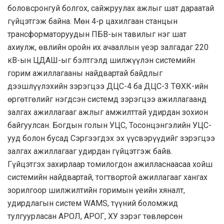
боловсронгуй болгох, сайжруулах ажлыг шат дараатай
гүйцэтгэж байна. Мөн 4-р цахилгаан станцын
трансформаторуудын ПБВ-ын тавилыг нэг шат
ахиулж, өвлийн оройн их ачааллын үеэр залгадаг 220
кВ-ын ЦДАШ-ыг бэлтгэлд шилжүүлэн системийн
горим ажиллагааны найдвартай байдлыг
дээшлүүлэхийн зэрэгцээ ДЦС-4 ба ДЦС-3 ТӨХК-ийн
өргөтгөлийг нэгдсэн системд зэрэгцээ ажиллагаанд
залгах ажиллагааг ажлыг амжилттай удирдан зохион
байгуулсан. Богдын голын УЦС, Тосонцэнгэлийн УЦС-
ууд болон бусад Сэргээгдэх эх үүсвэрүүдийг зэрэгцээ
залгах ажиллагааг удирдан гүйцэтгэж байв.
Гүйцэтгэх захирлаар томилогдон ажилласнаасаа хойш
системийн найдвартай, тогтвортой ажиллагааг хангах
зорилгоор шилжилтийн горимын үеийн хяналт,
удирдлагын систем WAMS, түүний боломжид
тулгуурласан АРОЛ, АРОГ, ХУ зэрэг төвлөрсөн