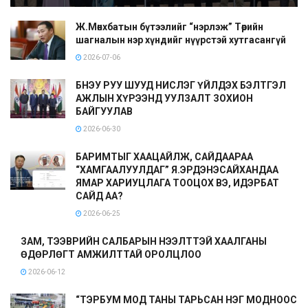
Ж.Мөнхбатын бүтээлийг “нэрлэж” Төрийн
шагналын нэр хүндийг нүүрстэй хутгасангүй
2026-07-06
БНЭУ РУУ ШУУД НИСЛЭГ ҮЙЛДЭХ БЭЛТГЭЛ
АЖЛЫН ХҮРЭЭНД УУЛЗАЛТ ЗОХИОН
БАЙГУУЛАВ
2026-06-30
БАРИМТЫГ ХААЦАЙЛЖ, САЙДААРАА
“ХАМГААЛУУЛДАГ” Я.ЭРДЭНЭСАЙХАНДАА
ЯМАР ХАРИУЦЛАГА ТООЦОХ ВЭ, ИДЭРБАТ
САЙД АА?
2026-06-25
ЗАМ, ТЭЭВРИЙН САЛБАРЫН НЭЭЛТТЭЙ ХААЛГАНЫ
ӨДӨРЛӨГТ АМЖИЛТТАЙ ОРОЛЦЛОО
2026-06-12
“ТЭРБУМ МОД ТАНЫ ТАРЬСАН НЭГ МОДНООС