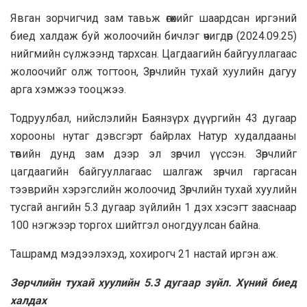
Явган зорчигчид зам тавьж өгөхийг шаардсан иргэний
биед халдаж буй жолоочийн бичлэг өчигдөр (2024.09.25)
нийгмийн сүлжээнд тархсан. Цагдаагийн байгууллагаас
жолоочийг олж тогтоон, Зөрчлийн тухай хуулийн дагуу
арга хэмжээ тооцжээ.
Тодруулбал, нийслэлийн Баянзүрх дүүргийн 43 дугаар
хорооны нутаг дэвсгэрт байрлах Натур худалдааны
төвийн дунд зам дээр эл зөрчил үүссэн. Зөрчлийг
цагдаагийн байгууллагаас шалгаж зөрчил гаргасан
тээврийн хэрэгслийн жолоочид Зөрчлийн тухай хуулийн
тусгай ангийн 5.3 дугаар зүйлийн 1 дэх хэсэгт зааснаар
100 нэгжээр торгох шийтгэл оногдуулсан байна.
Ташрамд мэдээлэхэд, хохирогч 21 настай иргэн аж.
Зөрчлийн тухай хуулийн 5.3 дугаар зүйл. Хүний биед
халдах