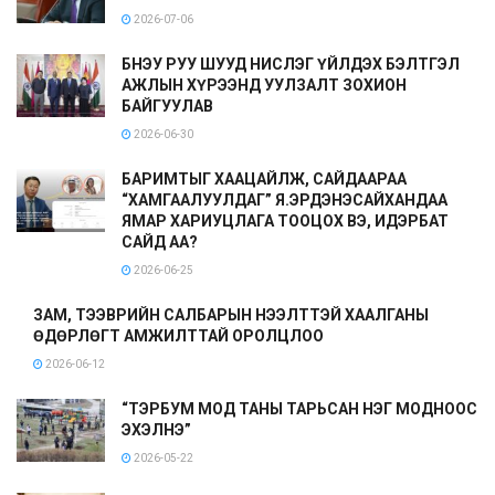
2026-07-06
БНЭУ РУУ ШУУД НИСЛЭГ ҮЙЛДЭХ БЭЛТГЭЛ
АЖЛЫН ХҮРЭЭНД УУЛЗАЛТ ЗОХИОН
БАЙГУУЛАВ
2026-06-30
БАРИМТЫГ ХААЦАЙЛЖ, САЙДААРАА
“ХАМГААЛУУЛДАГ” Я.ЭРДЭНЭСАЙХАНДАА
ЯМАР ХАРИУЦЛАГА ТООЦОХ ВЭ, ИДЭРБАТ
САЙД АА?
2026-06-25
ЗАМ, ТЭЭВРИЙН САЛБАРЫН НЭЭЛТТЭЙ ХААЛГАНЫ
ӨДӨРЛӨГТ АМЖИЛТТАЙ ОРОЛЦЛОО
2026-06-12
“ТЭРБУМ МОД ТАНЫ ТАРЬСАН НЭГ МОДНООС
ЭХЭЛНЭ”
2026-05-22