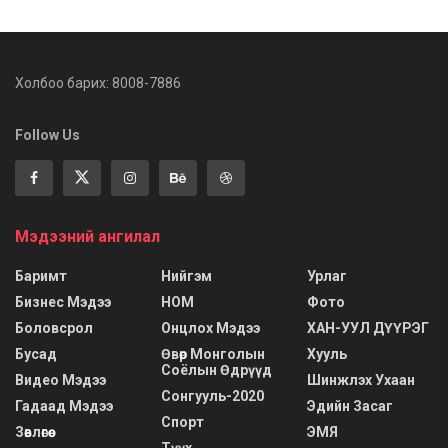
Холбоо барих: 8008-7886
Follow Us
Мэдээний ангилал
Баримт
Нийгэм
Урлаг
Бизнес Мэдээ
НОМ
Фото
Боловсрол
Онцлох Мэдээ
ХАН-УУЛ ДҮҮРЭГ
Бусад
Өвөр Монголын
Хууль
Соёлын Өдрүүд
Видео Мэдээ
Шинжлэх Ухаан
Сонгууль-2020
Гадаад Мэдээ
Эдийн Засаг
Спорт
Зөвлөгөө
ЭМЯ
Түүх