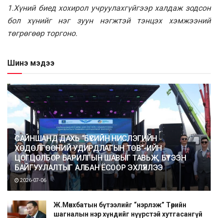
1.Хүний биед хохирол учруулахгүйгээр халдаж зодсон
бол хүнийг нэг зуун нэгжтэй тэнцэх хэмжээний
төгрөгөөр торгоно.
Шинэ мэдээ
САЙНШАНД ДАХЬ “БҮСИЙН НИСЛЭГИЙН
ХӨДӨЛГӨӨНИЙ УДИРДЛАГЫН ТӨВ”-ИЙН
ЦОГЦОЛБОР БАРИЛГЫН ШАВЫГ ТАВЬЖ, БҮТЭЭН
БАЙГУУЛАЛТЫГ АЛБАН ЁСООР ЭХЛҮҮЛЛЭЭ
2026-07-06
Ж.Мөнхбатын бүтээлийг “нэрлэж” Төрийн
шагналын нэр хүндийг нүүрстэй хутгасангүй