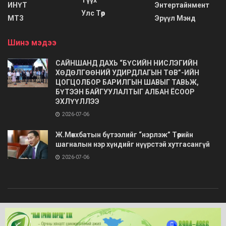
ИНҮТ
Энтертайнмент
Улс Төр
МТЗ
Эрүүл Мэнд
Шинэ мэдээ
САЙНШАНД ДАХЬ “БҮСИЙН НИСЛЭГИЙН
ХӨДӨЛГӨӨНИЙ УДИРДЛАГЫН ТӨВ”-ИЙН
ЦОГЦОЛБОР БАРИЛГЫН ШАВЫГ ТАВЬЖ,
БҮТЭЭН БАЙГУУЛАЛТЫГ АЛБАН ЁСООР
ЭХЛҮҮЛЛЭЭ
2026-07-06
Ж.Мөнхбатын бүтээлийг “нэрлэж” Төрийн
шагналын нэр хүндийг нүүрстэй хутгасангүй
2026-07-06
© 2020
Barimt.com
- Зохиогчийн эрх хуулиар хамгаалагдсан. Загварыг
ONLINE MEDIA LLC
.