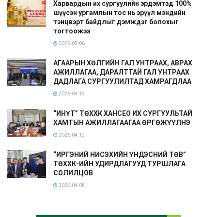
Харвардын их сургуулийн эрдэмтэд 100%
шүүсэн ургамлын тос нь эрүүл мэндийн
тэнцвэрт байдлыг дэмждэг болохыг
тогтоожээ
2026-05-06
АГААРЫН ХӨЛГИЙН ГАЛ УНТРААХ, АВРАХ
АЖИЛЛАГАА, ДАРАЛТТАЙ ГАЛ УНТРААХ
ДАДЛАГА СУРГУУЛИЛТАД ХАМРАГДЛАА
2026-04-18
“ИНҮТ” ТӨХХК ХАНСЕО ИХ СУРГУУЛЬТАЙ
ХАМТЫН АЖИЛЛАГААГАА ӨРГӨЖҮҮЛНЭ
2026-04-12
“ИРГЭНИЙ НИСЭХИЙН ҮНДЭСНИЙ ТӨВ”
ТӨХХК-ИЙН УДИРДЛАГУУД ТУРШЛАГА
СОЛИЛЦОВ
2026-04-08