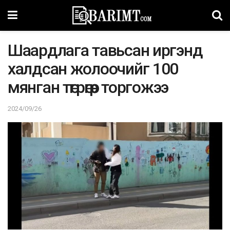
Шаардлага тавьсан иргэнд
халдсан жолоочийг 100
мянган төгрөгөөр торгожээ
2024/09/26