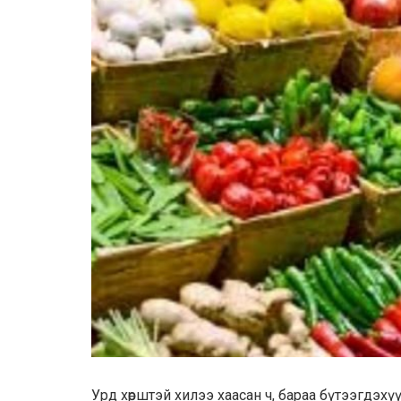
Уpд xѳpштэй хилээ xaacaн ч, бараа бүтээгдэх