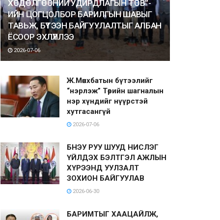
ХӨДӨЛГӨӨНИЙ УДИРДЛАГЫН ТӨВ”-
ИЙН ЦОГЦОЛБОР БАРИЛГЫН ШАВЫГ
ТАВЬЖ, БҮТЭЭН БАЙГУУЛАЛТЫГ АЛБАН
ЁСООР ЭХЛҮҮЛЛЭЭ
2026-07-06
Ж.Мөнхбатын бүтээлийг
“нэрлэж” Төрийн шагналын
нэр хүндийг нүүрстэй
хутгасангүй
2026-07-06
БНЭУ РУУ ШУУД НИСЛЭГ
ҮЙЛДЭХ БЭЛТГЭЛ АЖЛЫН
ХҮРЭЭНД УУЛЗАЛТ
ЗОХИОН БАЙГУУЛАВ
2026-06-30
БАРИМТЫГ ХААЦАЙЛЖ,