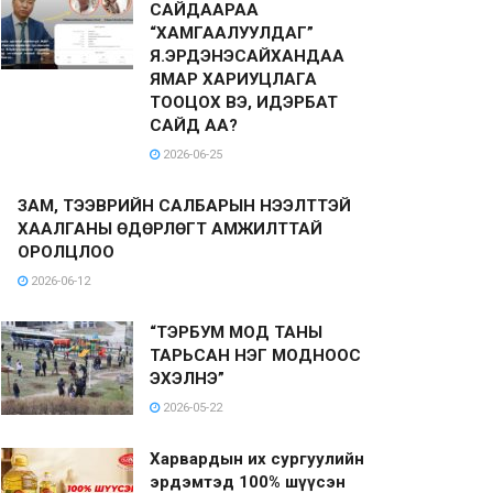
САЙДААРАА
“ХАМГААЛУУЛДАГ”
Я.ЭРДЭНЭСАЙХАНДАА
ЯМАР ХАРИУЦЛАГА
ТООЦОХ ВЭ, ИДЭРБАТ
САЙД АА?
2026-06-25
ЗАМ, ТЭЭВРИЙН САЛБАРЫН НЭЭЛТТЭЙ
ХААЛГАНЫ ӨДӨРЛӨГТ АМЖИЛТТАЙ
ОРОЛЦЛОО
2026-06-12
“ТЭРБУМ МОД ТАНЫ
ТАРЬСАН НЭГ МОДНООС
ЭХЭЛНЭ”
2026-05-22
Харвардын их сургуулийн
эрдэмтэд 100% шүүсэн