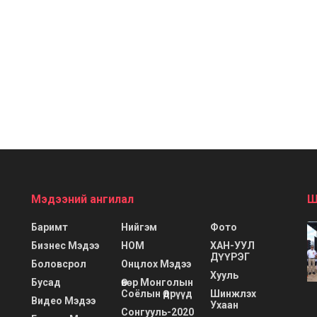
Мэдээний ангилал
Ш
Баримт
Нийгэм
Фото
Бизнес Мэдээ
НОМ
ХАН-УУЛ
ДҮҮРЭГ
Боловсрол
Онцлох Мэдээ
Хууль
Бусад
Өвөр Монголын
Соёлын Өдрүүд
Шинжлэх
Видео Мэдээ
Ухаан
Сонгууль-2020