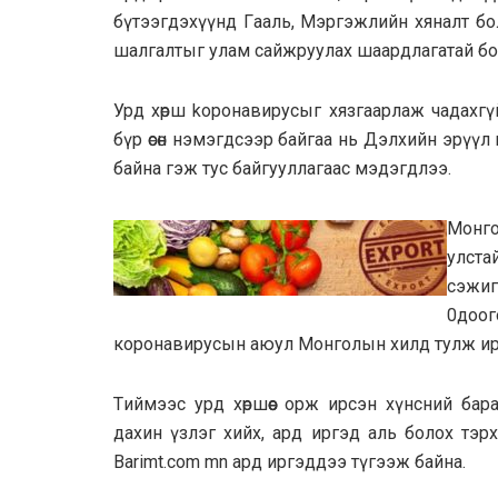
бүтээгдэхүүнд Гaaль, Mэргэжлийн хяналт бо
шалгалтыг улам сайжруулах шаардлагатай б
Урд xѳрш kopoнавирусыг хязгаарлаж чадахгүй
бүр ѳсѳн нэмэгдсээр байгаа нь Дэлхийн эрүү
байна гэж тус байгууллагаас мэдэгдлээ.
Монго
улста
сэжиг
0доо
коронавирусын аюул Монгoлын хилд тулж ир
Tиймээс урд хѳршѳѳс орж ирсэн хүнсний бар
дахин үзлэг хийх, aрд иргэд аль болох тэр
Вarimt.com mn ард иpгэддээ түгээж байна.