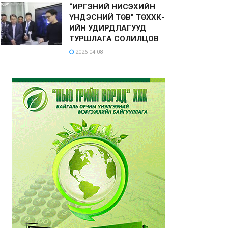
“ИРГЭНИЙ НИСЭХИЙН
ҮНДЭСНИЙ ТӨВ” ТӨХХК-
ИЙН УДИРДЛАГУУД
ТУРШЛАГА СОЛИЛЦОВ
2026-04-08