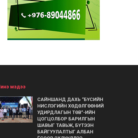
инэ мэдээ
САЙНШАНД ДАХЬ “БҮСИЙН
НИСЛЭГИЙН ХӨДӨЛГӨӨНИЙ
УДИРДЛАГЫН ТӨВ”-ИЙН
ЦОГЦОЛБОР БАРИЛГЫН
ШАВЫГ ТАВЬЖ, БҮТЭЭН
БАЙГУУЛАЛТЫГ АЛБАН