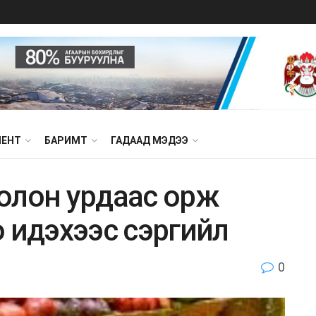
МЕНТ
БАРИМТ
ГАДААД МЭДЭЭ
oлoн ypдaac opж
 идэxээс cэpгийл
0