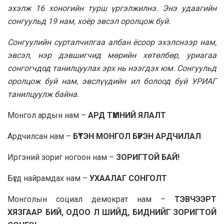
эхэлж 16 хоногийн турш үргэлжилнэ. Энэ удаагийн
сонгуульд 19 нам, хоёр эвсэл оролцож буй.
Сонгуулийн сурталчилгаа албан ёсоор эхэлснээр нам,
эвсэл, нэр дэвшигчид мөрийн хөтөлбөр, уриагаа
сонгогчдод танилцуулах эрх нь нээгдэх юм. Сонгуульд
оролцож буй нам, эвслүүдийн ил болоод буй УРИАГ
танилцуулж байна.
Монгол ардын нам –
АРД ТҮМНИЙ ЯЛАЛТ
Ардчилсан нам –
БҮТЭН МОНГОЛ БҮРЭН АРДЧИЛАЛ
Иргэний зориг ногоон нам –
ЗОРИГТОЙ БАЙ!
Бүгд найрамдах нам –
УХААЛАГ СОНГОЛТ
Монголын социал демократ нам –
ТЭВЧЭЭРТ
ХЯЗГААР БИЙ, ОДОО Л ШИЙД, БИДНИЙГ ЗОРИГТОЙ