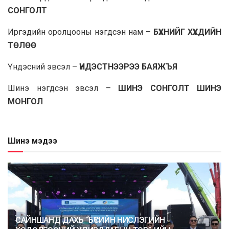
СОНГОЛТ
Иргэдийн оролцооны нэгдсэн нам –
БҮХНИЙГ ХҮҮХДИЙН
ТӨЛӨӨ
Үндэсний эвсэл –
ҮНДЭСТНЭЭРЭЭ БАЯЖЪЯ
Шинэ нэгдсэн эвсэл –
ШИНЭ СОНГОЛТ ШИНЭ
МОНГОЛ
Шинэ мэдээ
САЙНШАНД ДАХЬ “БҮСИЙН НИСЛЭГИЙН