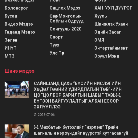
Боловсрол
Онцлох Мэдээ
ХАН-УУЛ ДҮҮРЭГ
Бусад
Өвөр Монголын
Хууль
Соёлын Өдрүүд
Видео Мэдээ
Шинжлэх Ухаан
Сонгууль-2020
Гадаад Мэдээ
Эдийн Засаг
Спорт
Зөвлөгөө
ЭМЯ
Түүх
ИНҮТ
Энтертайнмент
Улс Төр
МТЗ
Эрүүл Мэнд
Шинэ мэдээ
САЙНШАНД ДАХЬ “БҮСИЙН НИСЛЭГИЙН
ХӨДӨЛГӨӨНИЙ УДИРДЛАГЫН ТӨВ”-ИЙН
ЦОГЦОЛБОР БАРИЛГЫН ШАВЫГ ТАВЬЖ,
БҮТЭЭН БАЙГУУЛАЛТЫГ АЛБАН ЁСООР
ЭХЛҮҮЛЛЭЭ
2026-07-06
Ж.Мөнхбатын бүтээлийг “нэрлэж” Төрийн
шагналын нэр хүндийг нүүрстэй хутгасангүй