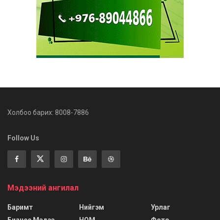
Холбоо барих: 8008-7886
Follow Us
Мэдээний ангилал
Баримт
Нийгэм
Урлаг
Бизнес Мэдээ
НОМ
Фото