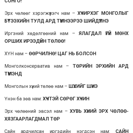
СОНГО!
Эрх чөлөөг хэрэгжүүлэгч нам –
ХҮЧИРХЭГ МОНГОЛЫГ
БҮТЭЭХИЙН ТУЛД АРД ТҮМНЭЭРЭЭ ШИЙДҮҮЛНЭ
Иргэний хөдөлгөөний нам –
ЯЛАГДАЛ ҮГҮЙ МӨНХ
ОРШИХ ИРЭЭДҮЙН ТӨЛӨӨ!
ХҮН нам –
ӨӨРЧИЛНӨ! ЦАГ НЬ БОЛСОН
Монголконсерватив нам –
ТӨРИЙН ЭРХИЙН АРД
ТҮМЭНД
Монголын хүний төлөө нам –
ШҮҮХИЙГ ШҮҮНЭ
Үнэн ба зөв нам:
ХҮЧТЭЙ СӨРӨГ ХҮЧИН
Эрх чөлөөний эвсэл нам –
ХУВЬ ХҮНИЙ ЭРХ ЧӨЛӨӨ-
ХЯЗГААРЛАГДМАЛ ТӨР
Сайн ардчилсан иргэдийн нэгдсэн нам:
САЙН