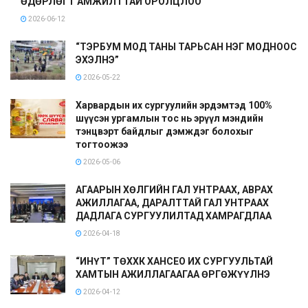
ӨДӨРЛӨГТ АМЖИЛТТАЙ ОРОЛЦЛОО
2026-06-12
“ТЭРБУМ МОД ТАНЫ ТАРЬСАН НЭГ МОДНООС
ЭХЭЛНЭ”
2026-05-22
Харвардын их сургуулийн эрдэмтэд 100%
шүүсэн ургамлын тос нь эрүүл мэндийн
тэнцвэрт байдлыг дэмждэг болохыг
тогтоожээ
2026-05-06
АГААРЫН ХӨЛГИЙН ГАЛ УНТРААХ, АВРАХ
АЖИЛЛАГАА, ДАРАЛТТАЙ ГАЛ УНТРААХ
ДАДЛАГА СУРГУУЛИЛТАД ХАМРАГДЛАА
2026-04-18
“ИНҮТ” ТӨХХК ХАНСЕО ИХ СУРГУУЛЬТАЙ
ХАМТЫН АЖИЛЛАГААГАА ӨРГӨЖҮҮЛНЭ
2026-04-12