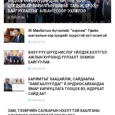
ХӨДӨЛГӨӨНИЙ УДИРДЛАГЫН ТӨВ”-ИЙН
ЦОГЦОЛБОР БАРИЛГЫН ШАВЫГ ТАВЬЖ, БҮТЭЭН
БАЙГУУЛАЛТЫГ АЛБАН ЁСООР ЭХЛҮҮЛЛЭЭ
2026-07-06
Ж.Мөнхбатын бүтээлийг “нэрлэж” Төрийн
шагналын нэр хүндийг нүүрстэй хутгасангүй
2026-07-06
БНЭУ РУУ ШУУД НИСЛЭГ ҮЙЛДЭХ БЭЛТГЭЛ
АЖЛЫН ХҮРЭЭНД УУЛЗАЛТ ЗОХИОН
БАЙГУУЛАВ
2026-06-30
БАРИМТЫГ ХААЦАЙЛЖ, САЙДААРАА
“ХАМГААЛУУЛДАГ” Я.ЭРДЭНЭСАЙХАНДАА
ЯМАР ХАРИУЦЛАГА ТООЦОХ ВЭ, ИДЭРБАТ
САЙД АА?
2026-06-25
ЗАМ, ТЭЭВРИЙН САЛБАРЫН НЭЭЛТТЭЙ ХААЛГАНЫ