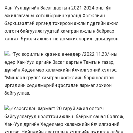
Хан-Уул дүүргийн Засаг даргын 2021-2024 оны үйл
ажиллагааны хөтөлбөрийн хүрээнд Хөгжлийн
бэрхшээлтэй иргэнд тохирсон ажлыг дүүргийн ажил
олгогч байгууллагуудтай хамтран ажлын байраар
хангах, бүтээлч ажлыг нь дэмжих зорилт дэвшүүлсэн.
Тус зорилтын хүрээнд өнөөдөр /2022.11.23/-ны
өдөр Хан-Уул дүүргийн Засаг даргын Тамгын газар,
дүүргийн Хөдөлмөр халамжийн үйлчилгээний хэлтэс,
“Мишээл групп” хамтран хөгжлийн бэрхшээлтэй
иргэдийн хөдөлмөрийн үзэсгэлэн яармаг зохион
байгууллаа.
Үзэсгэлэн яармагт 20 гаруй ажил олгогч
байгууллагууд нээлттэй ажлын байрыг санал болгож,
Хан-Уул дүүргийн Хөдөлмөр халамжийн үйлчилгээний
хэлтэс, Нийгмийн даатгалын хэлтсийн ажилтан албан