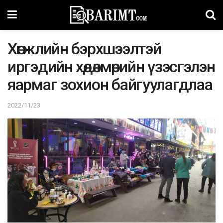
Хөгжлийн бэрхшээлтэй
иргэдийн хөдөлмөрийн үзэсгэлэн
яармаг зохион байгуулагдлаа
2022/11/23