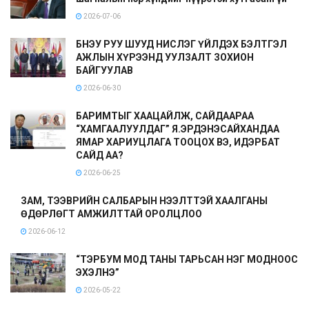
2026-07-06
БНЭУ РУУ ШУУД НИСЛЭГ ҮЙЛДЭХ БЭЛТГЭЛ
АЖЛЫН ХҮРЭЭНД УУЛЗАЛТ ЗОХИОН
БАЙГУУЛАВ
2026-06-30
БАРИМТЫГ ХААЦАЙЛЖ, САЙДААРАА
“ХАМГААЛУУЛДАГ” Я.ЭРДЭНЭСАЙХАНДАА
ЯМАР ХАРИУЦЛАГА ТООЦОХ ВЭ, ИДЭРБАТ
САЙД АА?
2026-06-25
ЗАМ, ТЭЭВРИЙН САЛБАРЫН НЭЭЛТТЭЙ ХААЛГАНЫ
ӨДӨРЛӨГТ АМЖИЛТТАЙ ОРОЛЦЛОО
2026-06-12
“ТЭРБУМ МОД ТАНЫ ТАРЬСАН НЭГ МОДНООС
ЭХЭЛНЭ”
2026-05-22