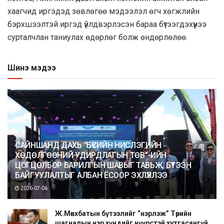
хаагчид иргэдэд зөвлөгөө мэдээлэл өгч хөгжлийн
бэрхшээлтэй иргэд үйлдвэрлэсэн бараа бүтээгдэхүүнээ
сурталчлан таниулах өдөрлөг болж өндөрлөлөө.
Шинэ мэдээ
САЙНШАНД ДАХЬ “БҮСИЙН НИСЛЭГИЙН
ХӨДӨЛГӨӨНИЙ УДИРДЛАГЫН ТӨВ”-ИЙН
ЦОГЦОЛБОР БАРИЛГЫН ШАВЫГ ТАВЬЖ, БҮТЭЭН
БАЙГУУЛАЛТЫГ АЛБАН ЁСООР ЭХЛҮҮЛЛЭЭ
2026-07-06
Ж.Мөнхбатын бүтээлийг “нэрлэж” Төрийн
шагналын нэр хүндийг нүүрстэй хутгасангүй