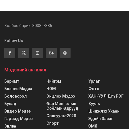
Холбоо барих: 8008-7886
Follow Us
Мэдээний ангилал
Баримт
Нийгэм
Урлаг
Бизнес Мэдээ
НОМ
Фото
Боловсрол
Онцлох Мэдээ
ХАН-УУЛ ДҮҮРЭГ
Бусад
Өвөр Монголын
Хууль
Соёлын Өдрүүд
Видео Мэдээ
Шинжлэх Ухаан
Сонгууль-2020
Гадаад Мэдээ
Эдийн Засаг
Спорт
Зөвлөгөө
ЭМЯ