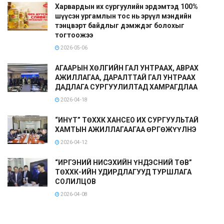
Харвардын их сургуулийн эрдэмтэд 100%
шүүсэн ургамлын тос нь эрүүл мэндийн
тэнцвэрт байдлыг дэмждэг болохыг
тогтоожээ
2026-05-06
АГААРЫН ХӨЛГИЙН ГАЛ УНТРААХ, АВРАХ
АЖИЛЛАГАА, ДАРАЛТТАЙ ГАЛ УНТРААХ
ДАДЛАГА СУРГУУЛИЛТАД ХАМРАГДЛАА
2026-04-18
“ИНҮТ” ТӨХХК ХАНСЕО ИХ СУРГУУЛЬТАЙ
ХАМТЫН АЖИЛЛАГААГАА ӨРГӨЖҮҮЛНЭ
2026-04-12
“ИРГЭНИЙ НИСЭХИЙН ҮНДЭСНИЙ ТӨВ”
ТӨХХК-ИЙН УДИРДЛАГУУД ТУРШЛАГА
СОЛИЛЦОВ
2026-04-08