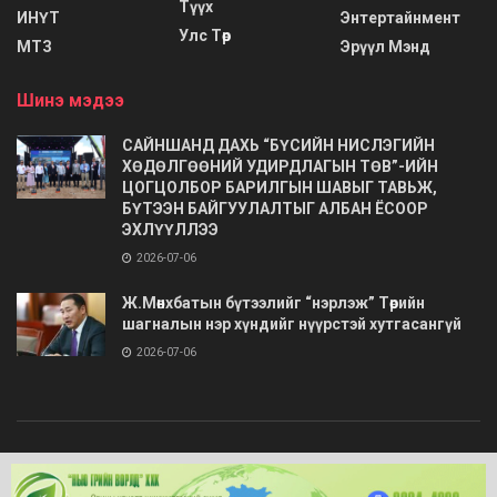
Түүх
ИНҮТ
Энтертайнмент
Улс Төр
МТЗ
Эрүүл Мэнд
Шинэ мэдээ
САЙНШАНД ДАХЬ “БҮСИЙН НИСЛЭГИЙН
ХӨДӨЛГӨӨНИЙ УДИРДЛАГЫН ТӨВ”-ИЙН
ЦОГЦОЛБОР БАРИЛГЫН ШАВЫГ ТАВЬЖ,
БҮТЭЭН БАЙГУУЛАЛТЫГ АЛБАН ЁСООР
ЭХЛҮҮЛЛЭЭ
2026-07-06
Ж.Мөнхбатын бүтээлийг “нэрлэж” Төрийн
шагналын нэр хүндийг нүүрстэй хутгасангүй
2026-07-06
© 2020
Barimt.com
- Зохиогчийн эрх хуулиар хамгаалагдсан. Загварыг
ONLINE MEDIA LLC
.