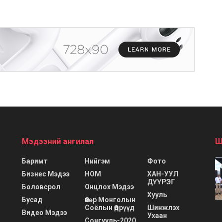
Мэдээний ангилал
Ш
Баримт
Нийгэм
Фото
Бизнес Мэдээ
НОМ
ХАН-УУЛ
ДҮҮРЭГ
Боловсрол
Онцлох Мэдээ
Хууль
Бусад
Өвөр Монголын
Соёлын Өдрүүд
Шинжлэх
Видео Мэдээ
Ухаан
Сонгууль-2020