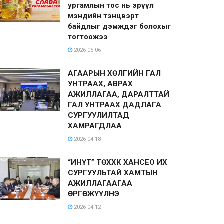
ургамлын тос нь эрүүл
мэндийн тэнцвэрт
байдлыг дэмждэг болохыг
тогтоожээ
2026-05-06
АГААРЫН ХӨЛГИЙН ГАЛ
УНТРААХ, АВРАХ
АЖИЛЛАГАА, ДАРАЛТТАЙ
ГАЛ УНТРААХ ДАДЛАГА
СУРГУУЛИЛТАД
ХАМРАГДЛАА
2026-04-18
“ИНҮТ” ТӨХХК ХАНСЕО ИХ
СУРГУУЛЬТАЙ ХАМТЫН
АЖИЛЛАГААГАА
ӨРГӨЖҮҮЛНЭ
2026-04-12