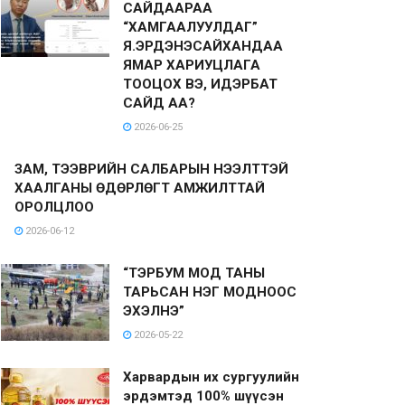
САЙДААРАА
“ХАМГААЛУУЛДАГ”
Я.ЭРДЭНЭСАЙХАНДАА
ЯМАР ХАРИУЦЛАГА
ТООЦОХ ВЭ, ИДЭРБАТ
САЙД АА?
2026-06-25
ЗАМ, ТЭЭВРИЙН САЛБАРЫН НЭЭЛТТЭЙ
ХААЛГАНЫ ӨДӨРЛӨГТ АМЖИЛТТАЙ
ОРОЛЦЛОО
2026-06-12
“ТЭРБУМ МОД ТАНЫ
ТАРЬСАН НЭГ МОДНООС
ЭХЭЛНЭ”
2026-05-22
Харвардын их сургуулийн
эрдэмтэд 100% шүүсэн