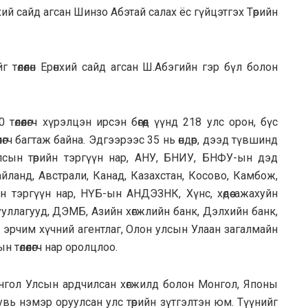
ий сайд агсан Шинзо Абэтай салах ёс гүйцэтгэх Төрийн
 төлөөлөн Ерөнхий сайд агсан Ш.Абэгийн гэр бүл болон
өлөөлөгч хүрэлцэн ирсэн бөгөөд үүнд 218 улс орон, бүс
лөгч багтаж байна. Эдгээрээс 35 нь өндөр, дээд түвшинд
лсын төрийн тэргүүн нар, АНУ, БНИУ, БНФУ-ын дэд
Тайланд, Австрали, Канад, Казахстан, Косово, Камбож,
н тэргүүн нар, НҮБ-ын АНДЭЗНК, Хүнс, хөдөө ажахуйн
ууллагууд, ДЭМБ, Азийн хөгжлийн банк, Дэлхийн банк,
 эрчим хүчний агентлаг, Олон улсын Улаан загалмайн
 төлөөлөгч нар оролцлоо.
нгол Улсын ардчилсан хөгжилд болон Монгол, Японы
вь нэмэр оруулсан улс төрийн зүтгэлтэн юм. Түүнийг