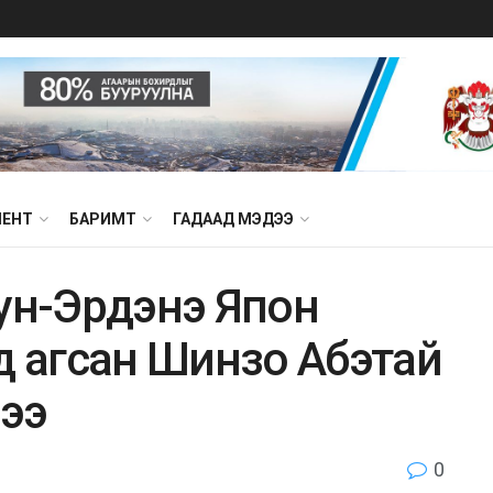
МЕНТ
БАРИМТ
ГАДААД МЭДЭЭ
юун-Эрдэнэ Япон
д агсан Шинзо Абэтай
лээ
0