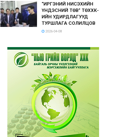
“ИРГЭНИЙ НИСЭХИЙН
ҮНДЭСНИЙ ТӨВ” ТӨХХК-
ИЙН УДИРДЛАГУУД
ТУРШЛАГА СОЛИЛЦОВ
2026-04-08