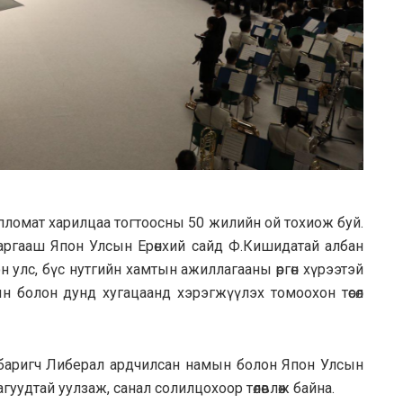
пломат харилцаа тогтоосны 50 жилийн ой тохиож буй.
аргааш Япон Улсын Ерөнхий сайд Ф.Кишидатай албан
н улс, бүс нутгийн хамтын ажиллагааны өргөн хүрээтэй
 болон дунд хугацаанд хэрэгжүүлэх томоохон төсөл
 баригч Либерал ардчилсан намын болон Япон Улсын
удтай уулзаж, санал солилцохоор төлөвлөж байна.