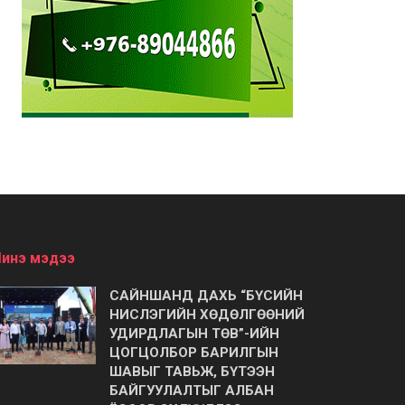
инэ мэдээ
САЙНШАНД ДАХЬ “БҮСИЙН
НИСЛЭГИЙН ХӨДӨЛГӨӨНИЙ
УДИРДЛАГЫН ТӨВ”-ИЙН
ЦОГЦОЛБОР БАРИЛГЫН
ШАВЫГ ТАВЬЖ, БҮТЭЭН
БАЙГУУЛАЛТЫГ АЛБАН