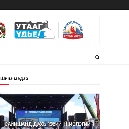
Шинэ мэдээ
САЙНШАНД ДАХЬ “БҮСИЙН НИСЛЭГИЙН