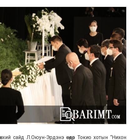
ий сайд Л.Оюун-Эрдэнэ өнөөдөр Токио хотын “Нихон