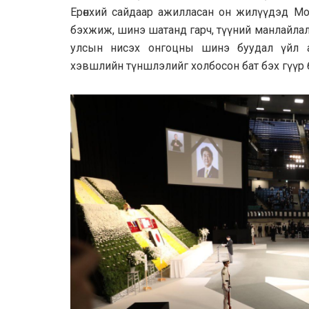
Ерөнхий сайдаар ажилласан он жилүүдэд Мо
бэхжиж, шинэ шатанд гарч, түүний манлайла
улсын нисэх онгоцны шинэ буудал үйл аж
хэвшлийн түншлэлийг холбосон бат бэх гүүр 