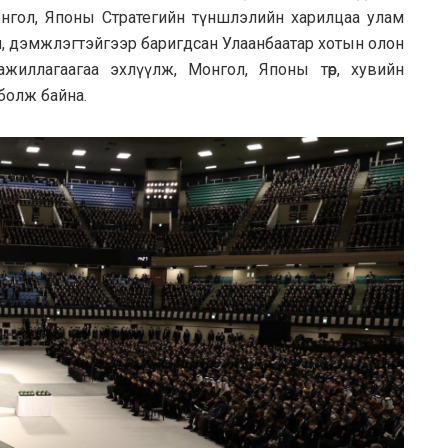
нгол, Японы Стратегийн түншлэлийн харилцаа улам
л, дэмжлэгтэйгээр баригдсан Улаанбаатар хотын олон
иллагаагаа эхлүүлж, Монгол, Японы төр, хувийн
болж байна.