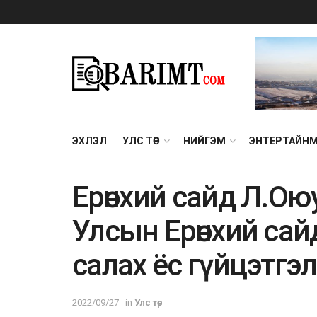
ЭХЛЭЛ
УЛС ТӨР
НИЙГЭМ
ЭНТЕРТАЙН
Ерөнхий сайд Л.О
Улсын Ерөнхий сай
салах ёс гүйцэтгэ
2022/09/27
in
Улс төр