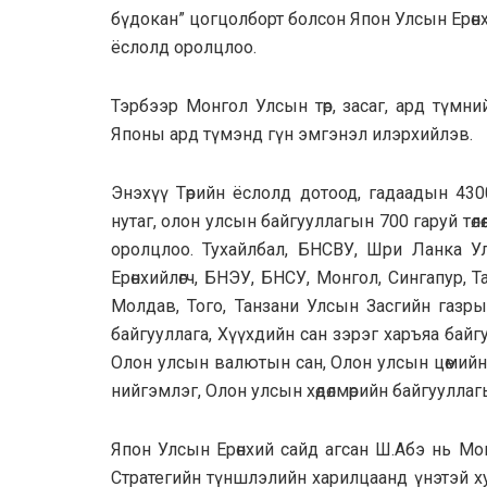
бүдокан” цогцолборт болсон Япон Улсын Ерөнх
ёслолд оролцлоо.
Тэрбээр Монгол Улсын төр, засаг, ард түмнийг
Японы ард түмэнд гүн эмгэнэл илэрхийлэв.
Энэхүү Төрийн ёслолд дотоод, гадаадын 4300 т
нутаг, олон улсын байгууллагын 700 гаруй төлөө
оролцлоо. Тухайлбал, БНСВУ, Шри Ланка У
Ерөнхийлөгч, БНЭУ, БНСУ, Монгол, Сингапур, 
Молдав, Того, Танзани Улсын Засгийн газры
байгууллага, Хүүхдийн сан зэрэг харъяа байг
Олон улсын валютын сан, Олон улсын цөмийн
нийгэмлэг, Олон улсын хөдөлмөрийн байгууллагын
Япон Улсын Ерөнхий сайд агсан Ш.Абэ нь Мо
Стратегийн түншлэлийн харилцаанд үнэтэй ху