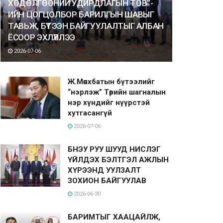
ХӨДӨЛГӨӨНИЙ УДИРДЛАГЫН ТӨВ”-
ИЙН ЦОГЦОЛБОР БАРИЛГЫН ШАВЫГ
ТАВЬЖ, БҮТЭЭН БАЙГУУЛАЛТЫГ АЛБАН
ЁСООР ЭХЛҮҮЛЛЭЭ
2026-07-06
Ж.Мөнхбатын бүтээлийг
“нэрлэж” Төрийн шагналын
нэр хүндийг нүүрстэй
хутгасангүй
2026-07-06
БНЭУ РУУ ШУУД НИСЛЭГ
ҮЙЛДЭХ БЭЛТГЭЛ АЖЛЫН
ХҮРЭЭНД УУЛЗАЛТ
ЗОХИОН БАЙГУУЛАВ
2026-06-30
БАРИМТЫГ ХААЦАЙЛЖ,