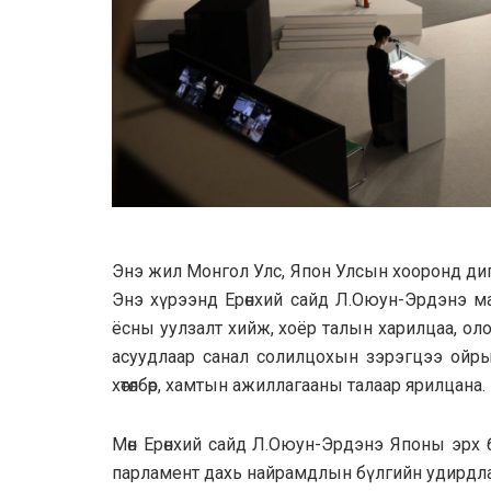
Энэ жил Монгол Улс, Япон Улсын хооронд ди
Энэ хүрээнд Ерөнхий сайд Л.Оюун-Эрдэнэ м
ёсны уулзалт хийж, хоёр талын харилцаа, оло
асуудлаар санал солилцохын зэрэгцээ ойрын
хөтөлбөр, хамтын ажиллагааны талаар ярилцана.
Мөн Ерөнхий сайд Л.Оюун-Эрдэнэ Японы эрх
парламент дахь найрамдлын бүлгийн удирдлагу