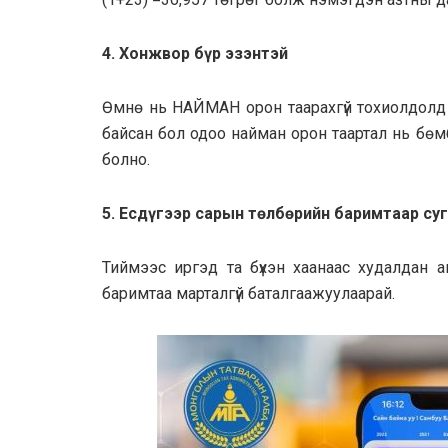
4. Хонжвор бүр эзэнтэй
Өмнө нь НАЙМАН орон таарахгүй тохиолдолд 
байсан бол одоо найман орон таартал нь бөм
болно.
5. Есдүгээр сарын төлбөрийн баримтаар су
Тиймээс иргэд та бүхэн хаанаас худалдан а
баримтаа марталгүй баталгаажуулаарай.