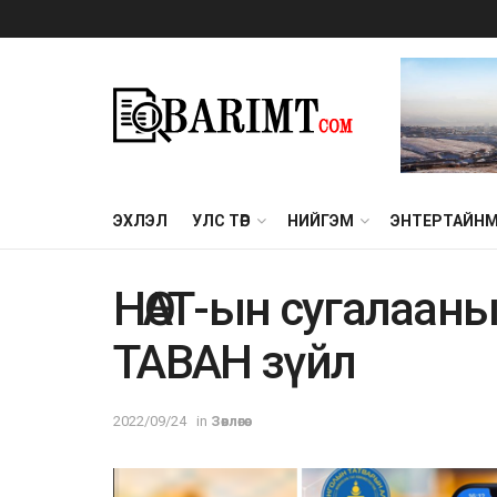
ЭХЛЭЛ
УЛС ТӨР
НИЙГЭМ
ЭНТЕРТАЙН
НӨАТ-ын сугалаан
ТАВАН зүйл
2022/09/24
in
Зөвлөгөө