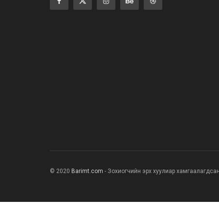
© 2020
Barimt.com
- Зохиогчийн эрх хуулиар хамгаалагдса