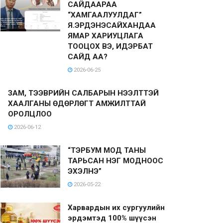
САЙДААРАА
“ХАМГААЛУУЛДАГ”
Я.ЭРДЭНЭСАЙХАНДАА
ЯМАР ХАРИУЦЛАГА
ТООЦОХ ВЭ, ИДЭРБАТ
САЙД АА?
2026-06-25
ЗАМ, ТЭЭВРИЙН САЛБАРЫН НЭЭЛТТЭЙ
ХААЛГАНЫ ӨДӨРЛӨГТ АМЖИЛТТАЙ
ОРОЛЦЛОО
2026-06-12
“ТЭРБУМ МОД ТАНЫ
ТАРЬСАН НЭГ МОДНООС
ЭХЭЛНЭ”
2026-05-22
Харвардын их сургуулийн
эрдэмтэд 100% шүүсэн