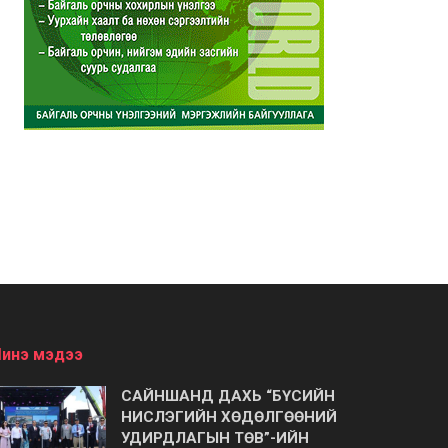
инэ мэдээ
САЙНШАНД ДАХЬ “БҮСИЙН
НИСЛЭГИЙН ХӨДӨЛГӨӨНИЙ
УДИРДЛАГЫН ТӨВ”-ИЙН