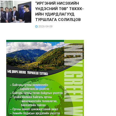
“ИРГЭНИЙ НИСЭХИЙН
ҮНДЭСНИЙ ТӨВ” ТӨХХК-
ИЙН УДИРДЛАГУУД
ТУРШЛАГА СОЛИЛЦОВ
2026-04-08