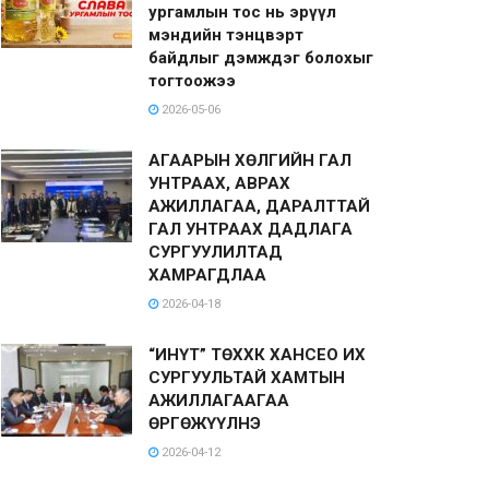
ургамлын тос нь эрүүл
мэндийн тэнцвэрт
байдлыг дэмждэг болохыг
тогтоожээ
2026-05-06
АГААРЫН ХӨЛГИЙН ГАЛ
УНТРААХ, АВРАХ
АЖИЛЛАГАА, ДАРАЛТТАЙ
ГАЛ УНТРААХ ДАДЛАГА
СУРГУУЛИЛТАД
ХАМРАГДЛАА
2026-04-18
“ИНҮТ” ТӨХХК ХАНСЕО ИХ
СУРГУУЛЬТАЙ ХАМТЫН
АЖИЛЛАГААГАА
ӨРГӨЖҮҮЛНЭ
2026-04-12