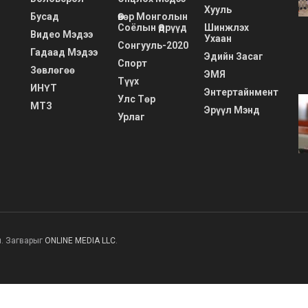
Хууль
Бусад
Өвөр Монголын
Соёлын Өдрүүд
Шинжлэх
Видео Мэдээ
Ухаан
Сонгууль-2020
Гадаад Мэдээ
Эдийн Засаг
Спорт
Зөвлөгөө
ЭМЯ
Түүх
ИНҮТ
Энтертайнмент
Улс Төр
МТЗ
Эрүүл Мэнд
Урлаг
н. Загварыг
ONLINE MEDIA LLC
.