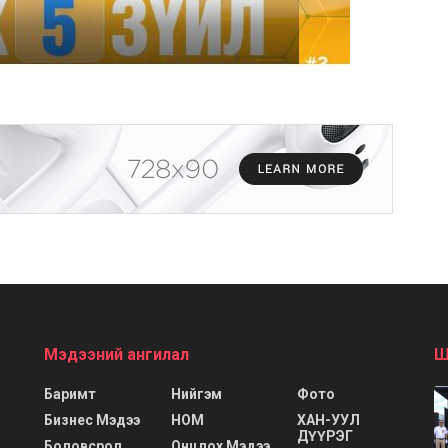
Мэдээний ангилал
Ш
Баримт
Нийгэм
Фото
Бизнес Мэдээ
НОМ
ХАН-УУЛ
ДҮҮРЭГ
Боловсрол
Онцлох Мэдээ