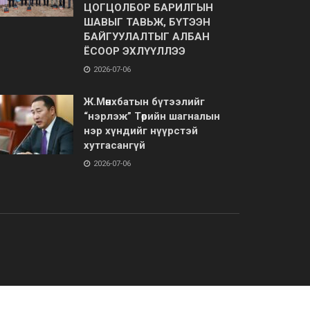
ЦОГЦОЛБОР БАРИЛГЫН
ШАВЫГ ТАВЬЖ, БҮТЭЭН
БАЙГУУЛАЛТЫГ АЛБАН
ЁСООР ЭХЛҮҮЛЛЭЭ
2026-07-06
Ж.Мөнхбатын бүтээлийг
“нэрлэж” Төрийн шагналын
нэр хүндийг нүүрстэй
хутгасангүй
2026-07-06