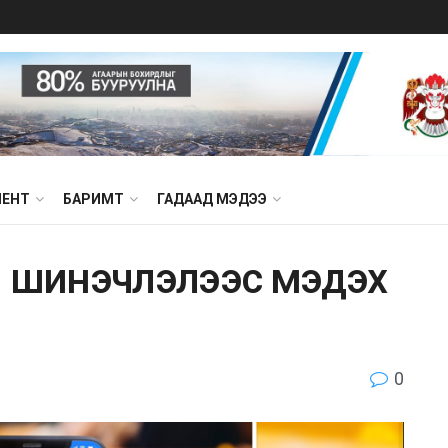
МЕНТ
БАРИМТ
ГАДААД МЭДЭЭ
ы шинэчлэлээс мэдэх
0