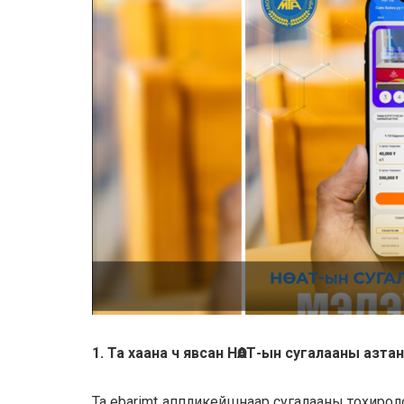
1. Та хаана ч явсан НӨАТ-ын сугалааны азта
Та ebarimt аппликейшнаар сугалааны тохирол