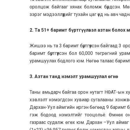
оролцож байгааг хянах боломж бүрдсэн. М
зэрэг мэдээллүүдийг тухайн цаг үед нь авч чадн
2. Та 51+ баримт бүртгүүлвэл азтан болох 
Жишээ нь та 3 баримт бүртгүүлсэн байгаад 3 о
баримт бүртгүүлсэн бол 60,000 төгрөгний урам
урамшуулах бодлого юм. Нөгөө талаас бари
3. Азтан танд нэмэлт урамшуулал өгнө
Таны амьдарч байгаа орон нутагт НӨАТ-ын х
хэвлэлт нэмэгдсэн хувиар сугалааны хонжв
Дархан-Уул аймгийн иргэн бөгөөд 9 баримт бүр
гэж бодоод нэмэлтийг тооцольё. Өмнөх он
газраас судалж өгөх юм. Дархан –Уул аймаг
(1+23) =36,957 төгрөг болж нэмэгдэн азтны 