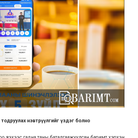
н тодруулах нэвтрүүлгийг үздэг болно
оо үзэхээс гадна таны баталгаажуулсан баримт хэрхэн