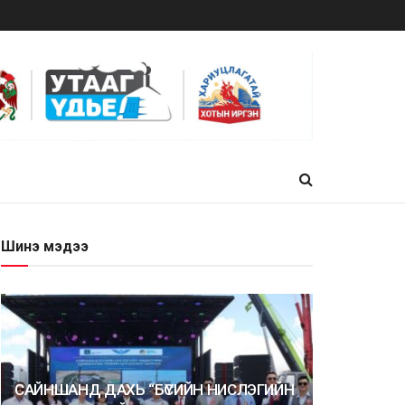
Шинэ мэдээ
САЙНШАНД ДАХЬ “БҮСИЙН НИСЛЭГИЙН