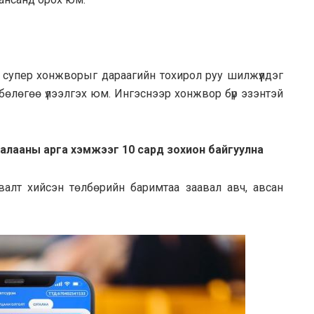
супер хонжворыг дараагийн тохирол руу шилжүүлдэг
бөлөгөө үлээлгэх юм. Ингэснээр хонжвор бүр эзэнтэй
галааны арга хэмжээг 10 сард зохион байгуулна
валт хийсэн төлбөрийн баримтаа заавал авч, авсан