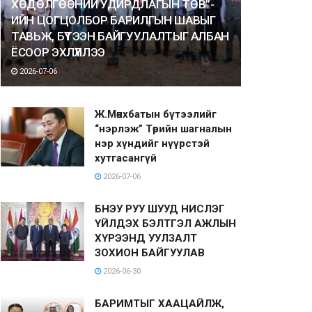
ХӨДӨЛГӨӨНИЙ УДИРДЛАГЫН ТӨВ”-
ИЙН ЦОГЦОЛБОР БАРИЛГЫН ШАВЫГ
ТАВЬЖ, БҮТЭЭН БАЙГУУЛАЛТЫГ АЛБАН
ЁСООР ЭХЛҮҮЛЛЭЭ
2026-07-06
Ж.Мөнхбатын бүтээлийг
“нэрлэж” Төрийн шагналын
нэр хүндийг нүүрстэй
хутгасангүй
2026-07-06
БНЭУ РУУ ШУУД НИСЛЭГ
ҮЙЛДЭХ БЭЛТГЭЛ АЖЛЫН
ХҮРЭЭНД УУЛЗАЛТ
ЗОХИОН БАЙГУУЛАВ
2026-06-30
БАРИМТЫГ ХААЦАЙЛЖ,