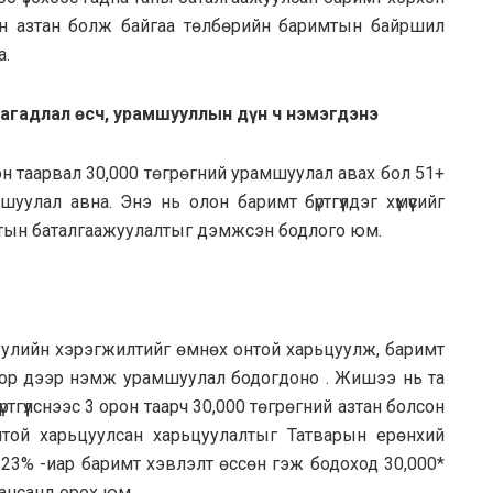
өн азтан болж байгаа төлбөрийн баримтын байршил
а.
магадлал өсч, урамшууллын дүн ч нэмэгдэнэ
рон таарвал 30,000 төгрөгний урамшуулал авах бол 51+
шуулал авна. Энэ нь олон баримт бүртгүүлдэг хүмүүсийг
мтын баталгаажуулалтыг дэмжсэн бодлого юм.
уулийн хэрэгжилтийг өмнөх онтой харьцуулж, баримт
ор дээр нэмж урамшуулал бодогдоно . Жишээ нь та
тгүүлснээс 3 орон таарч 30,000 төгрөгний азтан болсон
той харьцуулсан харьцуулалтыг Татварын ерөнхий
 23% -иар баримт хэвлэлт өссөн гэж бодоход 30,000*
дансанд орох юм.