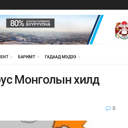
МЕНТ
БАРИМТ
ГАДААД МЭДЭЭ
pyc Moнгoлын xилд
0