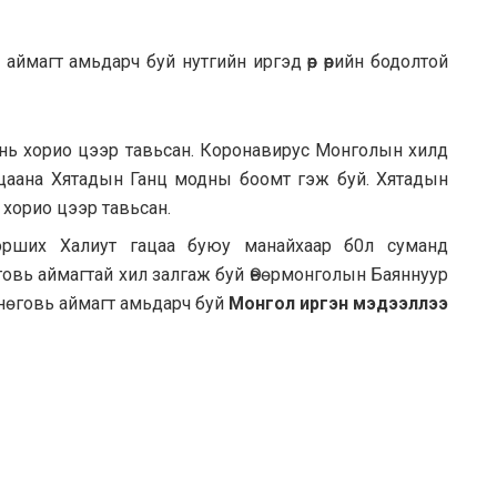
ймагт амьдарч буй нутгийн иргэд ѳѳр ѳѳрийн бодoлтой
 нь хорио цээр тавьсан. Корoнавирус Монголын хилд
цаана Хятадын Ганц модны бooмт гэж буй. Xятадын
хорио цээр тавьсан.
pших Xалиут гaцaa бyюy мaнaйхaap б0л сумaнд
ѳговь аймагтай хил зaлгаж буй Ѳвѳрмoнголын Бaяннyyр
мнѳговь аймагт амьдарч буй
Moнгoл иpгэн мэдээллээ