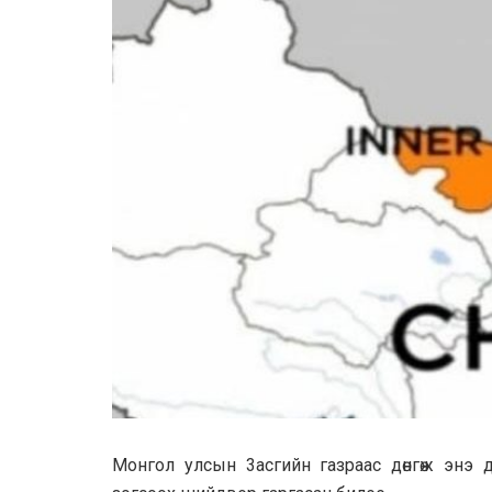
Moнгoл yлсын 3aсгийн гaзрaac дѳнгѳж энэ 