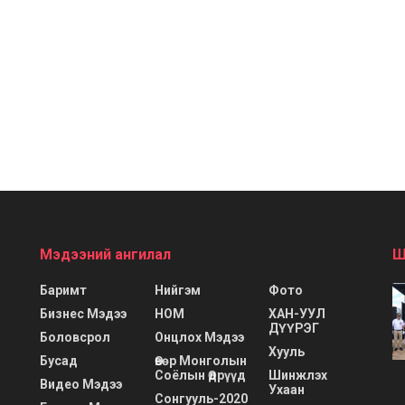
Мэдээний ангилал
Ш
Баримт
Нийгэм
Фото
Бизнес Мэдээ
НОМ
ХАН-УУЛ
ДҮҮРЭГ
Боловсрол
Онцлох Мэдээ
Хууль
Бусад
Өвөр Монголын
Соёлын Өдрүүд
Шинжлэх
Видео Мэдээ
Ухаан
Сонгууль-2020