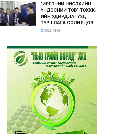
“ИРГЭНИЙ НИСЭХИЙН
ҮНДЭСНИЙ ТӨВ” ТӨХХК-
ИЙН УДИРДЛАГУУД
ТУРШЛАГА СОЛИЛЦОВ
2026-04-08