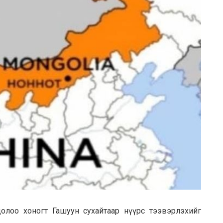
долоо хоногт Гашуун сухайтаар нүүрс тээвэрлэxийг