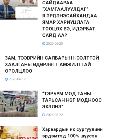
САЙДААРАА
“ХАМГААЛУУЛДАГ”
Я.ЭРДЭНЭСАЙХАНДАА
ЯМАР ХАРИУЦЛАГА
ТООЦОХ ВЭ, ИДЭРБАТ
САЙД АА?
2026-06-25
ЗАМ, ТЭЭВРИЙН САЛБАРЫН НЭЭЛТТЭЙ
ХААЛГАНЫ ӨДӨРЛӨГТ АМЖИЛТТАЙ
ОРОЛЦЛОО
2026-06-12
“ТЭРБУМ МОД ТАНЫ
ТАРЬСАН НЭГ МОДНООС
ЭХЭЛНЭ”
2026-05-22
Харвардын их сургуулийн
эрдэмтэд 100% шүүсэн