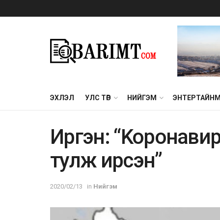
ЭХЛЭЛ
УЛС ТӨР
НИЙГЭМ
ЭНТЕРТАЙН
Иргэн: “Kopoнaви
тyлж иpсэн”
2020/02/13
in
Нийгэм