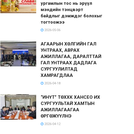
ургамлын тос нь эрүүл
мэндийн тэнцвэрт
байдлыг дэмждэг болохыг
тогтоожээ
2026-05-06
АГААРЫН ХӨЛГИЙН ГАЛ
УНТРААХ, АВРАХ
АЖИЛЛАГАА, ДАРАЛТТАЙ
ГАЛ УНТРААХ ДАДЛАГА
СУРГУУЛИЛТАД
ХАМРАГДЛАА
2026-04-18
“ИНҮТ” ТӨХХК ХАНСЕО ИХ
СУРГУУЛЬТАЙ ХАМТЫН
АЖИЛЛАГААГАА
ӨРГӨЖҮҮЛНЭ
2026-04-12