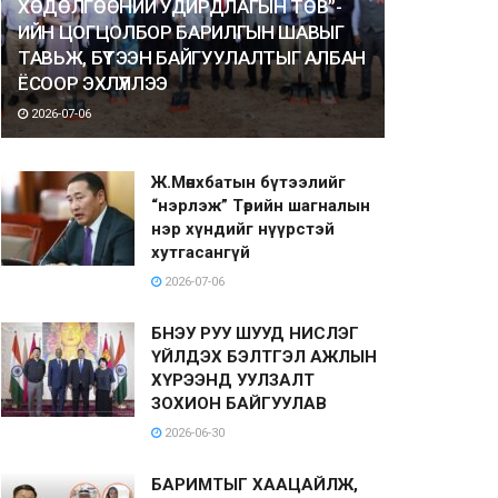
ХӨДӨЛГӨӨНИЙ УДИРДЛАГЫН ТӨВ”-
ИЙН ЦОГЦОЛБОР БАРИЛГЫН ШАВЫГ
ТАВЬЖ, БҮТЭЭН БАЙГУУЛАЛТЫГ АЛБАН
ЁСООР ЭХЛҮҮЛЛЭЭ
2026-07-06
Ж.Мөнхбатын бүтээлийг
“нэрлэж” Төрийн шагналын
нэр хүндийг нүүрстэй
хутгасангүй
2026-07-06
БНЭУ РУУ ШУУД НИСЛЭГ
ҮЙЛДЭХ БЭЛТГЭЛ АЖЛЫН
ХҮРЭЭНД УУЛЗАЛТ
ЗОХИОН БАЙГУУЛАВ
2026-06-30
БАРИМТЫГ ХААЦАЙЛЖ,