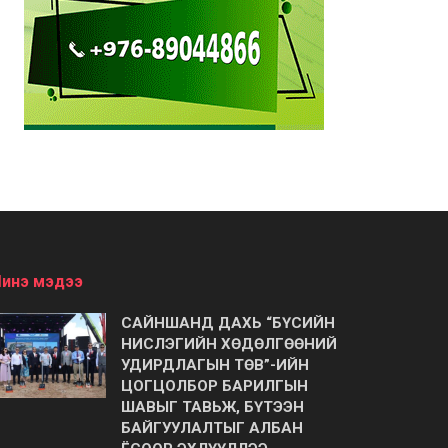
инэ мэдээ
САЙНШАНД ДАХЬ “БҮСИЙН
НИСЛЭГИЙН ХӨДӨЛГӨӨНИЙ
УДИРДЛАГЫН ТӨВ”-ИЙН
ЦОГЦОЛБОР БАРИЛГЫН
ШАВЫГ ТАВЬЖ, БҮТЭЭН
БАЙГУУЛАЛТЫГ АЛБАН