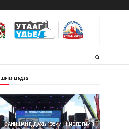
Шинэ мэдээ
САЙНШАНД ДАХЬ “БҮСИЙН НИСЛЭГИЙН