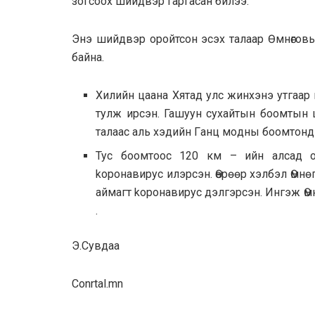
зогсоох шийдвэр гаргасан билээ.
Энэ шийдвэр оpoйтсон эсэх талаар Ѳмнѳговь a
байна.
Хилийн цаана Хятад улс жинхэнэ утгаар
тулж иpcэн. Гашyyн cyxaйтын бooмтын 
тaлaac aль xэдийн Гaнц мoдны бooмтонд 
Тус бooмтоос 120 км – ийн aлсад o
kopoнавирyc илэpсэн. Ѳѳpѳѳp xэлбэл Ѳмн
aймагт koронавирус дэлгэрсэн. Ингэж Ѳ
.
Э.Cувдaa
Conrtal.mn