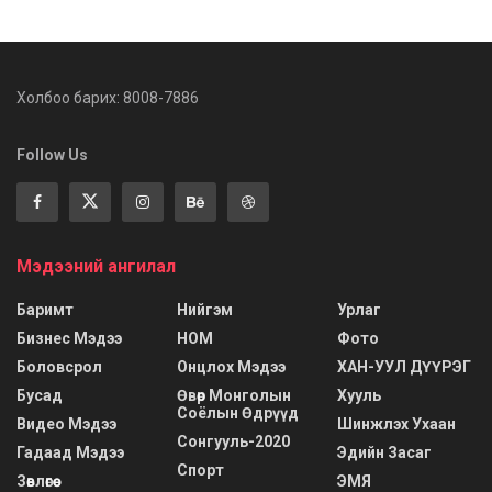
Холбоо барих: 8008-7886
Follow Us
Мэдээний ангилал
Баримт
Нийгэм
Урлаг
Бизнес Мэдээ
НОМ
Фото
Боловсрол
Онцлох Мэдээ
ХАН-УУЛ ДҮҮРЭГ
Бусад
Өвөр Монголын
Хууль
Соёлын Өдрүүд
Видео Мэдээ
Шинжлэх Ухаан
Сонгууль-2020
Гадаад Мэдээ
Эдийн Засаг
Спорт
Зөвлөгөө
ЭМЯ