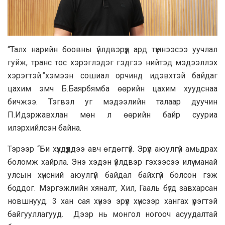
“Талх нарийн боовны үйлдвэрүүд ард түмнээсээ уучлал
гуйж, транс тос хэрэглэдэг гэдгээ нийтэд мэдээллэх
хэрэгтэй.”хэмээн сошиал орчинд идэвхтэй байдаг
цахим эмч Б.Баярбямба өөрийн цахим хуудснаа
бичжээ. Тэгвэл уг мэдээлийн талаар дуучин
П.Идэржавхлан мөн л өөрийн байр сууриа
илэрхийлсэн байна.
Тэрээр “Би хүүхдүүддээ авч өгдөггүй. Эрүүл аюулгүй амьдрах
боломж хайрла. Энэ хэдэн үйлдвэр гэхээсээ илүү манай
улсын хүнсний аюулгүй байдал байхгүй болсон гэж
боддог. Мэргэжлийн хяналт, Хил, Гааль бүгд завхарсан
новшнууд. 3 хан сая хүнээ эрүүл хүнсээр хангах үүрэгтэй
байгууллагууд. Дээр нь монгол ногооч асуудалтай