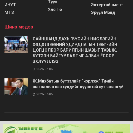
Түүх
ИНҮТ
Энтертайнмент
Улс Төр
МТЗ
Эрүүл Мэнд
Шинэ мэдээ
САЙНШАНД ДАХЬ “БҮСИЙН НИСЛЭГИЙН
ХӨДӨЛГӨӨНИЙ УДИРДЛАГЫН ТӨВ”-ИЙН
ЦОГЦОЛБОР БАРИЛГЫН ШАВЫГ ТАВЬЖ,
БҮТЭЭН БАЙГУУЛАЛТЫГ АЛБАН ЁСООР
ЭХЛҮҮЛЛЭЭ
2026-07-06
Ж.Мөнхбатын бүтээлийг “нэрлэж” Төрийн
шагналын нэр хүндийг нүүрстэй хутгасангүй
2026-07-06
© 2020
Barimt.com
- Зохиогчийн эрх хуулиар хамгаалагдсан. Загварыг
ONLINE MEDIA LLC
.