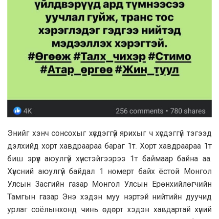
Энийг хэнч сонсохыг хүсдэггүй ярихыг ч хүсдэггүй тэгээд
дэлхийд хорт хавдраараа бараг 1т. Хорт хавдраараа 1т
биш эрүүл аюулгүй хүнстэйгээрээ 1т баймаар байна аа.
Хүнсний аюулгүй байдал 1 номерт байх ёстой Монгол
Улсын Засгийн газар Монгол Улсын Ерөнхийлөгчийн
Тамгын газар Энэ хэдэн муу нэртэй нийтийн дуучид
урлаг соёлынхонд чинь өдөрт хэдэн хавдартай хүний