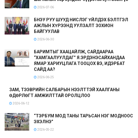
2026-07-06
БНЭУ РУУ ШУУД НИСЛЭГ ҮЙЛДЭХ БЭЛТГЭЛ
АЖЛЫН ХҮРЭЭНД УУЛЗАЛТ ЗОХИОН
БАЙГУУЛАВ
2026-06-30
БАРИМТЫГ ХААЦАЙЛЖ, САЙДААРАА
“ХАМГААЛУУЛДАГ” Я.ЭРДЭНЭСАЙХАНДАА
ЯМАР ХАРИУЦЛАГА ТООЦОХ ВЭ, ИДЭРБАТ
САЙД АА?
2026-06-25
ЗАМ, ТЭЭВРИЙН САЛБАРЫН НЭЭЛТТЭЙ ХААЛГАНЫ
ӨДӨРЛӨГТ АМЖИЛТТАЙ ОРОЛЦЛОО
2026-06-12
“ТЭРБУМ МОД ТАНЫ ТАРЬСАН НЭГ МОДНООС
ЭХЭЛНЭ”
2026-05-22