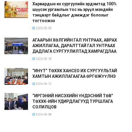
Харвардын их сургуулийн эрдэмтэд 100%
шүүсэн ургамлын тос нь эрүүл мэндийн
тэнцвэрт байдлыг дэмждэг болохыг
тогтоожээ
2026-05-06
АГААРЫН ХӨЛГИЙН ГАЛ УНТРААХ, АВРАХ
АЖИЛЛАГАА, ДАРАЛТТАЙ ГАЛ УНТРААХ
ДАДЛАГА СУРГУУЛИЛТАД ХАМРАГДЛАА
2026-04-18
“ИНҮТ” ТӨХХК ХАНСЕО ИХ СУРГУУЛЬТАЙ
ХАМТЫН АЖИЛЛАГААГАА ӨРГӨЖҮҮЛНЭ
2026-04-12
“ИРГЭНИЙ НИСЭХИЙН ҮНДЭСНИЙ ТӨВ”
ТӨХХК-ИЙН УДИРДЛАГУУД ТУРШЛАГА
СОЛИЛЦОВ
2026-04-08