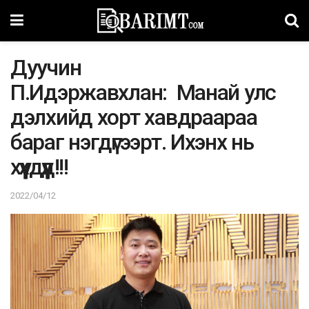
Дуучин
П.Идэржавхлан: Манай улс
дэлхийд хорт хавдраараа
бараг нэгдүгээрт. Ихэнх нь
хүүхдүүд!!!
2022/04/12