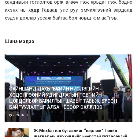
хандивын тоглолтод орж өгөөч гэж ярьдаг гэж бодно
ихэнх нь хүүхдүүд Гадаад улс руу эмчилгээний зардалд
хэдэн доллар урсаж байгаа бол новш юм аа.”гэв.
Шинэ мэдээ
САЙНШАНД ДАХЬ “БҮСИЙН НИСЛЭГИЙН
ХӨДӨЛГӨӨНИЙ УДИРДЛАГЫН ТӨВ”-ИЙН
ЦОГЦОЛБОР БАРИЛГЫН ШАВЫГ ТАВЬЖ, БҮТЭЭН
БАЙГУУЛАЛТЫГ АЛБАН ЁСООР ЭХЛҮҮЛЛЭЭ
2026-07-06
Ж.Мөнхбатын бүтээлийг “нэрлэж” Төрийн
шагналын нэр хүндийг нүүрстэй хутгасангүй