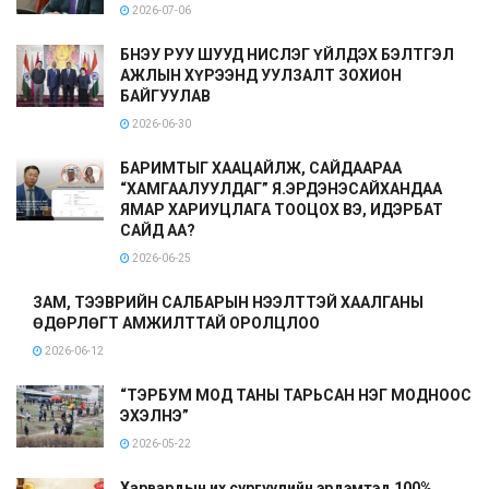
2026-07-06
БНЭУ РУУ ШУУД НИСЛЭГ ҮЙЛДЭХ БЭЛТГЭЛ
АЖЛЫН ХҮРЭЭНД УУЛЗАЛТ ЗОХИОН
БАЙГУУЛАВ
2026-06-30
БАРИМТЫГ ХААЦАЙЛЖ, САЙДААРАА
“ХАМГААЛУУЛДАГ” Я.ЭРДЭНЭСАЙХАНДАА
ЯМАР ХАРИУЦЛАГА ТООЦОХ ВЭ, ИДЭРБАТ
САЙД АА?
2026-06-25
ЗАМ, ТЭЭВРИЙН САЛБАРЫН НЭЭЛТТЭЙ ХААЛГАНЫ
ӨДӨРЛӨГТ АМЖИЛТТАЙ ОРОЛЦЛОО
2026-06-12
“ТЭРБУМ МОД ТАНЫ ТАРЬСАН НЭГ МОДНООС
ЭХЭЛНЭ”
2026-05-22
Харвардын их сургуулийн эрдэмтэд 100%