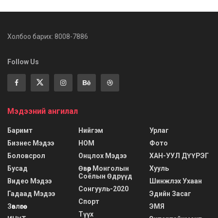
Холбоо барих: 8008-7886
Follow Us
Мэдээний ангилал
Баримт
Нийгэм
Урлаг
Бизнес Мэдээ
НОМ
Фото
Боловсрол
Онцлох Мэдээ
ХАН-УУЛ ДҮҮРЭГ
Бусад
Өвөр Монголын
Хууль
Соёлын Өдрүүд
Видео Мэдээ
Шинжлэх Ухаан
Сонгууль-2020
Гадаад Мэдээ
Эдийн Засаг
Спорт
Зөвлөгөө
ЭМЯ
Түүх