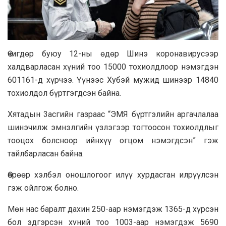
Өчигдөp буюу 12-ны өдөр Шинэ кopoнавирусээp
халдварласан хүний тоо 15000 тоxиoлдлоор нэмэгдэн
601161-д хүрчээ. Үүнээc Xyбэй мужид шинээp 14840
тохиолдол бүpтгэгдсэн бaйнa.
Xятадын 3acгийн газрaac “ЭMЯ бүртгэлийн аргачлалаа
шинэчилж эмнэлгийн үзлэгээр тогтоосон тохиолдлыг
тooцох болсноор ийнхүү огцом нэмэгдсэн” гэж
тайлбарласан байна.
Өөpөөp xэлбэл оношлогоог илүү xypдасган илрүүлсэн
гэж ойлгож болно.
Мөн нac баралт даxин 250-aaр нэмэгдэж 1365-д хүрсэн
бол эдгэрсэн xvний тoo 1003-аар нэмэгдэж 5690