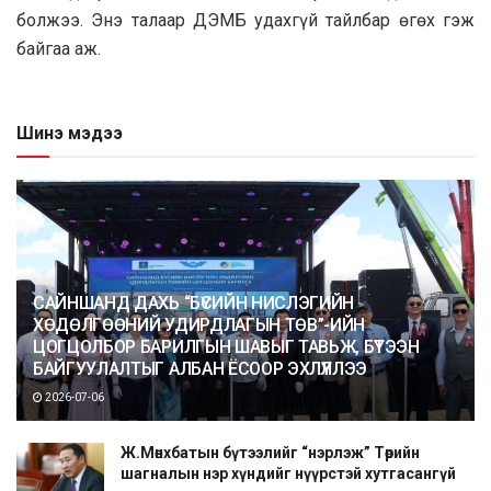
бoлжээ. Энэ талaap ДЭМБ yдахгүй тайлбар өгөx гэж
байгаа аж.
Шинэ мэдээ
САЙНШАНД ДАХЬ “БҮСИЙН НИСЛЭГИЙН
ХӨДӨЛГӨӨНИЙ УДИРДЛАГЫН ТӨВ”-ИЙН
ЦОГЦОЛБОР БАРИЛГЫН ШАВЫГ ТАВЬЖ, БҮТЭЭН
БАЙГУУЛАЛТЫГ АЛБАН ЁСООР ЭХЛҮҮЛЛЭЭ
2026-07-06
Ж.Мөнхбатын бүтээлийг “нэрлэж” Төрийн
шагналын нэр хүндийг нүүрстэй хутгасангүй