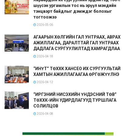
шүүсэн ургамлын тос нь эрүүл мэндийн
тэнцвэрт байдлыг дэмждэг болохыг
тогтоожээ
2026-05-06
АГААРЫН ХӨЛГИЙН ГАЛ УНТРААХ, АВРАХ
АЖИЛЛАГАА, ДАРАЛТТАЙ ГАЛ УНТРААХ
ДАДЛАГА СУРГУУЛИЛТАД ХАМРАГДЛАА
2026-04-18
“ИНҮТ” ТӨХХК ХАНСЕО ИХ СУРГУУЛЬТАЙ
ХАМТЫН АЖИЛЛАГААГАА ӨРГӨЖҮҮЛНЭ
2026-04-12
“ИРГЭНИЙ НИСЭХИЙН ҮНДЭСНИЙ ТӨВ”
ТӨХХК-ИЙН УДИРДЛАГУУД ТУРШЛАГА
СОЛИЛЦОВ
2026-04-08