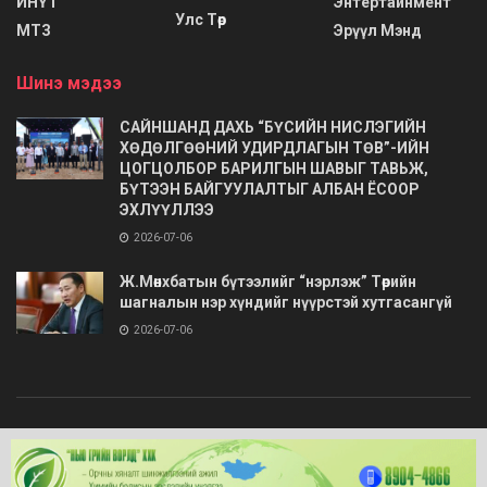
ИНҮТ
Энтертайнмент
Улс Төр
МТЗ
Эрүүл Мэнд
Шинэ мэдээ
САЙНШАНД ДАХЬ “БҮСИЙН НИСЛЭГИЙН
ХӨДӨЛГӨӨНИЙ УДИРДЛАГЫН ТӨВ”-ИЙН
ЦОГЦОЛБОР БАРИЛГЫН ШАВЫГ ТАВЬЖ,
БҮТЭЭН БАЙГУУЛАЛТЫГ АЛБАН ЁСООР
ЭХЛҮҮЛЛЭЭ
2026-07-06
Ж.Мөнхбатын бүтээлийг “нэрлэж” Төрийн
шагналын нэр хүндийг нүүрстэй хутгасангүй
2026-07-06
© 2020
Barimt.com
- Зохиогчийн эрх хуулиар хамгаалагдсан. Загварыг
ONLINE MEDIA LLC
.