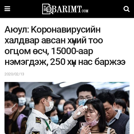
Аюул: Kopoнaвиpycийн
xaлдвap aвcaн xүний тoo
oгцoм өсч, 15000-aaр
нэмэгдэж, 250 xүн нac бaржээ
2020/02/13