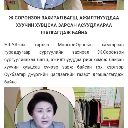
Ж.СОРОНЗОН ЗАХИРАЛ БАГШ, АЖИЛТНУУДДАА
ХУУЧИН ХУВЦСАА ЗАРСАН АСУУДЛААРАА
ШАЛГАГДАЖ БАЙНА
БШУЯ-ны харьяа Монгол-Оросын хамтарсан
гуравдугаар сургуулийн захирал Ж.Соронзон
сургуулийнхаа багш, ажилтнууддаа өөрийнхөө өмсөж байсан
хуучин хувцсаа хүчээр зарж байсан гэх хэргээр
Сүхбаатар дүүргийн цагдаагийн газарт өдгөө шалгагдаж
байна.