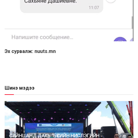
Эх сурвалж: nuuts.mn
Шинэ мэдээ
САЙНШАНД ДАХЬ “БҮСИЙН НИСЛЭГИЙН