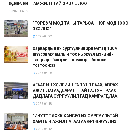
ӨДӨРЛӨГТ АМЖИЛТТАЙ ОРОЛЦЛОО
2026-06-12
“ТЭРБУМ МОД ТАНЫ ТАРЬСАН НЭГ МОДНООС
ЭХЭЛНЭ”
2026-05-22
Харвардын их сургуулийн эрдэмтэд 100%
шүүсэн ургамлын тос нь эрүүл мэндийн
тэнцвэрт байдлыг дэмждэг болохыг
тогтоожээ
2026-05-06
АГААРЫН ХӨЛГИЙН ГАЛ УНТРААХ, АВРАХ
АЖИЛЛАГАА, ДАРАЛТТАЙ ГАЛ УНТРААХ
ДАДЛАГА СУРГУУЛИЛТАД ХАМРАГДЛАА
2026-04-18
“ИНҮТ” ТӨХХК ХАНСЕО ИХ СУРГУУЛЬТАЙ
ХАМТЫН АЖИЛЛАГААГАА ӨРГӨЖҮҮЛНЭ
2026-04-12