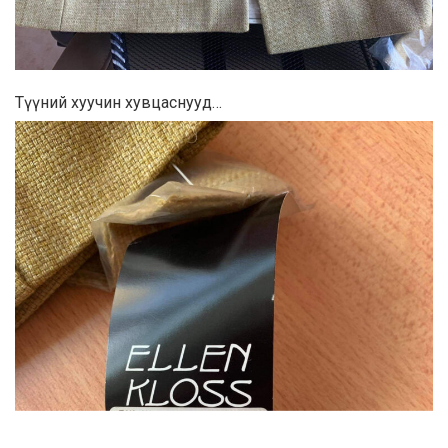
Түүний хуучин хувцаснууд…