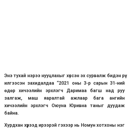
Энэ тухай нэрээ нууцлахыг хүссэн эх сурвалж бидэн рүү
илгээсэн захидалдаа “2021 оны 3-р сарын 31-ний
өдөр хичээлийн эрхлэгч Даримаа багш над руу
залгаж, маш яаралтай ажлаар бага ангийн
хичээлийн эрхлэгч Оюуна Юривна таныг дуудаж
байна.
Хурдхан хүрээд ирээрэй гэхээр нь Номун хотхоны нэг