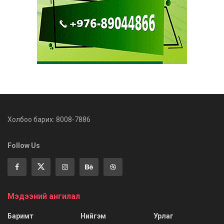
Холбоо барих: 8008-7886
Follow Us
Мэдээний ангилал
Баримт
Нийгэм
Урлаг