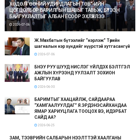
ХӨДӨЛГӨӨНИЙ УДИРДЛАГЫН ТӨВ”-ИЙН
ЦОГЦОЛБОР БАРИЛГЫН ШАВЫГ ТАВЬЖ, БҮТЭЭН
БАЙГУУЛАЛТЫГ АЛБАН ЁСООР ЭХЛҮҮЛЛЭЭ
2026-07-06
Ж.Мөнхбатын бүтээлийг “нэрлэж” Төрийн
шагналын нэр хүндийг нүүрстэй хутгасангүй
2026-07-06
БНЭУ РУУ ШУУД НИСЛЭГ ҮЙЛДЭХ БЭЛТГЭЛ
АЖЛЫН ХҮРЭЭНД УУЛЗАЛТ ЗОХИОН
БАЙГУУЛАВ
2026-06-30
БАРИМТЫГ ХААЦАЙЛЖ, САЙДААРАА
“ХАМГААЛУУЛДАГ” Я.ЭРДЭНЭСАЙХАНДАА
ЯМАР ХАРИУЦЛАГА ТООЦОХ ВЭ, ИДЭРБАТ
САЙД АА?
2026-06-25
ЗАМ, ТЭЭВРИЙН САЛБАРЫН НЭЭЛТТЭЙ ХААЛГАНЫ