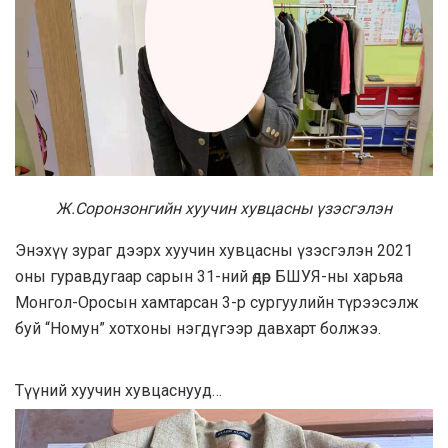
Ж.Соронзонгийн хуучин хувцасны үзэсгэлэн
Энэхүү зураг дээрх хуучин хувцасны үзэсгэлэн 2021
оны гуравдугаар сарын 31-ний өдөр БШУЯ-ны харьяа
Монгол-Оросын хамтарсан 3-р сургуулийн түрээсэлж
буй “Номун” хотхоны нэгдүгээр давхарт болжээ.
Түүний хуучин хувцаснууд…