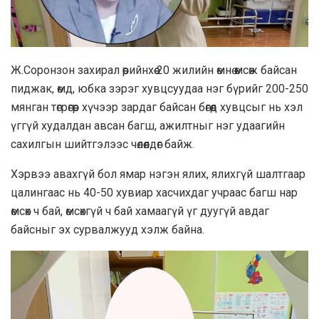
Ж.Соронзон захирал өөрийнхөө 20 жилийн өмнө өмсөж байсан
пиджак, өмд, юбка зэрэг хувцсуудаа нэг бүрийг 200-250
мянган төгрөгөөр хүчээр зардаг байсан бөгөөд хувцсыг нь хэл
үггүй худалдан авсан багш, ажилтныг нэг удаагийн
сахилгын шийтгэлээс чөлөөлдөг байж.
Хэрвээ авахгүй бол ямар нэгэн ялих, ялихгүй шалтгаар
цалингаас нь 40-50 хувиар хасчихдаг учраас багш нар
өмсөх ч бай, өмсөхгүй ч бай хамаагүй үг дуугүй авдаг
байсныг эх сурвалжууд хэлж байна.