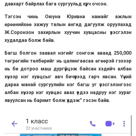
давхарт байрлах бага сургуульд хүрч очсон.
Тэгсэн чинь Оюуна Юривна намайг ажлын
өрөөнийхөө хажуу талын ангид дагуулж оруулахад
Ж.Соронзон захирлын хуучин хувцасны үзэсгэлэн
худалдаа болж байв.
Багш болгон заавал нэгийг сонгож аваад 250,000
төгрөгийн төлбөрийг нь цалингаасаа өгөөрэй гэхээр
нь би дотроо маш дургүйцэж байсан хэдийч албан
хүчээр нэг хувцсыг авч бичүүлээд гарч явсан. Үүний
дараа манай сургуулийн нэг багш уг үзэсгэлэнгээс
албан хүчээр нэг хувцас авах үедээ надруу нэг зураг
явуулсан нь баримт болж үлдэж” гэсэн байв.