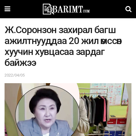
Ж.Соронзон захирал багш
ажилтнууддаа 20 жил өмссөн
хуучин хувцасаа зардаг
байжээ
2022/04/05