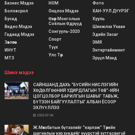
Бизнес Мэдээ
НОМ
Фото
Боловсрол
Онцлох Мэдээ
ХАН-УУЛ ДҮҮРЭГ
Бусад
Өвөр Монголын
Хууль
Соёлын Өдрүүд
Видео Мэдээ
Шинжлэх Ухаан
Сонгууль-2020
Гадаад Мэдээ
Эдийн Засаг
Спорт
Зөвлөгөө
ЭМЯ
Түүх
ИНҮТ
Энтертайнмент
Улс Төр
МТЗ
Эрүүл Мэнд
Шинэ мэдээ
САЙНШАНД ДАХЬ “БҮСИЙН НИСЛЭГИЙН
ХӨДӨЛГӨӨНИЙ УДИРДЛАГЫН ТӨВ”-ИЙН
ЦОГЦОЛБОР БАРИЛГЫН ШАВЫГ ТАВЬЖ,
БҮТЭЭН БАЙГУУЛАЛТЫГ АЛБАН ЁСООР
ЭХЛҮҮЛЛЭЭ
2026-07-06
Ж.Мөнхбатын бүтээлийг “нэрлэж” Төрийн
шагналын нэр хүндийг нүүрстэй хутгасангүй