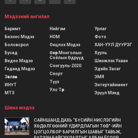
Мэдээний ангилал
Баримт
Нийгэм
Урлаг
Бизнес Мэдээ
НОМ
Фото
Боловсрол
Онцлох Мэдээ
ХАН-УУЛ ДҮҮРЭГ
Бусад
Өвөр Монголын
Хууль
Соёлын Өдрүүд
Видео Мэдээ
Шинжлэх Ухаан
Сонгууль-2020
Гадаад Мэдээ
Эдийн Засаг
Спорт
Зөвлөгөө
ЭМЯ
Түүх
ИНҮТ
Энтертайнмент
Улс Төр
МТЗ
Эрүүл Мэнд
Шинэ мэдээ
САЙНШАНД ДАХЬ “БҮСИЙН НИСЛЭГИЙН
ХӨДӨЛГӨӨНИЙ УДИРДЛАГЫН ТӨВ”-ИЙН
ЦОГЦОЛБОР БАРИЛГЫН ШАВЫГ ТАВЬЖ,
БҮТЭЭН БАЙГУУЛАЛТЫГ АЛБАН ЁСООР