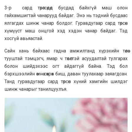
3-р сард төрөгсөдөд бусдад байхгүй маш олон
гайхамшигтай чанарууд байдаг. Энэ нь тэдний бусдаас
ялгагдах шинж чанар болдог. Гуравдугаар сард төрсөн
хүмүүст маш онцгой хэд хэдэн чанар байдаг. Тэд
хосгүй авьяастай.
Сайн хань байхаас гадна амжилтанд хүрэхийн төлөө
тууштай тэмцэгч, ямар ч төвөгтэй асуудалтай тулгарах
болон шийдэхээс огт айдаггүй байна. Тэд бол
бэрхшээлийн өмнө сөхрөх биш, даван туулахаар заяагдсан.
Танд гуравдугаар сард төрсөн хүний хамгийн шилдэг
шинж чанарыг танилцуулъя.