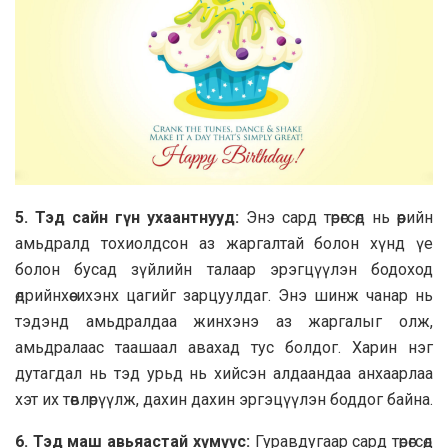
5. Тэд сайн гүн ухаантнууд:
Энэ сард төрөгсөд нь өөрийн
амьдралд тохиолдсон аз жаргалтай болон хүнд үе
болон бусад зүйлийн талаар эрэгцүүлэн бодоход
өдрийнхөө ихэнх цагийг зарцуулдаг. Энэ шинж чанар нь
тэдэнд амьдралдаа жинхэнэ аз жаргалыг олж,
амьдралаас таашаал авахад тус болдог. Харин нэг
дутагдал нь тэд урьд нь хийсэн алдаандаа анхаарлаа
хэт их төвлөрүүлж, дахин дахин эргэцүүлэн боддог байна.
6. Тэд маш авьяастай хүмүүс:
Гуравдугаар сард төрөгсөд