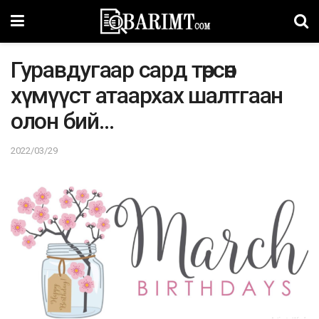
Гуравдугаар сард төрсөн
хүмүүст атаархах шалтгаан
олон бий…
2022/03/29