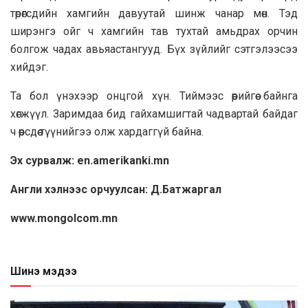
төрөгсдийн хамгийн давуутай шинж чанар мөн. Тэд
ширэнгэ ойг ч хамгийн тав тухтай амьдрах орчин
болгож чадах авьяастангууд. Бүх зүйлийг сэтгэлээсээ
хийдэг.
Та бол үнэхээр онцгой хүн. Тиймээс өөрийгөө байнга
хөгжүүл. Заримдаа бид гайхамшигтай чадвартай байдаг
ч өөрсдөө түүнийгээ олж хардаггүй байна.
Эх сурвалж: en.amerikanki.mn
Англи хэлнээс орчуулсан: Д.Батжаргал
www.mongolcom.mn
Шинэ мэдээ