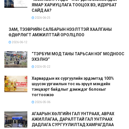
ЯМАР ХАРИУЦЛАГА ТООЦОХ ВЭ, ИДЭРБАТ
САЙД АА?
2026-06-25
ЗАМ, ТЭЭВРИЙН САЛБАРЫН НЭЭЛТТЭЙ ХААЛГАНЫ
ӨДӨРЛӨГТ АМЖИЛТТАЙ ОРОЛЦЛОО
2026-06-12
“ТЭРБУМ МОД ТАНЫ ТАРЬСАН НЭГ МОДНООС
ЭХЭЛНЭ”
2026-05-22
Харвардын их сургуулийн эрдэмтэд 100%
шүүсэн ургамлын тос нь эрүүл мэндийн
тэнцвэрт байдлыг дэмждэг болохыг
тогтоожээ
2026-05-06
АГААРЫН ХӨЛГИЙН ГАЛ УНТРААХ, АВРАХ
АЖИЛЛАГАА, ДАРАЛТТАЙ ГАЛ УНТРААХ
ДАДЛАГА СУРГУУЛИЛТАД ХАМРАГДЛАА