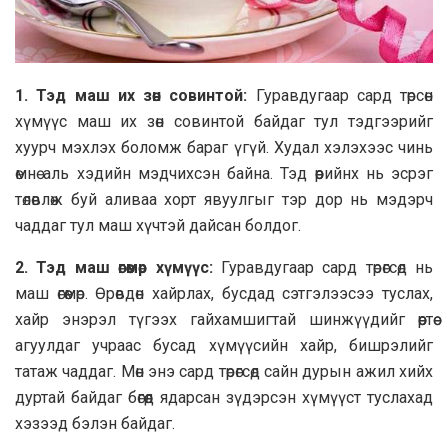
1. Тэд маш их зөн совинтой:
Гуравдугаар сард төрсөн
хүмүүс маш их зөн совинтой байдаг тул тэдгээрийг
хуурч мэхлэх боломж бараг үгүй. Худал хэлэхээс чинь
өмнө аль хэдийн мэдчихсэн байна. Тэд өөрийнх нь эсрэг
төлөвлөж буй аливаа хорт явуулгыг тэр дор нь мэдэрч
чаддаг тул маш хүчтэй дайсан болдог.
2. Тэд маш өгөөмөр хүмүүс:
Гуравдугаар сард төрөгсөд нь
маш өгөөмөр. Өрөвдөн хайрлах, бусдад сэтгэлээсээ туслах,
хайр энэрэл түгээх гайхамшигтай шинжүүдийг өөртөө
агуулдаг учраас бусад хүмүүсийн хайр, бишрэлийг
татаж чаддаг. Мөн энэ сард төрөгсөд сайн дурын ажил хийх
дуртай байдаг бөгөөд ядарсан зүдэрсэн хүмүүст туслахад
хэзээд бэлэн байдаг.