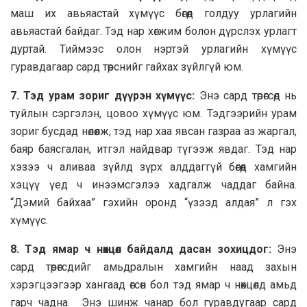
маш их авьяастай хүмүүс бөгөөд голдуу урлагийн
авьяастай байдаг. Тэд нар хөгжим болон дүрслэх урлагт
дуртай. Тиймээс олон нэртэй урлагийн хүмүүс
гуравдагаар сард төрснийг гайхах зүйлгүй юм.
7. Тэд урам зориг дүүрэн хүмүүс:
Энэ сард төрөгсөд нь
туйлын сэргэлэн, цовоо хүмүүс юм. Тэдгээрийн урам
зориг бусдад нөлөөлж, тэд нар хаа явсан газраа аз жаргал,
баяр баясгалан, итгэл найдвар түгээж явдаг. Тэд нар
хэзээ ч аливаа зүйлд зүрх алддаггүй бөгөөд хамгийн
хэцүү үед ч инээмсгэлээ хадгалж чаддаг байна.
“Дэмий байхаа” гэхийн оронд “үзээд алдая” л гэх
хүмүүс.
8. Tэд ямар ч нөхцөл байдалд дасан зохицдог:
Энэ
сард төрөгсдийг амьдралын хамгийн наад захын
хэрэгцээгээр хангаад өгсөн бол тэд ямар ч нөхцөлд амьд
гарч чадна. Энэ шинж чанар бол гуравдугаар сард