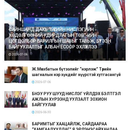
САЙНШАНД ДАХЬ “БҮСИЙН НИСЛЭГИЙН
ХӨДӨЛГӨӨНИЙ УДИРДЛАГЫН ТӨВ”-ИЙН
ЦОГЦОЛБОР БАРИЛГЫН ШАВЫГ ТАВЬЖ, БҮТЭЭН
БАЙГУУЛАЛТЫГ АЛБАН ЁСООР ЭХЛҮҮЛЛЭЭ
2026-07-06
Ж.Мөнхбатын бүтээлийг “нэрлэж” Төрийн
шагналын нэр хүндийг нүүрстэй хутгасангүй
2026-07-06
БНЭУ РУУ ШУУД НИСЛЭГ ҮЙЛДЭХ БЭЛТГЭЛ
АЖЛЫН ХҮРЭЭНД УУЛЗАЛТ ЗОХИОН
БАЙГУУЛАВ
2026-06-30
БАРИМТЫГ ХААЦАЙЛЖ, САЙДААРАА
“ХАМГААЛУУЛДАГ” Я.ЭРДЭНЭСАЙХАНДАА