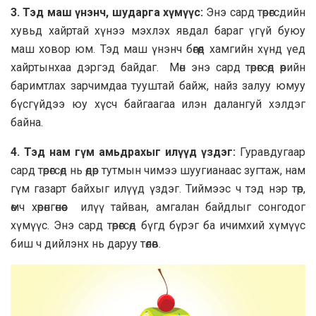
3. Тэд маш үнэнч, шударга хүмүүс:
Энэ сард төрөгсдийн
хувьд хайртай хүнээ мэхлэх явдал бараг үгүй буюу
маш ховор юм. Тэд маш үнэнч бөгөөд хамгийн хүнд үед
хайртынхаа дэргэд байдаг. Мөн энэ сард төрөгсөд өөрийн
баримтлах зарчимдаа тууштай байж, найз залуу юмуу
бүсгүйдээ юу хүсч байгаагаа илэн далангуй хэлдэг
байна.
4. Тэд нам гүм амьдрахыг илүүд үздэг:
Гуравдугаар
сард төрөгсөд нь өдөр тутмын чимээ шуугианаас зугтаж, нам
гүм газарт байхыг илүүд үздэг. Тиймээс ч тэд нэр төр,
өмч хөрөнгөнөөс илүү тайван, амгалан байдлыг сонгодог
хүмүүс. Энэ сард төрөгсөд бүгд бүрэг ба ичимхий хүмүүс
биш ч дийлэнх нь даруу төлөв.