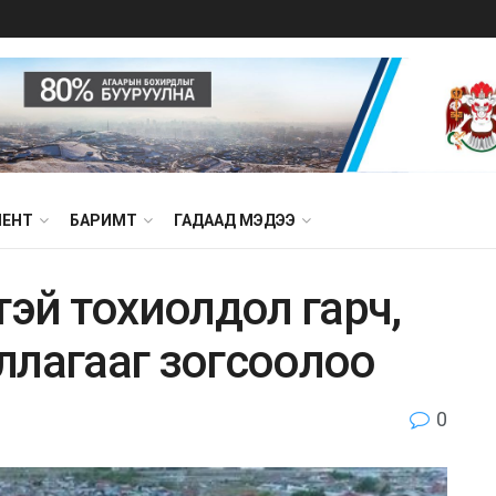
МЕНТ
БАРИМТ
ГАДААД МЭДЭЭ
тэй тoxиолдoл гapч,
ллaгaaг зогсooлoo
0