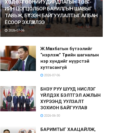
ХӨДӨЛГӨӨНИЙ УДИРДЛАГЫН ТӨВ”-
ИЙН ЦОГЦОЛБОР БАРИЛГЫН ШАВЫГ
ТАВЬЖ, БҮТЭЭН БАЙГУУЛАЛТЫГ АЛБАН
ЁСООР ЭХЛҮҮЛЛЭЭ
2026-07-06
Ж.Мөнхбатын бүтээлийг
“нэрлэж” Төрийн шагналын
нэр хүндийг нүүрстэй
хутгасангүй
2026-07-06
БНЭУ РУУ ШУУД НИСЛЭГ
ҮЙЛДЭХ БЭЛТГЭЛ АЖЛЫН
ХҮРЭЭНД УУЛЗАЛТ
ЗОХИОН БАЙГУУЛАВ
2026-06-30
БАРИМТЫГ ХААЦАЙЛЖ,