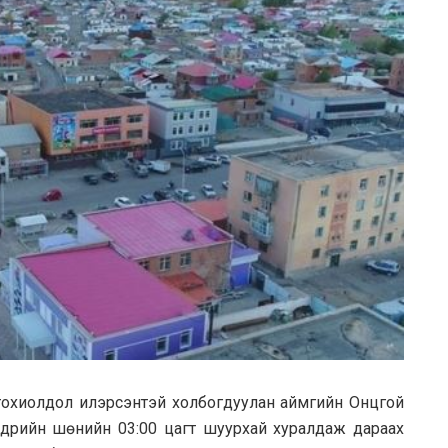
тохиолдол илэрсэнтэй холбогдуулан аймгийн Онцгой
дрийн шөнийн 03:00 цагт шуурхай хуралдаж дараах