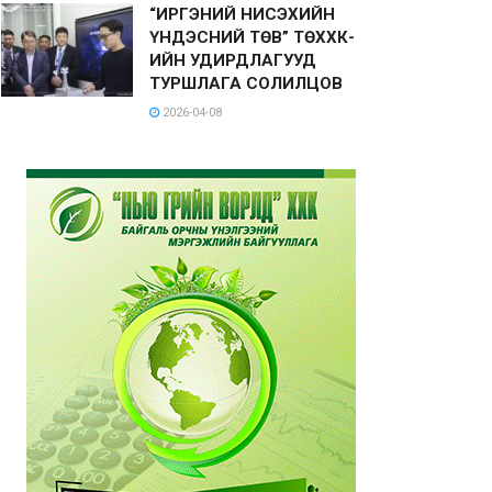
“ИРГЭНИЙ НИСЭХИЙН
ҮНДЭСНИЙ ТӨВ” ТӨХХК-
ИЙН УДИРДЛАГУУД
ТУРШЛАГА СОЛИЛЦОВ
2026-04-08