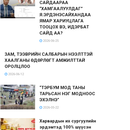
САЙДААРАА
“ХАМГААЛУУЛДАГ”
Я.ЭРДЭНЭСАЙХАНДАА
ЯМАР ХАРИУЦЛАГА
ТООЦОХ ВЭ, ИДЭРБАТ
САЙД АА?
2026-06-25
ЗАМ, ТЭЭВРИЙН САЛБАРЫН НЭЭЛТТЭЙ
ХААЛГАНЫ ӨДӨРЛӨГТ АМЖИЛТТАЙ
ОРОЛЦЛОО
2026-06-12
“ТЭРБУМ МОД ТАНЫ
ТАРЬСАН НЭГ МОДНООС
ЭХЭЛНЭ”
2026-05-22
Харвардын их сургуулийн
эрдэмтэд 100% шүүсэн