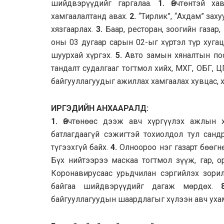
шийдвэрүүдийг гаргалаа.
1.
Өвчтөнтэй ха
хамгаалалтанд авах.
2.
“Тирлик”, “Ахдам” зах
хязгаарлах.
3.
Баар, ресторан, зоогийн газар,
оны 03 дугаар сарын 02-ыг хүртэл түр хугац
шуурхай хүргэх.
5.
Авто замын хяналтын пос
тандалт судалгааг тогтмол хийх, МХГ, ОБГ, 
байгууллагуудыг ажиллах хамгаалах хувцас, 
ИРГЭДИЙН АНХААРАЛД:
1.
Өвчтөнөөс дээж авч хүргүүлэх ажлын 
батлагдаагүй сэжигтэй тохиолдол тул санд
түгээхгүй байх.
4.
Олноороо нэг газарт бөөгн
Бүх нийтээрээ маскаа тогтмол зүүж, гар, 
Коронавирусаас урьдчилан сэргийлэх зорил
байгаа шийдвэрүүдийг дагаж мөрдөх.
8
байгууллагуудын шаардлагыг хүлээн авч ухам