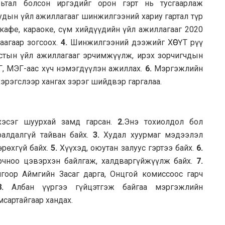
вьтал болсон иргэдийг орон гэрт нь тусгаарлаж
уудын үйл ажиллагааг шинжилгээний хариу гартал түр
 кафе, караоке, сүм хийдүүдийн үйл ажиллагааг 2020
аагаар зогсоох.
4.
Шинжилгээний дээжийг ХӨСҮТ рүү
тын үйл ажиллагааг эрчимжүүлж, ирэх зорчигчдын
ЦГ, МЭГ-аас хүч нэмэгдүүлэн ажиллах.
6.
Мэргэжлийн
хэрэгслээр хангах зэрэг шийдвэр гаргалаа.
хэсэг шуурхай замд гарсан.
2.
Энэ тохиолдол бол
ралдалгүй тайван байх.
3.
Худал хуурмаг мэдээлэл
өрөхгүй байх.
5.
Хүүхэд, оюутан залуус гэртээ байх.
6.
орчноо цэвэрхэн байлгаж, халдваргүйжүүлж байх.
7.
гоор Аймгийн Засаг дарга, Онцгой комиссоос гарч
.
Албан үүргээ гүйцэтгэж байгаа мэргэжлийн
сартайгаар хандах.