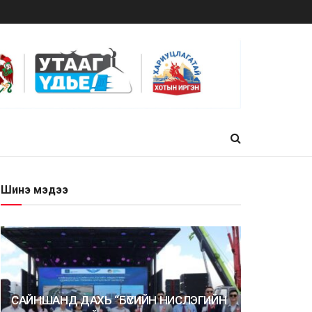
Шинэ мэдээ
САЙНШАНД ДАХЬ “БҮСИЙН НИСЛЭГИЙН