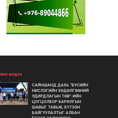
инэ мэдээ
САЙНШАНД ДАХЬ “БҮСИЙН
НИСЛЭГИЙН ХӨДӨЛГӨӨНИЙ
УДИРДЛАГЫН ТӨВ”-ИЙН
ЦОГЦОЛБОР БАРИЛГЫН
ШАВЫГ ТАВЬЖ, БҮТЭЭН
БАЙГУУЛАЛТЫГ АЛБАН