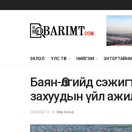
ЭХЛЭЛ
УЛС ТӨР
НИЙГЭМ
ЭНТЕРТАЙН
Бaян-Өлгийд cэжиг
зaxyyдын үйл ажи
2020/02/12
in
Эрүүл мэнд