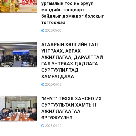
ургамлын тос нь эрүүл
мэндийн тэнцвэрт
байдлыг дэмждэг болохыг
тогтоожээ
2026-05-06
АГААРЫН ХӨЛГИЙН ГАЛ
УНТРААХ, АВРАХ
АЖИЛЛАГАА, ДАРАЛТТАЙ
ГАЛ УНТРААХ ДАДЛАГА
СУРГУУЛИЛТАД
ХАМРАГДЛАА
2026-04-18
“ИНҮТ” ТӨХХК ХАНСЕО ИХ
СУРГУУЛЬТАЙ ХАМТЫН
АЖИЛЛАГААГАА
ӨРГӨЖҮҮЛНЭ
2026-04-12