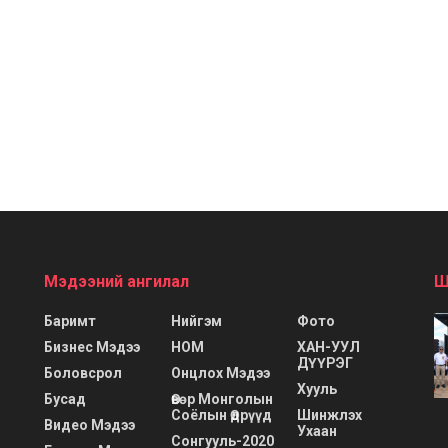
Мэдээний ангилал
Ш
Баримт
Нийгэм
Фото
Бизнес Мэдээ
НОМ
ХАН-УУЛ
ДҮҮРЭГ
Боловсрол
Онцлох Мэдээ
Хууль
Бусад
Өвөр Монголын
Соёлын Өдрүүд
Шинжлэх
Видео Мэдээ
Ухаан
Сонгууль-2020