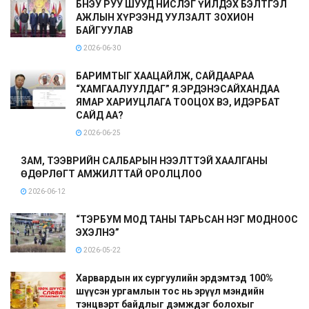
БНЭУ РУУ ШУУД НИСЛЭГ ҮЙЛДЭХ БЭЛТГЭЛ
АЖЛЫН ХҮРЭЭНД УУЛЗАЛТ ЗОХИОН
БАЙГУУЛАВ
2026-06-30
БАРИМТЫГ ХААЦАЙЛЖ, САЙДААРАА
“ХАМГААЛУУЛДАГ” Я.ЭРДЭНЭСАЙХАНДАА
ЯМАР ХАРИУЦЛАГА ТООЦОХ ВЭ, ИДЭРБАТ
САЙД АА?
2026-06-25
ЗАМ, ТЭЭВРИЙН САЛБАРЫН НЭЭЛТТЭЙ ХААЛГАНЫ
ӨДӨРЛӨГТ АМЖИЛТТАЙ ОРОЛЦЛОО
2026-06-12
“ТЭРБУМ МОД ТАНЫ ТАРЬСАН НЭГ МОДНООС
ЭХЭЛНЭ”
2026-05-22
Харвардын их сургуулийн эрдэмтэд 100%
шүүсэн ургамлын тос нь эрүүл мэндийн
тэнцвэрт байдлыг дэмждэг болохыг