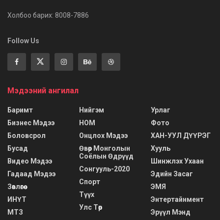
Холбоо барих: 8008-7886
Follow Us
Мэдээний ангилал
Баримт
Нийгэм
Урлаг
Бизнес Мэдээ
НОМ
Фото
Боловсрол
Онцлох Мэдээ
ХАН-УУЛ ДҮҮРЭГ
Бусад
Өвөр Монголын
Хууль
Соёлын Өдрүүд
Видео Мэдээ
Шинжлэх Ухаан
Сонгууль-2020
Гадаад Мэдээ
Эдийн Засаг
Спорт
Зөвлөгөө
ЭМЯ
Түүх
ИНҮТ
Энтертайнмент
Улс Төр
МТЗ
Эрүүл Мэнд