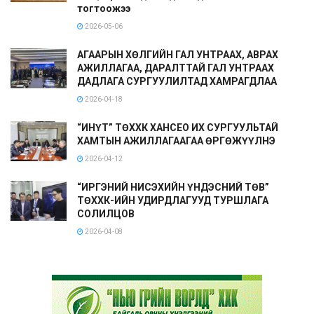
тогтоожээ
2026-05-06
АГААРЫН ХӨЛГИЙН ГАЛ УНТРААХ, АВРАХ
АЖИЛЛАГАА, ДАРАЛТТАЙ ГАЛ УНТРААХ
ДАДЛАГА СУРГУУЛИЛТАД ХАМРАГДЛАА
2026-04-18
“ИНҮТ” ТӨХХК ХАНСЕО ИХ СУРГУУЛЬТАЙ
ХАМТЫН АЖИЛЛАГААГАА ӨРГӨЖҮҮЛНЭ
2026-04-12
“ИРГЭНИЙ НИСЭХИЙН ҮНДЭСНИЙ ТӨВ”
ТӨХХК-ИЙН УДИРДЛАГУУД ТУРШЛАГА
СОЛИЛЦОВ
2026-04-08