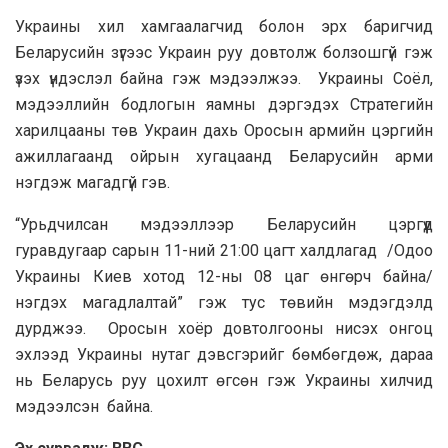
Украины хил хамгаалагчид болон эрх баригчид
Беларусийн зүгээс Украин руу довтолж болзошгүй гэж
үзэх үндэслэл байна гэж мэдээлжээ. Украины Соёл,
мэдээллийн бодлогын яамны дэргэдэх Стратегийн
харилцааны төв Украин дахь Оросын армийн цэргийн
ажиллагаанд ойрын хугацаанд Беларусийн арми
нэгдэж магадгүй гэв.
“Урьдчилсан мэдээллээр Беларусийн цэргүүд
гуравдугаар сарын 11-ний 21:00 цагт халдлагад /Одоо
Украины Киев хотод 12-ны 08 цаг өнгөрч байна/
нэгдэх магадлалтай” гэж тус төвийн мэдэгдэлд
дурджээ. Оросын хоёр довтолгооны нисэх онгоц
эхлээд Украины нутаг дэвсгэрийг бөмбөгдөж, дараа
нь Беларусь руу цохилт өгсөн гэж Украины хилчид
мэдээлсэн байна.