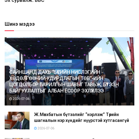
Эх сурвалж: ВВС
Шинэ мэдээ
САЙНШАНД ДАХЬ “БҮСИЙН НИСЛЭГИЙН
ХӨДӨЛГӨӨНИЙ УДИРДЛАГЫН ТӨВ”-ИЙН
ЦОГЦОЛБОР БАРИЛГЫН ШАВЫГ ТАВЬЖ, БҮТЭЭН
БАЙГУУЛАЛТЫГ АЛБАН ЁСООР ЭХЛҮҮЛЛЭЭ
2026-07-06
Ж.Мөнхбатын бүтээлийг “нэрлэж” Төрийн
шагналын нэр хүндийг нүүрстэй хутгасангүй
2026-07-06