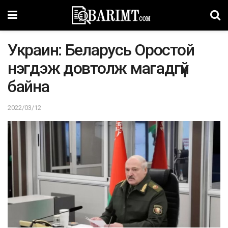
Украин: Беларусь Оростой
нэгдэж довтолж магадгүй
байна
2022/03/12