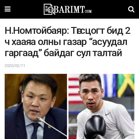
Н.Номтойбаяр: Төгсцогт бид 2
ч хааяа олны газар “асуудал
гаргаад” байдаг сул талтай
2020/02/11