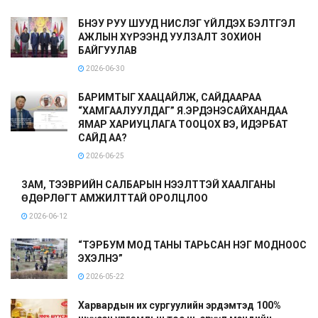
БНЭУ РУУ ШУУД НИСЛЭГ ҮЙЛДЭХ БЭЛТГЭЛ
АЖЛЫН ХҮРЭЭНД УУЛЗАЛТ ЗОХИОН
БАЙГУУЛАВ
2026-06-30
БАРИМТЫГ ХААЦАЙЛЖ, САЙДААРАА
“ХАМГААЛУУЛДАГ” Я.ЭРДЭНЭСАЙХАНДАА
ЯМАР ХАРИУЦЛАГА ТООЦОХ ВЭ, ИДЭРБАТ
САЙД АА?
2026-06-25
ЗАМ, ТЭЭВРИЙН САЛБАРЫН НЭЭЛТТЭЙ ХААЛГАНЫ
ӨДӨРЛӨГТ АМЖИЛТТАЙ ОРОЛЦЛОО
2026-06-12
“ТЭРБУМ МОД ТАНЫ ТАРЬСАН НЭГ МОДНООС
ЭХЭЛНЭ”
2026-05-22
Харвардын их сургуулийн эрдэмтэд 100%