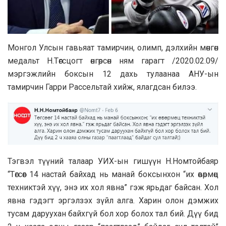
Монгол Улсын гавьяат тамирчин, олимп, дэлхийн мөнгөн
медальт Н.Төгсцогт өнгөрсөн ням гарагт /2020.02.09/
мэргэжлийн боксын 12 дахь тулаанаа АНУ-ын
тамирчин Гарри Рассельтай хийж, ялагдсан билээ.
Тэгвэл түүний талаар УИХ-ын гишүүн Н.Номтойбаяр
“Төгсөөг 14 настай байхад нь манай боксынхон “их өвөрмөц
техниктэй хүү, энэ их хол явна” гэж ярьдаг байсан. Хол
явна гэдэгт эргэлзэх зүйл алга. Харин олон дэмжих
тусам даруухан байхгүй бол хор болох тал бий. Дүү бид