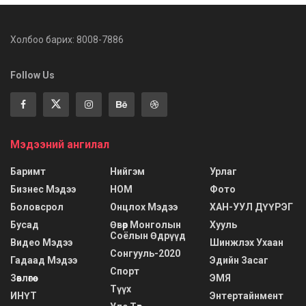
Холбоо барих: 8008-7886
Follow Us
Мэдээний ангилал
Баримт
Нийгэм
Урлаг
Бизнес Мэдээ
НОМ
Фото
Боловсрол
Онцлох Мэдээ
ХАН-УУЛ ДҮҮРЭГ
Бусад
Өвөр Монголын
Хууль
Соёлын Өдрүүд
Видео Мэдээ
Шинжлэх Ухаан
Сонгууль-2020
Гадаад Мэдээ
Эдийн Засаг
Спорт
Зөвлөгөө
ЭМЯ
Түүх
ИНҮТ
Энтертайнмент