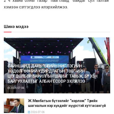
2 ч хааяа олны газар “паагтлаад” байдаг сул талтай”
хэмээн сэтгэгдлээ илэрхийлжээ.
Шинэ мэдээ
САЙНШАНД ДАХЬ “БҮСИЙН НИСЛЭГИЙН
ХӨДӨЛГӨӨНИЙ УДИРДЛАГЫН ТӨВ”-ИЙН
ЦОГЦОЛБОР БАРИЛГЫН ШАВЫГ ТАВЬЖ, БҮТЭЭН
БАЙГУУЛАЛТЫГ АЛБАН ЁСООР ЭХЛҮҮЛЛЭЭ
2026-07-06
Ж.Мөнхбатын бүтээлийг “нэрлэж” Төрийн
шагналын нэр хүндийг нүүрстэй хутгасангүй
2026-07-06