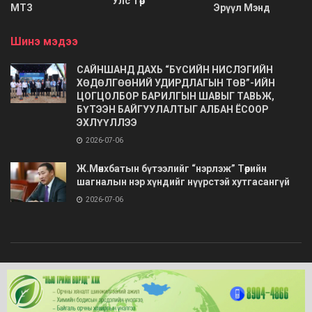
Улс Төр
МТЗ
Эрүүл Мэнд
Шинэ мэдээ
САЙНШАНД ДАХЬ “БҮСИЙН НИСЛЭГИЙН
ХӨДӨЛГӨӨНИЙ УДИРДЛАГЫН ТӨВ”-ИЙН
ЦОГЦОЛБОР БАРИЛГЫН ШАВЫГ ТАВЬЖ,
БҮТЭЭН БАЙГУУЛАЛТЫГ АЛБАН ЁСООР
ЭХЛҮҮЛЛЭЭ
2026-07-06
Ж.Мөнхбатын бүтээлийг “нэрлэж” Төрийн
шагналын нэр хүндийг нүүрстэй хутгасангүй
2026-07-06
© 2020
Barimt.com
- Зохиогчийн эрх хуулиар хамгаалагдсан. Загварыг
ONLINE MEDIA LLC
.