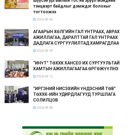
шүүсэн ургамлын тос нь эрүүл мэндийн
тэнцвэрт байдлыг дэмждэг болохыг
тогтоожээ
2026-05-06
АГААРЫН ХӨЛГИЙН ГАЛ УНТРААХ, АВРАХ
АЖИЛЛАГАА, ДАРАЛТТАЙ ГАЛ УНТРААХ
ДАДЛАГА СУРГУУЛИЛТАД ХАМРАГДЛАА
2026-04-18
“ИНҮТ” ТӨХХК ХАНСЕО ИХ СУРГУУЛЬТАЙ
ХАМТЫН АЖИЛЛАГААГАА ӨРГӨЖҮҮЛНЭ
2026-04-12
“ИРГЭНИЙ НИСЭХИЙН ҮНДЭСНИЙ ТӨВ”
ТӨХХК-ИЙН УДИРДЛАГУУД ТУРШЛАГА
СОЛИЛЦОВ
2026-04-08