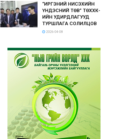
“ИРГЭНИЙ НИСЭХИЙН
ҮНДЭСНИЙ ТӨВ” ТӨХХК-
ИЙН УДИРДЛАГУУД
ТУРШЛАГА СОЛИЛЦОВ
2026-04-08