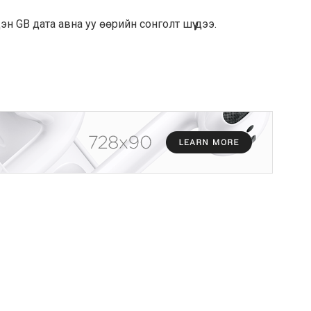
н GB дата авна уу өөрийн сонголт шүү дээ.