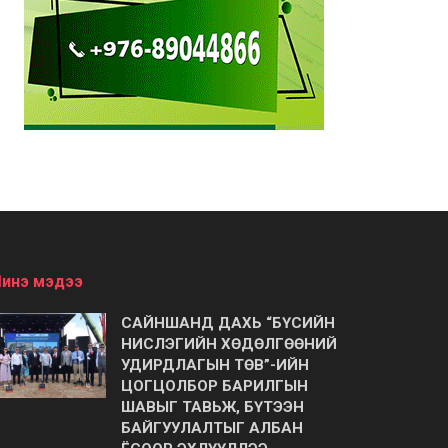
инэ мэдээ
САЙНШАНД ДАХЬ “БҮСИЙН
НИСЛЭГИЙН ХӨДӨЛГӨӨНИЙ
УДИРДЛАГЫН ТӨВ”-ИЙН
ЦОГЦОЛБОР БАРИЛГЫН
ШАВЫГ ТАВЬЖ, БҮТЭЭН
БАЙГУУЛАЛТЫГ АЛБАН