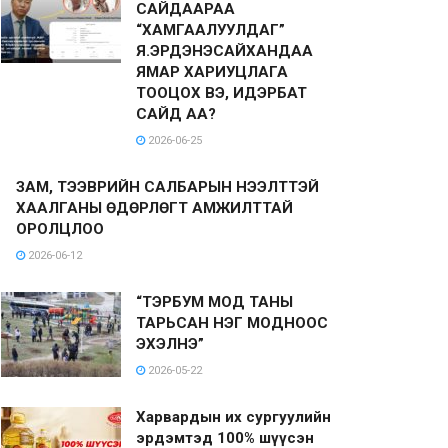
САЙДААРАА
“ХАМГААЛУУЛДАГ”
Я.ЭРДЭНЭСАЙХАНДАА
ЯМАР ХАРИУЦЛАГА
ТООЦОХ ВЭ, ИДЭРБАТ
САЙД АА?
2026-06-25
ЗАМ, ТЭЭВРИЙН САЛБАРЫН НЭЭЛТТЭЙ
ХААЛГАНЫ ӨДӨРЛӨГТ АМЖИЛТТАЙ
ОРОЛЦЛОО
2026-06-12
“ТЭРБУМ МОД ТАНЫ
ТАРЬСАН НЭГ МОДНООС
ЭХЭЛНЭ”
2026-05-22
Харвардын их сургуулийн
эрдэмтэд 100% шүүсэн