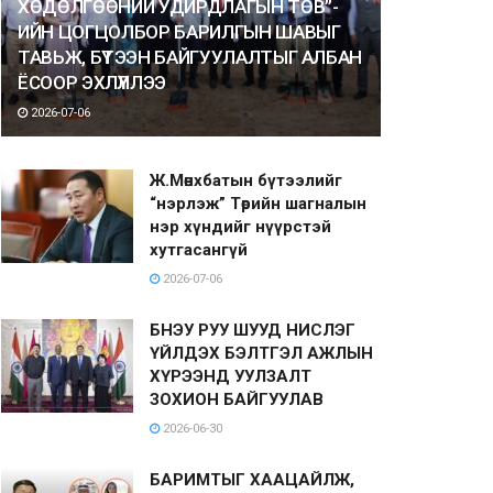
ХӨДӨЛГӨӨНИЙ УДИРДЛАГЫН ТӨВ”-
ИЙН ЦОГЦОЛБОР БАРИЛГЫН ШАВЫГ
ТАВЬЖ, БҮТЭЭН БАЙГУУЛАЛТЫГ АЛБАН
ЁСООР ЭХЛҮҮЛЛЭЭ
2026-07-06
Ж.Мөнхбатын бүтээлийг
“нэрлэж” Төрийн шагналын
нэр хүндийг нүүрстэй
хутгасангүй
2026-07-06
БНЭУ РУУ ШУУД НИСЛЭГ
ҮЙЛДЭХ БЭЛТГЭЛ АЖЛЫН
ХҮРЭЭНД УУЛЗАЛТ
ЗОХИОН БАЙГУУЛАВ
2026-06-30
БАРИМТЫГ ХААЦАЙЛЖ,