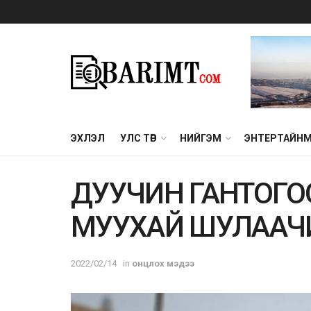
ЭХЛЭЛ
УЛС ТӨР
НИЙГЭМ
ЭНТЕРТАЙН
ДУУЧИН ГАНТОГО
МУУХАЙ ШУЛААЧ
2022/02/14
in
онцлох мэдээ