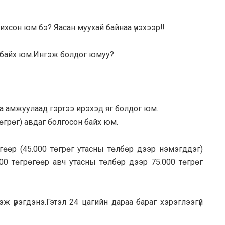
чихсон юм бэ? Яасан муухай байнаа үнэхээр‼️
н байх юм.Ингэж болдог юмуу?
аа амжуулаад гэртээ ирэхэд яг болдог юм.
өгрөг) авдаг болгосон байх юм.
гөөр (45.000 төгрөг утасны төлбөр дээр нэмэгддэг)
00 төгрөгөөр авч утасны төлбөр дээр 75.000 төгрөг
эж үрэгдэнэ.Гэтэл 24 цагийн дараа бараг хэрэглээгүй