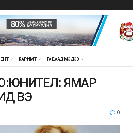
МЕНТ
БАРИМТ
ГАДААД МЭДЭЭ
О:ЮНИТЕЛ: ЯМАР
ИД ВЭ
0