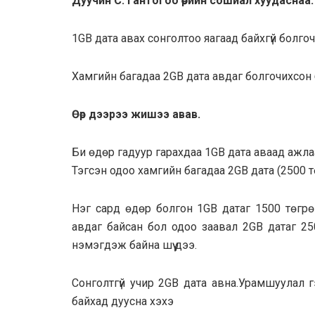
Дуучин С. Гантогоо өөрийн сошиал хуудаснаа:
1GB дата авах сонголтоо яагаад байхгүй болго
Хамгийн багадаа 2GB дата авдаг болгочихсо
Өөр дээрээ жишээ авав.
Би өдөр гадуур гарахдаа 1GB дата аваад ажл
Тэгсэн одоо хамгийн багадаа 2GB дата (2500 т
Нэг сард өдөр болгон 1GB датаг 1500 төгрө
авдаг байсан бол одоо заавал 2GB датаг 25
нэмэгдэж байна шүү дээ.
Сонголтгүй учир 2GB дата авна.Урамшуулал г
байхад дуусна хэхэ