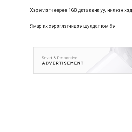
Хэрэглэгч өөрөө 1GB дата авна уу, нилээн хэдэ
Ямар их хэрэглэгчидээ шулдаг юм бэ