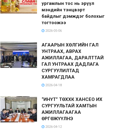
ургамлын тос нь эрүүл
мэндийн тэнцвэрт
байдлыг дэмждэг болохыг
тогтоожээ
2026-05-06
АГААРЫН ХӨЛГИЙН ГАЛ
УНТРААХ, АВРАХ
АЖИЛЛАГАА, ДАРАЛТТАЙ
ГАЛ УНТРААХ ДАДЛАГА
СУРГУУЛИЛТАД
ХАМРАГДЛАА
2026-04-18
“ИНҮТ” ТӨХХК ХАНСЕО ИХ
СУРГУУЛЬТАЙ ХАМТЫН
АЖИЛЛАГААГАА
ӨРГӨЖҮҮЛНЭ
2026-04-12