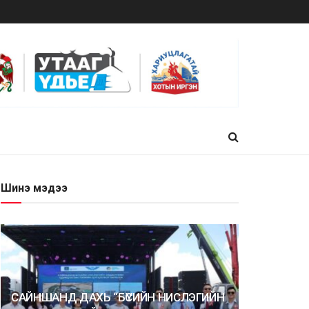
Шинэ мэдээ
САЙНШАНД ДАХЬ “БҮСИЙН НИСЛЭГИЙН