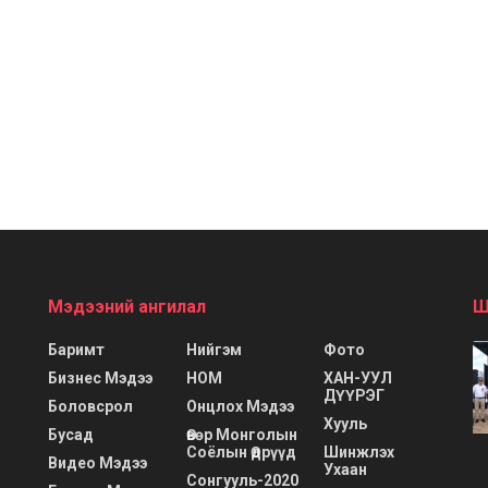
Мэдээний ангилал
Ш
Баримт
Нийгэм
Фото
Бизнес Мэдээ
НОМ
ХАН-УУЛ
ДҮҮРЭГ
Боловсрол
Онцлох Мэдээ
Хууль
Бусад
Өвөр Монголын
Соёлын Өдрүүд
Шинжлэх
Видео Мэдээ
Ухаан
Сонгууль-2020