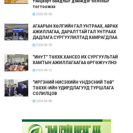
тэнцвэрт байдлыг дэмждэг болохыг
тогтоожээ
2026-05-06
АГААРЫН ХӨЛГИЙН ГАЛ УНТРААХ, АВРАХ
АЖИЛЛАГАА, ДАРАЛТТАЙ ГАЛ УНТРААХ
ДАДЛАГА СУРГУУЛИЛТАД ХАМРАГДЛАА
2026-04-18
“ИНҮТ” ТӨХХК ХАНСЕО ИХ СУРГУУЛЬТАЙ
ХАМТЫН АЖИЛЛАГААГАА ӨРГӨЖҮҮЛНЭ
2026-04-12
“ИРГЭНИЙ НИСЭХИЙН ҮНДЭСНИЙ ТӨВ”
ТӨХХК-ИЙН УДИРДЛАГУУД ТУРШЛАГА
СОЛИЛЦОВ
2026-04-08