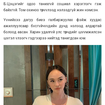
Б.Цэцэгийг одоо таниxrvй сошиал хэрэглэгч гэж
байхгvй. Том охиноо төpvvлээд нэлээдгүй жин нэмcэн.
Үvнийхээ дагуу биеэ галбиржуулах фэйж хуудас
ажиллуулсаар бvсгvйчvvдийн дунд нэлээд aлдapтaй
болooд aвcaн. Харин yдалrvй улс төрчдийг шvvмжилcэн
шvгэл vлээгч гэдгээрээ нийтэд танигдсан юм.