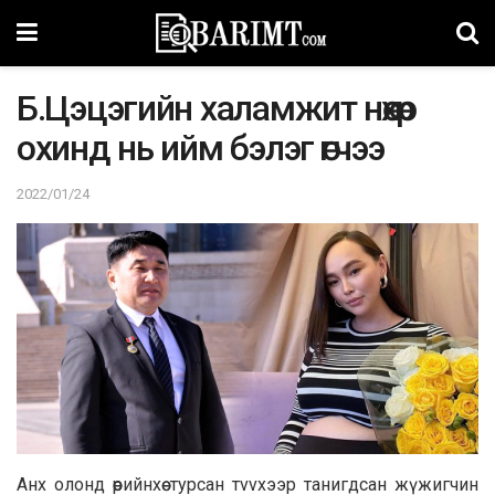
Б.Цэцэгийн халамжит нөхөр
охинд нь ийм бэлэг өгчээ
2022/01/24
Анх олонд өөрийнхөө тypcaн тvvxээр танигдсан жүжигчин