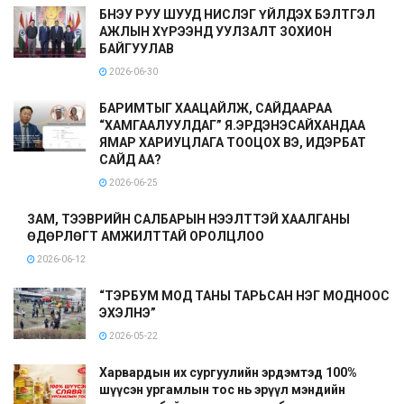
БНЭУ РУУ ШУУД НИСЛЭГ ҮЙЛДЭХ БЭЛТГЭЛ
АЖЛЫН ХҮРЭЭНД УУЛЗАЛТ ЗОХИОН
БАЙГУУЛАВ
2026-06-30
БАРИМТЫГ ХААЦАЙЛЖ, САЙДААРАА
“ХАМГААЛУУЛДАГ” Я.ЭРДЭНЭСАЙХАНДАА
ЯМАР ХАРИУЦЛАГА ТООЦОХ ВЭ, ИДЭРБАТ
САЙД АА?
2026-06-25
ЗАМ, ТЭЭВРИЙН САЛБАРЫН НЭЭЛТТЭЙ ХААЛГАНЫ
ӨДӨРЛӨГТ АМЖИЛТТАЙ ОРОЛЦЛОО
2026-06-12
“ТЭРБУМ МОД ТАНЫ ТАРЬСАН НЭГ МОДНООС
ЭХЭЛНЭ”
2026-05-22
Харвардын их сургуулийн эрдэмтэд 100%
шүүсэн ургамлын тос нь эрүүл мэндийн