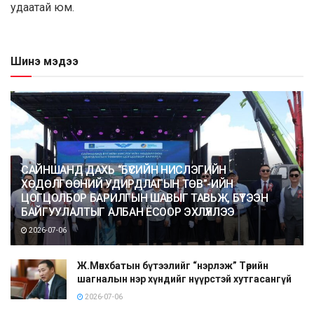
удаатай юм.
Шинэ мэдээ
САЙНШАНД ДАХЬ “БҮСИЙН НИСЛЭГИЙН
ХӨДӨЛГӨӨНИЙ УДИРДЛАГЫН ТӨВ”-ИЙН
ЦОГЦОЛБОР БАРИЛГЫН ШАВЫГ ТАВЬЖ, БҮТЭЭН
БАЙГУУЛАЛТЫГ АЛБАН ЁСООР ЭХЛҮҮЛЛЭЭ
2026-07-06
Ж.Мөнхбатын бүтээлийг “нэрлэж” Төрийн
шагналын нэр хүндийг нүүрстэй хутгасангүй
2026-07-06