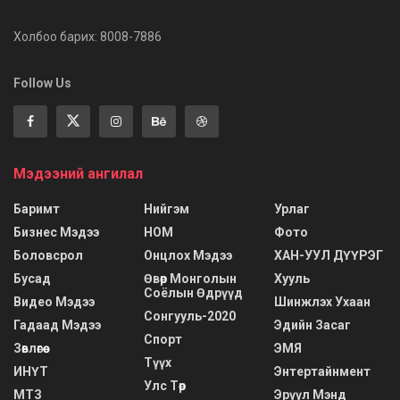
Холбоо барих: 8008-7886
Follow Us
Мэдээний ангилал
Баримт
Нийгэм
Урлаг
Бизнес Мэдээ
НОМ
Фото
Боловсрол
Онцлох Мэдээ
ХАН-УУЛ ДҮҮРЭГ
Бусад
Өвөр Монголын
Хууль
Соёлын Өдрүүд
Видео Мэдээ
Шинжлэх Ухаан
Сонгууль-2020
Гадаад Мэдээ
Эдийн Засаг
Спорт
Зөвлөгөө
ЭМЯ
Түүх
ИНҮТ
Энтертайнмент
Улс Төр
МТЗ
Эрүүл Мэнд