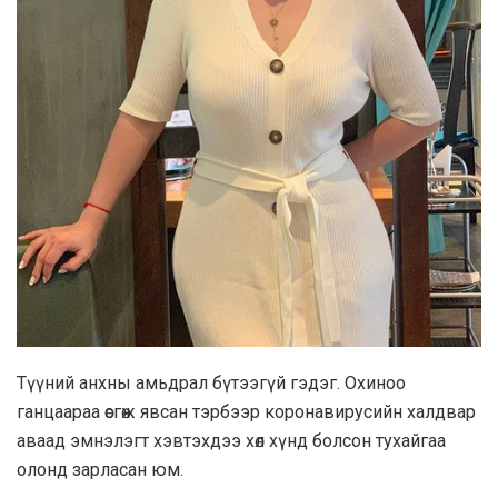
Түүний анхны амьдрал бүтээгүй гэдэг. Охиноо
ганцаараа өсгөж явсан тэрбээр коронавирусийн халдвар
аваад эмнэлэгт хэвтэхдээ хөл хүнд болсон тухайгаа
олонд зарласан юм.