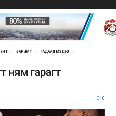
МЕНТ
БАРИМТ
ГАДААД МЭДЭЭ
гт ням гарагт
0