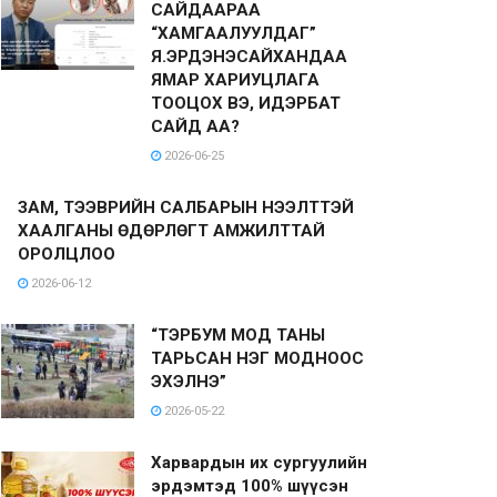
САЙДААРАА
“ХАМГААЛУУЛДАГ”
Я.ЭРДЭНЭСАЙХАНДАА
ЯМАР ХАРИУЦЛАГА
ТООЦОХ ВЭ, ИДЭРБАТ
САЙД АА?
2026-06-25
ЗАМ, ТЭЭВРИЙН САЛБАРЫН НЭЭЛТТЭЙ
ХААЛГАНЫ ӨДӨРЛӨГТ АМЖИЛТТАЙ
ОРОЛЦЛОО
2026-06-12
“ТЭРБУМ МОД ТАНЫ
ТАРЬСАН НЭГ МОДНООС
ЭХЭЛНЭ”
2026-05-22
Харвардын их сургуулийн
эрдэмтэд 100% шүүсэн