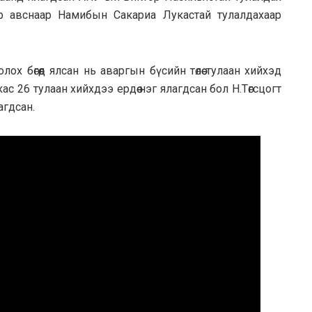
ар авснаар Намибын Сакариа Лукастай тулалдахаар
ох бөгөөд ялсан нь аваргын бүсийн төлөө тулаан хийхэд
с 26 тулаан хийхдээ ердөө нэг ялагдсан бол Н.Төгсцогт
агдсан.