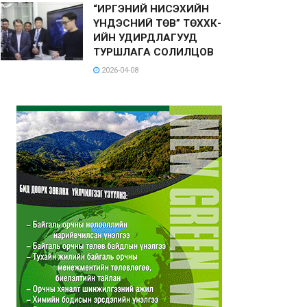
“ИРГЭНИЙ НИСЭХИЙН
ҮНДЭСНИЙ ТӨВ” ТӨХХК-
ИЙН УДИРДЛАГУУД
ТУРШЛАГА СОЛИЛЦОВ
2026-04-08