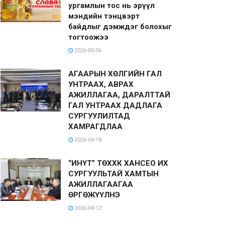
ургамлын тос нь эрүүл
мэндийн тэнцвэрт
байдлыг дэмждэг болохыг
тогтоожээ
2026-05-06
АГААРЫН ХӨЛГИЙН ГАЛ
УНТРААХ, АВРАХ
АЖИЛЛАГАА, ДАРАЛТТАЙ
ГАЛ УНТРААХ ДАДЛАГА
СУРГУУЛИЛТАД
ХАМРАГДЛАА
2026-04-18
“ИНҮТ” ТӨХХК ХАНСЕО ИХ
СУРГУУЛЬТАЙ ХАМТЫН
АЖИЛЛАГААГАА
ӨРГӨЖҮҮЛНЭ
2026-04-12