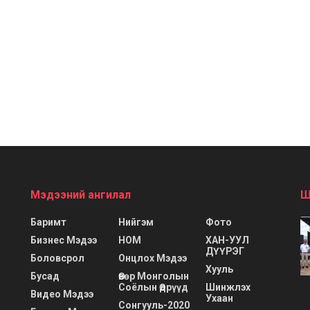
Мэдээний ангилал
Ш
Баримт
Нийгэм
Фото
Бизнес Мэдээ
НОМ
ХАН-УУЛ
ДҮҮРЭГ
Боловсрол
Онцлох Мэдээ
Хууль
Бусад
Өвөр Монголын
Соёлын Өдрүүд
Шинжлэх
Видео Мэдээ
Ухаан
Сонгууль-2020