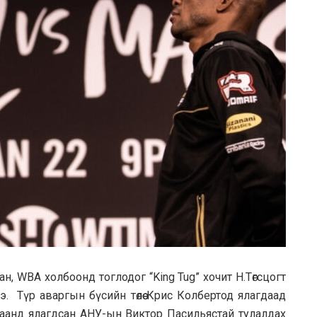
, WBA холбоонд тоглодог “King Tug” хочит Н.Төгсцогт
. Түр аваргын бүсийн төлөө Крис Колбертод ялагдаад
тулаанд ялагдсан АНУ-ын Виктор Пасильястай тулалдах