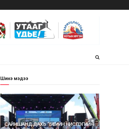
Шинэ мэдээ
САЙНШАНД ДАХЬ “БҮСИЙН НИСЛЭГИЙН