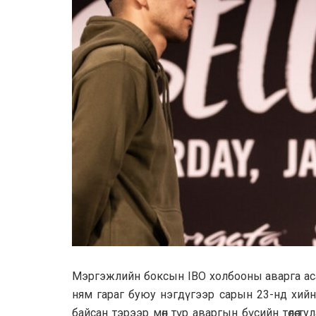
Мэргэжлийн боксын IBO холбооны аварга асан
ням гараг буюу нэгдүгээр сарын 23-нд хийнэ
байсан тэрээр мөн түр аваргын бүсийн төлөө 