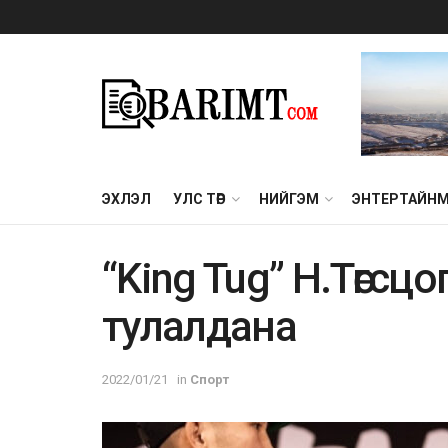
ЭХЛЭЛ
УЛС ТӨР
НИЙГЭМ
ЭНТЕРТАЙН
“King Tug” Н.Төгсцо
тулалдана
2022/01/21
in
Спорт