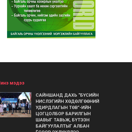
инэ мэдээ
САЙНШАНД ДАХЬ “БҮСИЙН
НИСЛЭГИЙН ХӨДӨЛГӨӨНИЙ
УДИРДЛАГЫН ТӨВ”-ИЙН
ЦОГЦОЛБОР БАРИЛГЫН
ШАВЫГ ТАВЬЖ, БҮТЭЭН
БАЙГУУЛАЛТЫГ АЛБАН