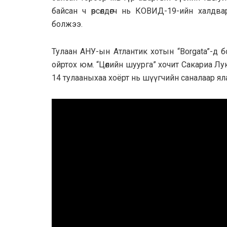
байсан ч өрсөлдөгч нь КОВИД-19-ийн халдв
болжээ.
Тулаан АНУ-ын Атлантик хотын “Borgata”-д бол
ойртох юм. “Цөлийн шуурга” хочит Сакариа Лука
14 тулааныхаа хоёрт нь шүүгчийн саналаар ял