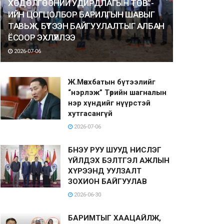
ХӨДӨЛГӨӨНИЙ УДИРДЛАГЫН ТӨВ”-
ИЙН ЦОГЦОЛБОР БАРИЛГЫН ШАВЫГ
ТАВЬЖ, БҮТЭЭН БАЙГУУЛАЛТЫГ АЛБАН
ЁСООР ЭХЛҮҮЛЛЭЭ
2026-07-06
Ж.Мөнхбатын бүтээлийг
“нэрлэж” Төрийн шагналын
нэр хүндийг нүүрстэй
хутгасангүй
2026-07-06
БНЭУ РУУ ШУУД НИСЛЭГ
ҮЙЛДЭХ БЭЛТГЭЛ АЖЛЫН
ХҮРЭЭНД УУЛЗАЛТ
ЗОХИОН БАЙГУУЛАВ
2026-06-30
БАРИМТЫГ ХААЦАЙЛЖ,