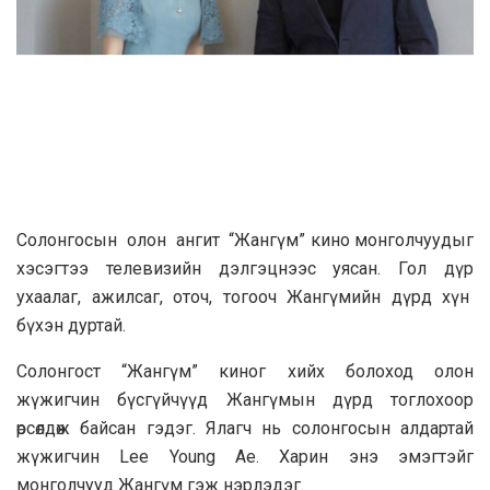
Cолонгосын олон ангит “Жангүм” кино монголчуудыг
хэсэгтээ телевизийн дэлгэцнээс уясан. Гол дүр
ухаалаг, ажилсаг, оточ, тогооч Жангүмийн дүрд хүн
бүхэн дуртай.
Солонгост “Жангүм” киног хийх болоход олон
жүжигчин бүсгүйчүүд Жангүмын дүрд тоглохоор
өрсөлдөж байсан гэдэг. Ялагч нь солонгосын алдартай
жүжигчин Lee Young Ae. Харин энэ эмэгтэйг
монголчууд Жангүм гэж нэрлэдэг.