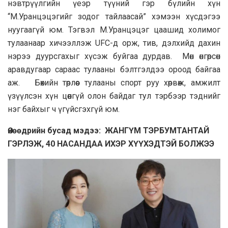
нэвтрүүлгийн үеэр түүний гэр бүлийн хүн
“М.Уранцэцэгийг зодог тайлаасай” хэмээн хүсдэгээ
нуугаагүй юм. Тэгвэл М.Уранцэцэг цаашид холимог
тулаанаар хичээллэж UFC-д орж, тив, дэлхийд дахин
нэрээ дуурсгахыг хүсэж буйгаа дурдав. Мөн өнгөрсөн
аравдугаар сараас тулааны бэлтгэлдээ ороод байгаа
аж. Бөхийн төрлөөс тулааны спорт руу хөрвөж, амжилт
үзүүлсэн хүн цөөнгүй олон байдаг тул тэрбээр тэднийг
нэг байхыг ч үгүйсгэхгүй юм.
Өнөөдрийн бусад мэдээ: ЖАНГҮМ ТЭРБУМТАНТАЙ
ГЭРЛЭЖ, 40 НАСАНДАА ИХЭР ХҮҮХЭДТЭЙ БОЛЖЭЭ