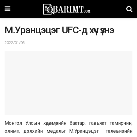
М.Уранцэцэг UFC-д хүч үзнэ
2022/01/03
Монгол Улсын хөдөлмөрийн баатар, гавьяат тамирчин,
олимп, дэлхийн медальт М.Уранцэцэг телевизийн