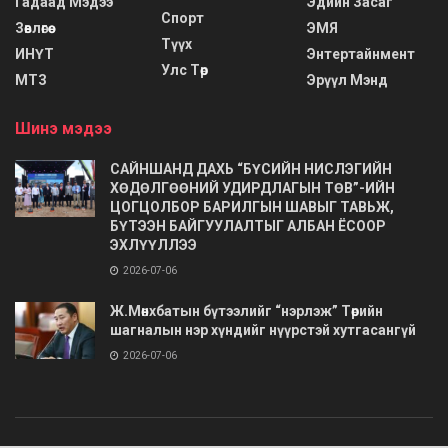
Гадаад Мэдээ
Эдийн Засаг
Спорт
Зөвлөгөө
ЭМЯ
Түүх
ИНҮТ
Энтертайнмент
Улс Төр
МТЗ
Эрүүл Мэнд
Шинэ мэдээ
САЙНШАНД ДАХЬ “БҮСИЙН НИСЛЭГИЙН
ХӨДӨЛГӨӨНИЙ УДИРДЛАГЫН ТӨВ”-ИЙН
ЦОГЦОЛБОР БАРИЛГЫН ШАВЫГ ТАВЬЖ,
БҮТЭЭН БАЙГУУЛАЛТЫГ АЛБАН ЁСООР
ЭХЛҮҮЛЛЭЭ
2026-07-06
Ж.Мөнхбатын бүтээлийг “нэрлэж” Төрийн
шагналын нэр хүндийг нүүрстэй хутгасангүй
2026-07-06