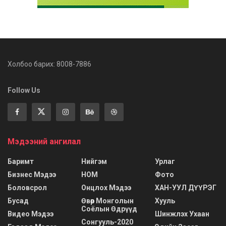
Холбоо барих: 8008-7886
Follow Us
Мэдээний ангилал
Баримт
Нийгэм
Урлаг
Бизнес Мэдээ
НОМ
Фото
Боловсрол
Онцлох Мэдээ
ХАН-УУЛ ДҮҮРЭГ
Бусад
Өвөр Монголын
Хууль
Соёлын Өдрүүд
Видео Мэдээ
Шинжлэх Ухаан
Сонгууль-2020