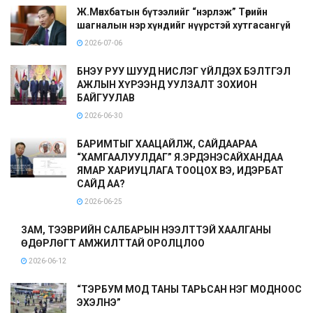
Ж.Мөнхбатын бүтээлийг “нэрлэж” Төрийн
шагналын нэр хүндийг нүүрстэй хутгасангүй
2026-07-06
БНЭУ РУУ ШУУД НИСЛЭГ ҮЙЛДЭХ БЭЛТГЭЛ
АЖЛЫН ХҮРЭЭНД УУЛЗАЛТ ЗОХИОН
БАЙГУУЛАВ
2026-06-30
БАРИМТЫГ ХААЦАЙЛЖ, САЙДААРАА
“ХАМГААЛУУЛДАГ” Я.ЭРДЭНЭСАЙХАНДАА
ЯМАР ХАРИУЦЛАГА ТООЦОХ ВЭ, ИДЭРБАТ
САЙД АА?
2026-06-25
ЗАМ, ТЭЭВРИЙН САЛБАРЫН НЭЭЛТТЭЙ ХААЛГАНЫ
ӨДӨРЛӨГТ АМЖИЛТТАЙ ОРОЛЦЛОО
2026-06-12
“ТЭРБУМ МОД ТАНЫ ТАРЬСАН НЭГ МОДНООС
ЭХЭЛНЭ”