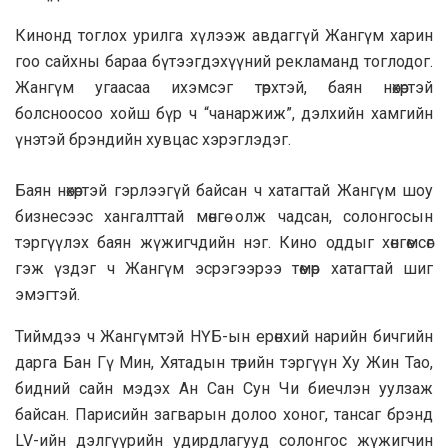
Кинонд тоглох урилга хүлээж авдаггүй Жангүм харин
гоо сайхны бараа бүтээгдэхүүний рекламанд тоглодог.
Жангүм угаасаа ихэмсэг төрхтэй, баян нөхөртэй
болсноосоо хойш бүр ч “чанаржиж”, дэлхийн хамгийн
үнэтэй брэндийн хувцас хэрэглэдэг.
Баян нөхөртэй гэрлээгүй байсан ч хатагтай Жангүм шоу
бизнесээс хангалттай мөнгө олж чадсан, солонгосын
тэргүүлэх баян жүжигчдийн нэг. Кино оддыг хөнгөмсөг
гэж үздэг ч Жангүм эсрэгээрээ төмөр хатагтай шиг
эмэгтэй.
Тиймдээ ч Жангүмтэй НҮБ-ын ерөнхий нарийн бичгийн
дарга Бан Гү Мин, Хятадын төрийн тэргүүн Ху Жин Тао,
бидний сайн мэдэх Ан Сан Сун Чи биечлэн уулзаж
байсан. Парисийн загварын долоо хоног, тансаг брэнд
LV-ийн дэлгүүрийн удирдлагууд солонгос жүжигчин