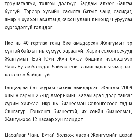
төрөө унагалгүй, толгой дээгүүр бардам алхаж байгаа
бүсгүй. Тэрээр хувийн сахилга батыг чанд сахидаг,
ямар ч хүлээн авалтанд очсон улаан винонд ч уруулаа
хүргэдэггүй гэлцдэг.
Нас нь 40 гартлаа ганц бие амьдарсан Жангүмыг эр
хүнтэй байхыг нь хүмүүс хараагүй. Харин солонгосчууд
Жангүмыг Бэй Юун Жун буюу бидний нэрлэдгээр
Чань Вутай болздог байсан гэж таамагладаг ч ямар нэг
нотолгоо байдаггүй.
Ганцаараа бат журам сахиж амьдарсан Жангүм 2009
оны 8 сарын 25-нд Америкийн Хавай арал дээр тансаг
хурим хийжээ. Нөхөр нь бизнесмэн Солонгосоос гадна
Сингапур, Гонконгт бизнестэй, их хөлийн бизнесмэн,
Жангүмээс 12 насаар хүн гэлцдэг.
Царайлаг Чань Вутай болзож явсан Жангүмийг царай