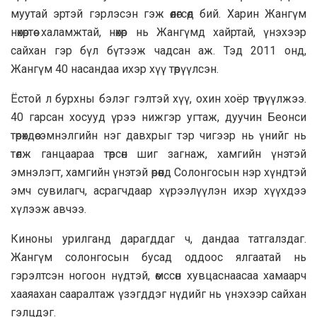
муутай эртэй гэрлэсэн гэж өөлөгсөд бий. Харин Жангүм
нөхөртөө халамжтай, нөхөр нь Жангүмд хайртай, үнэхээр
сайхан гэр бүл бүтээж чадсан аж. Тэд 2011 онд,
Жангүм 40 насандаа ихэр хүү төрүүлсэн.
Ёстой л бурхны бэлэг гэлтэй хүү, охин хоёр төрүүлжээ.
40 гарсан хосууд үрээ нижгэр угтаж, дуучин Беонси
төрөхдөө эмнэлгийн нэг давхрыг тэр чигээр нь үнийг нь
төлж ганцаараа төрсөн шиг загнаж, хамгийн үнэтэй
эмнэлэгт, хамгийн үнэтэй өрөөнд Солонгосын нэр хүндтэй
эмч сувилагч, асрагчдаар хүрээлүүлэн ихэр хүүхдээ
хүлээж авчээ.
Киноны урилганд дарагддаг ч, дандаа татгалздаг.
Жангүм солонгосын бусад оддоос ялгаатай нь
гэрэлтсэн ногоон нүдтэй, өмссөн хувцаснаасаа хамаарч
хааяахан сааралтаж үзэгддэг нүдийг нь үнэхээр сайхан
гэлцдэг.