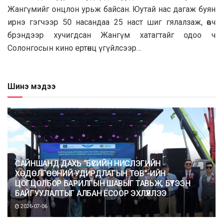
Жангүмийг онцлон урьж байсан. Юутай нас дагаж буян
ирнэ гэгчээр 50 насандаа 25 наст шиг гялалзаж, өвч
брэндээр хучигдсан Жангүм хатагтайг одоо ч
Солонгосын кино ертөнц үгүйлсээр…
Шинэ мэдээ
САЙНШАНД ДАХЬ “БҮСИЙН НИСЛЭГИЙН
ХӨДӨЛГӨӨНИЙ УДИРДЛАГЫН ТӨВ”-ИЙН
ЦОГЦОЛБОР БАРИЛГЫН ШАВЫГ ТАВЬЖ, БҮТЭЭН
БАЙГУУЛАЛТЫГ АЛБАН ЁСООР ЭХЛҮҮЛЛЭЭ
2026-07-06