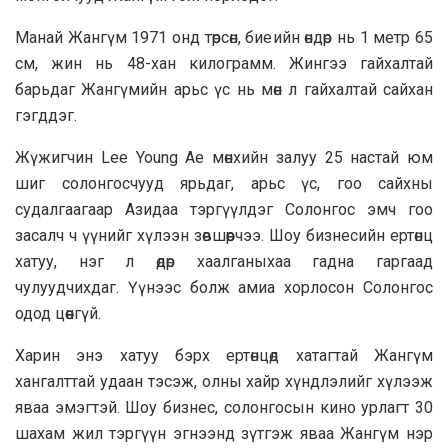
Манай Жангүм 1971 онд төрсөн, биеийн өндөр нь 1 метр 65
см, жин нь 48-хан килограмм. Жингээ гайхалтай
барьдаг Жангүмийн арьс үс нь мөн л гайхалтай сайхан
гэгддэг.
Жүжигчин Lee Young Ae мөнхийн залуу 25 настай юм
шиг солонгосчууд ярьдаг, арьс үс, гоо сайхны
судалгаагаар Азидаа тэргүүлдэг Солонгос эмч гоо
засалч ч үүнийг хүлээн зөвшөөрчээ. Шоу бизнесийн ертөнц
хатуу, нэг л өдөр хаалганыхаа гадна гаргаад
чулуудчихдаг. Үүнээс болж амиа хорлосон Солонгос
одод цөөнгүй.
Харин энэ хатуу бэрх ертөнцөд хатагтай Жангүм
хангалттай удаан тэсэж, олны хайр хүндлэлийг хүлээж
яваа эмэгтэй. Шоу бизнес, солонгосын кино урлагт 30
шахам жил тэргүүн эгнээнд зүтгэж яваа Жангүм нэр