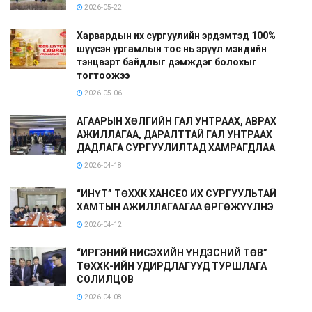
2026-05-22
Харвардын их сургуулийн эрдэмтэд 100%
шүүсэн ургамлын тос нь эрүүл мэндийн
тэнцвэрт байдлыг дэмждэг болохыг
тогтоожээ
2026-05-06
АГААРЫН ХӨЛГИЙН ГАЛ УНТРААХ, АВРАХ
АЖИЛЛАГАА, ДАРАЛТТАЙ ГАЛ УНТРААХ
ДАДЛАГА СУРГУУЛИЛТАД ХАМРАГДЛАА
2026-04-18
“ИНҮТ” ТӨХХК ХАНСЕО ИХ СУРГУУЛЬТАЙ
ХАМТЫН АЖИЛЛАГААГАА ӨРГӨЖҮҮЛНЭ
2026-04-12
“ИРГЭНИЙ НИСЭХИЙН ҮНДЭСНИЙ ТӨВ”
ТӨХХК-ИЙН УДИРДЛАГУУД ТУРШЛАГА
СОЛИЛЦОВ
2026-04-08