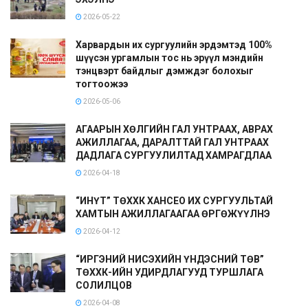
2026-05-22
Харвардын их сургуулийн эрдэмтэд 100%
шүүсэн ургамлын тос нь эрүүл мэндийн
тэнцвэрт байдлыг дэмждэг болохыг
тогтоожээ
2026-05-06
АГААРЫН ХӨЛГИЙН ГАЛ УНТРААХ, АВРАХ
АЖИЛЛАГАА, ДАРАЛТТАЙ ГАЛ УНТРААХ
ДАДЛАГА СУРГУУЛИЛТАД ХАМРАГДЛАА
2026-04-18
“ИНҮТ” ТӨХХК ХАНСЕО ИХ СУРГУУЛЬТАЙ
ХАМТЫН АЖИЛЛАГААГАА ӨРГӨЖҮҮЛНЭ
2026-04-12
“ИРГЭНИЙ НИСЭХИЙН ҮНДЭСНИЙ ТӨВ”
ТӨХХК-ИЙН УДИРДЛАГУУД ТУРШЛАГА
СОЛИЛЦОВ
2026-04-08