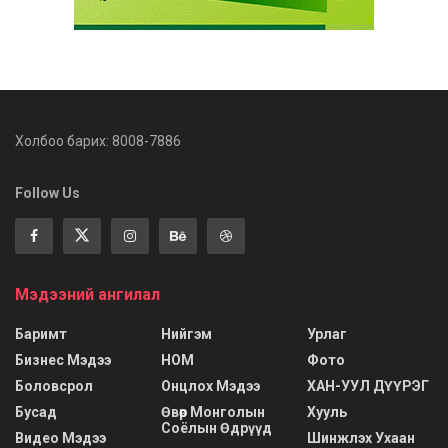
Холбоо барих: 8008-7886
Follow Us
Мэдээний ангилал
Баримт
Нийгэм
Урлаг
Бизнес Мэдээ
НОМ
Фото
Боловсрол
Онцлох Мэдээ
ХАН-УУЛ ДҮҮРЭГ
Бусад
Өвөр Монголын
Хууль
Соёлын Өдрүүд
Видео Мэдээ
Шинжлэх Ухаан