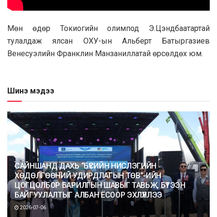
Мөн өдөр Токиогийн олимпод Э.Цэндбаатартай
тулалдаж ялсан ОХУ-ын Альберт Батыргазиев
Венесуэлийн Франклин Манзаниллатай өрсөлдөх юм.
Шинэ мэдээ
САЙНШАНД ДАХЬ “БҮСИЙН НИСЛЭГИЙН
ХӨДӨЛГӨӨНИЙ УДИРДЛАГЫН ТӨВ”-ИЙН
ЦОГЦОЛБОР БАРИЛГЫН ШАВЫГ ТАВЬЖ, БҮТЭЭН
БАЙГУУЛАЛТЫГ АЛБАН ЁСООР ЭХЛҮҮЛЛЭЭ
2026-07-06