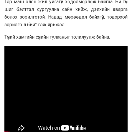
Тэр маш олон жил уйгагүй хөдөлмөрлөж байгаа. Би түүн
шиг бэлтгэл сургуулиа сайн хийж, дэлхийн аварга
болох зорилготой. Надад мөрөөдөл байхгүй, тодорхой
зорилго л бий” гэж ярьжээ.
Түүний хамгийн сүүлийн тулааныг толилуулж байна.