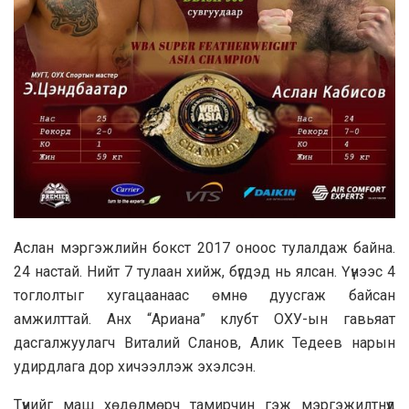
Аслан мэргэжлийн бокст 2017 оноос тулалдаж байна.
24 настай. Нийт 7 тулаан хийж, бүгдэд нь ялсан. Үүнээс 4
тоглолтыг хугацаанаас өмнө дуусгаж байсан
амжилттай. Анх “Ариана” клубт ОХУ-ын гавьяат
дасгалжуулагч Виталий Сланов, Алик Тедеев нарын
удирдлага дор хичээллэж эхэлсэн.
Түүнийг маш хөдөлмөрч тамирчин гэж мэргэжилтнүүд