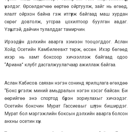
үнэлдэг. Өрсөлдөгчөө өөртөө ойртуулж, зайг нь өгөөд,
ялалт ойрхон байна гэж итгүүлж байгаад маш хурдан
сөрөг довтолж, угсраа цохилтоор буулган авдаг.
Үзүүштэй, дайчин тулалддаг тамирчин.
Ирээдүйн дэлхийн аварга хэмээн тооцогддог. Аслан
Хойд Осетийн Камбилеевкт төрж, өссөн. Ихэр бөгөөд
ихэр нь хамт боксоор хичээллэж байгаад одоо
“Ариана” клубт дасгалжуулагчаар ажиллаж байгаа.
Аслан Кабисов саяхан нэгэн сонинд ярилцлага өгөхдөө
“Бокс үргэлж миний амьдралын нэгэн хэсэг байсан. Би
өөрийгөө энэ спортод бүрэн зориулахыг хичээдэг.
Осетийн боксчин Мурат Гассиевыг шүтэн биширдэг.
Мурат бол мэргэжлийн боксын дэлхийн аварга болсон
анхны осетин хүн.