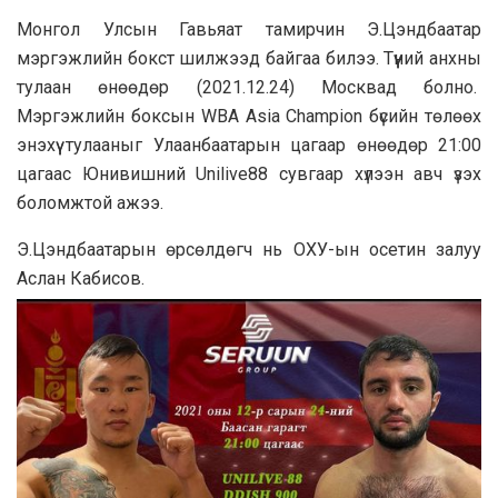
Монгол Улсын Гавьяат тамирчин Э.Цэндбаатар
мэргэжлийн бокст шилжээд байгаа билээ. Түүний анхны
тулаан өнөөдөр (2021.12.24) Москвад болно.
Мэргэжлийн боксын WBA Asia Champion бүсийн төлөөх
энэхүү тулааныг Улаанбаатарын цагаар өнөөдөр 21:00
цагаас Юнивишний Unilive88 сувгаар хүлээн авч үзэх
боломжтой ажээ.
Э.Цэндбаатарын өрсөлдөгч нь ОХУ-ын осетин залуу
Аслан Кабисов.