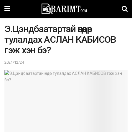
Э.Цэндбаатартай өнөөдөр
тулалдах АСЛАН КАБИСОВ
гэж хэн бэ?
2021/12/24