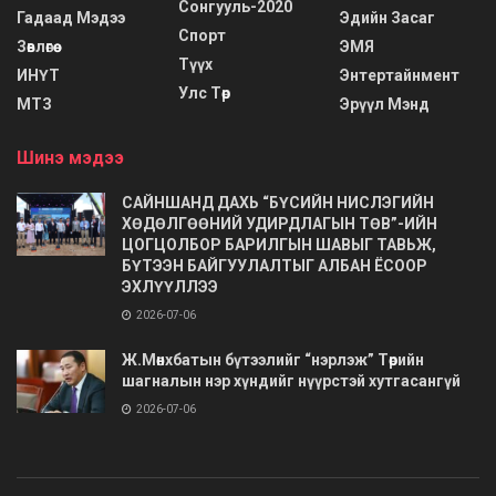
Сонгууль-2020
Гадаад Мэдээ
Эдийн Засаг
Спорт
Зөвлөгөө
ЭМЯ
Түүх
ИНҮТ
Энтертайнмент
Улс Төр
МТЗ
Эрүүл Мэнд
Шинэ мэдээ
САЙНШАНД ДАХЬ “БҮСИЙН НИСЛЭГИЙН
ХӨДӨЛГӨӨНИЙ УДИРДЛАГЫН ТӨВ”-ИЙН
ЦОГЦОЛБОР БАРИЛГЫН ШАВЫГ ТАВЬЖ,
БҮТЭЭН БАЙГУУЛАЛТЫГ АЛБАН ЁСООР
ЭХЛҮҮЛЛЭЭ
2026-07-06
Ж.Мөнхбатын бүтээлийг “нэрлэж” Төрийн
шагналын нэр хүндийг нүүрстэй хутгасангүй
2026-07-06