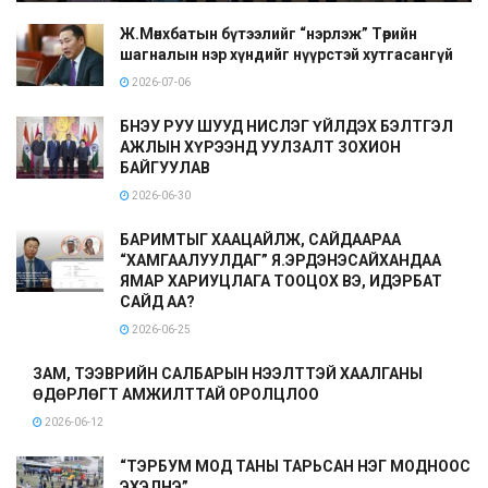
Ж.Мөнхбатын бүтээлийг “нэрлэж” Төрийн
шагналын нэр хүндийг нүүрстэй хутгасангүй
2026-07-06
БНЭУ РУУ ШУУД НИСЛЭГ ҮЙЛДЭХ БЭЛТГЭЛ
АЖЛЫН ХҮРЭЭНД УУЛЗАЛТ ЗОХИОН
БАЙГУУЛАВ
2026-06-30
БАРИМТЫГ ХААЦАЙЛЖ, САЙДААРАА
“ХАМГААЛУУЛДАГ” Я.ЭРДЭНЭСАЙХАНДАА
ЯМАР ХАРИУЦЛАГА ТООЦОХ ВЭ, ИДЭРБАТ
САЙД АА?
2026-06-25
ЗАМ, ТЭЭВРИЙН САЛБАРЫН НЭЭЛТТЭЙ ХААЛГАНЫ
ӨДӨРЛӨГТ АМЖИЛТТАЙ ОРОЛЦЛОО
2026-06-12
“ТЭРБУМ МОД ТАНЫ ТАРЬСАН НЭГ МОДНООС
ЭХЭЛНЭ”