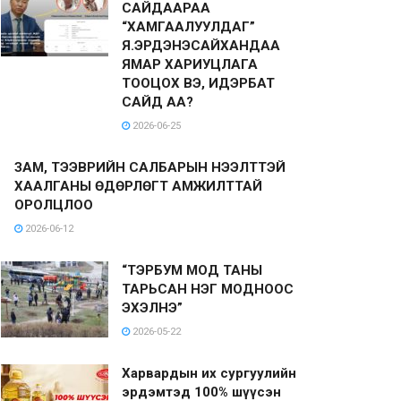
САЙДААРАА
“ХАМГААЛУУЛДАГ”
Я.ЭРДЭНЭСАЙХАНДАА
ЯМАР ХАРИУЦЛАГА
ТООЦОХ ВЭ, ИДЭРБАТ
САЙД АА?
2026-06-25
ЗАМ, ТЭЭВРИЙН САЛБАРЫН НЭЭЛТТЭЙ
ХААЛГАНЫ ӨДӨРЛӨГТ АМЖИЛТТАЙ
ОРОЛЦЛОО
2026-06-12
“ТЭРБУМ МОД ТАНЫ
ТАРЬСАН НЭГ МОДНООС
ЭХЭЛНЭ”
2026-05-22
Харвардын их сургуулийн
эрдэмтэд 100% шүүсэн