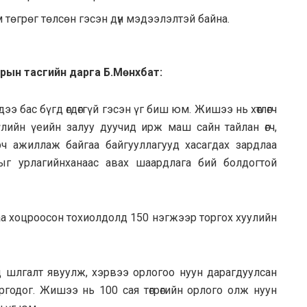
 төгрөг төлсөн гэсэн дүн мэдээлэлтэй байна.
арын тасгийн дарга Б.Мөнхбат:
эхдээ бас бүгд өгдөггүй гэсэн үг биш юм. Жишээ нь хөтлөгч
үүлийн үеийн залуу дуучид ирж маш сайн тайлан өгч,
ч ажиллаж байгаа байгууллагууд хасагдах зардлаа
ыг урлагийнханаас авах шаардлага бий болдогтой
аа хоцроосон тохиолдолд 150 нэгжээр торгох хуулийн
д шлгалт явуулж, хэрвээ орлогоо нуун дарагдуулсан
годог. Жишээ нь 100 сая төгрөгийн орлого олж нуун