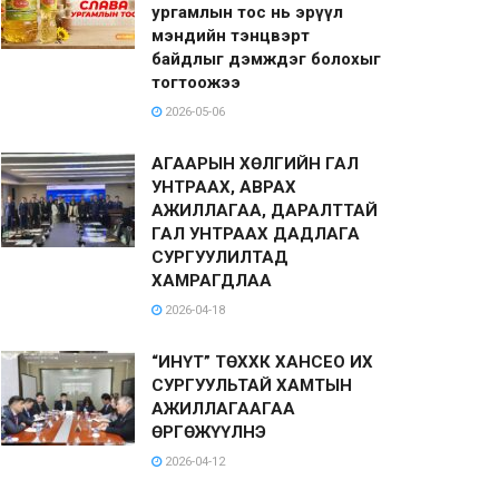
ургамлын тос нь эрүүл
мэндийн тэнцвэрт
байдлыг дэмждэг болохыг
тогтоожээ
2026-05-06
АГААРЫН ХӨЛГИЙН ГАЛ
УНТРААХ, АВРАХ
АЖИЛЛАГАА, ДАРАЛТТАЙ
ГАЛ УНТРААХ ДАДЛАГА
СУРГУУЛИЛТАД
ХАМРАГДЛАА
2026-04-18
“ИНҮТ” ТӨХХК ХАНСЕО ИХ
СУРГУУЛЬТАЙ ХАМТЫН
АЖИЛЛАГААГАА
ӨРГӨЖҮҮЛНЭ
2026-04-12