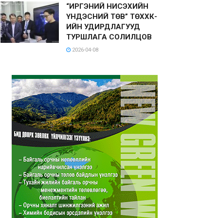
“ИРГЭНИЙ НИСЭХИЙН
ҮНДЭСНИЙ ТӨВ” ТӨХХК-
ИЙН УДИРДЛАГУУД
ТУРШЛАГА СОЛИЛЦОВ
2026-04-08