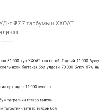
ХУД-т ₮7,7 тэрбумын ХХОАТ
өвлөрчээ
нээс 81,000 хүн ХХОАТ төлөх ёстой. Тэдний 11,000 буюу
 соёлынхон багтана) бол үлдсэн 70,000 буюу 87% нь
ажил эрхэлдэг 11,000 хүнээс
рбум төгрөгийн татвар төлсөн
ум төгрөгийн татвар төлсөн бол