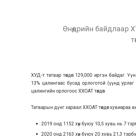
Өнөөдрийн байдлаар 
т
ХУД-т татвар төлдөг 129,000 иргэн байдаг. Үү
13% цалингаас бусад орлоготой (үүнд урлаг
цалингийн орлогоос ХХОАТ төлдөг.
Татварын дүнг харвал ХХОАТ төлдөг хувиараа 
2019 онд 1152 хүн буюу 10,5 хувь нь 7 тэ
2020 онд 2163 хүн буюу 20 хувь 21,3 тэрб