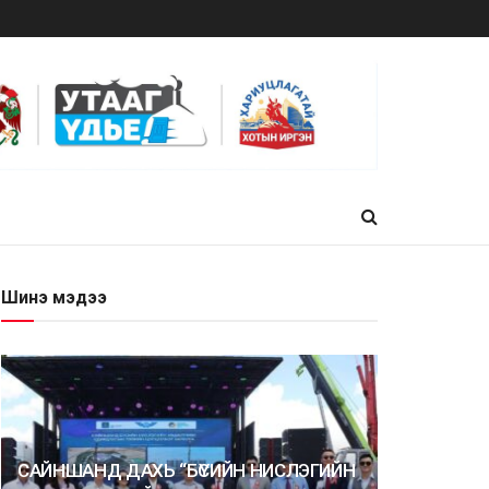
Шинэ мэдээ
САЙНШАНД ДАХЬ “БҮСИЙН НИСЛЭГИЙН