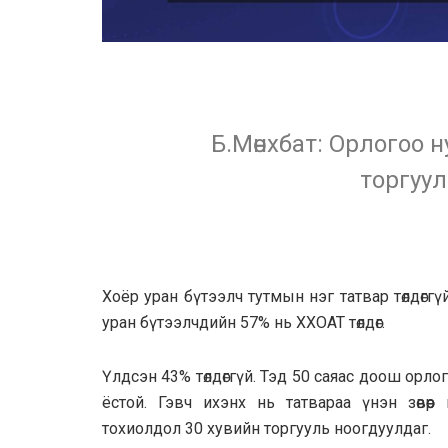
Б.Мөнхбат: Орлогоо 
торгуул
Хоёр уран бүтээлч тутмын нэг татвар төлдөгг
уран бүтээлчдийн 57% нь ХХОАТ төлдөг.
Үлдсэн 43% төлдөггүй. Тэд 50 саяас доош орло
ёстой. Гэвч ихэнх нь татвараа үнэн зөвөө
тохиолдол 30 хувийн торгууль ноогдуулдаг.