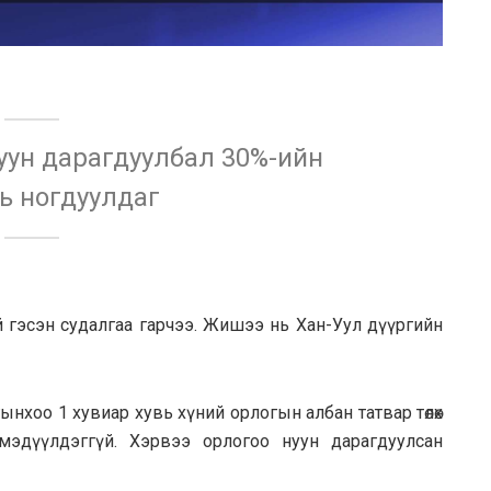
нуун дарагдуулбал 30%-ийн
ь ногдуулдаг
үй гэсэн судалгаа гарчээ. Жишээ нь Хан-Уул дүүргийн
гынхоо 1 хувиар хувь хүний орлогын албан татвар төлөх
р мэдүүлдэггүй. Хэрвээ орлогоо нуун дарагдуулсан