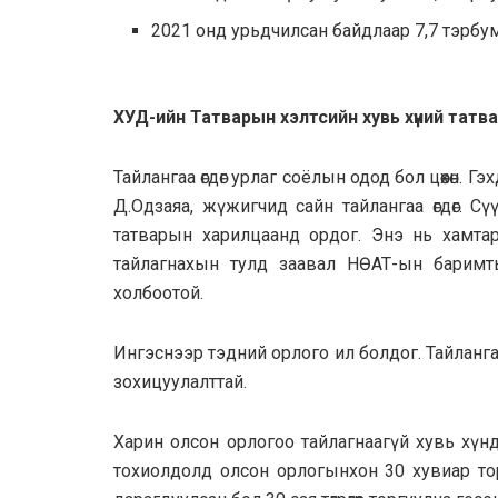
2021 онд урьдчилсан байдлаар 7,7 тэрбум
ХУД-ийн Татварын хэлтсийн хувь хүний татв
Тайлангаа өгдөг урлаг соёлын одод бол цөөхөн. Г
Д.Одзаяа, жүжигчид сайн тайлангаа өгдөг. С
татварын харилцаанд ордог. Энэ нь хамтар
тайлагнахын тулд заавал НӨАТ-ын баримт
холбоотой.
Ингэснээр тэдний орлого ил болдог. Тайланг
зохицуулалттай.
Харин олсон орлогоо тайлагнаагүй хувь хүн
тохиолдолд олсон орлогынхон 30 хувиар тор