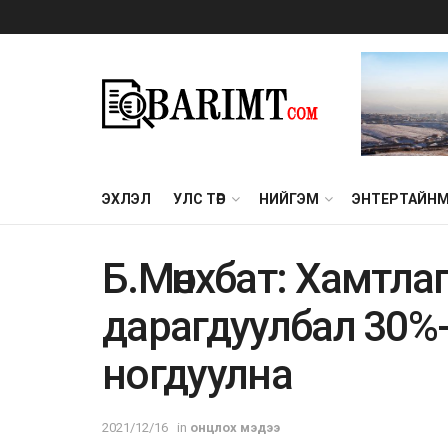
ЭХЛЭЛ
УЛС ТӨР
НИЙГЭМ
ЭНТЕРТАЙН
Б.Мөнхбат: Хамтла
дарагдуулбал 30%-
ногдуулна
2021/12/16
in
онцлох мэдээ