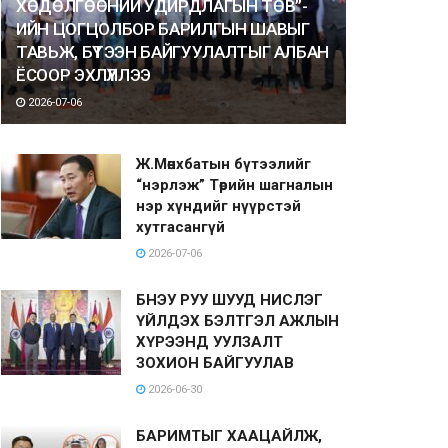
ХӨДӨЛГӨӨНИЙ УДИРДЛАГЫН ТӨВ”-
ИЙН ЦОГЦОЛБОР БАРИЛГЫН ШАВЫГ
ТАВЬЖ, БҮТЭЭН БАЙГУУЛАЛТЫГ АЛБАН
ЁСООР ЭХЛҮҮЛЛЭЭ
2026-07-06
Ж.Мөнхбатын бүтээлийг
“нэрлэж” Төрийн шагналын
нэр хүндийг нүүрстэй
хутгасангүй
2026-07-06
БНЭУ РУУ ШУУД НИСЛЭГ
ҮЙЛДЭХ БЭЛТГЭЛ АЖЛЫН
ХҮРЭЭНД УУЛЗАЛТ
ЗОХИОН БАЙГУУЛАВ
2026-06-30
БАРИМТЫГ ХААЦАЙЛЖ,