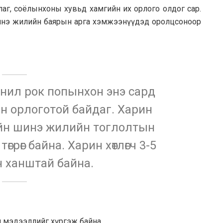
лаг, соёлынхоны хувьд хамгийн их орлого олдог сар.
инэ жилийн баярын арга хэмжээнүүдэд оролцсоноор
нил рок попынхон энэ сард
ийн орлоготой байдаг. Харин
ийн шинэ жилийн тоглолтын
өгрөг байна. Харин хөтлөгч 3-5
йн ханштай байна.
 мэдээллийг хүргэж байна.