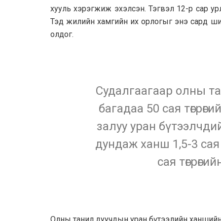
хууль хэрэгжиж эхэлсэн. Тэгвэл 12-р сар ур
Тэд жилийн хамгийн их орлогыг энэ сард ш
олдог.
Судалгаагаар олны та
багадаа 50 сая төгрөг
залуу уран бүтээлчд
дундаж ханш 1,5-3 сая т
сая төгрөги
Олны танил дуучдын уран бүтээлийн ханшийн