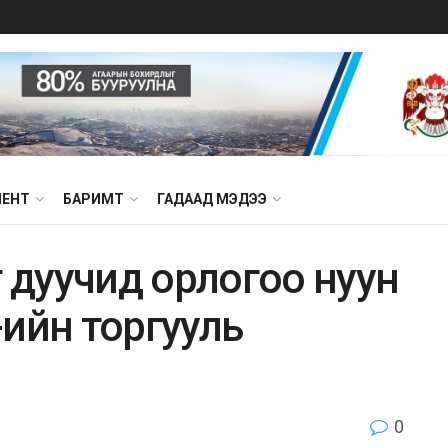
МЕНТ
БАРИМТ
ГАДААД МЭДЭЭ
г дуучид орлогоо нуун
ийн торгууль
0