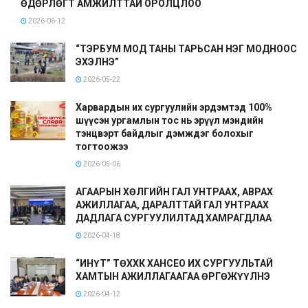
ӨДӨРЛӨГТ АМЖИЛТТАЙ ОРОЛЦЛОО
2026-06-12
“ТЭРБУМ МОД ТАНЫ ТАРЬСАН НЭГ МОДНООС
ЭХЭЛНЭ”
2026-05-22
Харвардын их сургуулийн эрдэмтэд 100%
шүүсэн ургамлын тос нь эрүүл мэндийн
тэнцвэрт байдлыг дэмждэг болохыг
тогтоожээ
2026-05-06
АГААРЫН ХӨЛГИЙН ГАЛ УНТРААХ, АВРАХ
АЖИЛЛАГАА, ДАРАЛТТАЙ ГАЛ УНТРААХ
ДАДЛАГА СУРГУУЛИЛТАД ХАМРАГДЛАА
2026-04-18
“ИНҮТ” ТӨХХК ХАНСЕО ИХ СУРГУУЛЬТАЙ
ХАМТЫН АЖИЛЛАГААГАА ӨРГӨЖҮҮЛНЭ
2026-04-12