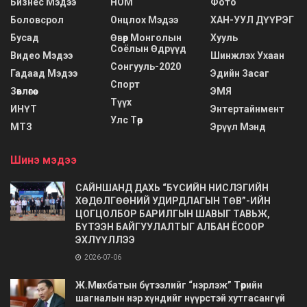
Бизнес Мэдээ
НОМ
Фото
Боловсрол
Онцлох Мэдээ
ХАН-УУЛ ДҮҮРЭГ
Бусад
Өвөр Монголын
Хууль
Соёлын Өдрүүд
Видео Мэдээ
Шинжлэх Ухаан
Сонгууль-2020
Гадаад Мэдээ
Эдийн Засаг
Спорт
Зөвлөгөө
ЭМЯ
Түүх
ИНҮТ
Энтертайнмент
Улс Төр
МТЗ
Эрүүл Мэнд
Шинэ мэдээ
САЙНШАНД ДАХЬ “БҮСИЙН НИСЛЭГИЙН
ХӨДӨЛГӨӨНИЙ УДИРДЛАГЫН ТӨВ”-ИЙН
ЦОГЦОЛБОР БАРИЛГЫН ШАВЫГ ТАВЬЖ,
БҮТЭЭН БАЙГУУЛАЛТЫГ АЛБАН ЁСООР
ЭХЛҮҮЛЛЭЭ
2026-07-06
Ж.Мөнхбатын бүтээлийг “нэрлэж” Төрийн
шагналын нэр хүндийг нүүрстэй хутгасангүй