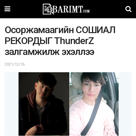
Осоржамаагийн СОШИАЛ
РЕКОРДЫГ ThunderZ
залгамжилж эхэллээ
2021/12/16