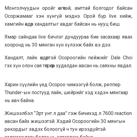
Монголчуудын оройг өнгөтэй, амттай болгодог байсан
Осоржамааг хэн хүнгүй мэднэ. Орой бүр live хийж,
хамгийн өндөр хандалтыг авдаг байсан нь нууц биш.
Ямар сайндаа live бичлэг дундуураа бие засахаар явах
хооронд нь 30 мянган хүн хүлээж байх вэ дээ.
Хандалт, лайк өндөртэй Осороогийн пейжийг Dale Choi
гэх хүн олон сая төгрөгөөр худалдан авсан нь саяхны явдал.
Харин сүүлийн үед Осороо чимээгүй болж, реппер
Thunder-ын постууд лайк, шейрийг хэд хэдэн мянгаар
нь авч байна.
Жишээлбэл “Эрт унт л даа” гэж бичихэд л 7600 reaction
авсан байх жишээтэй. Хэдий Осороогийн 30 мянгын
рекордыг эвдэх болоогүй ч тун ирээдүйтэй