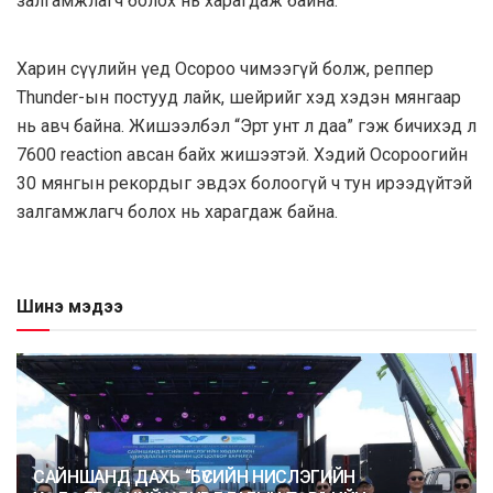
залгамжлагч болох нь харагдаж байна.
Харин сүүлийн үед Осороо чимээгүй болж, реппер
Thunder-ын постууд лайк, шейрийг хэд хэдэн мянгаар
нь авч байна. Жишээлбэл “Эрт унт л даа” гэж бичихэд л
7600 reaction авсан байх жишээтэй. Хэдий Осороогийн
30 мянгын рекордыг эвдэх болоогүй ч тун ирээдүйтэй
залгамжлагч болох нь харагдаж байна.
Шинэ мэдээ
САЙНШАНД ДАХЬ “БҮСИЙН НИСЛЭГИЙН