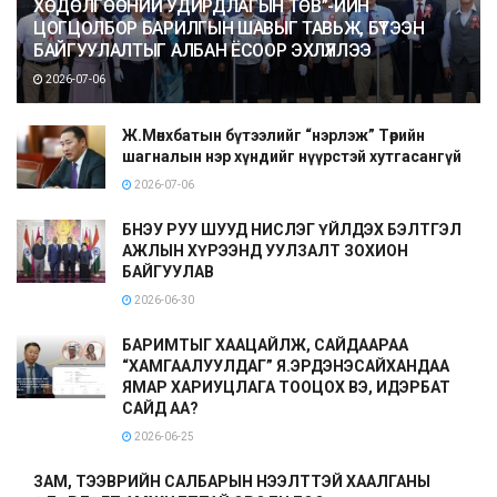
ХӨДӨЛГӨӨНИЙ УДИРДЛАГЫН ТӨВ”-ИЙН
ЦОГЦОЛБОР БАРИЛГЫН ШАВЫГ ТАВЬЖ, БҮТЭЭН
БАЙГУУЛАЛТЫГ АЛБАН ЁСООР ЭХЛҮҮЛЛЭЭ
2026-07-06
Ж.Мөнхбатын бүтээлийг “нэрлэж” Төрийн
шагналын нэр хүндийг нүүрстэй хутгасангүй
2026-07-06
БНЭУ РУУ ШУУД НИСЛЭГ ҮЙЛДЭХ БЭЛТГЭЛ
АЖЛЫН ХҮРЭЭНД УУЛЗАЛТ ЗОХИОН
БАЙГУУЛАВ
2026-06-30
БАРИМТЫГ ХААЦАЙЛЖ, САЙДААРАА
“ХАМГААЛУУЛДАГ” Я.ЭРДЭНЭСАЙХАНДАА
ЯМАР ХАРИУЦЛАГА ТООЦОХ ВЭ, ИДЭРБАТ
САЙД АА?
2026-06-25
ЗАМ, ТЭЭВРИЙН САЛБАРЫН НЭЭЛТТЭЙ ХААЛГАНЫ