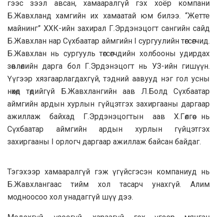
гээс зээл авсан, хамааралгүй гэх хоёр компани
Б.Жавхланд хамгийн их хамаатай юм билээ. “Жетте
майнинг” ХХК-ийн захирал Г.Эрдэнэцогт сангийн сайд
Б.Жавхлан нар Сүхбаатар аймгийн I сургуулийн төгсөгчид.
Б.Жавхлан нь сургууль төгсөгчдийн холбооны удирдах
зөвлөлийн дарга бол Г.Эрдэнэцогт нь УЗ-ийн гишүүн.
Үүгээр хязгаарлагдахгүй, тэдний аавууд нэг гол усны
нөхөд төдийгүй Б.Жавхлангийн аав Л.Болд Сүхбаатар
аймгийн ардын хурлын гүйцэтгэх захиргааны даргаар
ажиллаж байхад Г.Эрдэнэцогтын аав Х.Гөлгөө нь
Сүхбаатар аймгийн ардын хурлын гүйцэтгэх
захиргааны I орлогч даргаар ажиллаж байсан байдаг.
Тэгэхээр хамааралгүй гэж үгүйсгэсэн компаниуд нь
Б.Жавхлангаас тийм хол тасарч унахгүй. Алим
модноосоо хол унадаггүй шүү дээ.