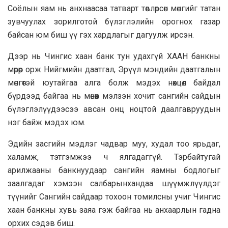
Соёлын яам нь анхнаасаа татварт төвлөрсөн мөнгийг татан
зувчуулах зорилготой бүлэглэлийн орогнох газар
байсан юм биш үү гэх хардлагыг дагуулж ирсэн.
Дээр нь Чингис хаан банк тун удахгүй ХААН банкны
мөрөөр орж Нийгмийн даатгал, Эрүүл мэндийн даатгалын
мөнгөтэй юутайгаа алга болж мэдэх нөхцөл байдал
бүрдээд байгаа нь мөнөөх мэлзэн хочит сангийн сайдын
бүлэглэлүүдээсээ авсан онц ноцтой даалгавруудын
нэг байж мэдэх юм.
Эдийн засгийн мэдлэг чадвар муу, худал тоо ярьдаг,
халамж, тэтгэмжээ ч ялгадаггүй. Тэрбайтугай
арилжааны банкнуудаар сангийн яамны бодлогыг
заалгадаг хэмээн салбарынхандаа шүүмжлүүлдэг
түүнийг Сангийн сайдаар тохоон томилсны учиг Чингис
хаан банкны хувь заяа гэж байгаа нь анхаарлын гадна
орхих сэдэв биш.