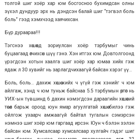
толгой шиг хоёр хар юм босгосноо бухимдсан олны
зүхэл дундуур эрх нь дэндсэн балай шиг “тэгвэл боль
боль” гээд хэмхчээд хаячихсан.
Бүр дураараа!!!
Тэгснээ хөшөөнд зориулсан хоёр тэрбумыг чинь
буцаагаад өгчихсөн шүү гэнэ. Хэн итгэх юм. Довтолгоонд
үрэгдсэн хотын хаалга шиг хоёр хар юмаа хийх гэж
ядаж л 30 хувийг нь зарлагдчихаагүй байсан хэрэг үү…
Боль, боль… дахиж хөшөө хийх ч үгүй гэж хэнийг ч юм
айлгаж, хэнд ч юм туньж байснаа 5.5 тэрбумын өртөг нь
УИХ-ын түвшинд 6 дахин нэмэгдсэн дараагийн хөшөөний
төсөл барьж ороод юун ямар агуулгатай хөшөө билээ гэж
ойлгож ухаарч амжаагүй байтал тугалын сэмэрсэн
нэмнээ шиг хоёр юм гаргаад ирсэн. Юун ч бэлэн зэлэн
байсан юм. Хумсалсаар хумсалсаар хулгайч гэдэг шиг