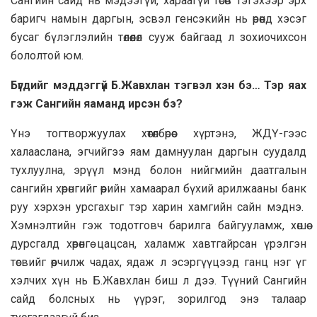
Сангийн сайд нь мэдээгүй, хараагүй төсөв тэгэхээр эрх
баригч намын даргын, эсвэл генсэкийн нь өрөөнд хэсэг
бусаг бүлэглэлийн төлөөлөл сууж байгаад л зохиочихсон
бололтой юм.
Бүгдийг мэддэггүй Б.Жавхлан тэгвэл хэн бэ… Тэр яах
гэж Сангийн яаманд ирсэн бэ?
Үнэ тогтворжуулах хөтөлбөрөөс хүртэнэ, ЖДҮ-гээс
халааслана, эгчийгээ яам дамнуулан даргын суудалд
тухлуулна, эрүүл мэнд болон нийгмийн даатгалын
сангийн хөрөнгийг өөрийн хамаарал бүхий арилжааны банк
руу хэрхэн урсгахыг тэр харин хамгийн сайн мэднэ.
Хэмнэлтийн гэж тодотговч барилга байгууламж, хөшөө
дурсгалд хөрөнгө цацсан, халамж хавтгайрсан үрэлгэн
төсвийг өөрчилж чадах, ядаж л эсэргүүцээд ганц нэг үг
хэлчих хүн нь Б.Жавхлан биш л дээ. Түүний Сангийн
сайд болсных нь үүрэг, зорилгод энэ талаар