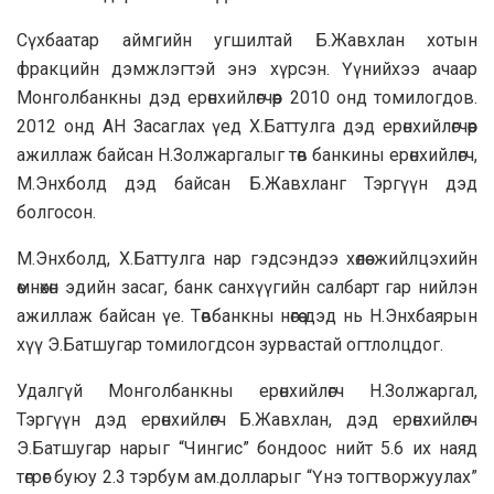
Сүхбаатар аймгийн угшилтай Б.Жавхлан хотын
фракцийн дэмжлэгтэй энэ хүрсэн. Үүнийхээ ачаар
Монголбанкны дэд ерөнхийлөгчөөр 2010 онд томилогдов.
2012 онд АН Засаглах үед Х.Баттулга дэд ерөнхийлөгчөөр
ажиллаж байсан Н.Золжаргалыг төв банкины ерөнхийлөгч,
М.Энхболд дэд байсан Б.Жавхланг Тэргүүн дэд
болгосон.
М.Энхболд, Х.Баттулга нар гэдсэндээ хөлөө жийлцэхийн
өмнөхөн эдийн засаг, банк санхүүгийн салбарт гар нийлэн
ажиллаж байсан үе. Төвбанкны нөгөө дэд нь Н.Энхбаярын
хүү Э.Батшугар томилогдсон зурвастай огтлолцдог.
Удалгүй Монголбанкны ерөнхийлөгч Н.Золжаргал,
Тэргүүн дэд ерөнхийлөгч Б.Жавхлан, дэд ерөнхийлөгч
Э.Батшугар нарыг “Чингис” бондоос нийт 5.6 их наяд
төгрөг буюу 2.3 тэрбум ам.долларыг “Үнэ тогтворжуулах”