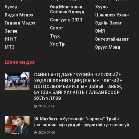
Бусад
Өвөр Монголын
Хууль
Соёлын Өдрүүд
Видео Мэдээ
Шинжлэх Ухаан
Сонгууль-2020
Гадаад Мэдээ
Эдийн Засаг
Спорт
Зөвлөгөө
ЭМЯ
Түүх
ИНҮТ
Энтертайнмент
Улс Төр
МТЗ
Эрүүл Мэнд
Шинэ мэдээ
САЙНШАНД ДАХЬ “БҮСИЙН НИСЛЭГИЙН
ХӨДӨЛГӨӨНИЙ УДИРДЛАГЫН ТӨВ”-ИЙН
ЦОГЦОЛБОР БАРИЛГЫН ШАВЫГ ТАВЬЖ,
БҮТЭЭН БАЙГУУЛАЛТЫГ АЛБАН ЁСООР
ЭХЛҮҮЛЛЭЭ
2026-07-06
Ж.Мөнхбатын бүтээлийг “нэрлэж” Төрийн
шагналын нэр хүндийг нүүрстэй хутгасангүй
2026-07-06