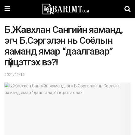
Б.Жавхлан Сангийн яаманд,
эгч Б.Сэргэлэн нь Соёлын
яаманд ямар “даалгавар”
гүйцэтгэх вэ?!
2021/12/15