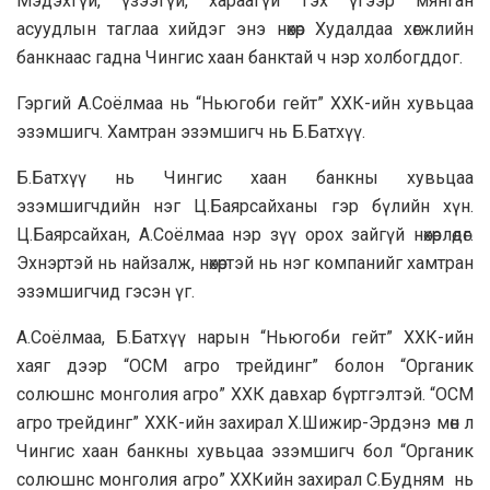
Мэдэхгүй, үзээгүй, хараагүй гэх үгээр мянган
асуудлын таглаа хийдэг энэ нөхөр Худалдаа хөгжлийн
банкнаас гадна Чингис хаан банктай ч нэр холбогддог.
Гэргий А.Соёлмаа нь “Ньюгоби гейт” ХХК-ийн хувьцаа
эзэмшигч. Хамтран эзэмшигч нь Б.Батхүү.
Б.Батхүү нь Чингис хаан банкны хувьцаа
эзэмшигчдийн нэг Ц.Баярсайханы гэр бүлийн хүн.
Ц.Баярсайхан, А.Соёлмаа нэр зүү орох зайгүй нөхөрлөдөг.
Эхнэртэй нь найзалж, нөхөртэй нь нэг компанийг хамтран
эзэмшигчид гэсэн үг.
А.Соёлмаа, Б.Батхүү нарын “Ньюгоби гейт” ХХК-ийн
хаяг дээр “ОСМ агро трейдинг” болон “Органик
солюшнс монголия агро” ХХК давхар бүртгэлтэй. “ОСМ
агро трейдинг” ХХК-ийн захирал Х.Шижир-Эрдэнэ мөн л
Чингис хаан банкны хувьцаа эзэмшигч бол “Органик
солюшнс монголия агро” ХХКийн захирал С.Будням нь