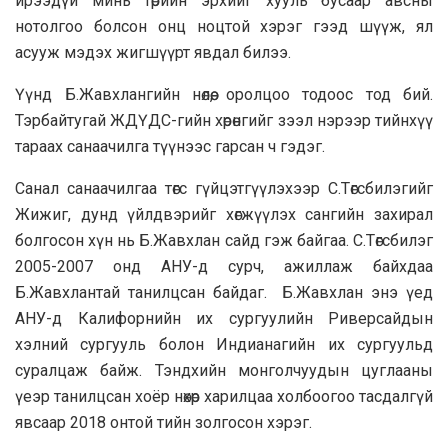
ирээдүй минь төрийн эрхийг хууль бусаар авсны
нотолгоо болсон онц ноцтой хэрэг гээд шүүж, ял
асууж мэдэх жигшүүрт явдал билээ.
Үүнд Б.Жавхлангийн нөлөө, оролцоо тодоос тод бий.
Тэрбайтугай ЖДҮДС-гийн хөрөнгийг зээл нэрээр тийнхүү
тараах санаачилга түүнээс гарсан ч гэдэг.
Санал санаачилгаа төгс гүйцэтгүүлэхээр С.Төгсбилэгийг
Жижиг, дунд үйлдвэрийг хөгжүүлэх сангийн захирал
болгосон хүн нь Б.Жавхлан сайд гэж байгаа. С.Төгсбилэг
2005-2007 онд АНУ-д сурч, ажиллаж байхдаа
Б.Жавхлантай танилцсан байдаг. Б.Жавхлан энэ үед
АНУ-д Калифорнийн их сургуулийн Риверсайдын
хэлний сургууль болон Индианагийн их сургуульд
суралцаж байж. Тэндхийн монголчуудын цуглааны
үеэр танилцсан хоёр нөхөр харилцаа холбоогоо тасдалгүй
явсаар 2018 онтой тийн золгосон хэрэг.