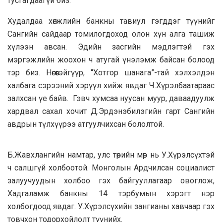
тусгагдаагүй биз.
Худалдаа хөгжлийн банкны тавиул гэгддэг түүнийг
Сангийн сайдаар томилогдоход олон хүн алга ташиж
хүлээн авсан. Эдийн засгийн мэдлэгтэй гэх
мэргэжлийн жоохон ч атугай үнэлэмж байсан болоод
тэр биз. Нөгөөтэйгүүр, “Хотгор шанага”-тай хэлхэлдэн
халбага сэрээний хэрүүл хийж явдаг Ч.Хүрэлбаатараас
залхсан үе байв. Гэвч хумсаа нуусан муур, даваадуулж
хардвал сахал хочит Д.Эрдэнэбилэгийн гарт Сангийн
авдрын түлхүүрээ атгуулчихсан бололтой.
Б.Жавхлангийн намтар, улс төрийн мөр нь У.Хүрэлсүхтэй
ч салшгүй холбоотой. Монголын Ардчилсан социалист
залуучуудын холбоо гэх байгууллагаар овоглож,
Хадгаламж банкны 14 тэрбумын хэрэгт нэр
холбогдоод явдаг. У.Хүрэлсүхийн зангианы хавчаар гэх
товчхон тодорхойлолт түүнийх.