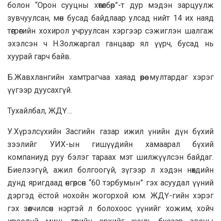
болон “Орон сууцны хөтөлбөр”-т дур мэдэн зарцуулж
зувчуулсан, мөн бусад байдлаар улсад нийт 14 их наяд
төгрөгийн хохирол учруулсан хэргээр сэжиглэн шалгаж
эхэлсэн ч Н.Золжаргал ганцаар ял үүрч, бусад нь
хуурай гарч байв.
Б.Жавхлангийн хамтрагчаа хаяад өөрөө мултардаг хэрэг
үүгээр дуусахгүй.
Тухайлбал, ЖДҮ…
У.Хүрэлсүхийн Засгийн газар ижил үнийн дүн бүхий
зээлийг УИХ-ын гишүүдийн хамаарал бүхий
компаниуд руу бэлэг тараах мэт шилжүүлсэн байдаг.
Биелээгүй, ажил болгоогүй, зүгээр л хэдэн нөхдийн
дунд яригдаад өнгөрсөн “60 тэрбумын” гэх асуудал үүний
дэргэд ёстой нохойн жогорхой юм. ЖДҮ-гийн хэрэг
гэх зөөлчилсөн нэртэй л болохоос үүнийг хожим, хойч