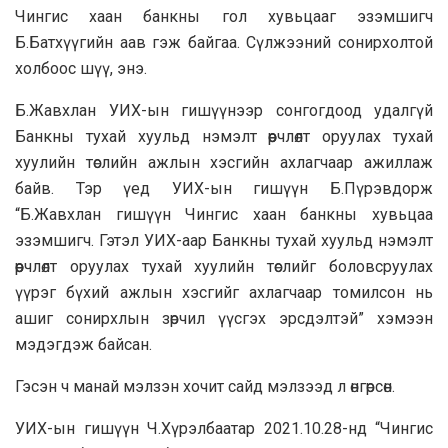
Чингис хаан банкны гол хувьцааг эзэмшигч
Б.Батхүүгийн аав гэж байгаа. Сүлжээний сонирхолтой
холбоос шүү, энэ.
Б.Жавхлан УИХ-ын гишүүнээр сонгогдоод удалгүй
Банкны тухай хуульд нэмэлт өөрчлөлт оруулах тухай
хуулийн төслийн ажлын хэсгийн ахлагчаар ажиллаж
байв. Тэр үед УИХ-ын гишүүн Б.Пүрэвдорж
“Б.Жавхлан гишүүн Чингис хаан банкны хувьцаа
эзэмшигч. Гэтэл УИХ-аар Банкны тухай хуульд нэмэлт
өөрчлөлт оруулах тухай хуулийн төслийг боловсруулах
үүрэг бүхий ажлын хэсгийг ахлагчаар томилсон нь
ашиг сонирхлын зөрчил үүсгэх эрсдэлтэй” хэмээн
мэдэгдэж байсан.
Гэсэн ч манай мэлзэн хочит сайд мэлзээд л өнгөрсөн.
УИХ-ын гишүүн Ч.Хүрэлбаатар 2021.10.28-нд “Чингис