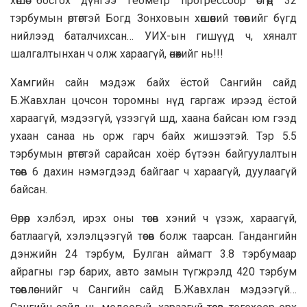
хөшөө босгох дүнгээ геометр прогрессоор өсгөөд 32
тэрбумын өртөгтэй Богд Зонховын хөшөөний төсөвийг бүгд
нийлээд баталчихсан… УИХ-ын гишүүд ч, хяналт
шалгалтынхан ч олж хараагүй, өнөөхийг нь!!!
Хамгийн сайн мэдэж байх ёстой Сангийн сайд
Б.Жавхлан цочсон торомны нүд гаргаж ирээд ёстой
хараагүй, мэдээгүй, үзээгүй шд, хаана байсан юм гээд
ухаан санаа нь орж гарч байх жишээтэй. Тэр 5.5
тэрбумын өртөгтэй сарайсан хоёр бүтээн байгуулалтын
төсөв 6 дахин нэмэгдээд байгааг ч хараагүй, дуулаагүй
байсан.
Өөрөөр хэлбэл, ирэх оны төсөв хэний ч үзэж, хараагүй,
батлаагүй, хэлэлцээгүй төсөв болж таарсан. Гандангийн
дэнжийн 24 тэрбум, Булган аймагт 3.8 тэрбумаар
айрагны гэр барих, авто замын түгжрэлд 420 тэрбум
төсөвлөснийг ч Сангийн сайд Б.Жавхлан мэдээгүй…