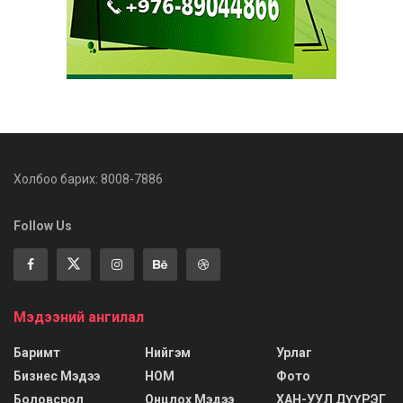
Холбоо барих: 8008-7886
Follow Us
Мэдээний ангилал
Баримт
Нийгэм
Урлаг
Бизнес Мэдээ
НОМ
Фото
Боловсрол
Онцлох Мэдээ
ХАН-УУЛ ДҮҮРЭГ