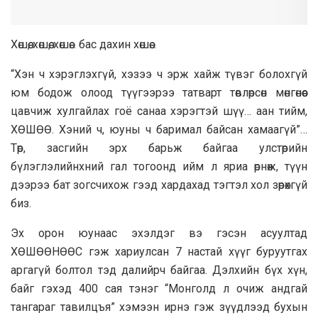
Хөшөө, хөшөө, хөшөө… бас дахин хөшөө…
“Хэн ч хэрэглэхгүй, хэзээ ч эрж хайж түвэг болохгүй
юм бодож олоод түүгээрээ татварт төвлөрсөн мөнгөнөөс
цавчиж хулгайлах гоё санаа хэрэгтэй шүү… аан тийм,
ХӨШӨӨ. Хэний ч, юуны ч баримал байсан хамаагүй”…
Төр, засгийн эрх барьж байгаа улстөрийн
бүлэглэлийнхний гал тогоонд ийм л яриа өрнөж, түүн
дээрээ бат зогсчихож гээд хардахад тэгтэл хол зөрөхгүй
биз.
Эх орон юунаас эхэлдэг вэ гэсэн асуултад
ХӨШӨӨНӨӨС гэж хариулсан 7 настай хүүг буруутгах
аргагүй болтол тэд далийрч байгаа. Дэлхийн бүх хүн,
байг гэхэд 400 сая тэнэг “Монголд л очиж андгай
тангараг тавилцъя” хэмээн ирнэ гэж зүүдлээд бухын