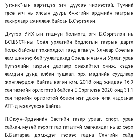
“угжих”-ын зэрэгцээ эгч дүүсээ чирээстэй. Түүний
төрсөн эгч нь Улсын дуурь бүжгийн эрдмийн театрын
захирлаар ажиллаж байсан Б.Сэргэлэн.
Дүүгээ УИХ-ын гишүүн болмогц эгч Б.Сэргэлэн нь
БСШУСЯ-ны Соёл урлагийн бодлогын газрын дарга
болж байсныг тохиолдол гээд өнгөрөх үү. Улмаар Соёлын
яам шинээр байгуулагдахад Соёлын яамны Урлаг, уран
бүтээлийн газрын даргаар сэвхийтэл очиж, хэдэн
яамдын дунд албан тушаал, эрх мэдлийн суудлаар
жонглердож байгаа нэгэн юм. 2018 онд жилдээ 16.3
сая төгрөгийн орлоготой байсан Б.Сэргэлэн 2020 онд 31.1
сая төгрөгийн орлоготой болон нэг дахин өсгөж чадсанаа
АТГ-д мэдүүлсэн байгаа.
Л.Оюун-Эрдэнийн Засгийн газар урлаг, спорт, уран
сайхан, музей зэрэгт гар таталгүй мөнгө хаядаг нь ах херо
Б.Баатараа дэмждэг гэхээс гадна Сангийн сайд