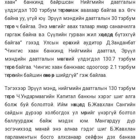
хаан” банкинд байршсан Нийгмийн даатгалын
үлдэгдэл 100 тэрбум төгрөгөө яаж авахаар байгаа вэ. Өгч
байна уу, үгүй юү. Эрүүл мэндийн даатгалын 30 тэрбум
төгрөг ч байгаа. Энэ мөнгийг авах талаар ямар санаачилга
гаргаж байна вэ. Сүүлийн гурван жил хөөцөлдөөд бүтэхгүй
байгаа” гэхэд Улсын ерөнхий аудитор Д.Занданбат
“Чингис хаан банкинд Нийгмийн даатгал, Эрүүл
мэндийн даатгалын мөнгөний үлдэгдэл 130.7 тэрбум
төгрөг байгаа. Чингис хаан банкнаас одоогоор 2.1 тэрбум
төгрөгийн байшин өгөхөөс өөр шийдгүй” гэж байлаа.
Тэгэхээр Эрүүл мэнд, нийгмийн даатгалын 130 тэрбум
төгрөг Ч.Ундармаагийн Капитал банкны хэрэг шиг алга
болж буй бололтой. Ийм нөхцөлд Б.Жавхлан Сангийн
сайдын дүрээр холбогдох ул мөрийг үнэргүй болтол
баллуурдаж байж мэдэх юм. Мангардуу дүр
эсгэчихээд манай энэ алнаа гэдэг шиг Б.Жавхлан
парламентын босго алхсанаар сейфэн дэх банкаа