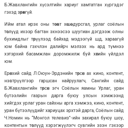
Б.Жавхлангийн хүсэлтийн хариуг хамтатган хүргэдэг
гэхэд зөрөхгүй.
Ийм атал ирэх оны төсөвт хөшөө дурсгал, урлаг соёлын
төслүүд ихээр багтан эхнээсээ шуугиан дэгдээж олны
бухимдлыг төрүүлээд байхад мэдээгүй шд, хараагүй
юм байна гэхчлэн далийрч мэлзэх нь ард түмнээ
хэтэрхий басамжлан доромжилж буй хөгийн үйлдэл
юм.
Ерөнхий сайд Л.Оюун-Эрдэнийн төрсөн ах кино, контент,
нэвтрүүлгээр гаршсан найруулагч, Сангийн сайд
Б.Жавхлангийн төрсөн эгч Соёлын яамны Урлаг, уран
бүтээлийн газрын дарга буюу улсын хэмжээнд
хийгдэх урлаг уран сайхны арга хэмжээ, кино, контент,
уран бүтээлүүдийг хариуцах эрхтэй дарга, Соёлын сайд
Ч.Номин нь “Монгол телевиз”-ийн захирал буюу шоу,
контентын төслүүд хэрэгжүүлэгч сувгийн эзэн гэхээр