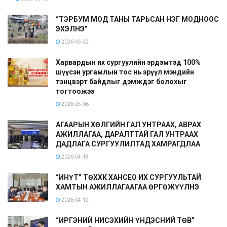
“ТЭРБУМ МОД ТАНЫ ТАРЬСАН НЭГ МОДНООС
ЭХЭЛНЭ”
2026-05-22
Харвардын их сургуулийн эрдэмтэд 100%
шүүсэн ургамлын тос нь эрүүл мэндийн
тэнцвэрт байдлыг дэмждэг болохыг
тогтоожээ
2026-05-06
АГААРЫН ХӨЛГИЙН ГАЛ УНТРААХ, АВРАХ
АЖИЛЛАГАА, ДАРАЛТТАЙ ГАЛ УНТРААХ
ДАДЛАГА СУРГУУЛИЛТАД ХАМРАГДЛАА
2026-04-18
“ИНҮТ” ТӨХХК ХАНСЕО ИХ СУРГУУЛЬТАЙ
ХАМТЫН АЖИЛЛАГААГАА ӨРГӨЖҮҮЛНЭ
2026-04-12
“ИРГЭНИЙ НИСЭХИЙН ҮНДЭСНИЙ ТӨВ”