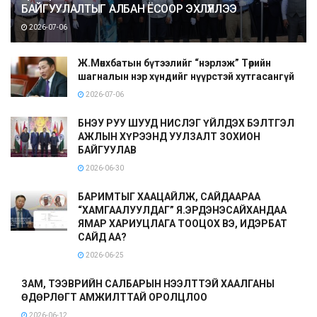
БАЙГУУЛАЛТЫГ АЛБАН ЁСООР ЭХЛҮҮЛЛЭЭ
2026-07-06
Ж.Мөнхбатын бүтээлийг “нэрлэж” Төрийн
шагналын нэр хүндийг нүүрстэй хутгасангүй
2026-07-06
БНЭУ РУУ ШУУД НИСЛЭГ ҮЙЛДЭХ БЭЛТГЭЛ
АЖЛЫН ХҮРЭЭНД УУЛЗАЛТ ЗОХИОН
БАЙГУУЛАВ
2026-06-30
БАРИМТЫГ ХААЦАЙЛЖ, САЙДААРАА
“ХАМГААЛУУЛДАГ” Я.ЭРДЭНЭСАЙХАНДАА
ЯМАР ХАРИУЦЛАГА ТООЦОХ ВЭ, ИДЭРБАТ
САЙД АА?
2026-06-25
ЗАМ, ТЭЭВРИЙН САЛБАРЫН НЭЭЛТТЭЙ ХААЛГАНЫ
ӨДӨРЛӨГТ АМЖИЛТТАЙ ОРОЛЦЛОО
2026-06-12