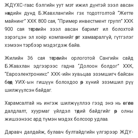
ЖДҮХС-гаас бэлгийн уут мэт ижил дүнтэй зээл авсан
нөхдийн дунд Б.Жавхлангийн гэх тодотголтой “Жетте
майнинг” ХХК 800 сая, “Пример инвестмент групп” ХХК
900 сая төгрөгийн зээл авсан баримт ил болохтой
зэрэгцэн эл хоёр компанийг өөрт хамааралгүй, гүтгэлэг
хэмээн тэрбээр мэдэгдэж байв.
Жилийн 36 сая төгрөгийн орлоготой Сангийн сайд
Б.Жавхлан эдгээрээс гадна “Долоон болдог” ХХК,
“Евроэлектроникс” ХХК-ийн хувьцаа эзэмшигч байсан
бөгөөд УИХ-ын гишүүн болохдоо өөр хүний эзэмшил рүү
шилжүүлсэн байдаг.
Харамсалтай нь ингэж шилжүүллээ гээд энэ нь өнгөлөн
далдлалт, хуурмаг үйлдэл төдий байдгийг өөр олны
жишээнээс ард түмэн мэдэх болсоор удлаа.
Даравч далдайж, булавч бултайдгийн үлгэрээр ЖДҮ-