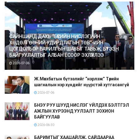
САЙНШАНД ДАХЬ “БҮСИЙН НИСЛЭГИЙН
ХӨДӨЛГӨӨНИЙ УДИРДЛАГЫН ТӨВ”-ИЙН
ЦОГЦОЛБОР БАРИЛГЫН ШАВЫГ ТАВЬЖ, БҮТЭЭН
БАЙГУУЛАЛТЫГ АЛБАН ЁСООР ЭХЛҮҮЛЛЭЭ
2026-07-06
Ж.Мөнхбатын бүтээлийг “нэрлэж” Төрийн
шагналын нэр хүндийг нүүрстэй хутгасангүй
2026-07-06
БНЭУ РУУ ШУУД НИСЛЭГ ҮЙЛДЭХ БЭЛТГЭЛ
АЖЛЫН ХҮРЭЭНД УУЛЗАЛТ ЗОХИОН
БАЙГУУЛАВ
2026-06-30
БАРИМТЫГ ХААЦАЙЛЖ, САЙДААРАА