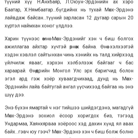
түүний хүү Н.Анхбаяр, Л.Оюун-Эрдэнийн ах хэро
Баатар, Х.Нямбаатар…бүгдийнх нь тухай Мөнх-Эрдэнэ
лайвдаж байсан…түүний зарласан 12 дугаар сарын 20
хүртэл наймхан хоног үлдлээ.
Харин түүнээс өмнө Мөнх-Эрдэнийг хэн ч биш болгох
ажиллагаа айхтар хүчтэй өрнөж байна. Өнөө хэлхээтэй
хэдэн хэвлэл сайтынхан чинь хэнийх нь талд хийрхээд
үйлчилж явааг, хэрхэн хэлбэлзэж байгааг ч бас
хараарай. Өнөөдрийн Монгол Улс эрх баригчид болон
эгэл ард гэж хоёр хуваагдчихаад, дунд нь Мөнх-
Эрдэнийн лайв байтугай ангал үүсчихээд байгаа нь энэ
шүү дээ.
Энэ бүхэн ямартай ч нэг тийшээ шийдэгдэнэ, магадгүй
Мөнх-Эрдэнэ зохиол ёсоор хоригдох биз, тэгээд
Ундармаа, Хаянхярваа хоёроос хэд дахин хүнд ял авах
байх…гэвч юу гээч? Мөнх-Эрдэнэ хэн ч биш болж болно