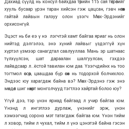
Дахиад сүүлд нь консул байхдаа төрийн 115 сая төгрөгийг
хууль бусаар үрэн таран хийсэн гэж цацсан, гэвч нөгөөх
гайтай лайвын галзуу олон үзэгч Мөнх-Эрдэнийг
орхисонгүй.
Эцэст нь би еэ ү нэ лэгчтэй хамт байгаа яриаг нь олон
нийтэд дэлгэлээ, энэ хүний лайвыг үздэггүй хүн
хүртэл үзмээр санагдтал савлууллаа. Мань эр шатнаас
түлхүүлсэн, шат дараалан шалгуулсан, гэхдээ
лайвдсаар л…ёстой тавилан юм даа. Үзэгчдийнх нь тоо
тогтмол өссөөр, цаашдаа бүр өсөх нь тодорхой болчихлоо.
Эндээс юу харагдаж байна вэ? Мөнх-Эрдэнэ гэж энэ
мөндөл шиг нөхөрт монголчууд тэгтлээ хайртай болоо юу?
Үгүй дээ, тэр үнэн яриад байгаад л учир байгаа юм.
Үнэнд л ингэтлээ дурлаж, үнэнийг эрж, үнэн
хэмээгчид соронз мэт татагдаж байгаа юм. Үнэн тийм
л ховор, тийм л чухал, тийм л үнэ цэнэтэй байна гэсэн