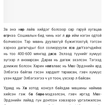
За энэ нөхөр лайв хийдэг болсоор сар гаруй хугацаа
өнгөрчээ. Сошиалын бид чинь нэг л өдөр ийм нэгэн одтой
болчихсон. Тэр маань дуулахгүй бүжиглэхгүй, тэгсэн
хэрнээ дагагчдыг бол солиоруулж өгсөн дөө. Үзэгчдийнх
нь тоо 400-600 мянгад дөхсөн. Эхлээд түүнийг хүмүүс
зүгээр л анзаарсан. Дараа нь дагаж эхэлсэн. Тэгээд
дэмжих болсон. Харин нөгөө талаас нь Мөнх-Эрдэнийн ард
Элбэгээ байгаа гэсэн хардалт тараасан, гэвч хүмүүс
үзэн яддаг Элбэгээгээ ч үл тоон, үзсээр л байсан.
Удаад нь Хөх хотод консул байхдаа машины наймаа
хийсэн гэж бөөн бөөнөөрөө мэдээлсэн, гэвч иргэд Мөнх-
Эрдэнийн лайвд гүн донтсон хэвээрээ үргэлжилсэн.