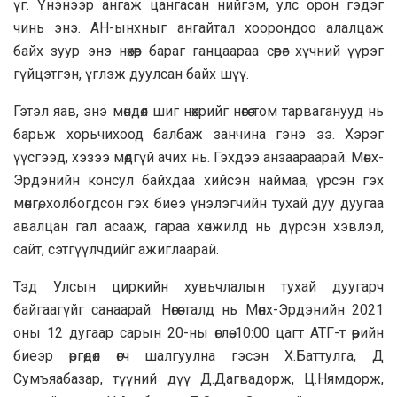
үг. Үнэнээр ангаж цангасан нийгэм, улс орон гэдэг
чинь энэ. АН-ынхныг ангайтал хоорондоо алалцаж
байх зуур энэ нөхөр бараг ганцаараа сөрөг хүчний үүрэг
гүйцэтгэн, үглэж дуулсан байх шүү.
Гэтэл яав, энэ мөндөл шиг нөхрийг нөгөө том тарваганууд нь
барьж хорьчихоод балбаж занчина гэнэ ээ. Хэрэг
үүсгээд, хэзээ мөдгүй ачих нь. Гэхдээ анзаараарай. Мөнх-
Эрдэнийн консул байхдаа хийсэн наймаа, үрсэн гэх
мөнгө, холбогдсон гэх биеэ үнэлэгчийн тухай дуу дуугаа
авалцан гал асааж, гараа хөнжилд нь дүрсэн хэвлэл,
сайт, сэтгүүлчдийг ажиглаарай.
Тэд Улсын циркийн хувьчлалын тухай дуугарч
байгаагүйг санаарай. Нөгөө талд нь Мөнх-Эрдэнийн 2021
оны 12 дугаар сарын 20-ны өглөө 10:00 цагт АТГ-т өөрийн
биеэр өргөдөл өгч шалгуулна гэсэн Х.Баттулга, Д
Сумъяабазар, түүний дүү Д.Дагвадорж, Ц.Нямдорж,