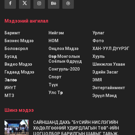
Мэдээний ангилал
Баримт
Нийгэм
Урлаг
Бизнес Мэдээ
НОМ
Фото
Боловсрол
Онцлох Мэдээ
ХАН-УУЛ ДҮҮРЭГ
Бусад
Өвөр Монголын
Хууль
Соёлын Өдрүүд
Видео Мэдээ
Шинжлэх Ухаан
Сонгууль-2020
Гадаад Мэдээ
Эдийн Засаг
Спорт
Зөвлөгөө
ЭМЯ
Түүх
ИНҮТ
Энтертайнмент
Улс Төр
МТЗ
Эрүүл Мэнд
Шинэ мэдээ
САЙНШАНД ДАХЬ “БҮСИЙН НИСЛЭГИЙН
ХӨДӨЛГӨӨНИЙ УДИРДЛАГЫН ТӨВ”-ИЙН
ЦОГЦОЛБОР БАРИЛГЫН ШАВЫГ ТАВЬЖ,