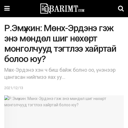
Р.Эмүжин: Мөнх-Эрдэнэ гэж
энэ мөндөл шиг нөхөрт
монголчууд тэгтлээ хайртай
болоо юу?
Мөнх-Эрдэнэ хэн ч биш байж болно оо, үнэнээр
цангасан нийгмээ яах уу...
2021/12/13