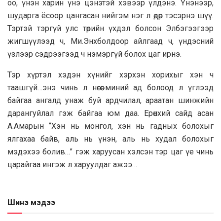
оо, үнэн харин үнэ цэнэтэй хэвээр үлдэнэ. Үнэнээр,
шударга ёсоор цангасан нийгэм нэг л өдөр тэсэрнэ шүү.
Тэртэй тэргүй улс төрийн үхдэл болсон Элбэгээгээр
жигшүүлээд ч, Ми.Энхболдоор айлгаад ч, үндэсний
үзлээр сэдрээгээд ч нэмэргүй болох цаг ирнэ.
Тэр хүртэл хэдэн хүнийг хэрхэн хорихыг хэн ч
таашгүй…энэ чинь л нөгөө миний ад болоод л үглээд
байгаа ангалд унаж буй ардчилал, араатан шинжийн
дарангуйлал гэж байгаа юм даа. Ерөнхий сайд асан
А.Амарын “Хэн нь монгол, хэн нь гадных болохыг
ялгахаа байв, аль нь үнэн, аль нь худал болохыг
мэдэхээ болив…” гэж харуусан хэлсэн тэр цаг үе чинь
царайгаа ингэж л харуулдаг ажээ…
Шинэ мэдээ