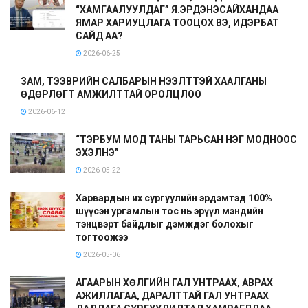
“ХАМГААЛУУЛДАГ” Я.ЭРДЭНЭСАЙХАНДАА
ЯМАР ХАРИУЦЛАГА ТООЦОХ ВЭ, ИДЭРБАТ
САЙД АА?
2026-06-25
ЗАМ, ТЭЭВРИЙН САЛБАРЫН НЭЭЛТТЭЙ ХААЛГАНЫ
ӨДӨРЛӨГТ АМЖИЛТТАЙ ОРОЛЦЛОО
2026-06-12
“ТЭРБУМ МОД ТАНЫ ТАРЬСАН НЭГ МОДНООС
ЭХЭЛНЭ”
2026-05-22
Харвардын их сургуулийн эрдэмтэд 100%
шүүсэн ургамлын тос нь эрүүл мэндийн
тэнцвэрт байдлыг дэмждэг болохыг
тогтоожээ
2026-05-06
АГААРЫН ХӨЛГИЙН ГАЛ УНТРААХ, АВРАХ
АЖИЛЛАГАА, ДАРАЛТТАЙ ГАЛ УНТРААХ