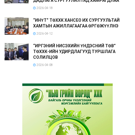
ДАДЛАГА СУРГУУЛИЛТАД ХАМРАГДЛАА
2026-04-18
“ИНҮТ” ТӨХХК ХАНСЕО ИХ СУРГУУЛЬТАЙ
ХАМТЫН АЖИЛЛАГААГАА ӨРГӨЖҮҮЛНЭ
2026-04-12
“ИРГЭНИЙ НИСЭХИЙН ҮНДЭСНИЙ ТӨВ”
ТӨХХК-ИЙН УДИРДЛАГУУД ТУРШЛАГА
СОЛИЛЦОВ
2026-04-08