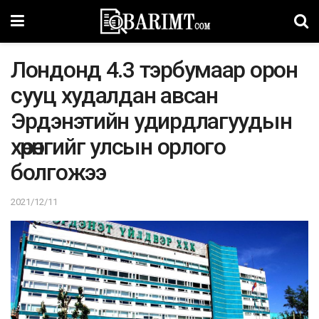
Лондонд 4.3 тэрбумаар орон
сууц худалдан авсан
Эрдэнэтийн удирдлагуудын
хөрөнгийг улсын орлого
болгожээ
2021/12/11