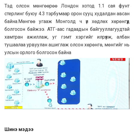
Тэд олсон мөнгөөрөө Лондон хотод 1.1 сая фунт
стерлинг буюу 4.3 тэрбумаар орон сууц худалдан авсан
байна.Мөнгөө угааж Монголд ч үл хөдлөх хөрөнгүүд
болгосон байжээ. АТГ-аас гадаадын байгууллагуудтай
хамтран ажиллаж, уг гэмт хэргийг илрүүлж, албан
тушаалаа урвуулан ашиглаж олсон хөрөнгө, мөнгийг нь
улсын орлого болгосон байна
Шинэ мэдээ