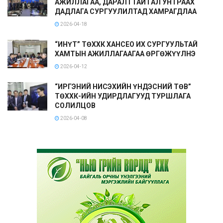
АЖИЛЛАГАА, ДАРАЛТТАЙ ГАЛ УНТРААХ
ДАДЛАГА СУРГУУЛИЛТАД ХАМРАГДЛАА
2026-04-18
“ИНҮТ” ТӨХХК ХАНСЕО ИХ СУРГУУЛЬТАЙ
ХАМТЫН АЖИЛЛАГААГАА ӨРГӨЖҮҮЛНЭ
2026-04-12
“ИРГЭНИЙ НИСЭХИЙН ҮНДЭСНИЙ ТӨВ”
ТӨХХК-ИЙН УДИРДЛАГУУД ТУРШЛАГА
СОЛИЛЦОВ
2026-04-08