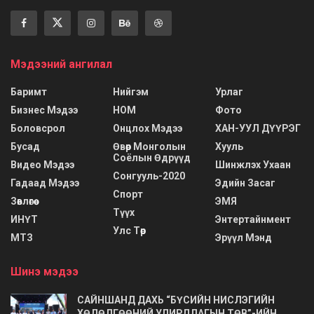
Мэдээний ангилал
Баримт
Нийгэм
Урлаг
Бизнес Мэдээ
НОМ
Фото
Боловсрол
Онцлох Мэдээ
ХАН-УУЛ ДҮҮРЭГ
Бусад
Өвөр Монголын
Хууль
Соёлын Өдрүүд
Видео Мэдээ
Шинжлэх Ухаан
Сонгууль-2020
Гадаад Мэдээ
Эдийн Засаг
Спорт
Зөвлөгөө
ЭМЯ
Түүх
ИНҮТ
Энтертайнмент
Улс Төр
МТЗ
Эрүүл Мэнд
Шинэ мэдээ
САЙНШАНД ДАХЬ “БҮСИЙН НИСЛЭГИЙН
ХӨДӨЛГӨӨНИЙ УДИРДЛАГЫН ТӨВ”-ИЙН