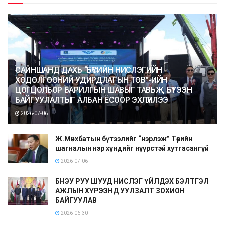
САЙНШАНД ДАХЬ “БҮСИЙН НИСЛЭГИЙН
ХӨДӨЛГӨӨНИЙ УДИРДЛАГЫН ТӨВ”-ИЙН
ЦОГЦОЛБОР БАРИЛГЫН ШАВЫГ ТАВЬЖ, БҮТЭЭН
БАЙГУУЛАЛТЫГ АЛБАН ЁСООР ЭХЛҮҮЛЛЭЭ
2026-07-06
Ж.Мөнхбатын бүтээлийг “нэрлэж” Төрийн
шагналын нэр хүндийг нүүрстэй хутгасангүй
2026-07-06
БНЭУ РУУ ШУУД НИСЛЭГ ҮЙЛДЭХ БЭЛТГЭЛ
АЖЛЫН ХҮРЭЭНД УУЛЗАЛТ ЗОХИОН
БАЙГУУЛАВ
2026-06-30