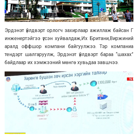
Эрдэнэт үйлдвэрт орлогч захирлаар ажиллаж байсан Г
инженертэйгээ үгсэн хуйвалдаж,Их Британи,Виржиний
аралд оффшор компани байгуулжээ. Тэр компаниа
тендэрт шалгаруулж, Эрдэнэт үйлдвэрт бараа “шахах”
байдлаар их хэмжээний мөнгө хувьдаа завшчээ.