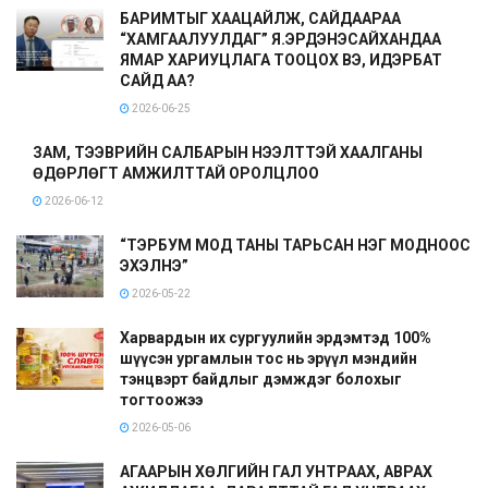
БАРИМТЫГ ХААЦАЙЛЖ, САЙДААРАА
“ХАМГААЛУУЛДАГ” Я.ЭРДЭНЭСАЙХАНДАА
ЯМАР ХАРИУЦЛАГА ТООЦОХ ВЭ, ИДЭРБАТ
САЙД АА?
2026-06-25
ЗАМ, ТЭЭВРИЙН САЛБАРЫН НЭЭЛТТЭЙ ХААЛГАНЫ
ӨДӨРЛӨГТ АМЖИЛТТАЙ ОРОЛЦЛОО
2026-06-12
“ТЭРБУМ МОД ТАНЫ ТАРЬСАН НЭГ МОДНООС
ЭХЭЛНЭ”
2026-05-22
Харвардын их сургуулийн эрдэмтэд 100%
шүүсэн ургамлын тос нь эрүүл мэндийн
тэнцвэрт байдлыг дэмждэг болохыг
тогтоожээ
2026-05-06
АГААРЫН ХӨЛГИЙН ГАЛ УНТРААХ, АВРАХ