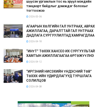
шүүсэн ургамлын тос нь эрүүл мэндийн
тэнцвэрт байдлыг дэмждэг болохыг
тогтоожээ
2026-05-06
АГААРЫН ХӨЛГИЙН ГАЛ УНТРААХ, АВРАХ
АЖИЛЛАГАА, ДАРАЛТТАЙ ГАЛ УНТРААХ
ДАДЛАГА СУРГУУЛИЛТАД ХАМРАГДЛАА
2026-04-18
“ИНҮТ” ТӨХХК ХАНСЕО ИХ СУРГУУЛЬТАЙ
ХАМТЫН АЖИЛЛАГААГАА ӨРГӨЖҮҮЛНЭ
2026-04-12
“ИРГЭНИЙ НИСЭХИЙН ҮНДЭСНИЙ ТӨВ”
ТӨХХК-ИЙН УДИРДЛАГУУД ТУРШЛАГА
СОЛИЛЦОВ
2026-04-08