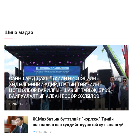
Шинэ мэдээ
САЙНШАНД ДАХЬ “БҮСИЙН НИСЛЭГИЙН
ХӨДӨЛГӨӨНИЙ УДИРДЛАГЫН ТӨВ”-ИЙН
ЦОГЦОЛБОР БАРИЛГЫН ШАВЫГ ТАВЬЖ, БҮТЭЭН
БАЙГУУЛАЛТЫГ АЛБАН ЁСООР ЭХЛҮҮЛЛЭЭ
2026-07-06
Ж.Мөнхбатын бүтээлийг “нэрлэж” Төрийн
шагналын нэр хүндийг нүүрстэй хутгасангүй
2026-07-06