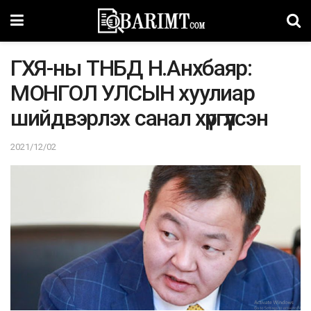
ГХЯ-ны ТНБД Н.Анхбаяр:
МОНГОЛ УЛСЫН хуулиар
шийдвэрлэх санал хүргүүлсэн
2021/12/02