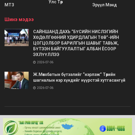
Улс Төр
МТЗ
Эрүүл Мэнд
Шинэ мэдээ
САЙНШАНД ДАХЬ “БҮСИЙН НИСЛЭГИЙН
ХӨДӨЛГӨӨНИЙ УДИРДЛАГЫН ТӨВ”-ИЙН
ЦОГЦОЛБОР БАРИЛГЫН ШАВЫГ ТАВЬЖ,
БҮТЭЭН БАЙГУУЛАЛТЫГ АЛБАН ЁСООР
ЭХЛҮҮЛЛЭЭ
2026-07-06
Ж.Мөнхбатын бүтээлийг “нэрлэж” Төрийн
шагналын нэр хүндийг нүүрстэй хутгасангүй
2026-07-06
© 2020
Barimt.com
- Зохиогчийн эрх хуулиар хамгаалагдсан. Загварыг
ONLINE MEDIA LLC
.