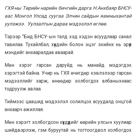
ГХЯ-ны Төрийн нарийн бичгийн дарга Н.Анхбаяр БНСУ-
аас Монгол Улсад суугаа Элчин сайдын яамныхантай
уулзжээ. Уулзалтын дараа мэдээлэл өглөө.
Тэрээр “Бид БНСУ-ын талд хэд хэдэн асуудлаар санал
тавилаа. Тухайлбал, хүүхдийн болон эцэг эхийнх нь эрүүл
мэндийг анхааралдаа аваарай.
Мөн хэрэг гарсан даруйд нь манайд мэдэгдэх
хэрэгтэй байна. Учир нь ГХЯ өчигдөр хэвлэлээр гарсан
мэдээллийг харж, өнөөдөр холбогдох албаныхнаас
тодруулж авлаа.
Тиймээс цаашид мэдээлэл солилцох асуудалд онцгой
анхаарч ажиллая.
Мөн хэрэгт холбогдсон хүүхдүүдийг өөрийн улсын хуулиар
шийдвэрлэж, гэм буруутай нь тогтоогдвол холбогдох