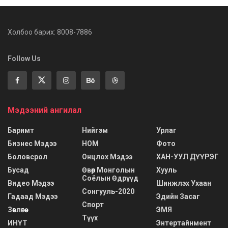
Холбоо барих: 8008-7886
Follow Us
Мэдээний ангилал
Баримт
Нийгэм
Урлаг
Бизнес Мэдээ
НОМ
Фото
Боловсрол
Онцлох Мэдээ
ХАН-УУЛ ДҮҮРЭГ
Бусад
Өвөр Монголын
Хууль
Соёлын Өдрүүд
Видео Мэдээ
Шинжлэх Ухаан
Сонгууль-2020
Гадаад Мэдээ
Эдийн Засаг
Спорт
Зөвлөгөө
ЭМЯ
Түүх
ИНҮТ
Энтертайнмент