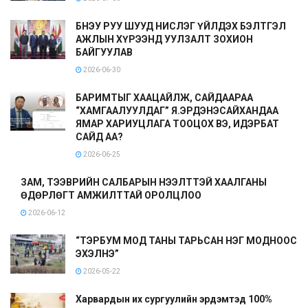
БНЭУ РУУ ШУУД НИСЛЭГ ҮЙЛДЭХ БЭЛТГЭЛ
АЖЛЫН ХҮРЭЭНД УУЛЗАЛТ ЗОХИОН
БАЙГУУЛАВ
2026-06-30
БАРИМТЫГ ХААЦАЙЛЖ, САЙДААРАА
“ХАМГААЛУУЛДАГ” Я.ЭРДЭНЭСАЙХАНДАА
ЯМАР ХАРИУЦЛАГА ТООЦОХ ВЭ, ИДЭРБАТ
САЙД АА?
2026-06-25
ЗАМ, ТЭЭВРИЙН САЛБАРЫН НЭЭЛТТЭЙ ХААЛГАНЫ
ӨДӨРЛӨГТ АМЖИЛТТАЙ ОРОЛЦЛОО
2026-06-12
“ТЭРБУМ МОД ТАНЫ ТАРЬСАН НЭГ МОДНООС
ЭХЭЛНЭ”
2026-05-22
Харвардын их сургуулийн эрдэмтэд 100%