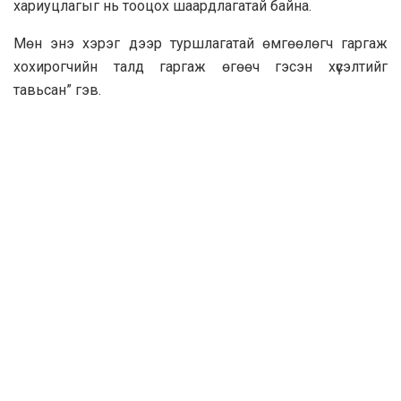
хариуцлагыг нь тооцох шаардлагатай байна.
Мөн энэ хэрэг дээр туршлагатай өмгөөлөгч гаргаж
хохирогчийн талд гаргаж өгөөч гэсэн хүсэлтийг
тавьсан” гэв.