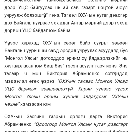
дээр УЦС байгуулах нь ай сав газарт ноцтой аюул
учруулж болзошгүй” гэнэ. Тэгвэл ОХУ-ын нутаг дэвсгэр
дэх Байгаль нуураас эх авдаг Ангар мөрний дээр гэхэд
дөрвөн УЦС байдаг юм байна.
Үүнээс харахад ОХУ-ын сөрөг байр суурьт зөвхөн
Байгаль нуурын ай савд эрсдэл учруулах асуудалд бус
“Монгол Улсыг дотооддоо эрчим хүч үйлдвэрлэхийг нь
хязгаарласан юм биш биз” гэсэн асуулт гарч ирнэ. Энэ
талаар ч мөн Виктория Абрамченко сэтгүүлчдэд
мэдээлэл өгөх үеэрээ
“ОХУ-ын талаас Монгол Улсад
УЦС барихыг зөвшөөрөхгүй. Харин үүнээс үүдэх
Монгол Улсын эрчим хүчний алдагдлыг ОХУ-ын
нөхнө”
хэмээсэн юм.
ОХУ-ын Засгийн газрын орлогч дарга Виктория
Абрамченко
“Одоогоор Монгол Улсын нутаг дэвсгэрт
эрчим хүч үйлдвэрлэх хүчин чадал хангалтгүй байгаа