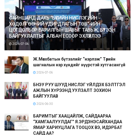
САЙНШАНД ДАХЬ “БҮСИЙН НИСЛЭГИЙН
ХӨДӨЛГӨӨНИЙ УДИРДЛАГЫН ТӨВ”-ИЙН
ЦОГЦОЛБОР БАРИЛГЫН ШАВЫГ ТАВЬЖ, БҮТЭЭН
БАЙГУУЛАЛТЫГ АЛБАН ЁСООР ЭХЛҮҮЛЛЭЭ
2026-07-06
Ж.Мөнхбатын бүтээлийг “нэрлэж” Төрийн
шагналын нэр хүндийг нүүрстэй хутгасангүй
2026-07-06
БНЭУ РУУ ШУУД НИСЛЭГ ҮЙЛДЭХ БЭЛТГЭЛ
АЖЛЫН ХҮРЭЭНД УУЛЗАЛТ ЗОХИОН
БАЙГУУЛАВ
2026-06-30
БАРИМТЫГ ХААЦАЙЛЖ, САЙДААРАА
“ХАМГААЛУУЛДАГ” Я.ЭРДЭНЭСАЙХАНДАА
ЯМАР ХАРИУЦЛАГА ТООЦОХ ВЭ, ИДЭРБАТ
САЙД АА?