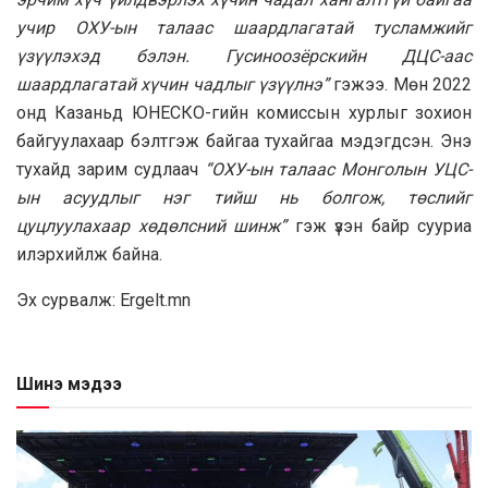
учир ОХУ-ын талаас шаардлагатай тусламжийг
үзүүлэхэд бэлэн. Гусиноозёрскийн ДЦС-аас
шаардлагатай хүчин чадлыг үзүүлнэ”
гэжээ. Мөн 2022
онд Казаньд ЮНЕСКО-гийн комиссын хурлыг зохион
байгуулахаар бэлтгэж байгаа тухайгаа мэдэгдсэн. Энэ
тухайд зарим судлаач
“ОХУ-ын талаас Монголын УЦС-
ын асуудлыг нэг тийш нь болгож, төслийг
цуцлуулахаар хөдөлсний шинж”
гэж үзэн байр сууриа
илэрхийлж байна.
Эх сурвалж: Ergelt.mn
Шинэ мэдээ