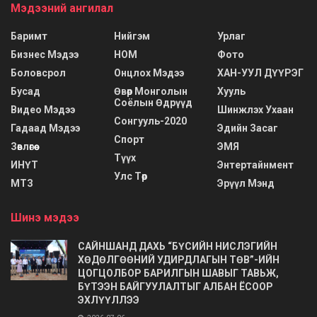
Мэдээний ангилал
Баримт
Нийгэм
Урлаг
Бизнес Мэдээ
НОМ
Фото
Боловсрол
Онцлох Мэдээ
ХАН-УУЛ ДҮҮРЭГ
Бусад
Өвөр Монголын
Хууль
Соёлын Өдрүүд
Видео Мэдээ
Шинжлэх Ухаан
Сонгууль-2020
Гадаад Мэдээ
Эдийн Засаг
Спорт
Зөвлөгөө
ЭМЯ
Түүх
ИНҮТ
Энтертайнмент
Улс Төр
МТЗ
Эрүүл Мэнд
Шинэ мэдээ
САЙНШАНД ДАХЬ “БҮСИЙН НИСЛЭГИЙН
ХӨДӨЛГӨӨНИЙ УДИРДЛАГЫН ТӨВ”-ИЙН
ЦОГЦОЛБОР БАРИЛГЫН ШАВЫГ ТАВЬЖ,
БҮТЭЭН БАЙГУУЛАЛТЫГ АЛБАН ЁСООР
ЭХЛҮҮЛЛЭЭ