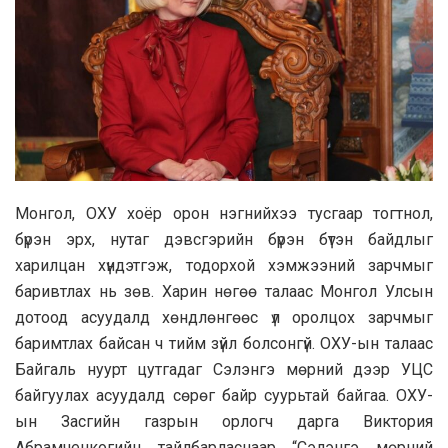
Монгол, ОХУ хоёр орон нэгнийхээ тусгаар тогтнол,
бүрэн эрх, нутаг дэвсгэрийн бүрэн бүтэн байдлыг
харилцан хүндэтгэж, тодорхой хэмжээний зарчмыг
баривтлах нь зөв. Харин нөгөө талаас Монгол Улсын
дотоод асуудалд хөндлөнгөөс үл оролцох зарчмыг
баримтлах байсан ч тийм зүйл болсонгүй. ОХУ-ын талаас
Байгаль нуурт цутгадаг Сэлэнгэ мөрний дээр УЦС
байгуулах асуудалд сөрөг байр суурьтай байгаа. ОХУ-
ын Засгийн газрын орлогч дарга Виктория
Абрамченкогийн тайлбарласнаар “Сэлэнгэ мөрний