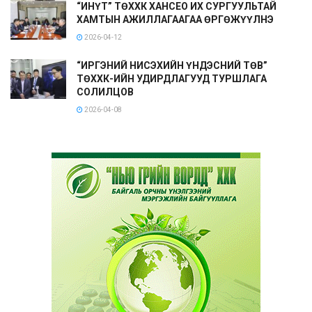
“ИНҮТ” ТӨХХК ХАНСЕО ИХ СУРГУУЛЬТАЙ
ХАМТЫН АЖИЛЛАГААГАА ӨРГӨЖҮҮЛНЭ
2026-04-12
“ИРГЭНИЙ НИСЭХИЙН ҮНДЭСНИЙ ТӨВ”
ТӨХХК-ИЙН УДИРДЛАГУУД ТУРШЛАГА
СОЛИЛЦОВ
2026-04-08