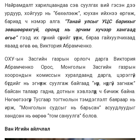
Найрамдалт харилцаандаа сэв суулгах вий гэсэн дээ
урдуур, хойгуур нь “бөхөлзөж”, юухан ийхнээ өргөж,
бариад ч нэмэр алга.
“Танай улсыг УЦС барихыг
зөвшөөрөхгүй, оронд нь эрчим хүчээр хангаад
өгье”
гээд их гүрний сүрийг үзүүлж, бяраа гайхуулчихаад
яваад өгөв өө, Виктория Абрамченко.
ОХУ-ын Засгийн газрын орлогч дарга Виктория
Абрамченко Орос, Монголын Засгийн газрын
хоорондын комиссын хуралдаанд дарга, цэрэггүй
бүгдийг нь эгнүүлж суулгаж байгаад “нүүр, нүдгүй загнаж”
байсан талаар гадна, дотнын хэвлэлүүд ч бичиж байна.
Нөгөөтээгүүр Тусгаар тогтнолын тэмдэглэлт баяраар нь
ирж, “Монголын судсыг нь барьсан” асуудлуудыг
хөндсөн нь өөрөө “том сануулга” болов.
Ван Игийн айлчлал