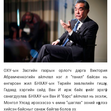
ОХУ-ын Засгийн газрын орлогч дарга Виктория
Абрамченкогийн айлчлал нэг л “танил” байсан нь
өнгөрсөн жил БНХАУ-ын Төрийн зөвлөлийн гишүүн,
Гадаад хэргийн сайд Ван И ирж байх үеийг эрхгүй
санагдуулав. БНХАУ-ын Ван И “бэрс” айлчлал нь эхэлж,
Монгол Улсад ирэхээсээ ч өмнө “шаглах” эхний нүүдлээ
хийсэн байсныг санаж байгаа болов уу.