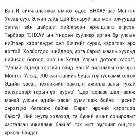
Ван И айлчлалынхаа өмнөх өдөр БНХАУ-аас Монгол
Улсад суух Элчин сайд Цай Вэньруйгаар монголчуудад
сэтгэл зүйн дайралт хийлгэсэн ярилцлага өгүүлсэн.
Тэрбээр “БНХАУ-ын Үндсэн хуулиар иргэн бүр улсын
нийтээр хэрэглэдэг хэл бичгийг сурах, хэрэглэх эрх
үүрэгтэй. Холбогдох шийдвэр, арга барил маань хуульд
нийцсэн бөгөөд энэ нь Хятад Улсын дотоод хэрэг”,
“Манай гадаад хэргийн сайд Ван И айлчлалынхаа үеэр
Монгол Улсад 700 сая юанийн буцалтгүй тусламж олгох
Эдийн засаг, техникийн хамтын ажиллагааны тухай
хэлэлцээрт гарын үсэг зурна”, “Цар тахлаас шалтгаалж
манай улсын эдийн засаг хумигдаж байна. Нүүрсний
хэрэгцээ багасаж байна. Бараг нүүрсний хэрэгцээ
байхгүй. Ний нуугүй хэлэхэд, та бүхний ашиг сонирхлыг
харгалзан ажиллаж байна” гэх мэт зүйлсийг онцлон
ярьсан байдаг.