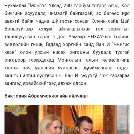
Чухамдаа “Монгол Улсад 280 тэрбум төгрөг өгнө, Хэл
бичгийн асуудалд чимээгүй байгаарай, эс бөгөөс нүүрс
авахгүй байж чадна шүү” гэсэн санааг Элчин сайд Цай
Вэньруйгаар хэлүүлж, айлчлалынхаа гол зорилгыг
танилцуулсан хэрэг л дээ. Улмаар БНХАУ-ын Төрийн
зөвлөлийн гишүүн, Гадаад хэргийн сайд Ван И “Чингис
хаан” олон улсын нисэх онгоцны буудалд тусгай
онгоцоор газардахад Монголын талын төлөөлөгчид
хүлээж авч, үндэсний хувцасны дүүриймаагаар хадаг,
мөнгөн аятай сүү өгүүлсэн ч, Ван И сүү уухгүй гэж гараараа
зангаад ярвайсхийгээд алхаж одсон.
Виктория Абрамченкогийн айлчлал