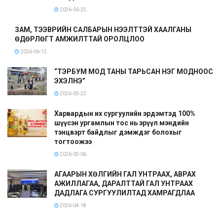
2026-06-25
ЗАМ, ТЭЭВРИЙН САЛБАРЫН НЭЭЛТТЭЙ ХААЛГАНЫ
ӨДӨРЛӨГТ АМЖИЛТТАЙ ОРОЛЦЛОО
2026-06-12
“ТЭРБУМ МОД ТАНЫ ТАРЬСАН НЭГ МОДНООС
ЭХЭЛНЭ”
2026-05-22
Харвардын их сургуулийн эрдэмтэд 100%
шүүсэн ургамлын тос нь эрүүл мэндийн
тэнцвэрт байдлыг дэмждэг болохыг
тогтоожээ
2026-05-06
АГААРЫН ХӨЛГИЙН ГАЛ УНТРААХ, АВРАХ
АЖИЛЛАГАА, ДАРАЛТТАЙ ГАЛ УНТРААХ
ДАДЛАГА СУРГУУЛИЛТАД ХАМРАГДЛАА
2026-04-18