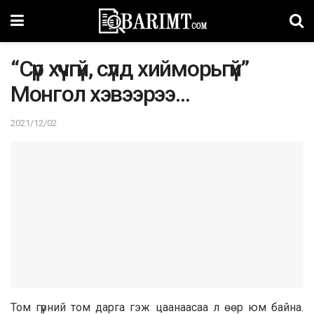
“Сүр хүчгүй, сүлд хийморьгүй”
Монгол хэвээрээ…
2021/12/02
Том гүрний том дарга гэж цаанаасаа л өөр юм байна.