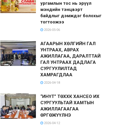
ургамлын тос нь эрүүл
мэндийн тэнцвэрт
байдлыг дэмждэг болохыг
тогтоожээ
2026-05-06
АГААРЫН ХӨЛГИЙН ГАЛ
УНТРААХ, АВРАХ
АЖИЛЛАГАА, ДАРАЛТТАЙ
ГАЛ УНТРААХ ДАДЛАГА
СУРГУУЛИЛТАД
ХАМРАГДЛАА
2026-04-18
“ИНҮТ” ТӨХХК ХАНСЕО ИХ
СУРГУУЛЬТАЙ ХАМТЫН
АЖИЛЛАГААГАА
ӨРГӨЖҮҮЛНЭ
2026-04-12