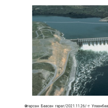
Өнгөрсөн Баасан гараг/2021.11.26/-т Улаанб