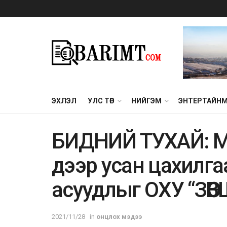
ЭХЛЭЛ
УЛС ТӨР
НИЙГЭМ
ЭНТЕРТАЙН
БИДНИЙ ТУХАЙ: Мо
дээр усан цахилга
асуудлыг ОХУ “ЗӨВШ
2021/11/28
in
онцлох мэдээ