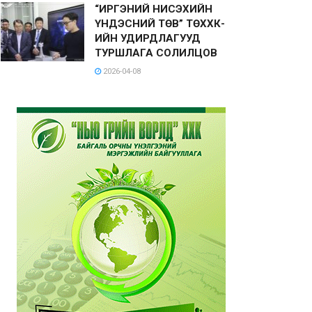
“ИРГЭНИЙ НИСЭХИЙН
ҮНДЭСНИЙ ТӨВ” ТӨХХК-
ИЙН УДИРДЛАГУУД
ТУРШЛАГА СОЛИЛЦОВ
2026-04-08