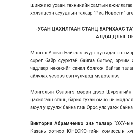
шинжлэх ухаан, техникийн хамтын ажиллагаа
хэлэлцсэн асуудлын талаар “Риа Новости” аге
-УСАН ЦАХИЛГААН СТАНЦ БАРИХААС ТА
АЛДАГДЛЫГ ОР
Монгол Улсын Байгаль нуурт цутгадаг гол мө
сөрөг байр суурьтай байгаа бөгөөд эрчим 
чадлаар нөхөхийг санал болгож байгаа тал
айлчлах үеэрээ сэтгүүлчдэд мэдээллээ.
Монголын Сэлэнгэ мөрөн дээр Шүрэнгийн ус
цахилгаан станц барих тухай өмнө нь мэдээ
аюул учруулж байна гэж Орос улс үзэж байна
Виктория Абрамченко энэ талаар
“ОХУ-ын
Казань хотноо ЮНЕСКО-гийн комиссын хур