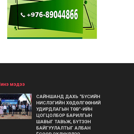
инэ мэдээ
САЙНШАНД ДАХЬ “БҮСИЙН
НИСЛЭГИЙН ХӨДӨЛГӨӨНИЙ
УДИРДЛАГЫН ТӨВ”-ИЙН
ЦОГЦОЛБОР БАРИЛГЫН
ШАВЫГ ТАВЬЖ, БҮТЭЭН
БАЙГУУЛАЛТЫГ АЛБАН