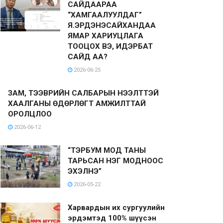
САЙДААРАА
“ХАМГААЛУУЛДАГ”
Я.ЭРДЭНЭСАЙХАНДАА
ЯМАР ХАРИУЦЛАГА
ТООЦОХ ВЭ, ИДЭРБАТ
САЙД АА?
2026-06-25
ЗАМ, ТЭЭВРИЙН САЛБАРЫН НЭЭЛТТЭЙ
ХААЛГАНЫ ӨДӨРЛӨГТ АМЖИЛТТАЙ
ОРОЛЦЛОО
2026-06-12
“ТЭРБУМ МОД ТАНЫ
ТАРЬСАН НЭГ МОДНООС
ЭХЭЛНЭ”
2026-05-22
Харвардын их сургуулийн
эрдэмтэд 100% шүүсэн