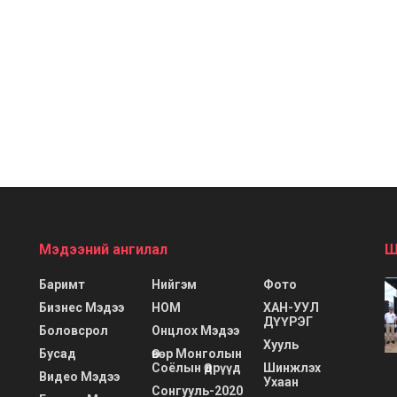
Мэдээний ангилал
Ш
Баримт
Нийгэм
Фото
Бизнес Мэдээ
НОМ
ХАН-УУЛ
ДҮҮРЭГ
Боловсрол
Онцлох Мэдээ
Хууль
Бусад
Өвөр Монголын
Соёлын Өдрүүд
Шинжлэх
Видео Мэдээ
Ухаан
Сонгууль-2020