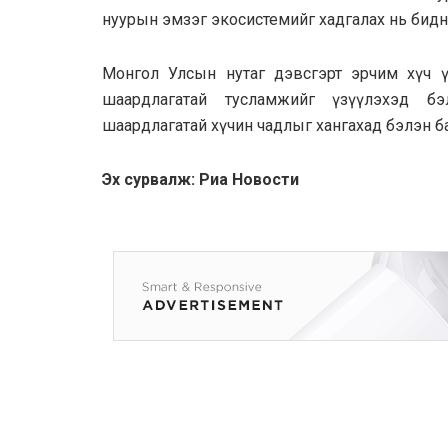
нуурын эмзэг экосистемийг хадгалах нь бидн
Монгол Улсын нутаг дэвсгэрт эрчим хүч ү
шаардлагатай тусламжийг үзүүлэхэд бэ
шаардлагатай хүчин чадлыг хангахад бэлэн ба
Эх сурвалж: Риа Новости