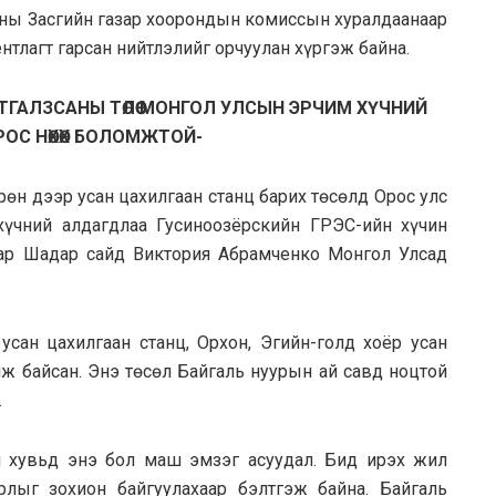
ны Засгийн газар хоорондын комиссын хуралдаанаар
нтлагт гарсан нийтлэлийг орчуулан хүргэж байна.
ТГАЛЗСАНЫ ТӨЛӨӨ МОНГОЛ УЛСЫН ЭРЧИМ ХҮЧНИЙ
ОС НӨХӨX БОЛОМЖТОЙ-
рөн дээр усан цахилгаан станц барих төсөлд Орос улс
хүчний алдагдлаа Гусиноозёрскийн ГРЭС-ийн хүчин
аар Шадар сайд Виктория Абрамченко Монгол Улсад
ан цахилгаан станц, Орхон, Эгийн-голд хоёр усан
лж байсан. Энэ төсөл Байгаль нуурын ай савд ноцтой
.
 хувьд энэ бол маш эмзэг асуудал. Бид ирэх жил
лыг зохион байгуулахаар бэлтгэж байна. Байгаль