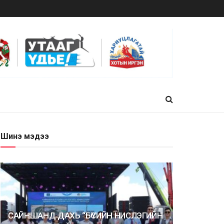
Шинэ мэдээ
САЙНШАНД ДАХЬ “БҮСИЙН НИСЛЭГИЙН