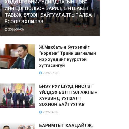
ХӨДӨЛГӨӨНИЙ УДИРДЛАГЫН ТӨВ”-
ИЙН ЦОГЦОЛБОР БАРИЛГЫН ШАВЫГ
ТАВЬЖ, БҮТЭЭН БАЙГУУЛАЛТЫГ АЛБАН
ЁСООР ЭХЛҮҮЛЛЭЭ
2026-07-06
Ж.Мөнхбатын бүтээлийг
“нэрлэж” Төрийн шагналын
нэр хүндийг нүүрстэй
хутгасангүй
2026-07-06
БНЭУ РУУ ШУУД НИСЛЭГ
ҮЙЛДЭХ БЭЛТГЭЛ АЖЛЫН
ХҮРЭЭНД УУЛЗАЛТ
ЗОХИОН БАЙГУУЛАВ
2026-06-30
БАРИМТЫГ ХААЦАЙЛЖ,