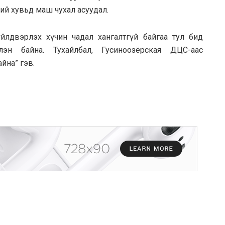
ий хувьд маш чухал асуудал.
йлдвэрлэх хүчин чадал хангалтгүй байгаа тул бид
лэн байна. Тухайлбал, Гусиноозёрская ДЦС-аас
йна” гэв.