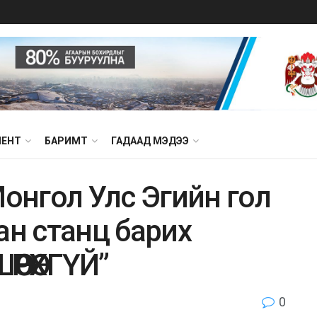
МЕНТ
БАРИМТ
ГАДААД МЭДЭЭ
нгол Улс Эгийн гол
ан станц барих
ӨӨРӨХГҮЙ”
0