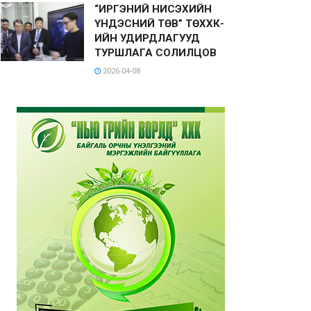
“ИРГЭНИЙ НИСЭХИЙН
ҮНДЭСНИЙ ТӨВ” ТӨХХК-
ИЙН УДИРДЛАГУУД
ТУРШЛАГА СОЛИЛЦОВ
2026-04-08