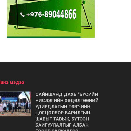
инэ мэдээ
САЙНШАНД ДАХЬ “БҮСИЙН
НИСЛЭГИЙН ХӨДӨЛГӨӨНИЙ
УДИРДЛАГЫН ТӨВ”-ИЙН
ЦОГЦОЛБОР БАРИЛГЫН
ШАВЫГ ТАВЬЖ, БҮТЭЭН
БАЙГУУЛАЛТЫГ АЛБАН