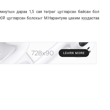
инутын дараа 1,5 сая төгрөг цугларсан байсан бол
00₮ цугларсан болохыг М.Нарантуяа цахим хуудастаа