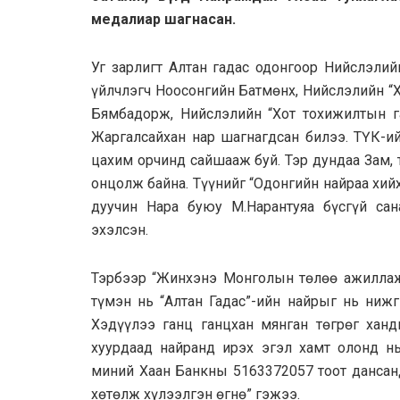
медалиар шагнасан.
Уг зарлигт Алтан гадас одонгоор Нийслэлий
үйлчлэгч Ноосонгийн Батмөнх, Нийслэлийн “
Бямбадорж, Нийслэлийн “Хот тохижилтын га
Жаргалсайхан нар шагнагдсан билээ. ТҮК-
цахим орчинд сайшааж буй. Тэр дундаа Зам, 
онцолж байна. Түүнийг “Одонгийн найраа хий
дуучин Нара буюу М.Нарантуяа бүсгүй са
эхэлсэн.
Тэрбээр “Жинхэнэ Монголын төлөө ажиллаж
түмэн нь “Алтан Гадас”-ийн найрыг нь нижг
Хэдүүлээ ганц ганцхан мянган төгрөг ханд
хуурдаад найранд ирэх эгэл хамт олонд нь
миний Хаан Банкны 5163372057 тоот дансанд
хөтөлж хүлээлгэн өгнө” гэжээ.