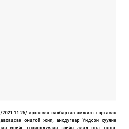
өр /2021.11.25/ эрхэлсэн салбартаа амжилт гаргасан
давхацсан онцгой жил, анхдугаар Үндсэн хуулиа
ан өдрийг тохиолдуулан төрийн дээд цол, одон,