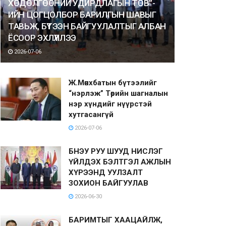
ХӨДӨЛГӨӨНИЙ УДИРДЛАГЫН ТӨВ”-
ИЙН ЦОГЦОЛБОР БАРИЛГЫН ШАВЫГ
ТАВЬЖ, БҮТЭЭН БАЙГУУЛАЛТЫГ АЛБАН
ЁСООР ЭХЛҮҮЛЛЭЭ
2026-07-06
Ж.Мөнхбатын бүтээлийг
“нэрлэж” Төрийн шагналын
нэр хүндийг нүүрстэй
хутгасангүй
2026-07-06
БНЭУ РУУ ШУУД НИСЛЭГ
ҮЙЛДЭХ БЭЛТГЭЛ АЖЛЫН
ХҮРЭЭНД УУЛЗАЛТ
ЗОХИОН БАЙГУУЛАВ
2026-06-30
БАРИМТЫГ ХААЦАЙЛЖ,