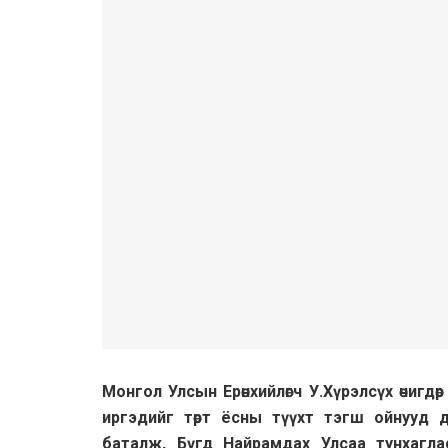
Монгол Улсын Ерөнхийлөгч У.Хүрэлсүх өчигд
иргэдийг төрт ёсны түүхт тэгш ойнууд 
баталж, Бүгд Найрамдах Улсаа тунхаглас