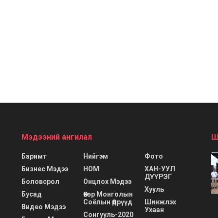
Мэдээний ангилал
Ш
Баримт
Нийгэм
Фото
Бизнес Мэдээ
НОМ
ХАН-УУЛ
ДҮҮРЭГ
Боловсрол
Онцлох Мэдээ
Хууль
Бусад
Өвөр Монголын
Соёлын Өдрүүд
Шинжлэх
Видео Мэдээ
Ухаан
Сонгууль-2020