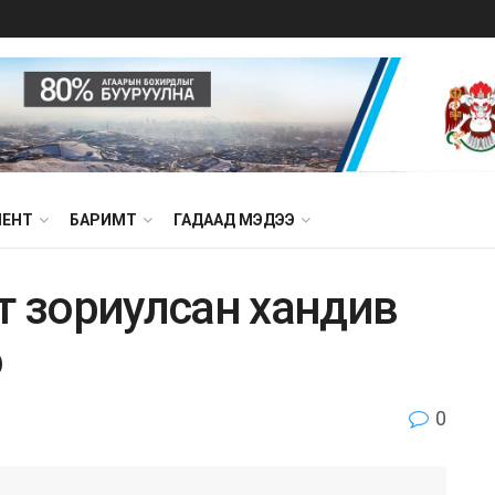
МЕНТ
БАРИМТ
ГАДААД МЭДЭЭ
т зориулсан хандив
э
0