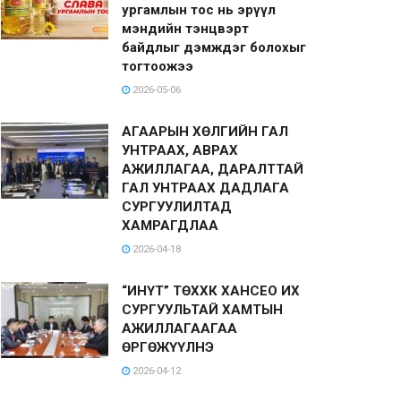
ургамлын тос нь эрүүл
мэндийн тэнцвэрт
байдлыг дэмждэг болохыг
тогтоожээ
2026-05-06
АГААРЫН ХӨЛГИЙН ГАЛ
УНТРААХ, АВРАХ
АЖИЛЛАГАА, ДАРАЛТТАЙ
ГАЛ УНТРААХ ДАДЛАГА
СУРГУУЛИЛТАД
ХАМРАГДЛАА
2026-04-18
“ИНҮТ” ТӨХХК ХАНСЕО ИХ
СУРГУУЛЬТАЙ ХАМТЫН
АЖИЛЛАГААГАА
ӨРГӨЖҮҮЛНЭ
2026-04-12