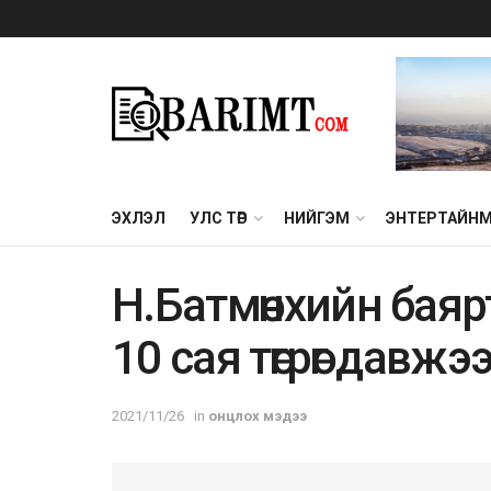
ЭХЛЭЛ
УЛС ТӨР
НИЙГЭМ
ЭНТЕРТАЙН
Н.Батмөнхийн баяр
10 сая төгрөг давжэ
2021/11/26
in
онцлох мэдээ