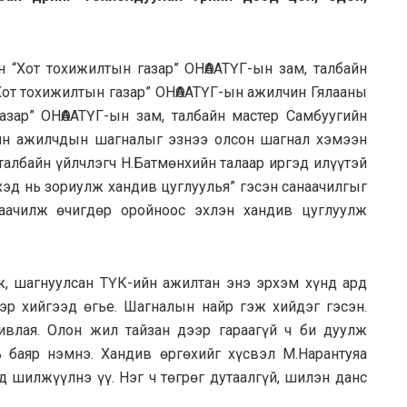
н “Хот тохижилтын газар” ОНӨААТҮГ-ын зам, талбайн
Хот тохижилтын газар” ОНӨААТҮГ-ын ажилчин Гялааны
зар” ОНӨААТҮГ-ын зам, талбайн мастер Самбуугийн
ийн ажилчдын шагналыг эзнээ олсон шагнал хэмээн
талбайн үйлчлэгч Н.Батмөнхийн талаар иргэд илүүтэй
хэд нь зориулж хандив цуглуулья” гэсэн санаачилгыг
наачилж өчигдөр оройноос эхлэн хандив цуглуулж
, шагнуулсан ТҮК-ийн ажилтан энэ эрхэм хүнд ард
эр хийгээд өгье. Шагналын найр гэж хийдэг гэсэн.
ивлая. Олон жил тайзан дээр гараагүй ч би дуулж
 баяр нэмнэ. Хандив өргөхийг хүсвэл М.Нарантуяа
 шилжүүлнэ үү. Нэг ч төгрөг дутаалгүй, шилэн данс