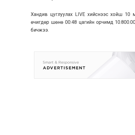
Хандив цуглуулах LIVE хийснээс хойш 10 м
өчигдөр шөнө 00:48 цагийн орчимд 10.800.0
бичжээ.