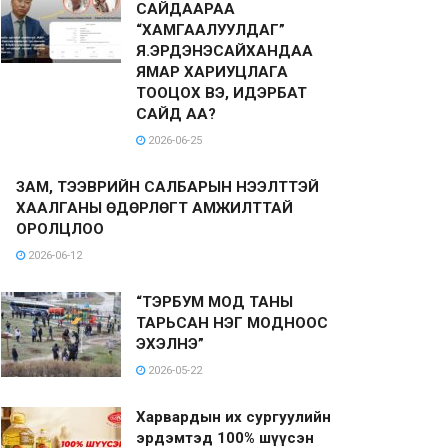
САЙДААРАА
“ХАМГААЛУУЛДАГ”
Я.ЭРДЭНЭСАЙХАНДАА
ЯМАР ХАРИУЦЛАГА
ТООЦОХ ВЭ, ИДЭРБАТ
САЙД АА?
2026-06-25
ЗАМ, ТЭЭВРИЙН САЛБАРЫН НЭЭЛТТЭЙ
ХААЛГАНЫ ӨДӨРЛӨГТ АМЖИЛТТАЙ
ОРОЛЦЛОО
2026-06-12
“ТЭРБУМ МОД ТАНЫ
ТАРЬСАН НЭГ МОДНООС
ЭХЭЛНЭ”
2026-05-22
Харвардын их сургуулийн
эрдэмтэд 100% шүүсэн