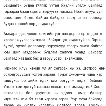
байцаатай будаа гялгар уутан бээлий угалж байгаад
гараараа базагадаа л амруугаа чихлээ. Нѳгѳѳ аяганууд уул
овоо шиг болж байгаа байхдаа гээд санаа зовоод
будаа хоолойгоор давдаггүй ээ…
Амьдралдаа үзсэн хамгийн урт шѳнѳ дороо эргэлдээ л,
хѳлсѳѳ гоожуулаал угаагаал байдаг цаг явдаггүй ээ. Гарын
бугуй, эрхий долоовор хуруунууд тасарч унаж байгаа
юм шиг мэдрэмж буцлам халуун усанд байсаар
байгаад хавдаж бас цэврүү үсэрч эхэлжийн.
Гарнаас илүү хѳлний ул яг хагарах нь ээ. Дотроо нѳгѳѳ
солонгосуудыг үхтэл хараав. Тэнэг хүүрнүүд чинь хар
шѳнѳ үхсэнээ хийж идэх юм эргүүлж явдаг байнаа.
Унтаж хэвтдэггүй хаашаа янзын гаж амьтад вэ? Хоол
захиалсын бол дуустал нь идээч… ямар балиар
идэштэй юм бэ гээл харааж гарав. Уур хүрч байгаад
дараа нь уурлах чадалгүй болтлоо ядрав. Хоолны