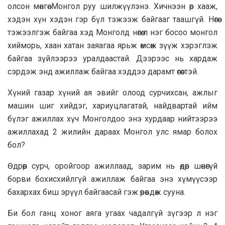
олсон мѳнгѳѳ Монгол руу шилжүүлэнэ. Хичнээн ѳр хааж,
хэдэн хүн хэдэн гэр бүл тэжээж байгааг таашгүй. Нѳгѳѳ
тэжээлгэж байгаа хэд Монголд нѳгѳѳ л нэг босоо монгол
хийморь, хаан хатан заяагаа ярьж ѳмсѳж зүүж хэрэглэж
байгаа зүйлээрээ уралдаастай. Дээрээс нь хардаж
сэрдэж энд ажиллаж байгаа хэддээ дарамт ѳгѳѳстэй.
Хүний газар хүний ая эвийг олоод сурчихсан, ажлыг
машин шиг хийдэг, хариуцлагатай, найдвартай ийм
бүлэг ажиллах хүч Монголдоо энэ хурдаар нийтээрээ
ажиллахад 2 жилийн дараах Монгол улс ямар болох
бол?
Ѳдрѳѳр сурч, оройгоор ажиллаад, зарим нь ѳдѳр шѳнѳгүй
борви бохисхийлгүй ажиллаж байгаа энэ хүмүүсээр
бахархах биш эрүүл байгаасай гэж ѳрѳвдѳж сууна.
Би бол ганц хоног аяга угаах чадалгүй зүгээр л нэг