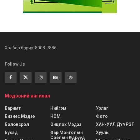
Холбоо барих: 8008-7886
Follow Us
Мэдээний ангилал
Баримт
Нийгэм
Урлаг
Бизнес Мэдээ
НОМ
Фото
Боловсрол
Онцлох Мэдээ
ХАН-УУЛ ДҮҮРЭГ
Бусад
Өвөр Монголын
Хууль
Соёлын Өдрүүд