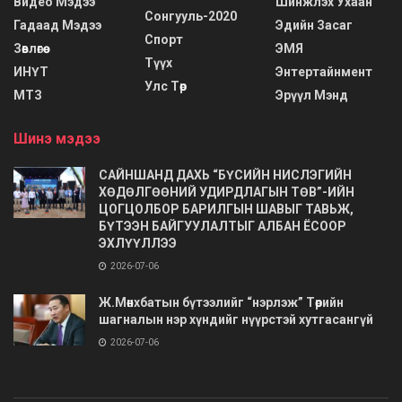
Видео Мэдээ
Шинжлэх Ухаан
Сонгууль-2020
Гадаад Мэдээ
Эдийн Засаг
Спорт
Зөвлөгөө
ЭМЯ
Түүх
ИНҮТ
Энтертайнмент
Улс Төр
МТЗ
Эрүүл Мэнд
Шинэ мэдээ
САЙНШАНД ДАХЬ “БҮСИЙН НИСЛЭГИЙН
ХӨДӨЛГӨӨНИЙ УДИРДЛАГЫН ТӨВ”-ИЙН
ЦОГЦОЛБОР БАРИЛГЫН ШАВЫГ ТАВЬЖ,
БҮТЭЭН БАЙГУУЛАЛТЫГ АЛБАН ЁСООР
ЭХЛҮҮЛЛЭЭ
2026-07-06
Ж.Мөнхбатын бүтээлийг “нэрлэж” Төрийн
шагналын нэр хүндийг нүүрстэй хутгасангүй
2026-07-06