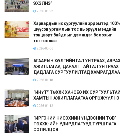
ЭХЭЛНЭ”
2026-05-22
Харвардын их сургуулийн эрдэмтэд 100%
шүүсэн ургамлын тос нь эрүүл мэндийн
тэнцвэрт байдлыг дэмждэг болохыг
тогтоожээ
2026-05-06
АГААРЫН ХӨЛГИЙН ГАЛ УНТРААХ, АВРАХ
АЖИЛЛАГАА, ДАРАЛТТАЙ ГАЛ УНТРААХ
ДАДЛАГА СУРГУУЛИЛТАД ХАМРАГДЛАА
2026-04-18
“ИНҮТ” ТӨХХК ХАНСЕО ИХ СУРГУУЛЬТАЙ
ХАМТЫН АЖИЛЛАГААГАА ӨРГӨЖҮҮЛНЭ
2026-04-12
“ИРГЭНИЙ НИСЭХИЙН ҮНДЭСНИЙ ТӨВ”
ТӨХХК-ИЙН УДИРДЛАГУУД ТУРШЛАГА
СОЛИЛЦОВ