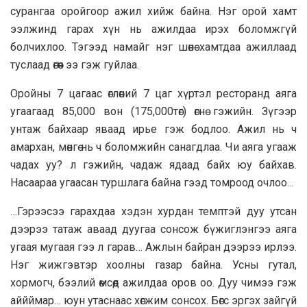
сурангаа оройгоор ажил хийж байна. Нэг орой хамт
ээлжинд гарах хүн нь ажилдаа ирэх боломжгүй
болчихлоо. Тэгээд намайг нэг шѳнѳ хамтдаа ажиллаад
туслаад ѳгѳѳч ээ гэж гуйлаа.
Оройны 7 цагаас ѳглѳѳний 7 цаг хүртэл ресторанд аяга
угаагаад 85,000 вон (175,000тѳг) ѳгнѳ гэжийн. Зүгээр
унтаж байхаар яваад ирье гэж бодлоо. Ажил нь ч
амархан, мѳнгѳ нь ч боломжийн санагдлаа. Чи аяга угааж
чадах уу? л гэжийн, чадаж ядаад байх юу байхав.
Насаараа угаасан туршлага байна гээд томроод очлоо…
…Гэрээсээ гарахдаа хэдэн хурдан темптэй дуу утсан
дээрээ татаж аваад дуугаа сонсож бүжиглэнгээ аяга
угаая мугаая гээ л гарав… Ажлын байран дээрээ ирлээ.
Нэг жижгэвтэр хоолны газар байна. Усны гутал,
хормогч, бээлий ѳмсѳѳд ажилдаа оров оо. Дуу чимээ гэж
аййймар… юун утаснаас хѳгжим сонсох. Бѳгс эргэх зайгүй