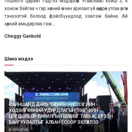
гошного царайт гэдгээ мэдэрсѳѳѳѳн. Угааснаас хойш 3, 4
хонож байгаа ч гар хѳлний ѳвчин арилахгүй ѳнѳѳдрѳѳс утсаа ѳргѳх
тэнхээтэй болоод фэйсбүүкдээд хэвтэж байна. Ай
хѳѳрхий амьдарлаа гэж…
Cheggy Ganbold
Шинэ мэдээ
САЙНШАНД ДАХЬ “БҮСИЙН НИСЛЭГИЙН
ХӨДӨЛГӨӨНИЙ УДИРДЛАГЫН ТӨВ”-ИЙН
ЦОГЦОЛБОР БАРИЛГЫН ШАВЫГ ТАВЬЖ, БҮТЭЭН
БАЙГУУЛАЛТЫГ АЛБАН ЁСООР ЭХЛҮҮЛЛЭЭ
2026-07-06