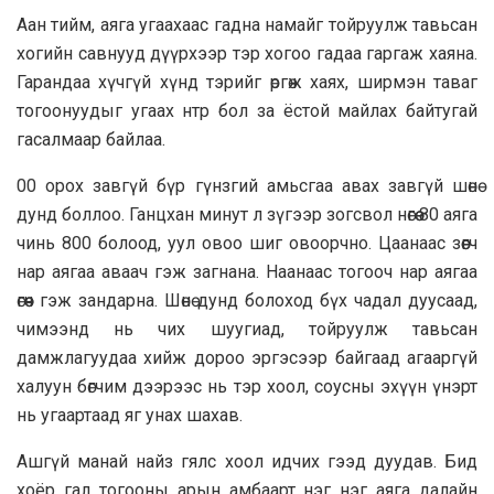
Аан тийм, аяга угаахаас гадна намайг тойруулж тавьсан
хогийн савнууд дүүрхээр тэр хогоо гадаа гаргаж хаяна.
Гарандаа хүчгүй хүнд тэрийг ѳргѳж хаях, ширмэн таваг
тогоонуудыг угаах нтр бол за ёстой майлах байтугай
гасалмаар байлаа.
00 орох завгүй бүр гүнзгий амьсгаа авах завгүй шѳнѳ
дунд боллоо. Ганцхан минут л зүгээр зогсвол нѳгѳѳ 80 аяга
чинь 800 болоод, уул овоо шиг овоорчно. Цаанаас зѳѳгч
нар аягаа аваач гэж загнана. Наанаас тогооч нар аягаа
ѳгѳѳч гэж зандарна. Шѳнѳ дунд болоход бүх чадал дуусаад,
чимээнд нь чих шуугиад, тойруулж тавьсан
дамжлагуудаа хийж дороо эргэсээр байгаад агааргүй
халуун бѳгчим дээрээс нь тэр хоол, соусны эхүүн үнэрт
нь угаартаад яг унах шахав.
Ашгүй манай найз гялс хоол идчих гээд дуудав. Бид
хоёр гал тогооны арын амбаарт нэг нэг аяга далайн