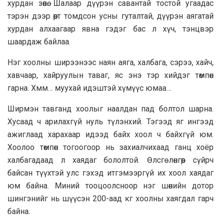
хурдан зѳѳнѳ. Шалаар дүүрэн савантай тостой угаадас
тэрэн дээр ѳѳрт томдсон усны гуталтай, дүүрэн аягатай
хурдан алхаагаар явна гэдэг бас л хүч, тэнцвэр
шаардаж байлаа.
Нэг хоолны ширээнээс наян аяга, халбага, сэрээ, хайч,
хавчаар, хайруулын таваг, яс энэ тэр хийдэг тѳмпѳн
гарна. Хмм… муухай идэштэй хүмүүс юмаа…
Ширмэн тавганд хоолыг наалдан пад болтол шарна.
Хусаад ч арилахгүй нуль түлэнхий. Тэгээд яг ингээд
ажиглаад харахаар идээд байх хоол ч байхгүй юм.
Хоолоо тѳмпѳн тогоогоор нь захиалчихаад ганц хоёр
халбагадаад л хаядаг бололтой. Ѳлсгөлѳнгѳѳр сүйрч
байсан түүхтэй улс гэхэд итгэмээргүй их хоол хаядаг
юм байна. Миний тооцоолсноор нэг шѳнийн дотор
шингэнийг нь шүүсэн 200-аад кг хоолны хаягдал гарч
байна.