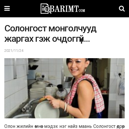
Солонгост монголчууд
жаргах гэж очдоггүй…
2021/11/24
Олон жилийн ѳмнѳѳс мэдэх нэг найз маань Солонгост ѳдрѳѳр