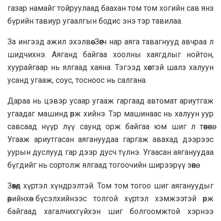
газар намайг тойруулаад баахан том том хогийн сав янз
бүрийн тавиур угаалгын бодис энэ тэр тавилаа.
За ингээд ажил эхэлвѳѳ. Зѳѳгч нар аяга тавагнууд авчраа л
шидчихнэ. Аяганд байгаа хоолны хаягдлыг нойтон,
хуурайгаар нь ялгаад хаяна. Тэгээд хѳѳстэй шалз халуун
усанд угааж, соус, тосноос нь салгана.
Дараа нь цэвэр усаар угааж гаргаад автомат ариутгаж
угаадаг машинд ѳрж хийнэ. Тэр машинаас нь халуун уур
савсаад нүүр лүү саунд орж байгаа юм шиг л тѳѳнѳнѳ.
Угааж ариутгасан аягануудаа гаргаж авахад дээрээс
уурын дуслууд гар дээр дусч түлнэ. Угаасан аягануудаа
бүгдийг нь сортолж ялгаад тогоочийн ширээрүү зѳѳнѳ.
Зѳѳхѳд хүртэл хүндрэлтэй. Том том тогоо шиг аягануудыг
ѳѳрийнхѳѳ бүсэлхийнээс толгой хүртэл хэмжээтэй ѳрж
байгаад хагалчихгүйхэн шиг болгоомжтой хэрнээ