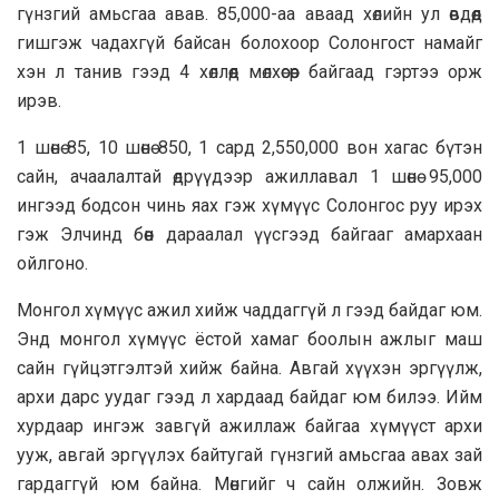
гүнзгий амьсгаа авав. 85,000-аа аваад хѳлийн ул ѳвдѳѳд
гишгэж чадахгүй байсан болохоор Солонгост намайг
хэн л танив гээд 4 хѳллѳѳд мѳлхѳсѳѳр байгаад гэртээ орж
ирэв.
1 шѳнѳ 85, 10 шѳнѳ 850, 1 сард 2,550,000 вон хагас бүтэн
сайн, ачаалалтай ѳдрүүдээр ажиллавал 1 шѳнѳ 95,000
ингээд бодсон чинь яах гэж хүмүүс Солонгос руу ирэх
гэж Элчинд бѳѳн дараалал үүсгээд байгааг амархаан
ойлгоно.
Монгол хүмүүс ажил хийж чаддаггүй л гээд байдаг юм.
Энд монгол хүмүүс ёстой хамаг боолын ажлыг маш
сайн гүйцэтгэлтэй хийж байна. Авгай хүүхэн эргүүлж,
архи дарс уудаг гээд л хардаад байдаг юм билээ. Ийм
хурдаар ингэж завгүй ажиллаж байгаа хүмүүст архи
ууж, авгай эргүүлэх байтугай гүнзгий амьсгаа авах зай
гардаггүй юм байна. Мѳнгийг ч сайн олжийн. Зовж