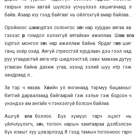
газрын эзэн авгай шүлсээ үсчүүлээл хашигачаад л
байв. Азаар юу гээд байгааг нь ойлгохгүй амар байлаа…
Оройноос шѳнѳ хүртэл солонгос зѳѳгч нар хурдан аягаа ав
гэхээс ѳѳр гомдол хэлэхгүй аятайхан ажиллаа. Шѳнѳѳс ѳглѳѳ
хүртэл монгол зѳѳгч нар ажиллаж байна. Ярдаг гѳлѳг шиг
ганц хоёр охид. Аягүй стресстэй хурдлаач дээ гээл над
руу угаадастай аяга нтр шидлээстэй, савх мавхаа дутуу
угаасан байна дахиж угаа, эзэнд хэлий шүү нтр гэж
зандраад л…
За тэр ч яахав. Хѳлийн ул янгинаад тэрмуу бацааныг
битгий дарвалзаад байгаарай гэж хэлье гэж бодсон ч
үнэндээ ам ангайх ч тэнхэлгүй болсон байлаа.
Ашгүй ѳглѳѳ боллоо. Бүх хүмүүс гарч эцэст нь
үйлчлүүлэгч, зѳѳгч, тогооч нарын хамтаараа дэлбэлсэн
бүх юмыг хуу цэвэрлээд 8 гээд тамын тогооноос гарч