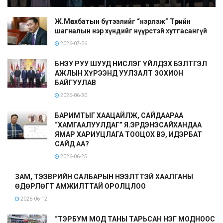
Ж.Мөнхбатын бүтээлийг “нэрлэж” Төрийн
шагналын нэр хүндийг нүүрстэй хутгасангүй
2026-07-06
БНЭУ РУУ ШУУД НИСЛЭГ ҮЙЛДЭХ БЭЛТГЭЛ
АЖЛЫН ХҮРЭЭНД УУЛЗАЛТ ЗОХИОН
БАЙГУУЛАВ
2026-06-30
БАРИМТЫГ ХААЦАЙЛЖ, САЙДААРАА
“ХАМГААЛУУЛДАГ” Я.ЭРДЭНЭСАЙХАНДАА
ЯМАР ХАРИУЦЛАГА ТООЦОХ ВЭ, ИДЭРБАТ
САЙД АА?
2026-06-25
ЗАМ, ТЭЭВРИЙН САЛБАРЫН НЭЭЛТТЭЙ ХААЛГАНЫ
ӨДӨРЛӨГТ АМЖИЛТТАЙ ОРОЛЦЛОО
2026-06-12
“ТЭРБУМ МОД ТАНЫ ТАРЬСАН НЭГ МОДНООС