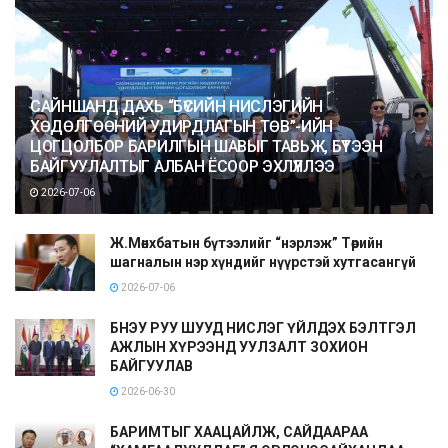
САЙНШАНД ДАХЬ “БҮСИЙН НИСЛЭГИЙН
ХӨДӨЛГӨӨНИЙ УДИРДЛАГЫН ТӨВ”-ИЙН
ЦОГЦОЛБОР БАРИЛГЫН ШАВЫГ ТАВЬЖ, БҮТЭЭН
БАЙГУУЛАЛТЫГ АЛБАН ЁСООР ЭХЛҮҮЛЛЭЭ
2026-07-06
Ж.Мөнхбатын бүтээлийг “нэрлэж” Төрийн
шагналын нэр хүндийг нүүрстэй хутгасангүй
2026-07-06
БНЭУ РУУ ШУУД НИСЛЭГ ҮЙЛДЭХ БЭЛТГЭЛ
АЖЛЫН ХҮРЭЭНД УУЛЗАЛТ ЗОХИОН
БАЙГУУЛАВ
2026-06-30
БАРИМТЫГ ХААЦАЙЛЖ, САЙДААРАА