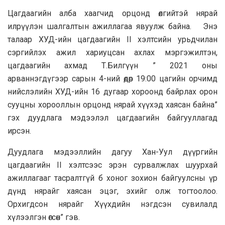
Цагдаагийн алба хаагчид орцонд өлгийтэй нярай
илрүүлэн шалгалтын ажиллагаа явуулж байна. Энэ
талаар ХУД-ийн цагдаагийн II хэлтсийн урьдчилан
сэргийлэх ажил хариуцсан ахлах мэргэжилтэн,
цагдаагийн ахмад Т.Билгүүн ” 2021 оны
арваннэгдүгээр сарын 4-ний өдөр 19:00 цагийн орчимд
нийслэлийн ХУД-ийн 16 дугаар хороонд байрлах орон
сууцны хорооллын орцонд нярай хүүхэд хаясан байна”
гэх дуудлага мэдээлэл цагдаагийн байгууллагад
ирсэн.
Дуудлага мэдээллийн дагуу Хан-Уул дүүргийн
цагдаагийн II хэлтсээс эрэн сурвалжлах шуурхай
ажиллагааг тасралтгүй б хоног зохион байгуулсны үр
дүнд нярайг хаясан эцэг, эхийг олж тогтоолоо.
Орхигдсон нярайг Хүүхдийн нэгдсэн сувилалд
хүлээлгэн өгсөн” гэв.