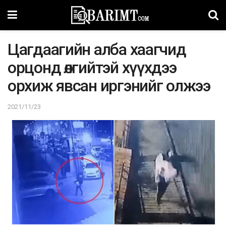
Цагдаагийн алба хаагчид
орцонд өлгийтэй хүүхдээ
орхиж явсан иргэнийг олжээ
2021/11/23