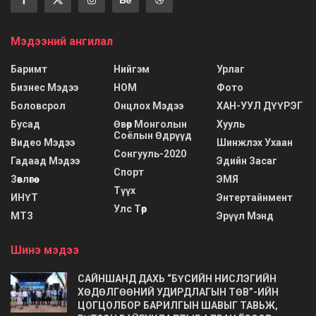
Мэдээний ангилал
Баримт
Нийгэм
Урлаг
Бизнес Мэдээ
НОМ
Фото
Боловсрол
Онцлох Мэдээ
ХАН-УУЛ ДҮҮРЭГ
Бусад
Өвөр Монголын
Хууль
Соёлын Өдрүүд
Видео Мэдээ
Шинжлэх Ухаан
Сонгууль-2020
Гадаад Мэдээ
Эдийн Засаг
Спорт
Зөвлөгөө
ЭМЯ
Түүх
ИНҮТ
Энтертайнмент
Улс Төр
МТЗ
Эрүүл Мэнд
Шинэ мэдээ
САЙНШАНД ДАХЬ “БҮСИЙН НИСЛЭГИЙН
ХӨДӨЛГӨӨНИЙ УДИРДЛАГЫН ТӨВ”-ИЙН
ЦОГЦОЛБОР БАРИЛГЫН ШАВЫГ ТАВЬЖ,