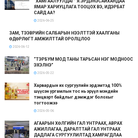
“ХАМГААЛУУЛДАГ” Я.ЭРДЭНЭСАЙХАНДАА
ЯМАР ХАРИУЦЛАГА ТООЦОХ ВЭ, ИДЭРБАТ
САЙД АА?
2026-06-25
ЗАМ, ТЭЭВРИЙН САЛБАРЫН НЭЭЛТТЭЙ ХААЛГАНЫ
ӨДӨРЛӨГТ АМЖИЛТТАЙ ОРОЛЦЛОО
2026-06-12
“ТЭРБУМ МОД ТАНЫ ТАРЬСАН НЭГ МОДНООС
ЭХЭЛНЭ”
2026-05-22
Харвардын их сургуулийн эрдэмтэд 100%
шүүсэн ургамлын тос нь эрүүл мэндийн
тэнцвэрт байдлыг дэмждэг болохыг
тогтоожээ
2026-05-06
АГААРЫН ХӨЛГИЙН ГАЛ УНТРААХ, АВРАХ
АЖИЛЛАГАА, ДАРАЛТТАЙ ГАЛ УНТРААХ
ДАДЛАГА СУРГУУЛИЛТАД ХАМРАГДЛАА