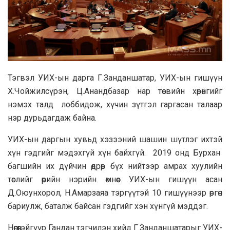
Тэгвэл УИХ-ын дарга Г.Занданшатар, УИХ-ын гишүүн
Х.Чойжилсүрэн, Ц.Анандбазар нар төсвийн хөрөнгийг
нэмэх талд лоббидож, хүчин зүтгэл гаргасан талаар
нэр дурьдагдаж байна.
УИХ-ын даргын хувьд хэзээний шашин шүтлэг ихтэй
хүн гэдгийг мэдэхгүй хүн байхгүй. 2019 онд Бурхан
багшийн их дүйчин өдрөөр бүх нийтээр амрах хуулийн
төслийг өөрийн нэрийн өмнөөс УИХ-ын гишүүн асан
Д.Оюунхорол, Н.Амарзаяа тэргүүтэй 10 гишүүнээр өргөн
бариулж, баталж байсан гэдгийг хэн хүнгүй мэддэг.
Нөгөөтэйгүүр Гандан тэгчилэн хийд Г.Занданшатарыг УИХ-