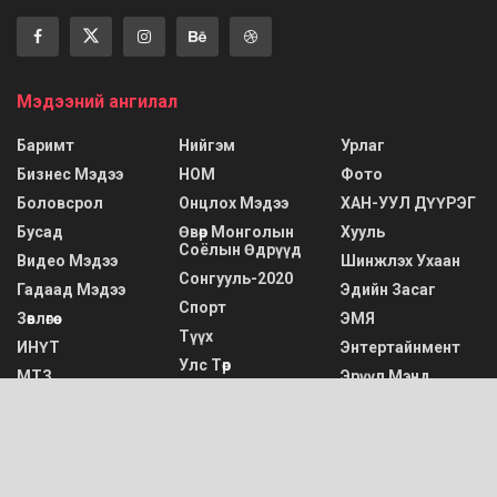
Мэдээний ангилал
Баримт
Нийгэм
Урлаг
Бизнес Мэдээ
НОМ
Фото
Боловсрол
Онцлох Мэдээ
ХАН-УУЛ ДҮҮРЭГ
Бусад
Өвөр Монголын
Хууль
Соёлын Өдрүүд
Видео Мэдээ
Шинжлэх Ухаан
Сонгууль-2020
Гадаад Мэдээ
Эдийн Засаг
Спорт
Зөвлөгөө
ЭМЯ
Түүх
ИНҮТ
Энтертайнмент
Улс Төр
МТЗ
Эрүүл Мэнд
Шинэ мэдээ
САЙНШАНД ДАХЬ “БҮСИЙН НИСЛЭГИЙН
ХӨДӨЛГӨӨНИЙ УДИРДЛАГЫН ТӨВ”-ИЙН