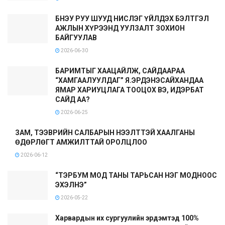
БНЭУ РУУ ШУУД НИСЛЭГ ҮЙЛДЭХ БЭЛТГЭЛ
АЖЛЫН ХҮРЭЭНД УУЛЗАЛТ ЗОХИОН
БАЙГУУЛАВ
2026-06-30
БАРИМТЫГ ХААЦАЙЛЖ, САЙДААРАА
“ХАМГААЛУУЛДАГ” Я.ЭРДЭНЭСАЙХАНДАА
ЯМАР ХАРИУЦЛАГА ТООЦОХ ВЭ, ИДЭРБАТ
САЙД АА?
2026-06-25
ЗАМ, ТЭЭВРИЙН САЛБАРЫН НЭЭЛТТЭЙ ХААЛГАНЫ
ӨДӨРЛӨГТ АМЖИЛТТАЙ ОРОЛЦЛОО
2026-06-12
“ТЭРБУМ МОД ТАНЫ ТАРЬСАН НЭГ МОДНООС
ЭХЭЛНЭ”
2026-05-22
Харвардын их сургуулийн эрдэмтэд 100%