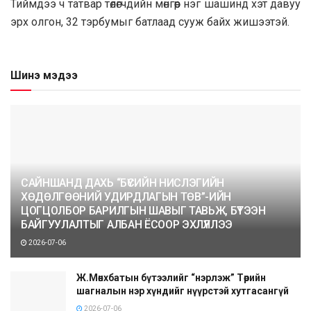
Тиймдээ ч татвар төлөгчдийн мөнгөөр нэг шашинд хэт давуу
эрх олгон, 32 тэрбумыг батлаад сууж байх жишээтэй.
Шинэ мэдээ
САЙНШАНД ДАХЬ “БҮСИЙН НИСЛЭГИЙН
ХӨДӨЛГӨӨНИЙ УДИРДЛАГЫН ТӨВ”-ИЙН
ЦОГЦОЛБОР БАРИЛГЫН ШАВЫГ ТАВЬЖ, БҮТЭЭН
БАЙГУУЛАЛТЫГ АЛБАН ЁСООР ЭХЛҮҮЛЛЭЭ
2026-07-06
Ж.Мөнхбатын бүтээлийг “нэрлэж” Төрийн
шагналын нэр хүндийг нүүрстэй хутгасангүй
2026-07-06