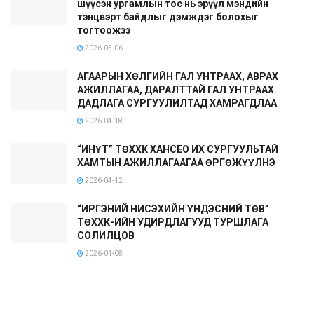
шүүсэн ургамлын тос нь эрүүл мэндийн
тэнцвэрт байдлыг дэмждэг болохыг
тогтоожээ
2026-05-06
АГААРЫН ХӨЛГИЙН ГАЛ УНТРААХ, АВРАХ
АЖИЛЛАГАА, ДАРАЛТТАЙ ГАЛ УНТРААХ
ДАДЛАГА СУРГУУЛИЛТАД ХАМРАГДЛАА
2026-04-18
“ИНҮТ” ТӨХХК ХАНСЕО ИХ СУРГУУЛЬТАЙ
ХАМТЫН АЖИЛЛАГААГАА ӨРГӨЖҮҮЛНЭ
2026-04-12
“ИРГЭНИЙ НИСЭХИЙН ҮНДЭСНИЙ ТӨВ”
ТӨХХК-ИЙН УДИРДЛАГУУД ТУРШЛАГА
СОЛИЛЦОВ
2026-04-08