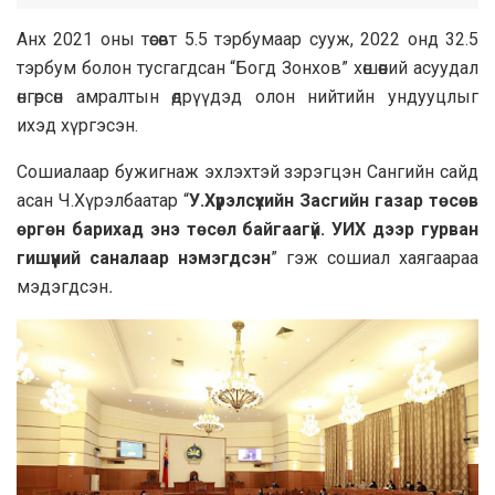
Анх 2021 оны төсөвт 5.5 тэрбумаар сууж, 2022 онд 32.5
тэрбум болон тусгагдсан “Богд Зонхов” хөшөөний асуудал
өнгөрсөн амралтын өдрүүдэд олон нийтийн ундууцлыг
ихэд хүргэсэн.
Сошиалаар бужигнаж эхлэхтэй зэрэгцэн Сангийн сайд
асан Ч.Хүрэлбаатар “
У.Хүрэлсүхийн Засгийн газар төсөв
өргөн барихад энэ төсөл
байгаагүй. УИХ дээр гурван
гишүүний саналаар нэмэгдсэн
” гэж сошиал хаягаараа
мэдэгдсэн
.