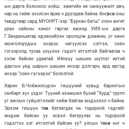
ын дарга болсноос хойш хамгийн их санхүүжилт авч,
нар нь гийж эхэлсэн яриа ч дуулдаж байна. Өнгөрсөн оны
тавдугаар сард МҮОНРТ-ээр “Бурхан багш” олон ангит
уран сайхны киног гаргах ажилд УИХ-ын дарга
Г.Занданшатар идэвхийлэн оролцож дэмжин, уг кино
монголчуудын энэрэх нигүүлсэх сэтгэл, соён
гэгээрэлд тусаа үзүүлнэ гэдэгт итгэлтэй байгаагаа ч
хэлж байсан удаатай. Ийнхүү шашин шүтлэг ихтэй
даргын үед шарын шашин ихээр дэлгэрч, ард иргэд
ихээр “соён гэгээрэх” бололтой.
Харин Б.Чойжилсүрэн гишүүний хувьд барилгын
салбарт хүч үздэг. Түүний эзэмшил бүхий “Хурд” групп
уг ажлын гүйцэтгэлийг хийж байгаа мэдээлэл ч байна.
Эрхэм гишүүн төсөв батлагдах нь тодорхой гэдгийг
мэдэж байсан уу эсвэл батлуулах нь тодорхой
гэдэгтээ хэт итгэлтэй байсан уу? улсын төсвөөс нэг ч