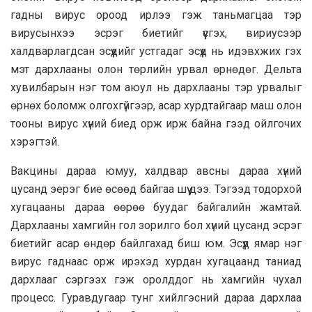
гадны вирус ороод ирлээ гэж таньмагцаа тэр
вирусынхээ эсрэг биетийг үүсгэх, вириусээр
халдварлагдсан эсүүдийг устгадаг эсүүд нь идэвхжих гэх
мэт дархлааны олон төрлийн урвал өрнөдөг. Дельта
хувилбарын нэг том аюул нь дархлааны тэр урвалыг
өрнөх боломж олгохгүйгээр, асар хурдтайгаар маш олон
тооны вирус хүний биед орж ирж байна гээд ойлгочих
хэрэгтэй.
Вакцины дараа юмуу, халдвар авсны дараа хүний
цусанд эерэг бие өсөөд байгаа шүү дээ. Тэгээд тодорхой
хугацааны дараа өөрөө буудаг байгалийн жамтай.
Дархлааны хамгийн гол зорилго бол хүний цусанд эсрэг
биетийг асар өндөр байлгахад биш юм. Эсүүд ямар нэг
вирус гаднаас орж ирэхэд хурдан хугацаанд таниад
дархлааг сэргээх гэж оролддог нь хамгийн чухал
процесс. Гуравдугаар тунг хийлгэсний дараа дархлаа