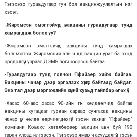
Тэгэхээр гуравдугаар тун бол вакцинжуулалтын нэг
хэсэг.
-Жирэмсэн эмэгтэйчүүд вакцины гуравдугаар тунд
хамрагдаж болох уу?
-Жирэмсэн эмэгтэйчүүд вакцины тунд хамрагдах
боломжтой. Жирэмсний аль ч үед вакцин ураг ба эхэд
эрсдэлгүй учраас ДЭМБ зөвшөөрсөн байгаа.
-Гуравдугаар тунд голчон Пфайзер хийж байгаа.
Вакцины чанар дээр эргэлзэх хүмүүс байгаад байдаг.
Энэ тал дээр мэргэжлийн хүний хувьд тайлбар өгөх үү?
-Хасах 60-аас хасах 90-ийн гүн хөлдөөгчид байгаа
вакцины хугацааг гурван сараар сунгахад вакцины
чанар үр нөлөө өөрчлөгдөхгүй гэсэн захиаг “Пфайзер”
компани Ковакс хөтөлбөрөөр вакцин авч буй 190
гаран улсад илгээсэн. Тэгэхээр ямар ч асуудалгүй гэсэн