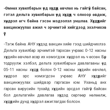
-Өмнөх хувилбарын үед хүүхдүүд өвчлөх нь гайгүй байсан,
гэтэл дельта хувилбарын үед хүүхдүүд ч олноор өвдөж,
хүндрэл өгч байна гэсэн мэдээлэл уншлаа. Хүүхдүүдийг
вакцинжуулах ажил ч эрчимтэй хийгдээд эхэлчихэв
үү?
-Тэгж байна. АНУ хүүхдэд вакцин хийе гээд шийдчихлээ.
Дельта хувилбар эрчимтэй тархсан учраас 0-12 насны
хүүхдийн өвчлөл асар их нэмэгдэж хүндрэл нь ч өссөн. Бүр
тодруулж хэлбэл, дельта хувилбарын давлагааны үед
05-11 насны хүүхдүүд болон 0-12 насны хүүхдийн өвчлөл,
хүндрэл эрс нэмэгдсэн учраас АНУ хүүхдүүдийг
вакцинжуулах шийдвэр гаргасан юм. Уханьд анх
гарсан вирусийн тухайд хүүхдийн эрсдэл гайгүй байсан
бол дельтагийн давлагаа хүүхдэд сөргөөр нөлөөлж,
хүүхдүүдийн дунд хүндрэл ажиглагдах болсон.