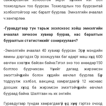
тохиолдлын тоо буурсан. Тохиолдлын тоо буурсантай
холбоотойгоор нас баралт буурлаа. Эмнэлгийн ачаалал
ч хөнгөрлөө.
-Гуравдугаар тун тарьж эхэлснээс хойш эмнэлгийн
ачаалал хичнээн хувиар буурав, нас баралтын
бууралтын статистикийг сонирхуулаач?
-Эмнэлгийн ачаалал 40 хувиар буурсан. Эрүүл мэндийн
яамны дэргэдэх Ор зохицуулах баг өдөрт маш хүнд 600
өвчтөн хэвтүүлж байсан байна.Гэтэл энэ тоо өнөөдөр150
болтлоо буурчихсан. Үүнийг дагаад жирэмсэн
эмэгтэйчүүдийн болон хүүхдийн өвчлөл буурлаа. Бүр
тодруулж хэлбэл, вакцинд хамрагдаагүй 12 наснаас
дооших хүүхэд ба жирэмсэн эмэгтэйчүүдийн өвчлөл
буураад байна. Шалтгаан нь их энгийн.
Гуравдугаар тундаа хамрагдаагүй үед хүмүүс гэртээ очоод