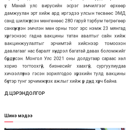
үг. Манай улс вирусийн эсрэг эмчилгээг өрхөөр
дамжуулан эрт хийж ард иргэдээ улсын төсвөөс ЭМД
санд шилжүүлсэн мөнгөнөөс 280 гаруй тэрбум төгрөгөөр
санхүүжүүлэн эмчлэн мөн орны тоог эрс нэмж 23 мянгад
хүргэснээс гадна вакцины татан авалтыг сайн хийж
вакцинжуулалтыг эрчимтэй хийснээр томоохон
давлагааг нас баралт хүндрэл багатай давах боломжийг
бүрдүүлсэн. Монгол Улс 2021 оны долдугаар сараас хөл
хорио тогтоохгүй, бизнесийг хаахгүй, сургуулиудаа
хичээллүүлнэ гэсэн зорилгодоо хүрэхийн тулд вакцины
бүүстэр тунг эрчимжүүлэх ажлыг хийж үр дүнд хүрч байна.
Д.ЦЭРЭНДОЛГОР
Шинэ мэдээ