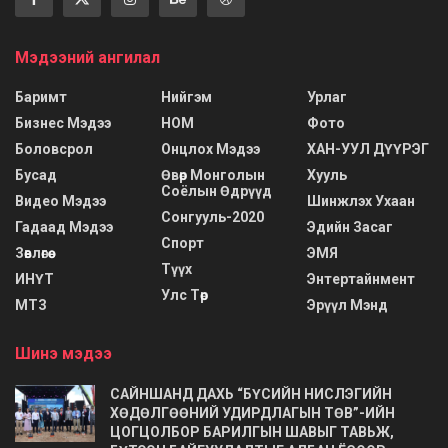
Мэдээний ангилал
Баримт
Нийгэм
Урлаг
Бизнес Мэдээ
НОМ
Фото
Боловсрол
Онцлох Мэдээ
ХАН-УУЛ ДҮҮРЭГ
Бусад
Өвөр Монголын
Хууль
Соёлын Өдрүүд
Видео Мэдээ
Шинжлэх Ухаан
Сонгууль-2020
Гадаад Мэдээ
Эдийн Засаг
Спорт
Зөвлөгөө
ЭМЯ
Түүх
ИНҮТ
Энтертайнмент
Улс Төр
МТЗ
Эрүүл Мэнд
Шинэ мэдээ
САЙНШАНД ДАХЬ “БҮСИЙН НИСЛЭГИЙН
ХӨДӨЛГӨӨНИЙ УДИРДЛАГЫН ТӨВ”-ИЙН
ЦОГЦОЛБОР БАРИЛГЫН ШАВЫГ ТАВЬЖ,