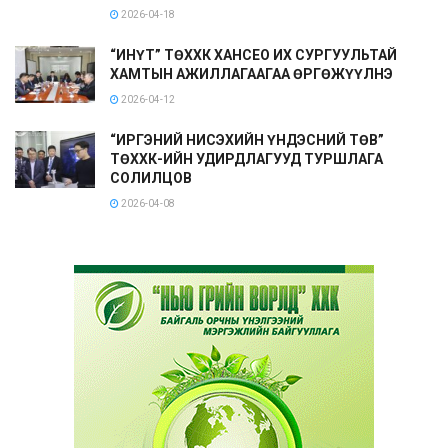
2026-04-18
“ИНҮТ” ТӨХХК ХАНСЕО ИХ СУРГУУЛЬТАЙ
ХАМТЫН АЖИЛЛАГААГАА ӨРГӨЖҮҮЛНЭ
2026-04-12
“ИРГЭНИЙ НИСЭХИЙН ҮНДЭСНИЙ ТӨВ”
ТӨХХК-ИЙН УДИРДЛАГУУД ТУРШЛАГА
СОЛИЛЦОВ
2026-04-08