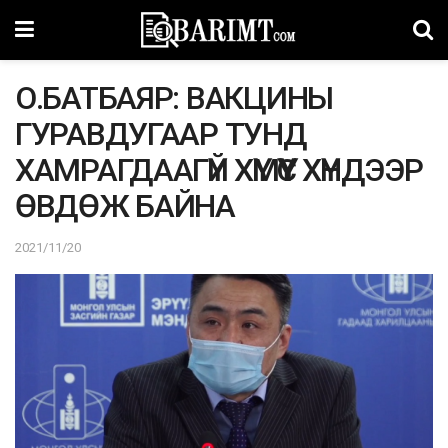
О.БАТБАЯР: ВАКЦИНЫ
ГУРАВДУГААР ТУНД
ХАМРАГДААГҮЙ ХҮМҮҮС ХҮНДЭЭР
ӨВДӨЖ БАЙНА
2021/11/20