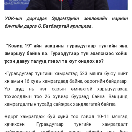
УОК-ын дэргэдэх Эрдэмтдийн зөвлөлийн нарийн
бичгийн дарга О.Батбаяртай ярилцлаа.
-“Ковид-19”-ийн вакцины гуравдугаар тунгийн явц
ямаршуу байна вэ. Гуравдугаар тун эхэлснээс хойш
үүссэн давуу талууд гэвэл та юуг онцлох вэ?
-Гуравдугаар тунгийн хамралтад 523 мянга буюу нийт
хүн амын 16 хувь хамрагдаад байна, одоогийн байдлаар.
Үр дүнд нь нэг сарын өмнөхтэй харьцуулахад
тохиолдлын тоо 26 хувиар буураад байна. Вакцинд
хамрагдалтын тухайд сайжрах хандлагатай байгаа.
Өдөрт хамрагдаж буй хүний тоо гэвэл 10-11 мянгад
хүрчихсэн. Гуравдугаар тунгийн хамрагдалт
сайжирсантай холбоотой эерэг зүйлийн нэг бол