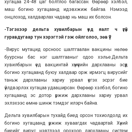
хугацаа 24-48 цаг болтлоо багассан. Өөрөөр хэлбэл,
маш богино хугацаанд идэвхжиж байгаа. Нэмээд
онцлоход, халдварлах чадвар нь маш их болсон.
-Тэгэхээр дельта хувилбарын үед яалт ч үгүй
гуравдугаар тун хэрэгтэй гэж ойлголоо, зөв үү?
-Вирус мутацид орсноос шалтгаалан вакцины нөлөө
буурсны бас нэг шалтгааныг одоо хэлье.Дельта
хувилбарын үед вакцинтай хүмүүсийн дархлааны эсүүд
богино хугацаанд буюу халдвар орж ирмэгц вирусийг
таньж дархлааны хариу урвал үүсгэх эсрэг бие
үйлдвэрлэх хугацаа удааширсан. Өөрөөр хэлбэл, богино
хугацаанд эс дотор үржиж дархлааны хариу урвал
эхлэхээс өмнө шинж тэмдэг илэрч байна.
Дельта хувилбарын тухайд биед орсон тохиолдолд их
богино хугацаанд үржиж хуваагдах чадвартай. Хүний
биеийг вирус нэвтлээд орохоор дархлааны систем