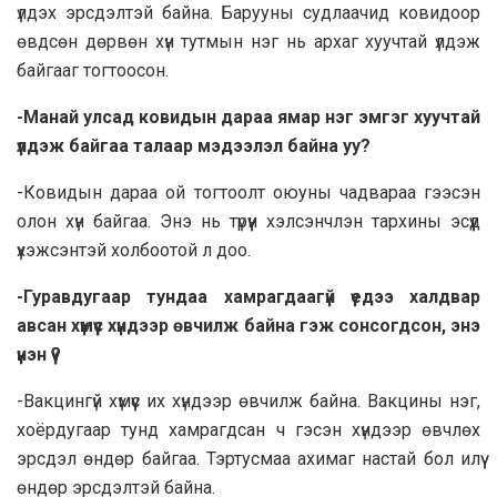
үлдэх эрсдэлтэй байна. Барууны судлаачид ковидоор
өвдсөн дөрвөн хүн тутмын нэг нь архаг хуучтай үлдэж
байгааг тогтоосон.
-Манай улсад ковидын дараа ямар нэг эмгэг хуучтай
үлдэж байгаа талаар мэдээлэл байна уу?
-Ковидын дараа ой тогтоолт оюуны чадвараа гээсэн
олон хүн байгаа. Энэ нь түрүүн хэлсэнчлэн тархины эсүүд
үхэжсэнтэй холбоотой л доо.
-Гуравдугаар тундаа хамрагдаагүй үедээ халдвар
авсан хүмүүс хүндээр өвчилж байна гэж сонсогдсон, энэ
үнэн үү?
-Вакцингүй хүмүүс их хүндээр өвчилж байна. Вакцины нэг,
хоёрдугаар тунд хамрагдсан ч гэсэн хүндээр өвчлөх
эрсдэл өндөр байгаа. Тэртусмаа ахимаг настай бол илүү
өндөр эрсдэлтэй байна.