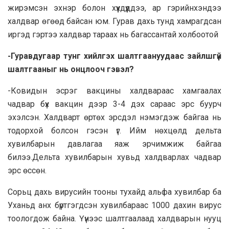
жирэмсэн эхнэр болон хүүхдүүддээ, ар гэрийнхэндээ
халдвар өгөөд байсан юм. Гурав дахь тунд хамрагдсан
иргэд гэртээ халдвар тараах нь багассантай холбоотой
-Гуравдугаар тунг хийлгэх шалтгаануудаас зайлшгүй
шалтгааныг нь онцлооч гэвэл?
-Ковидын эсрэг вакцины халдвараас хамгаалах
чадвар бүх вакцин дээр 3-4 дэх сараас эрс буурч
эхэлсэн. Халдварт өртөх эрсдэл нэмэгдэж байгаа нь
тодорхой болсон гэсэн үг. Ийм нөхцөлд дельта
хувилбарын давлагаа яаж эрчимжиж байгаа
билээ.Дельта хувилбарын хувьд халдварлах чадвар
эрс өссөн.
Сорьц дахь вирусийн тооны тухайд альфа хувилбар ба
Уханьд анх бүртгэгдсэн хувилбараас 1000 дахин вирус
тоологдож байна. Үүнээс шалтгаалаад халдварын нууц