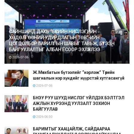
САЙНШАНД ДАХЬ “БҮСИЙН НИСЛЭГИЙН
ХӨДӨЛГӨӨНИЙ УДИРДЛАГЫН ТӨВ”-ИЙН
ЦОГЦОЛБОР БАРИЛГЫН ШАВЫГ ТАВЬЖ, БҮТЭЭН
БАЙГУУЛАЛТЫГ АЛБАН ЁСООР ЭХЛҮҮЛЛЭЭ
2026-07-06
Ж.Мөнхбатын бүтээлийг “нэрлэж” Төрийн
шагналын нэр хүндийг нүүрстэй хутгасангүй
2026-07-06
БНЭУ РУУ ШУУД НИСЛЭГ ҮЙЛДЭХ БЭЛТГЭЛ
АЖЛЫН ХҮРЭЭНД УУЛЗАЛТ ЗОХИОН
БАЙГУУЛАВ
2026-06-30
БАРИМТЫГ ХААЦАЙЛЖ, САЙДААРАА