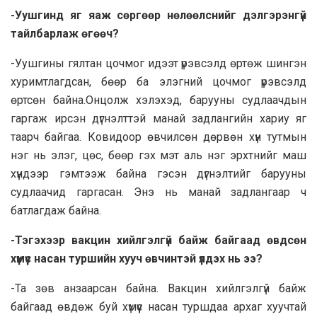
-Уушгинд яг яаж сөргөөр нөлөөлснийг дэлгэрэнгүй
тайлбарлаж өгөөч?
-Уушгины гялтан цочмог идээт үрэвсэлд өртөж шингэн
хуримтлагдсан, бөөр ба элэгний цочмог үрэвсэлд
өртсөн байна.Онцолж хэлэхэд, барууны судлаачдын
гаргаж ирсэн дүгнэлттэй манай задлангийн хариу яг
таарч байгаа. Ковидоор өвчилсөн дөрвөн хүн тутмын
нэг нь элэг, цөс, бөөр гэх мэт аль нэг эрхтнийг маш
хүндээр гэмтээж байна гэсэн дүгнэлтийг барууны
судлаачид гаргасан. Энэ нь манай задлангаар ч
батлагдаж байна.
-Тэгэхээр вакцин хийлгэлгүй байж байгаад өвдсөн
хүмүүс насан туршийн хууч өвчинтэй үлдэх нь ээ?
-Та зөв анзаарсан байна. Вакцин хийлгэлгүй байж
байгаад өвдөж буй хүмүүс насан туршдаа архаг хуучтай