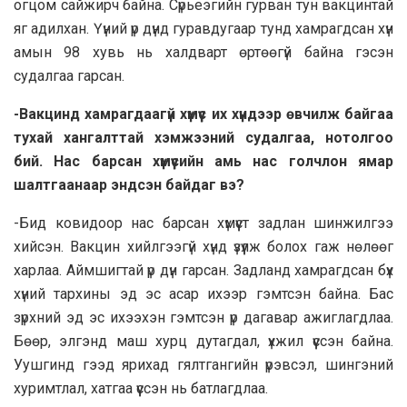
огцом сайжирч байна. Сүрьеэгийн гурван тун вакцинтай
яг адилхан. Үүний үр дүнд гуравдугаар тунд хамрагдсан хүн
амын 98 хувь нь халдварт өртөөгүй байна гэсэн
судалгаа гарсан.
-Вакцинд хамрагдаагүй хүмүүс их хүндээр өвчилж байгаа
тухай хангалттай хэмжээний судалгаа, нотолгоо
бий. Нас барсан хүмүүсийн амь нас голчлон ямар
шалтгаанаар эндсэн байдаг вэ?
-Бид ковидоор нас барсан хүмүүст задлан шинжилгээ
хийсэн. Вакцин хийлгээгүй хүнд үзүүлж болох гаж нөлөөг
харлаа. Аймшигтай үр дүн гарсан. Задланд хамрагдсан бүх
хүний тархины эд эс асар ихээр гэмтсэн байна. Бас
зүрхний эд эс ихээхэн гэмтсэн үр дагавар ажиглагдлаа.
Бөөр, элгэнд маш хурц дутагдал, үхжил үүссэн байна.
Уушгинд гээд ярихад гялтгангийн үрэвсэл, шингэний
хуримтлал, хатгаа үүссэн нь батлагдлаа.