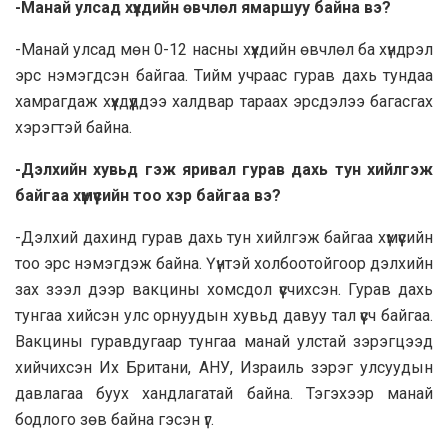
-Манай улсад хүүхдийн өвчлөл ямаршуу байна вэ?
-Манай улсад мөн 0-12 насны хүүхдийн өвчлөл ба хүндрэл
эрс нэмэгдсэн байгаа. Тийм учраас гурав дахь тундаа
хамрагдаж хүүхдүүддээ халдвар тараах эрсдэлээ багасгах
хэрэгтэй байна.
-Дэлхийн хувьд гэж яривал гурав дахь тун хийлгэж
байгаа хүмүүсийн тоо хэр байгаа вэ?
-Дэлхий дахинд гурав дахь тун хийлгэж байгаа хүмүүсийн
тоо эрс нэмэгдэж байна. Үүнтэй холбоотойгоор дэлхийн
зах зээл дээр вакцины хомсдол үүсчихсэн. Гурав дахь
тунгаа хийсэн улс орнуудын хувьд давуу тал үүсч байгаа.
Вакцины гуравдугаар тунгаа манай улстай зэрэгцээд
хийчихсэн Их Британи, АНУ, Израиль зэрэг улсуудын
давлагаа буух хандлагатай байна. Тэгэхээр манай
бодлого зөв байна гэсэн үг.