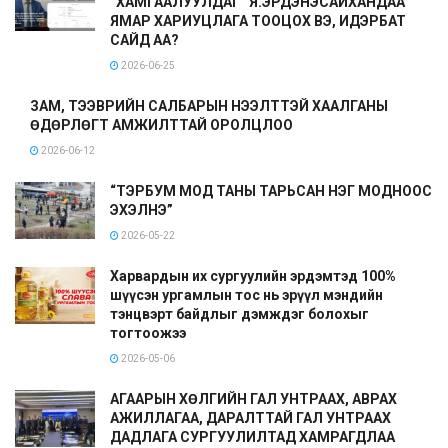
“ХАМГААЛУУЛДАГ” Я.ЭРДЭНЭСАЙХАНДАА
ЯМАР ХАРИУЦЛАГА ТООЦОХ ВЭ, ИДЭРБАТ
САЙД АА?
2026-06-25
ЗАМ, ТЭЭВРИЙН САЛБАРЫН НЭЭЛТТЭЙ ХААЛГАНЫ
ӨДӨРЛӨГТ АМЖИЛТТАЙ ОРОЛЦЛОО
2026-06-12
“ТЭРБУМ МОД ТАНЫ ТАРЬСАН НЭГ МОДНООС
ЭХЭЛНЭ”
2026-05-22
Харвардын их сургуулийн эрдэмтэд 100%
шүүсэн ургамлын тос нь эрүүл мэндийн
тэнцвэрт байдлыг дэмждэг болохыг
тогтоожээ
2026-05-06
АГААРЫН ХӨЛГИЙН ГАЛ УНТРААХ, АВРАХ
АЖИЛЛАГАА, ДАРАЛТТАЙ ГАЛ УНТРААХ
ДАДЛАГА СУРГУУЛИЛТАД ХАМРАГДЛАА