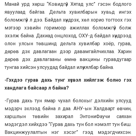
Манай урд хөрш “Ковидгүй Хятад улс” гэсэн бодлого
явуулаад байгаа. Дельта хувилбарын хувьд ингэх
боломжгүй л дээ. Байдал хүндрэх, хөл хорио тогтоох гэх
мэтээр хэвийн горимоор ажиллах боломжгүй болж
эхэлж байна. Дахиад онцлоход, ОХУ-д байдал хүндрээд
олон улсын төвшинд дельта хувилбар хоёр, гурав,
дөрөв дэх давлагаан дээр давамгайлчихлаа. Харин
дөрөв дэх давлагааны өмнө вакцины гуравдугаар
тунгаа хийсэн улсуудад байдал илүү хялбар байна.
-Гэхдээ гурав дахь тунг хүсвэл хийлгэж болно гэх
хандлага байсаар л байна?
-Гурав дахь тун ямар чухал болохыг дэлхийн улсууд
мэдэрч эхлээд байна л даа. АНУ-ын Халдварт өвчин,
харшлын төвийн захирал ЭнтониФаучи саяхан
мэдэгдэл хийхдээ “Гурав дахь тун бол нэмэлт тун биш.
Вакцинжуулалтын нэг хэсэг” гээд мэдэгдчихсэн.