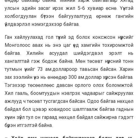
өндөр байхаар байна. Миний харж байгаагаар Хятад
улсын эдийн засаг ирэх жил 5-6 хувиар өснө. Үүнтэй
холбогдуулан бүтээн байгуулалтууд өрнөж гангийн
үйлдвэрлэл нэмэгдэхээр байгаа.
Ган хайлуулахад гол түүхий эд болох коксжсон нүүрсийг
Монголоос авах нь энэ цаг үед хамгийн тохиромжтой
байгаа. Хилийн асуудал шийдэгдвэл эрэлт нь
хангалттай гэж бодож байна. Мөн төсөвт нүүрсний тонн
тутмын үнийг 73 ам.доллароор тавьсан байсан. Харин
зах зээлийн үнэ нь өнөөдөр 300 ам.доллар хүрсэн байгаа.
Тэгэхээр төсөөллөөс давсан орлого олох боломжтой.
Хил гааль, боомтуудын нэвтрэх чадварыг сайжруулах
ажлууд ч төсөвт тусгагдсан байсан. Одоо байгаа нөхцөл
байдал бол цэвэр ковидоос шалтгаалж байгаа гаднын
хүчин зүйл тул он гараад нөхцөл байдал сайжирна гэдэгт
бүрэн итгэлтэй байна.