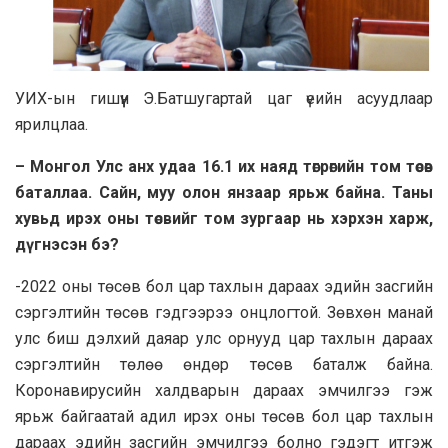
УИХ-ын гишүүн Э.Батшугартай цаг үеийн асуудлаар
ярилцлаа.
– Монгол Улс анх удаа 16.1 их наяд төгрөгийн том төсөв
баталлаа. Сайн, муу олон янзаар ярьж байна. Таны
хувьд ирэх оны төсвийг том зургаар нь хэрхэн харж,
дүгнэсэн бэ?
-2022 оны төсөв бол цар тахлын дараах эдийн засгийн
сэргэлтийн төсөв гэдгээрээ онцлогтой. Зөвхөн манай
улс биш дэлхий даяар улс орнууд цар тахлын дараах
сэргэлтийн төлөө өндөр төсөв баталж байна.
Коронавирусийн халдварын дараах эмчилгээ гэж
ярьж байгаатай адил ирэх оны төсөв бол цар тахлын
дараах эдийн засгийн эмчилгээ болно гэдэгт итгэж