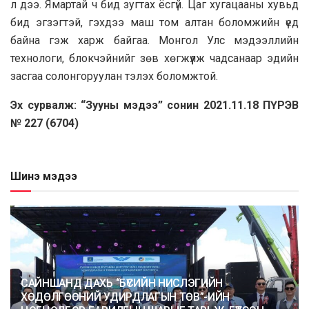
л дээ. Ямартай ч бид зугтах ёсгүй. Цаг хугацааны хувьд
бид эгзэгтэй, гэхдээ маш том алтан боломжийн үед
байна гэж харж байгаа. Монгол Улс мэдээллийн
технологи, блокчэйнийг зөв хөгжүүлж чадсанаар эдийн
засгаа солонгоруулан тэлэх боломжтой.
Эх сурвалж: “Зууны мэдээ” сонин 2021.11.18 ПҮРЭВ
№ 227 (6704)
Шинэ мэдээ
САЙНШАНД ДАХЬ “БҮСИЙН НИСЛЭГИЙН
ХӨДӨЛГӨӨНИЙ УДИРДЛАГЫН ТӨВ”-ИЙН