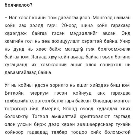
болчихлоо?
– Нэг хэсэг койны том давалгаа үүслээ. Монголд найман
койн зах зээлд гарч, 20-оод шинэ койн гарахаар
хүлээгдэж байгаа гэсэн мэдээллийг авсан. Энд
хамгийн гол нь зөв зохицуулалт хэрэгтэй байна. Учир
нь дунд нь хөөс байж магадгүй гэж болгоомжилж
байгаа юм. Яагаад хүмүүс койн аваад байна гэвэл богино
хугацаанд их хэмжээний ашиг олох сонирхол нь
давамгайлаад байна.
Уг нь койны үндсэн зорилго нь ашиг хийхдээ биш юм.
Биткойн, этериум гэсэн койнууд анх гарахдаа
төлбөрийн хэрэгсэл болж гарч байсан. Өнөөдөр монгол
төгрөгөөр бид Америк, Японд очоод худалдаа хийх
боломжгүй. Тэгвэл амжилттай криптовалют гаргаад
олон улсын бирж дээр хүлээн зөвшөөрүүлснээр тухайн
койноор гадаадад төлбөр тооцоо хийх боломжтой