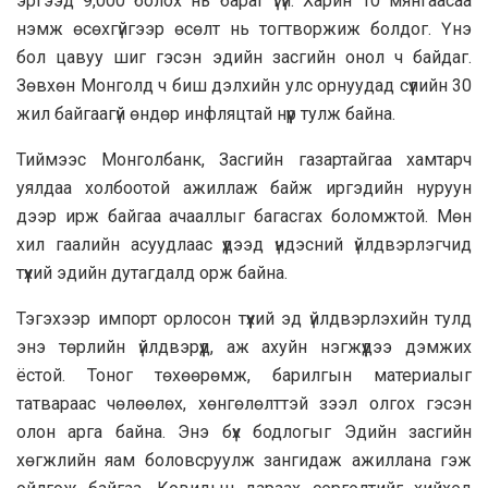
эргээд 9,000 болох нь бараг үгүй. Харин 10 мянгаасаа
нэмж өсөхгүйгээр өсөлт нь тогтворжиж болдог. Үнэ
бол цавуу шиг гэсэн эдийн засгийн онол ч байдаг.
Зөвхөн Монголд ч биш дэлхийн улс орнуудад сүүлийн 30
жил байгаагүй өндөр инфляцтай нүүр тулж байна.
Тиймээс Монголбанк, Засгийн газартайгаа хамтарч
уялдаа холбоотой ажиллаж байж иргэдийн нуруун
дээр ирж байгаа ачааллыг багасгах боломжтой. Мөн
хил гаалийн асуудлаас үүдээд үндэсний үйлдвэрлэгчид
түүхий эдийн дутагдалд орж байна.
Тэгэхээр импорт орлосон түүхий эд үйлдвэрлэхийн тулд
энэ төрлийн үйлдвэрүүд, аж ахуйн нэгжүүдээ дэмжих
ёстой. Тоног төхөөрөмж, барилгын материалыг
татвараас чөлөөлөх, хөнгөлөлттэй зээл олгох гэсэн
олон арга байна. Энэ бүх бодлогыг Эдийн засгийн
хөгжлийн яам боловсруулж зангидаж ажиллана гэж