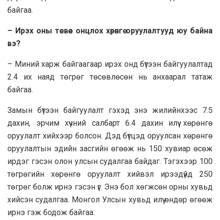
байгаа.
– Ирэх оны төсвөөс онцлох хөрөнгө оруулалтууд юу байна
вэ?
– Миний харж байгаагаар ирэх онд бүтээн байгуулалтад
2.4 их наяд төгрөг төсөвлөсөн нь анхаарал татаж
байгаа.
Замын бүтээн байгуулалт гэхэд энэ жилийнхээс 7.5
дахин, эрчим хүчний салбарт 6.4 дахин илүү хөрөнгө
оруулалт хийхээр болсон. Дэд бүтцэд оруулсан хөрөнгө
оруулалтын эдийн засгийн өгөөж нь 150 хувиар өсөж
ирдэг гэсэн олон улсын судалгаа байдаг. Тэгэхээр 100
төгрөгийн хөрөнгө оруулалт хийвэл ирээдүйд 250
төгрөг болж ирнэ гэсэн үг. Энэ бол хөгжсөн орны хувьд
хийсэн судалгаа. Монгол Улсын хувьд илүү өндөр өгөөж
ирнэ гэж бодож байгаа.