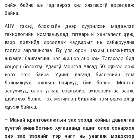
хийж байна вэ гэдгээрээ хил хязгааргүй өрсөлдөж
байна.
АНУ гэхэд блокчэйн дээр суурилсан мэдээлэл
технологийн компаниудад татварын хөнгөлөлт үзүүлж,
үүгээр дэлхийд өрсөлдөх чадварыг нь сайжруулна
гэдгээ зарлачихлаа. Бүх улс орон цахим шилжилтэд
анхаарч байгаагийн нэг жишээ энэ юм. Тэгэхээр бид
хоцорч болохгүй. Удахгүй Монгол Улсад 5G сүлжээ орж
ирэх гэж байна. Үүнийг дагаад бизнесийн том
боломжууд, ажлын байрууд бий болно. Монгол
залуучууд олон улсад софтвэйр, аутсорсингаа зарж,
шэйрлэх болно. Гэх мэтчилэн биднийг том өөрчлөлтүүд
хүлээж байгаа.
– Манай криптовалютын зах зээлд койны давалгаа
хүчтэй өрнөлөө. Богино хугацаанд ашиг олох сонирхол
энэ зах зээлийг тэр чигт нь унагаж мэдэхээр