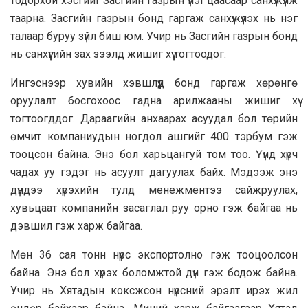
тодорхой хэсгийг Засгийн газрын үнэт цаасаар санхүүжүүлж
таарна. Засгийн газрын бонд гаргаж санхүүжүүлэх нь нэг
талаар буруу зүйл биш юм. Учир нь Засгийн газрын бонд
нь санхүүгийн зах зээлд жишиг хүү тогтоодог.
Ингэснээр хувийн хэвшлүүд бонд гаргаж хөрөнгө
оруулалт босгохоос гадна арилжааны жишиг хүү
тогтоогддог. Дараагийн анхаарах асуудал бол төрийн
өмчит компаниудын ногдол ашгийг 400 тэрбум гэж
тооцсон байна. Энэ бол харьцангуй том тоо. Үүнд хүрч
чадах уу гэдэг нь асуулт дагуулах байх. Мэдээж энэ
дүндээ хүрэхийн тулд менежментээ сайжруулах,
хувьцаат компанийн засаглал руу орно гэж байгаа нь
дэвшил гэж харж байгаа.
Мөн 36 сая тонн нүүрс экспортолно гэж тооцоолсон
байна. Энэ бол хүрэх боломжтой дүн гэж бодож байна.
Учир нь Хятадын коксжсон нүүрсний эрэлт ирэх жил