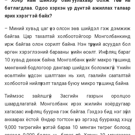
– Хоёр яам шинээр байгуулахаар болж төсөв нь
батлагдлаа. Одоо хэрхэн үр дүнтэй ажиллах талаар
ярих хэрэгтэй байх?
– Миний хувьд цаг үеэ олсон зөв шийдэл гэж дэмжиж
байгаа. Цар тахалтай холбоотойгоор Монголбанкинд
ирж байгаа олон сорилт байна. Нэн түрүүний асуудал бол
өргөн хэрэглээний барааны үнийн өсөлт. Инфляц бараг
10 хувьд дөхөж байна. Монголбанк үүнийг макро түвшинд
мөнгөний бодлогоор дангаар шийдэх боломжгүй. Үнийн
өсөлтийн үндсэн шалтгаан нь хил, гаалийн сааталтай
холбоотой нийлүүлэлт талдаа буюу микро түвшинд байна.
Тиймээс зайлшгүй Засгийн газрын оролцоо
шаардлагатай. Монголбанк ирэх жилийн хоёрдугаар
хагасаас инфляц буурна гэж байгаа. Гэхдээ бид нэг зүйл
анхаарах ёстой. Өндөр тогтсон үнэ эргээд буурахад хэцүү.
9,000 төгрөгийн үнэтэй бараа 10 мянган төгрөг болоод