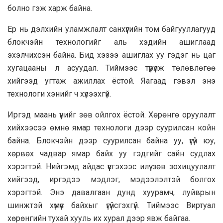
болно гэж харж байна.
Ер нь дэлхийн уламжлалт санхүүгийн том байгууллагууд
блокчэйн технологийг аль хэдийн ашиглаад
эхэлчихсэн байна. Бид хэзээ ашиглах уу гэдэг нь цаг
хугацааны л асуудал. Тиймээс түрүүлж төлөвлөгөө
хийгээд угтаж ажиллах ёстой. Яагаад гэвэл энэ
технологи хэнийг ч хүлээхгүй.
Иргэд маань үүнийг зөв ойлгох ёстой. Хөрөнгө оруулалт
хийхээсээ өмнө ямар технологи дээр суурилсан койн
байна. Блокчэйн дээр суурилсан байна уу, үгүй юу,
хөрвөх чадвар ямар байх уу гэдгийг сайн судлах
хэрэгтэй. Нийгэмд айдас үүсгэхээс илүү зөв зохицуулалт
хийгээд, иргэдээ мэдлэг, мэдээлэлтэй болгох
хэрэгтэй. Энэ давалгаан дунд хуурамч, луйврын
шинжтэй хүмүүс байхыг үгүйсгэхгүй. Тиймээс Виртуал
хөрөнгийн тухай хууль их хурал дээр явж байгаа.