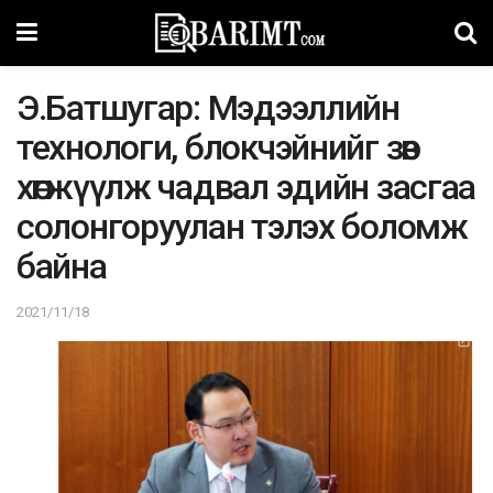
Э.Батшугар: Мэдээллийн
технологи, блокчэйнийг зөв
хөгжүүлж чадвал эдийн засгаа
солонгоруулан тэлэх боломж
байна
2021/11/18