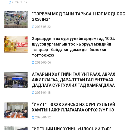
2026-06-12
“ТЭРБУМ МОД ТАНЫ ТАРЬСАН НЭГ МОДНООС
ЭХЭЛНЭ”
2026-05-22
Харвардын их сургуулийн эрдэмтэд 100%
шүүсэн ургамлын тос нь эрүүл мэндийн
тэнцвэрт байдлыг дэмждэг болохыг
тогтоожээ
2026-05-06
АГААРЫН ХӨЛГИЙН ГАЛ УНТРААХ, АВРАХ
АЖИЛЛАГАА, ДАРАЛТТАЙ ГАЛ УНТРААХ
ДАДЛАГА СУРГУУЛИЛТАД ХАМРАГДЛАА
2026-04-18
“ИНҮТ” ТӨХХК ХАНСЕО ИХ СУРГУУЛЬТАЙ
ХАМТЫН АЖИЛЛАГААГАА ӨРГӨЖҮҮЛНЭ
2026-04-12
“ИРГЭНИЙ НИСЭХИЙН ҮНДЭСНИЙ ТӨВ”