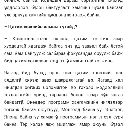
ойлгож байгаа. Ковидын дараах сэргэлтийг хийхэд
үйлдвэрлэл, бүтээн байгуулалт хамгийн чухал байгааг
улс орнууд хамгийн түрүүнд онцлон харж байна.
– Цахим хөгжлийн яамны тухайд?
– Криптовалютаас эхлээд цахим хөгжил асар
хурдацтай явагдаж байгаа энэ үед заавал байх ёстой
яам. Яам байгуулж салбараа фокусандаа оруулж байж
бид цахим хөгжлөөс хоцрохгүй амжилттай хөгжинө.
Яагаад бид бусад орон шиг цахим хөгжлийг цаг
алдалгүй хүлээж авах шаардлагатай вэ. Яагаад хөл
нийлүүлэн хөгжих боломжтой вэ гэхээр мэдээллийн
технологийн эринд гарааны болон газар зүйн ялгаа
байдаггүй. Өнөөдөр программ хангамжийн чиглэлээр
төгсөж байгаа оюутнууд Монголд байна уу, Энэтхэг,
Японд байна уу хамаагүй программын нэг л хэл сурч
байна. Тэр хэлээ яаж ашиглаж, ямар оюуны бүтээл