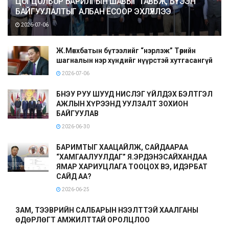
ЦОГЦОЛБОР БАРИЛГЫН ШАВЫГ ТАВЬЖ, БҮТЭЭН
БАЙГУУЛАЛТЫГ АЛБАН ЁСООР ЭХЛҮҮЛЛЭЭ
2026-07-06
Ж.Мөнхбатын бүтээлийг “нэрлэж” Төрийн
шагналын нэр хүндийг нүүрстэй хутгасангүй
2026-07-06
БНЭУ РУУ ШУУД НИСЛЭГ ҮЙЛДЭХ БЭЛТГЭЛ
АЖЛЫН ХҮРЭЭНД УУЛЗАЛТ ЗОХИОН
БАЙГУУЛАВ
2026-06-30
БАРИМТЫГ ХААЦАЙЛЖ, САЙДААРАА
“ХАМГААЛУУЛДАГ” Я.ЭРДЭНЭСАЙХАНДАА
ЯМАР ХАРИУЦЛАГА ТООЦОХ ВЭ, ИДЭРБАТ
САЙД АА?
2026-06-25
ЗАМ, ТЭЭВРИЙН САЛБАРЫН НЭЭЛТТЭЙ ХААЛГАНЫ
ӨДӨРЛӨГТ АМЖИЛТТАЙ ОРОЛЦЛОО