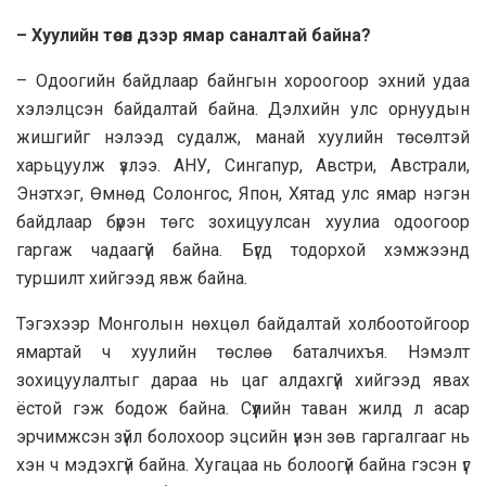
– Хуулийн төсөл дээр ямар саналтай байна?
– Одоогийн байдлаар байнгын хороогоор эхний удаа
хэлэлцсэн байдалтай байна. Дэлхийн улс орнуудын
жишгийг нэлээд судалж, манай хуулийн төсөлтэй
харьцуулж үзлээ. АНУ, Сингапур, Австри, Австрали,
Энэтхэг, Өмнөд Солонгос, Япон, Хятад улс ямар нэгэн
байдлаар бүрэн төгс зохицуулсан хуулиа одоогоор
гаргаж чадаагүй байна. Бүгд тодорхой хэмжээнд
туршилт хийгээд явж байна.
Тэгэхээр Монголын нөхцөл байдалтай холбоотойгоор
ямартай ч хуулийн төслөө баталчихъя. Нэмэлт
зохицуулалтыг дараа нь цаг алдахгүй хийгээд явах
ёстой гэж бодож байна. Сүүлийн таван жилд л асар
эрчимжсэн зүйл болохоор эцсийн үнэн зөв гаргалгааг нь
хэн ч мэдэхгүй байна. Хугацаа нь болоогүй байна гэсэн үг