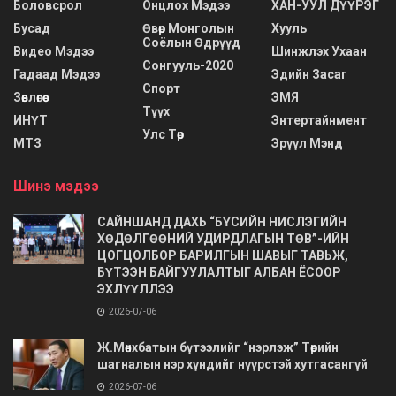
Боловсрол
Онцлох Мэдээ
ХАН-УУЛ ДҮҮРЭГ
Бусад
Өвөр Монголын
Хууль
Соёлын Өдрүүд
Видео Мэдээ
Шинжлэх Ухаан
Сонгууль-2020
Гадаад Мэдээ
Эдийн Засаг
Спорт
Зөвлөгөө
ЭМЯ
Түүх
ИНҮТ
Энтертайнмент
Улс Төр
МТЗ
Эрүүл Мэнд
Шинэ мэдээ
САЙНШАНД ДАХЬ “БҮСИЙН НИСЛЭГИЙН
ХӨДӨЛГӨӨНИЙ УДИРДЛАГЫН ТӨВ”-ИЙН
ЦОГЦОЛБОР БАРИЛГЫН ШАВЫГ ТАВЬЖ,
БҮТЭЭН БАЙГУУЛАЛТЫГ АЛБАН ЁСООР
ЭХЛҮҮЛЛЭЭ
2026-07-06
Ж.Мөнхбатын бүтээлийг “нэрлэж” Төрийн
шагналын нэр хүндийг нүүрстэй хутгасангүй
2026-07-06