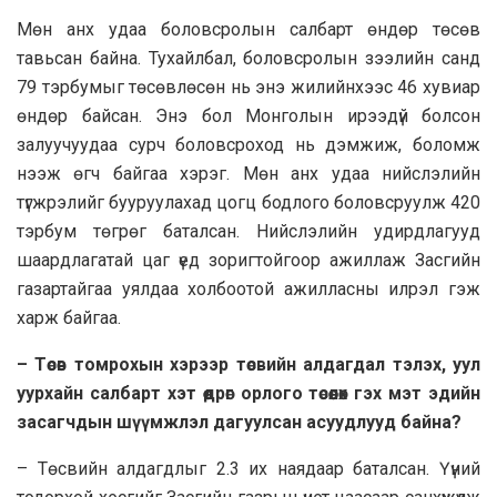
Мөн анх удаа боловсролын салбарт өндөр төсөв
тавьсан байна. Тухайлбал, боловсролын зээлийн санд
79 тэрбумыг төсөвлөсөн нь энэ жилийнхээс 46 хувиар
өндөр байсан. Энэ бол Монголын ирээдүй болсон
залуучуудаа сурч боловсроход нь дэмжиж, боломж
нээж өгч байгаа хэрэг. Мөн анх удаа нийслэлийн
түгжрэлийг бууруулахад цогц бодлого боловсруулж 420
тэрбум төгрөг баталсан. Нийслэлийн удирдлагууд
шаардлагатай цаг үед зоригтойгоор ажиллаж Засгийн
газартайгаа уялдаа холбоотой ажилласны илрэл гэж
харж байгаа.
– Төсөв томрохын хэрээр төсвийн алдагдал тэлэх, уул
уурхайн салбарт хэт өөдрөг орлого төсөөлөх гэх мэт эдийн
засагчдын шүүмжлэл дагуулсан асуудлууд байна?
– Төсвийн алдагдлыг 2.3 их наядаар баталсан. Үүний