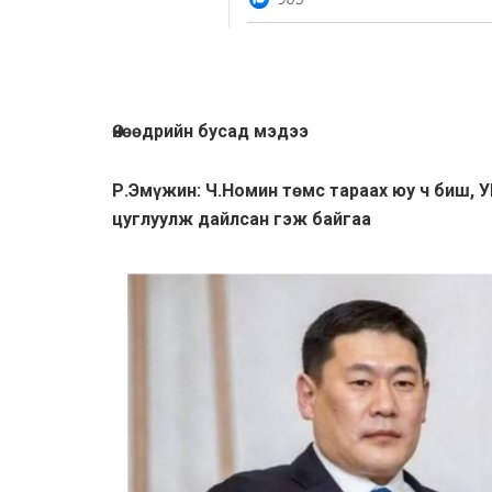
Өнөөдрийн бусад мэдээ
Р.Эмүжин: Ч.Номин төмс тараах юу ч биш, 
цуглуулж дайлсан гэж байгаа