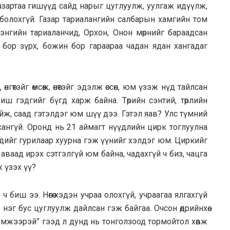
азартаа гишүүд сайд нарыг цуглуулж, уулгаж идүүлж,
болохгүй. Газар тариалангийн салбарын хамгийн том
лэнгийн тариаланчид, Орхон, Онон мөрнийг бараадсан
 бор зүрх, божин бор гараараа чадан ядан хангадаг
гөтэйг өмсөж, өнөтэйг эдэлж өссөн, юм үзэж нүд тайлсан
иш гэдгийг бүгд харж байна. Төрийн сэнтий, төрлийн
йж, саад гэтэлдэг юм шүү дээ. Гэтэл яав? Улс түмний
сангүй. Оронд нь 21 аймагт нүүдлийн цирк тоглуулна
нүдийг гурилаар хуурна гэж үүнийг хэлдэг юм. Циркийг
аваад ирэх сэтгэлгүй юм байна, чадахгүй ч биз, чацга
ж үзэх үү?
 биш ээ. Нөгөө хэдэн учраа олохгүй, учраагаа ялгахгүй
эг бус цуглуулж дайлсан гэж байгаа. Очсон өдрийнхөө
дэмжээрэй” гээд л дунд нь тонголзоод тормойтол хөвж