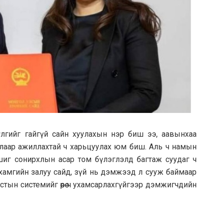
лгийг гайгүй сайн хуулахын нэр биш ээ, аавынхаа
лаар ажиллахтай ч харьцуулах юм биш. Аль ч намын
иг сонирхлын асар том бүлэглэлд багтаж суудаг ч
н хамгийн залуу сайд, зүй нь дэмжээд л сууж баймаар
стын системийг өөрөө ч ухамсарлахгүйгээр дэмжигчдийн