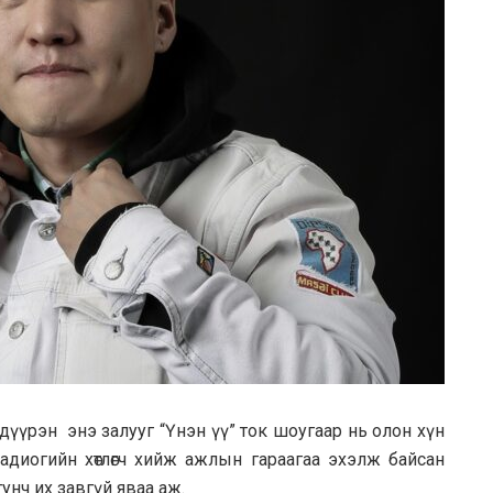
 дүүрэн энэ залууг “Үнэн үү” ток шоугаар нь олон хүн
адиогийн хөтлөгч хийж ажлын гараагаа эхэлж байсан
 тунч их завгүй яваа аж.