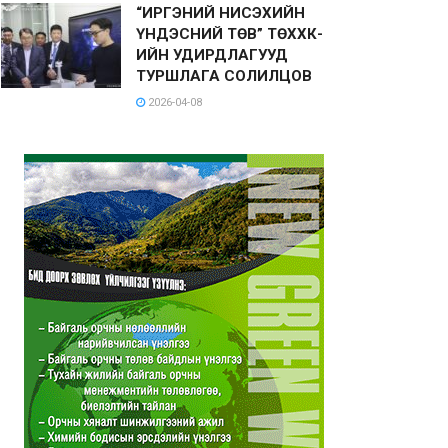
“ИРГЭНИЙ НИСЭХИЙН
ҮНДЭСНИЙ ТӨВ” ТӨХХК-
ИЙН УДИРДЛАГУУД
ТУРШЛАГА СОЛИЛЦОВ
2026-04-08