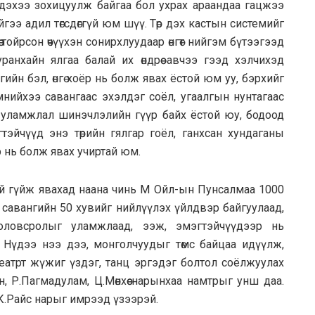
 идэхээ зохицуулж байгаа бол ухрах араандаа гацжээ
йгээ адил төгсдөггүй юм шүү. Төр дэх кастын системийг
ө тойрсон өчүүхэн сонирхлуудаар өнгөт нийгэм бүтээгээд
ранхайн ялгаа балай их өндрөө авчээ гээд хэлчихэд
ийн бэл, өнгө хоёр нь болж явах ёстой юм уу, бэрхийг
мнийхээ савангаас эхэлдэг соёл, угаалгын нунтагаас
дөг уламжлал шинэчлэлийн гүүр байх ёстой юу, бодоод
эйчүүд энэ төрийн гялгар гоёл, ганхсан хундаганы
р нь болж явах учиртай юм.
гүй гүйж явахад наана чинь М Ойл-ын Пунсалмаа 1000
 савангийн 50 хувийг нийлүүлэх үйлдвэр байгуулаад,
 боловсролыг уламжлаад, ээж, эмэгтэйчүүдээр нь
а. Нүдээ нээ дээ, монголчуудыг төмс байцаа идүүлж,
театрт жүжиг үздэг, танц эргэдэг болтол соёлжуулах
, Р.Пагмадулам, Ц.Мөнхөө нарынхаа намтрыг унш даа.
К.Райс нарыг имрээд үзээрэй.