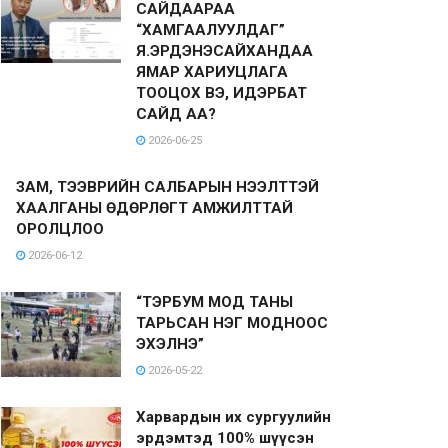
САЙДААРАА
“ХАМГААЛУУЛДАГ”
Я.ЭРДЭНЭСАЙХАНДАА
ЯМАР ХАРИУЦЛАГА
ТООЦОХ ВЭ, ИДЭРБАТ
САЙД АА?
2026-06-25
ЗАМ, ТЭЭВРИЙН САЛБАРЫН НЭЭЛТТЭЙ
ХААЛГАНЫ ӨДӨРЛӨГТ АМЖИЛТТАЙ
ОРОЛЦЛОО
2026-06-12
“ТЭРБУМ МОД ТАНЫ
ТАРЬСАН НЭГ МОДНООС
ЭХЭЛНЭ”
2026-05-22
Харвардын их сургуулийн
эрдэмтэд 100% шүүсэн