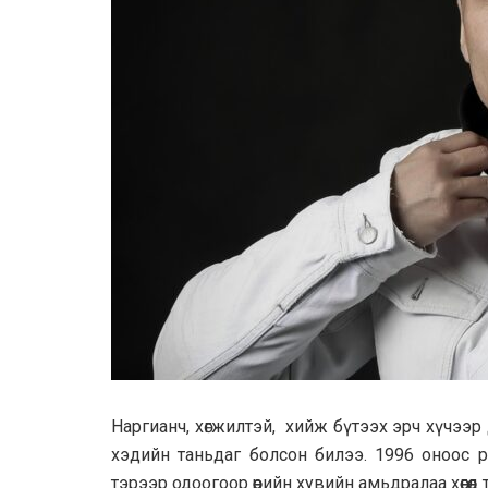
Наргианч, хөгжилтэй, хийж бүтээх эрч хүчээр
хэдийн таньдаг болсон билээ. 1996 оноос р
тэрээр одоогоор өөрийн хувийн амьдралаа хөөгөөд