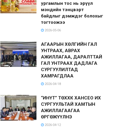
ургамлын тос нь эрүүл
мэндийн тэнцвэрт
байдлыг дэмждэг болохыг
тогтоожээ
2026-05-06
АГААРЫН ХӨЛГИЙН ГАЛ
УНТРААХ, АВРАХ
АЖИЛЛАГАА, ДАРАЛТТАЙ
ГАЛ УНТРААХ ДАДЛАГА
СУРГУУЛИЛТАД
ХАМРАГДЛАА
2026-04-18
“ИНҮТ” ТӨХХК ХАНСЕО ИХ
СУРГУУЛЬТАЙ ХАМТЫН
АЖИЛЛАГААГАА
ӨРГӨЖҮҮЛНЭ
2026-04-12