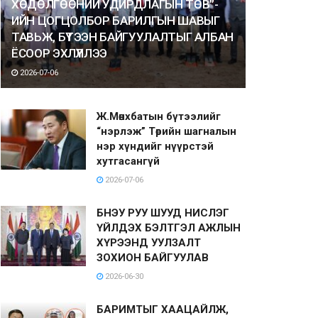
ХӨДӨЛГӨӨНИЙ УДИРДЛАГЫН ТӨВ”-
ИЙН ЦОГЦОЛБОР БАРИЛГЫН ШАВЫГ
ТАВЬЖ, БҮТЭЭН БАЙГУУЛАЛТЫГ АЛБАН
ЁСООР ЭХЛҮҮЛЛЭЭ
2026-07-06
Ж.Мөнхбатын бүтээлийг
“нэрлэж” Төрийн шагналын
нэр хүндийг нүүрстэй
хутгасангүй
2026-07-06
БНЭУ РУУ ШУУД НИСЛЭГ
ҮЙЛДЭХ БЭЛТГЭЛ АЖЛЫН
ХҮРЭЭНД УУЛЗАЛТ
ЗОХИОН БАЙГУУЛАВ
2026-06-30
БАРИМТЫГ ХААЦАЙЛЖ,