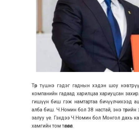
Төр түшнэ гэдэг гаднын хэдэн шоу нэвтрүү
компанийн гадаад харилцаа хариуцсан захир
гишүүн биш гэж намтартаа бичүүлчихээд аш
алба биш. Ч.Номин бол 38 настай, энэ төрий
залуу үе. Гэхдээ Ч.Номин бол Монгол дахь ка
хамгийн том төлөөлөл.