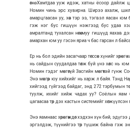
өгнө. Хамтдаа ууж идэж, хатны ёсоор дайлж цайл
Номин чинь эрс хувирна. Ширээ ахалж, шил нь
амарцгаасан уу, хөөе тэр ээ, тэгвэл яасан ю
гэж нэг бус гишүүн нэжгээд бус удаа хэ
амралтанд тухалсан нөгөө муу гишүүд яахав дэ
амархан юм уу гэсэн яриа ч бас гарсан л байса
Ер нь бол эдийн засагчаар төгссөн хүнийг хөрөн
нь сайдын суудалдаа төлж буй үнэ хөлс нь юм 
Номин гэдэг мөнгөгүй Засгийн мөнгөтэй гүнж С
Энэ мөнгөөр юу хийхийг нь харж л байя. Тэнд
хийгээд гүйгээд байдаг, энд 272 тэрбумын тө
туулж, ихийг хийж чадах уу? Соёлын яам 
цагаасаа төр дэх кастын системийг хөгжүүлсэн 
Энэ яамнаас хөрөнгөждөг хэдхэн хүн бий, эдүг
эргэлдэж, түүнийгээ төр түшиж байна гэж э