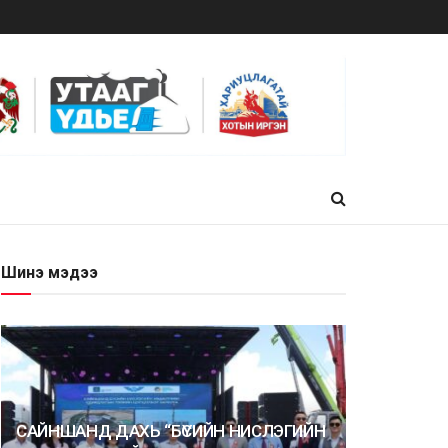
Шинэ мэдээ
САЙНШАНД ДАХЬ “БҮСИЙН НИСЛЭГИЙН