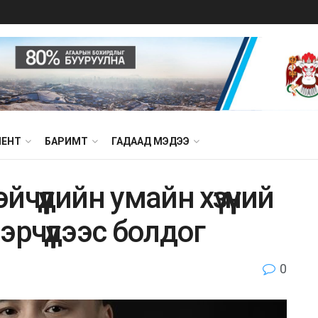
МЕНТ
БАРИМТ
ГАДААД МЭДЭЭ
чүүдийн умайн хүзүүний
эрчүүдээс болдог
0