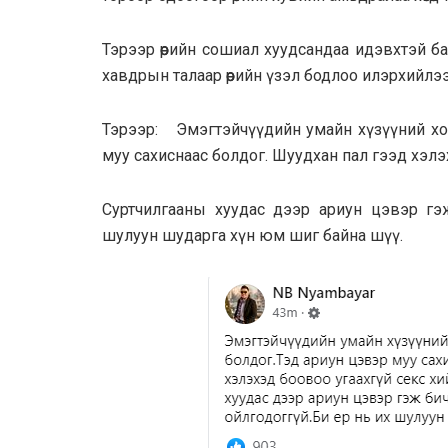
Тэрээр өөрийн сошиал хуудсандаа идэвхтэй ба
хавдрын талаар өөрийн үзэл бодлоо илэрхийлэ
Тэрээр: Эмэгтэйчүүдийн умайн хүзүүний хо
муу сахиснаас болдог. Шуудхан пал гээд хэлэхэ
Суртчилгааны хуудас дээр ариун цэвэр гэ
шулуун шударга хүн юм шиг байна шүү.