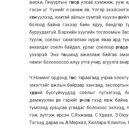
виски, Гачууртын төмсөөр улсаа хэмжиж, ууж
гэсэн үг. Үүнийг л санаж яв. Үлгэр эхэлсэнтэ
хөгжүүлээд, юмтай айлын сумтай хүүхэн өөрийгө
болоод байна гэхээр баян ядуу, бандгар ту
буруудахгүй. Бэрхийн хүүгийн тоглоомын Засг
туулж, соёлыг санагалзан нурж яваа ард тү
анхалдаг соёлч байдал, урлаг соёлоор өртөөл
үзээрэй. Энэ төвшинд ажиллаж байгаа эмэгт
чимэг болохоосоо илүү утга учир, агуулга ани
Ч.Номинг ордонд төмс тараагаад учраа олох
эмэгтэйг ажлын байраар хангаад, экспортын
хөдөөний бүсгүйчүүдэд соёлыг түгээгээд,
дамжуулан өрх гэрийг өөрчлөх гээд явж байн
түмпэнд хувцсаа угаадаг болохоос эхлээд, 
гэж зүтгэж ирсэн С.Янжмаа, С.Удвал, Э.Оюун
Тэгээд дараа нь А.Меркел, Хиллари Клинтон, 