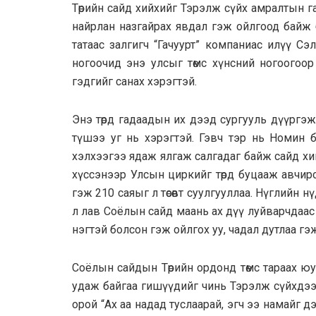
Төрийн сайд хийхийг Тэрэлж сүйх амралтын г
найрлан назгайрах явдал гэж ойлгоод байж 
татаас залгигч “Гачуурт” компаниас илүү Сэ
ногоочид энэ улсыг төмс хүнсний ногоогоор
гэдгийг санах хэрэгтэй.
Энэ төрд гадаадын их дээд сургууль дүүргэж, өн
түшээ уг нь хэрэгтэй. Гэвч тэр нь Номин б
хэлхээгээ ядаж ялгаж салгадаг байж сайд хи
хүссэнээр Улсын циркийг төрд буцааж авчир
гэж 210 саяыг л төсөвт суулгууллаа. Нүглийн 
л лав Соёлын сайд маань ах дүү луйварчдаас 
нэгтэй болсон гэж ойлгох уу, чадал дутлаа гэ
Соёлын сайдын Төрийн ордонд төмс тараах юу ч
удаж байгаа гишүүдийг чинь Тэрэлж сүйхдээ н
орой “Ах аа надад туслаарай, эгч ээ намайг 