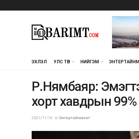
ЭХЛЭЛ
УЛС ТӨР
НИЙГЭМ
ЭНТЕРТАЙН
Р.Нямбаяр: Эмэгтэй
хорт хавдрын 99% 
2021/11/16
in
Энтертайнмент