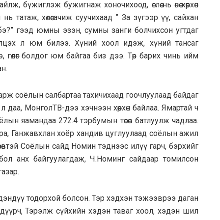
ж, бүжиглэж бужигнаж хоночихоод, өглөө нь өнөө хөөрхөн
 татаж, хөлөө ачиж суучихаад ” За зүгээр үү, сайхан
м бэ?” гээд юмны эзэн, сумны занги болчихсон угтдаг
лцэх л юм билээ. Хүний хоол идэж, хүний тансаг
э, гөлөг болдог юм байгаа биз дээ. Төр барих чинь ийм
н.
гө харж соёлын салбартаа тахичихаад гоочлуулаад байдаг
л даа, МонголТВ-дээ хэчнээн хөөрхөн байлаа. Ямартай ч
оёлын яамандаа 272.4 тэрбумын төсөв батлуулж чадлаа.
 Нара, Ганжавхлан хоёр хандив цуглуулаад соёлын ажил
сөвтэй Соёлын сайд Номин тэднээс илүү гарч, бэрхийг
бол анх байгуулагдаж, Ч.Номинг сайдаар томилсон
газар.
ээ дэндүү тодорхой болсон. Тэр хэдхэн тэжээврээ даган
ндүүрч, Тэрэлж сүйхийн хэдэн таваг хоол, хэдэн шил