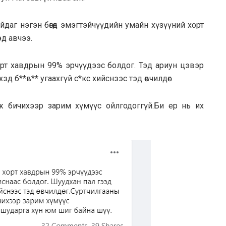
йдаг нэгэн бөгөөд эмэгтэйчүүдийн умайн хүзүүний хорт
эд авчээ.
рт хавдрын 99% эрчүүдээс болдог. Тэд ариун цэвэр
д б**в** угаахгүй с*кс хийснээс тэд өвчилдөг.
ж бичихээр зарим хүмүүс ойлгодоггүй.Би ер нь их