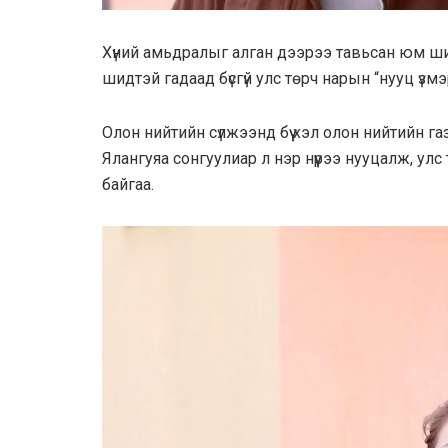
Хүний амьдралыг алган дээрээ тавьсан юм ши
шидтэй гадаад бүсгүй улс төрч нарын “нууц үзм
Олон нийтийн сүлжээнд бүү хэл олон нийтийн га
Ялангуяа сонгуулиар л нэр нүүрээ нууцалж, ул
байгаа.