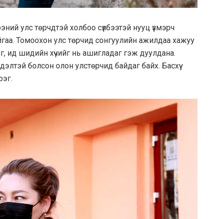
ний улс төрчдтэй холбоо сүлбээтэй нууц үзмэрч
байгаа. Томоохон улс төрчид сонгуулийн ажилдаа хажуу
, ид шидийн хүчийг нь ашигладаг гэж дуулдана.
дэлтэй болсон олон улстөрчид байдаг байх. Басхүү
рэг.