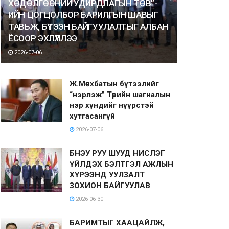
ХӨДӨЛГӨӨНИЙ УДИРДЛАГЫН ТӨВ”-
ИЙН ЦОГЦОЛБОР БАРИЛГЫН ШАВЫГ
ТАВЬЖ, БҮТЭЭН БАЙГУУЛАЛТЫГ АЛБАН
ЁСООР ЭХЛҮҮЛЛЭЭ
2026-07-06
Ж.Мөнхбатын бүтээлийг
“нэрлэж” Төрийн шагналын
нэр хүндийг нүүрстэй
хутгасангүй
2026-07-06
БНЭУ РУУ ШУУД НИСЛЭГ
ҮЙЛДЭХ БЭЛТГЭЛ АЖЛЫН
ХҮРЭЭНД УУЛЗАЛТ
ЗОХИОН БАЙГУУЛАВ
2026-06-30
БАРИМТЫГ ХААЦАЙЛЖ,