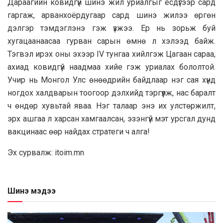
Дараагийн ковидгүй шинэ жил уриалгыг есдүгээр сард
гаргаж, арванхоёрдугаар сард шинэ жилээ өргөн
дэлгэр тэмдэглэнэ гэж үзжээ. Ер нь зорьж буй
хугацаанаасаа гурван сарын өмнө л хэлээд байж.
Тэгвэл ирэх оны эхээр IV тунгаа хийлгэж Цагаан сараа,
ахиад ковидгүй наадмаа хийе гэж уриалах бололтой.
Учир нь Монгол Улс өнөөдрийн байдлаар нэг сая хүнд
ногдох халдварын тоогоор дэлхийд тэргүүлж, нас баралт
ч өндөр хувьтай яваа. Нэг талаар энэ их улстөржилт,
эрх ашгаа л харсан хамгаалсан, эзэнгүй мэт урсгал дунд
вакцинаас өөр найдах стратеги ч алга!
Эх сурвалж: itoim.mn
Шинэ мэдээ