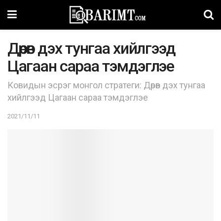
Дөрөв дэх тунгаа хийлгээд
Цагаан сараа тэмдэглэе
Ковидын эсрэг монгол стратеги: Дөрөв дэх тунгаа
хийлгээд Цагаан сараа тэмдэглэе
2021/11/11