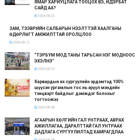
ЯМАР ХАРИУЦЛАГА ТООЦОХ ВЭ, ИДЭРБАТ
САЙД АА?
2026-06-25
ЗАМ, ТЭЭВРИЙН САЛБАРЫН НЭЭЛТТЭЙ ХААЛГАНЫ
ӨДӨРЛӨГТ АМЖИЛТТАЙ ОРОЛЦЛОО
2026-06-12
“ТЭРБУМ МОД ТАНЫ ТАРЬСАН НЭГ МОДНООС
ЭХЭЛНЭ”
2026-05-22
Харвардын их сургуулийн эрдэмтэд 100%
шүүсэн ургамлын тос нь эрүүл мэндийн
тэнцвэрт байдлыг дэмждэг болохыг
тогтоожээ
2026-05-06
АГААРЫН ХӨЛГИЙН ГАЛ УНТРААХ, АВРАХ
АЖИЛЛАГАА, ДАРАЛТТАЙ ГАЛ УНТРААХ
ДАДЛАГА СУРГУУЛИЛТАД ХАМРАГДЛАА
2026-04-18