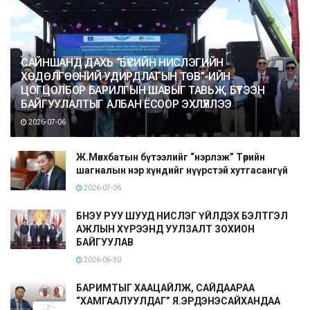
САЙНШАНД ДАХЬ “БҮСИЙН НИСЛЭГИЙН
ХӨДӨЛГӨӨНИЙ УДИРДЛАГЫН ТӨВ”-ИЙН
ЦОГЦОЛБОР БАРИЛГЫН ШАВЫГ ТАВЬЖ, БҮТЭЭН
БАЙГУУЛАЛТЫГ АЛБАН ЁСООР ЭХЛҮҮЛЛЭЭ
2026-07-06
Ж.Мөнхбатын бүтээлийг “нэрлэж” Төрийн
шагналын нэр хүндийг нүүрстэй хутгасангүй
2026-07-06
БНЭУ РУУ ШУУД НИСЛЭГ ҮЙЛДЭХ БЭЛТГЭЛ
АЖЛЫН ХҮРЭЭНД УУЛЗАЛТ ЗОХИОН
БАЙГУУЛАВ
2026-06-30
БАРИМТЫГ ХААЦАЙЛЖ, САЙДААРАА
“ХАМГААЛУУЛДАГ” Я.ЭРДЭНЭСАЙХАНДАА