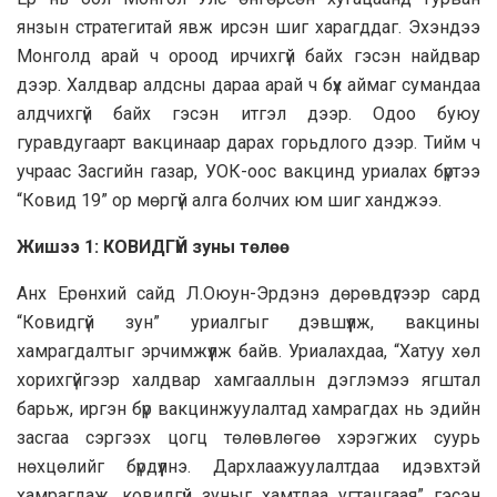
янзын стратегитай явж ирсэн шиг харагддаг. Эхэндээ
Монголд арай ч ороод ирчихгүй байх гэсэн найдвар
дээр. Халдвар алдсны дараа арай ч бүх аймаг сумандаа
алдчихгүй байх гэсэн итгэл дээр. Одоо буюу
гуравдугаарт вакцинаар дарах горьдлого дээр. Тийм ч
учраас Засгийн газар, УОК-оос вакцинд уриалах бүртээ
“Ковид 19” ор мөргүй алга болчих юм шиг ханджээ.
Жишээ 1: КОВИДГҮЙ зуны төлөө
Анх Ерөнхий сайд Л.Оюун-Эрдэнэ дөрөвдүгээр сард
“Ковидгүй зун” уриалгыг дэвшүүлж, вакцины
хамрагдалтыг эрчимжүүлж байв. Уриалахдаа, “Хатуу хөл
хорихгүйгээр халдвар хамгааллын дэглэмээ ягштал
барьж, иргэн бүр вакцинжуулалтад хамрагдах нь эдийн
засгаа сэргээх цогц төлөвлөгөө хэрэгжих суурь
нөхцөлийг бүрдүүлнэ. Дархлаажуулалтдаа идэвхтэй
хамрагдаж, ковидгүй зуныг хамтдаа угтацгаая” гэсэн