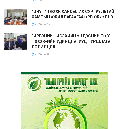
“ИНҮТ” ТӨХХК ХАНСЕО ИХ СУРГУУЛЬТАЙ
ХАМТЫН АЖИЛЛАГААГАА ӨРГӨЖҮҮЛНЭ
2026-04-12
“ИРГЭНИЙ НИСЭХИЙН ҮНДЭСНИЙ ТӨВ”
ТӨХХК-ИЙН УДИРДЛАГУУД ТУРШЛАГА
СОЛИЛЦОВ
2026-04-08