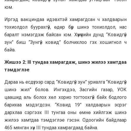
юм.
Иргэд вакциндаа идэвхтэй хамрагдсан ч халдварын
тохиолдол буурахгүй, өдөр бүр шинэ тохиолдол, нас
баралт нэмэгдэж байсан юм. Хүмүүсийн дунд “Ковидгүй
зун” биш “Зунгүй ковид” болчихлоо гэх хошигнол ч
байв.
Жишээ 2: III тундаа хамрагдаж, шинэ жилээ хамтдаа
тэмдэглэе
Дараа нь есдүгээр сард “Ковидгүй зун” уриалга “Ковидгүй
шинэ жил” болов. Ингэхдээ, Засгийн газар, УОК
цаашид аль болох хөл хорио тогтоохгүй байх бодлого
барихаа мэдэгдсэн. “Ковид 19” халдварын эсрэг
дархлаа сэргээх III тунгаа оны өмнө хийлгэж шинэ
жилээ хамтдаа тэмдэглэе гэсэн. Одоогийн байдлаар
465 мянган хүн III тундаа хамрагдаад байна.