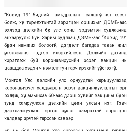
“Ковид 19” бидний амьдралын салшгүй нэг хэсэг
болж, хүн төрөлхтөнтэй зэрэгцэн оршихыг ДЭМБ-аас
эхлээд дэлхийн бүх улс орны эрдэмтэн судлаачид
анхааруулж буй. Зарим судлаач, ДЭМБ-аас “Ковид 19”
бүрэн намжих болоогүй, дэгдэлт багадаа таван жил
үргэлжилнэ гэдгээ илэрхийлсэн. Дэлхийн дахинд
хэрэглэж буй коронавирусийн эсрэг вакцин нь
цаашдаа хэдэн ч нэмэлт тун гарч ирэхийг үгүйсгэхгүй.
Монгол Улс дэлхийн улс орнуудтай харьцуулахад
коронавируст халдварын эсрэг вакцинжуулалтыг эрт
эхлүүлж, хүн амынхаа 60-аас дээш хувийг вакцины бүрэн
тунд хамруулсан дэлхийн цөөн улсын нэг. Гэвч
дархлаажуулалт өргөн хүрээг хамрахтай зэрэгцэн
халдвар эрчтэй тархсан хэвээр.
Ер нь бол Монгол Улс өнгөрсөн хугацаанд гурван