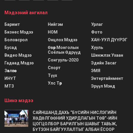
Мэдээний ангилал
Баримт
Нийгэм
Урлаг
Бизнес Мэдээ
НОМ
Фото
Боловсрол
Онцлох Мэдээ
ХАН-УУЛ ДҮҮРЭГ
Бусад
Өвөр Монголын
Хууль
Соёлын Өдрүүд
Видео Мэдээ
Шинжлэх Ухаан
Сонгууль-2020
Гадаад Мэдээ
Эдийн Засаг
Спорт
Зөвлөгөө
ЭМЯ
Түүх
ИНҮТ
Энтертайнмент
Улс Төр
МТЗ
Эрүүл Мэнд
Шинэ мэдээ
САЙНШАНД ДАХЬ “БҮСИЙН НИСЛЭГИЙН
ХӨДӨЛГӨӨНИЙ УДИРДЛАГЫН ТӨВ”-ИЙН
ЦОГЦОЛБОР БАРИЛГЫН ШАВЫГ ТАВЬЖ,
БҮТЭЭН БАЙГУУЛАЛТЫГ АЛБАН ЁСООР