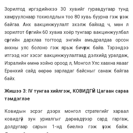
Зорилтод иргэдийнхээ 30 хувийг гуравдугаар тунд
хамруулснаар тохиолдлын тоо 80 хувь буурна гэж үзэж
байгаа. Анх вакцинжуулалт эхэлж байхад ч, мөн л
зорилтот бүлгийн 60 хувиа хоёр тунгаар вакцинжуулбал
сүргийн дархлаа тогтоод энгийн амьдралдаа орсон
анхны улс болоно гэж ярьж бичүүлж байв. Тэрэндээ
итгээд нэг хэсэг вакцинжуулалтаад дэлхийд уралдаж,
Изралийн өмнө хойно ороод л, Монгол Улс хаахна явааг
Ерөнхий сайд өөрөө зарладаг байсныг санаж байгаа
байх.
Жишээ 3: IV тунгаа хийлгэж, КОВИДГҮЙ Цагаан сараа
тэмдэглэе
Ковидын эсрэг дээрх монгол стратегийг харвал
ковидгүй зун уриалгыг дөрөвдүгээр сард гаргаж,
долдугаар сарын 1-нд биелнэ гэж үзэж байж.