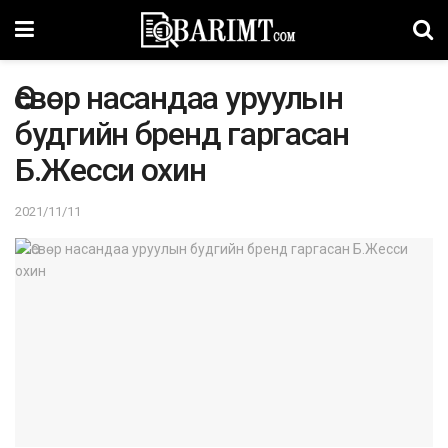
Өсвөр насандаа уруулын
будгийн бренд гаргасан
Б.Жесси охин
2021/11/11