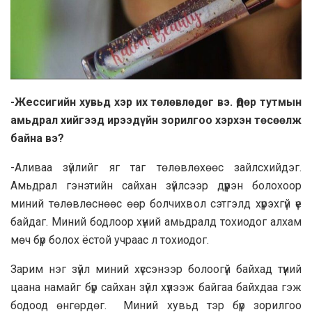
-Жессигийн хувьд хэр их төлөвлөдөг вэ. Өдөр тутмын
амьдрал хийгээд ирээдүйн зорилгоо хэрхэн төсөөлж
байна вэ?
-Аливаа зүйлийг яг таг төлөвлөхөөс зайлсхийдэг.
Амьдрал гэнэтийн сайхан зүйлсээр дүүрэн болохоор
миний төлөвлөснөөс өөр болчихвол сэтгэлд хүрэхгүй үе
байдаг. Миний бодлоор хүний амьдралд тохиодог алхам
мөч бүр болох ёстой учраас л тохиодог.
Зарим нэг зүйл миний хүссэнээр болоогүй байхад түүний
цаана намайг бүр сайхан зүйл хүлээж байгаа байхдаа гэж
бодоод өнгөрдөг. Миний хувьд тэр бүр зорилгоо