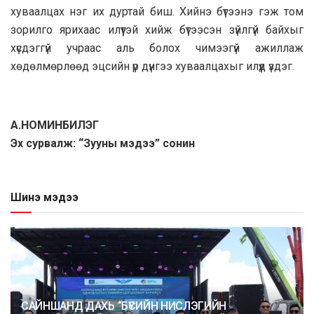
хуваалцах нэг их дуртай биш. Хийнэ бүтээнэ гэж том
зорилго ярихаас илүүтэй хийж бүтээсэн зүйлгүй байхыг
хүсдэггүй учраас аль болох чимээгүй ажиллаж
хөдөлмөрлөөд эцсийн үр дүнгээ хуваалцахыг илүүд үздэг.
А.НОМИНБИЛЭГ
Эх сурвалж: “Зууны мэдээ” сонин
Шинэ мэдээ
САЙНШАНД ДАХЬ “БҮСИЙН НИСЛЭГИЙН