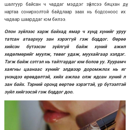
шалгуур байсан ч чаддаг мэддэг зүйлсээ бяцхан дүү
нартаа сонирхолтой байдлаар заах нь бодсоноос их
чадвар шаарддаг юм билээ.
Олон зүйлээс харж байхад ямар ч хүнд хүнийг уруу
татсан атаархуу зан хэрэггүй гэж боддог. Өөрөө
хийсэн бүтээсэн зүйлгүй байж хүний ажил
хөдөлмөрийг муулж, төвөг удаж, муухайгаар хэлдэг.
Тэгж байж сэтгэл нь тайтгардаг юм болов уу. Хуурамч
хаягны цаанаас хүнийг элдвээр доромжлох нь яг
үнэндээ өрөвдөлтэй, хийх ажлаа олж ядсан хүний л
зан байх. Тэрний оронд өөртөө хэрэгтэй, үр бүтээлтэй
зүйл хийгээсэй гэж боддог доо.