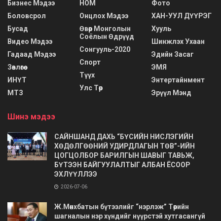
Бизнес Мэдээ
НОМ
Фото
Боловсрол
Онцлох Мэдээ
ХАН-УУЛ ДҮҮРЭГ
Бусад
Өвөр Монголын
Хууль
Соёлын Өдрүүд
Видео Мэдээ
Шинжлэх Ухаан
Сонгууль-2020
Гадаад Мэдээ
Эдийн Засаг
Спорт
Зөвлөгөө
ЭМЯ
Түүх
ИНҮТ
Энтертайнмент
Улс Төр
МТЗ
Эрүүл Мэнд
Шинэ мэдээ
САЙНШАНД ДАХЬ “БҮСИЙН НИСЛЭГИЙН
ХӨДӨЛГӨӨНИЙ УДИРДЛАГЫН ТӨВ”-ИЙН
ЦОГЦОЛБОР БАРИЛГЫН ШАВЫГ ТАВЬЖ,
БҮТЭЭН БАЙГУУЛАЛТЫГ АЛБАН ЁСООР
ЭХЛҮҮЛЛЭЭ
2026-07-06
Ж.Мөнхбатын бүтээлийг “нэрлэж” Төрийн
шагналын нэр хүндийг нүүрстэй хутгасангүй