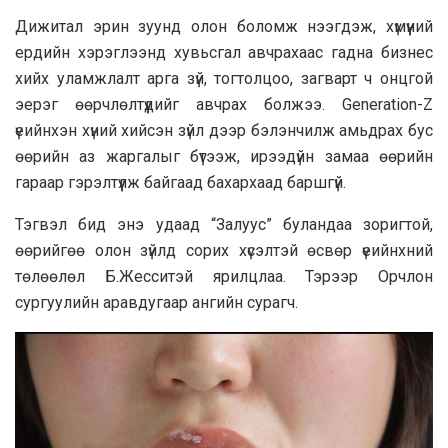
Дижитал эрин зуунд олон боломж нээгдэж, хүмүүний
ердийн хэрэглээнд хувьсгал авчрахаас гадна бизнес
хийх уламжлалт арга зүй, тогтолцоо, загварт ч онцгой
эерэг өөрчлөлтүүдийг авчрах болжээ. Generation-Z
үеийнхэн хүний хийсэн зүйл дээр бэлэнчилж амьдрах бус
өөрийн аз жаргалыг бүтээж, ирээдүйн замаа өөрийн
гараар гэрэлтүүлж байгаад бахархаад баршгүй.
Тэгвэл бид энэ удаад “Залуус” буландаа зоригтой,
өөрийгөө олон зүйлд сорих хүсэлтэй өсвөр үеийнхний
төлөөлөл Б.Жесситэй ярилцлаа. Тэрээр Орчлон
сургуулийн аравдугаар ангийн сурагч.