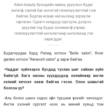
Kalon beauty брэндийн маань уруулын будаг
өнгөгүй, саатай бас өнгөтэй гялалзуулагчтай гэж
байгаа. Будгаа өсвөр насныханд зориулж
гаргасан. Сурагч охидууд сургууль дээрээ
уруулаа тод будах зохимжгүй учраас
гялалзуулагчтай өнгөлөгчөөр өнгөлөхөд гоё
харагддаг.
Будагнуудаа Хурд Рапид хотхон “Belle salon”, River
garden хотхон “Renecell salon” д зарж байгаа.
-Чаддаг зүйлээрээ бусдад туслах шиг сайхан зүйл
байхгүй. Бага насны хүүхдүүдэд онлайнаар англи
хэлний хичээл зааж байгаа гэсэн. Олон шавьтай
болсон уу?
-Аль болох шинэ содон зүйл туршиж үзэхийг хичээдэг.
Англи хэлний сургалт нээх нь миний хувьд том