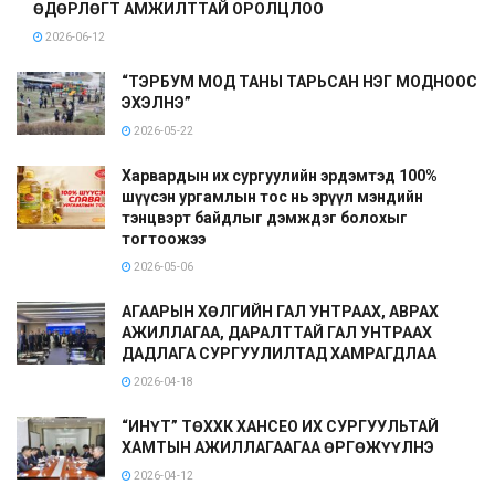
ӨДӨРЛӨГТ АМЖИЛТТАЙ ОРОЛЦЛОО
2026-06-12
“ТЭРБУМ МОД ТАНЫ ТАРЬСАН НЭГ МОДНООС
ЭХЭЛНЭ”
2026-05-22
Харвардын их сургуулийн эрдэмтэд 100%
шүүсэн ургамлын тос нь эрүүл мэндийн
тэнцвэрт байдлыг дэмждэг болохыг
тогтоожээ
2026-05-06
АГААРЫН ХӨЛГИЙН ГАЛ УНТРААХ, АВРАХ
АЖИЛЛАГАА, ДАРАЛТТАЙ ГАЛ УНТРААХ
ДАДЛАГА СУРГУУЛИЛТАД ХАМРАГДЛАА
2026-04-18
“ИНҮТ” ТӨХХК ХАНСЕО ИХ СУРГУУЛЬТАЙ
ХАМТЫН АЖИЛЛАГААГАА ӨРГӨЖҮҮЛНЭ
2026-04-12