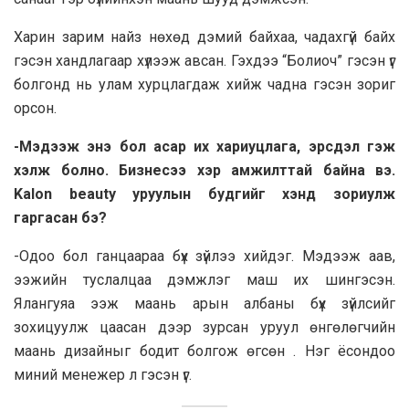
Харин зарим найз нөхөд дэмий байхаа, чадахгүй байх
гэсэн хандлагаар хүлээж авсан. Гэхдээ “Болиоч” гэсэн үг
болгонд нь улам хурцлагдаж хийж чадна гэсэн зориг
орсон.
-Мэдээж энэ бол асар их хариуцлага, эрсдэл гэж
хэлж болно. Бизнесээ хэр амжилттай байна вэ.
Kalon beauty уруулын будгийг хэнд зориулж
гаргасан бэ?
-Одоо бол ганцаараа бүх зүйлээ хийдэг. Мэдээж аав,
ээжийн туслалцаа дэмжлэг маш их шингэсэн.
Ялангуяа ээж маань арын албаны бүх зүйлсийг
зохицуулж цаасан дээр зурсан уруул өнгөлөгчийн
маань дизайныг бодит болгож өгсөн . Нэг ёсондоо
миний менежер л гэсэн үг.