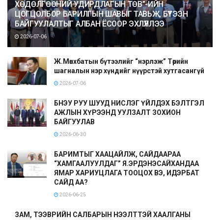
ХӨДӨЛГӨӨНИЙ УДИРДЛАГЫН ТӨВ”-ИЙН
ЦОГЦОЛБОР БАРИЛГЫН ШАВЫГ ТАВЬЖ, БҮТЭЭН
БАЙГУУЛАЛТЫГ АЛБАН ЁСООР ЭХЛҮҮЛЛЭЭ
2026-07-06
Ж.Мөнхбатын бүтээлийг “нэрлэж” Төрийн
шагналын нэр хүндийг нүүрстэй хутгасангүй
2026-07-06
БНЭУ РУУ ШУУД НИСЛЭГ ҮЙЛДЭХ БЭЛТГЭЛ
АЖЛЫН ХҮРЭЭНД УУЛЗАЛТ ЗОХИОН
БАЙГУУЛАВ
2026-06-30
БАРИМТЫГ ХААЦАЙЛЖ, САЙДААРАА
“ХАМГААЛУУЛДАГ” Я.ЭРДЭНЭСАЙХАНДАА
ЯМАР ХАРИУЦЛАГА ТООЦОХ ВЭ, ИДЭРБАТ
САЙД АА?
2026-06-25
ЗАМ, ТЭЭВРИЙН САЛБАРЫН НЭЭЛТТЭЙ ХААЛГАНЫ