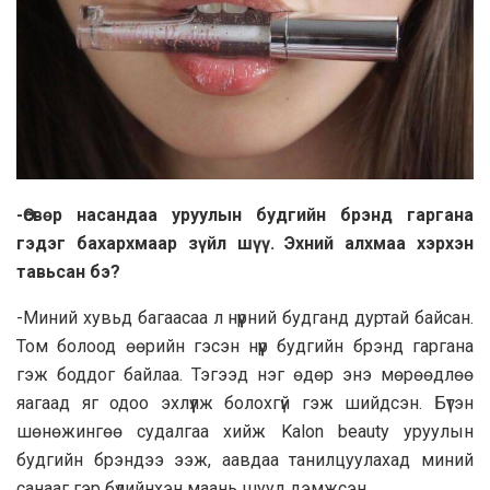
-Өсвөр насандаа уруулын будгийн брэнд гаргана
гэдэг бахархмаар зүйл шүү. Эхний алхмаа хэрхэн
тавьсан бэ?
-Миний хувьд багаасаа л нүүрний будганд дуртай байсан.
Том болоод өөрийн гэсэн нүүр будгийн брэнд гаргана
гэж боддог байлаа. Тэгээд нэг өдөр энэ мөрөөдлөө
яагаад яг одоо эхлүүлж болохгүй гэж шийдсэн. Бүтэн
шөнөжингөө судалгаа хийж Kalon beauty уруулын
будгийн брэндээ ээж, аавдаа танилцуулахад миний
санааг гэр бүлийнхэн маань шууд дэмжсэн.