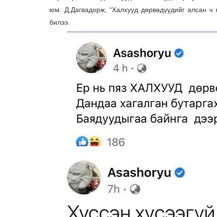
юм. Д.Дагвадорж, “Халхууд дөрвөдүүдийг алсан ч
билээ.