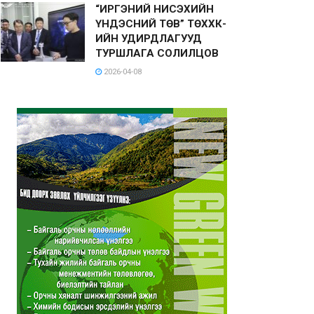
“ИРГЭНИЙ НИСЭХИЙН
ҮНДЭСНИЙ ТӨВ” ТӨХХК-
ИЙН УДИРДЛАГУУД
ТУРШЛАГА СОЛИЛЦОВ
2026-04-08