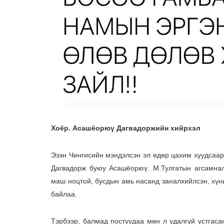
Хоёр. Асашёорюү Дагвадоржийн хийрхэл
Эзэн Чингисийн мэндэлсэн эл өдөр цахим хуудсаар
Дагвадорж буюу Асашёорюү. М.Тулгатын агсамнал
маш ноцтой, бусдын амь насанд заналхийлсэн, хүн
байлаа.
Тэрбээр, балмад постуудаа мөн л удалгүй устгаса