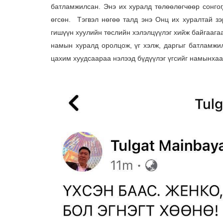
батламжилсан. Энэ их хуралд төлөөлөгчөөр сонгог
өгсөн.
Тэгвэл нөгөө талд энэ Онц их хуралтай з
гишүүн хуулийн төслийн хэлэлцүүлэг хийж байгаага
намын хуралд оролцож, үг хэлж, даргыг батламжи
цахим хуудсаараа нэлээд бүдүүлэг үгсийг намынха