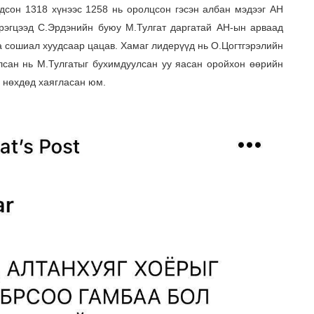
дсон 1318 хүнээс 1258 нь оролцсон гэсэн албан мэдээг АН
эрэгцээд С.Эрдэнийн буюу М.Тулгат даргатай АН-ын арваад
а сошиал хуудсаар цацав. Хамаг лидерүүд нь О.Цогтгэрэлийн
лсан нь М.Тулгатыг бухимдуулсан уу яасан оройхон өөрийн
а нөхдөд хаягласан юм.