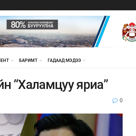
МЕНТ
БАРИМТ
ГАДААД МЭДЭЭ
йн “Халамцуу яриа”
0