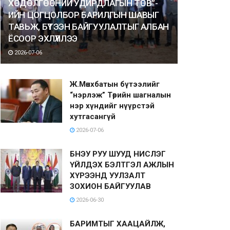
ХӨДӨЛГӨӨНИЙ УДИРДЛАГЫН ТӨВ”-
ИЙН ЦОГЦОЛБОР БАРИЛГЫН ШАВЫГ
ТАВЬЖ, БҮТЭЭН БАЙГУУЛАЛТЫГ АЛБАН
ЁСООР ЭХЛҮҮЛЛЭЭ
2026-07-06
Ж.Мөнхбатын бүтээлийг
“нэрлэж” Төрийн шагналын
нэр хүндийг нүүрстэй
хутгасангүй
2026-07-06
БНЭУ РУУ ШУУД НИСЛЭГ
ҮЙЛДЭХ БЭЛТГЭЛ АЖЛЫН
ХҮРЭЭНД УУЛЗАЛТ
ЗОХИОН БАЙГУУЛАВ
2026-06-30
БАРИМТЫГ ХААЦАЙЛЖ,