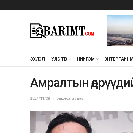
ЭХЛЭЛ
УЛС ТӨР
НИЙГЭМ
ЭНТЕРТАЙН
Амралтын өдрүүди
2021/11/08
in
онцлох мэдээ