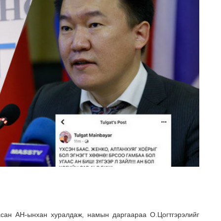
сан АН-ынхан хуралдаж, намын даргаараа О.Цогтгэрэлийг