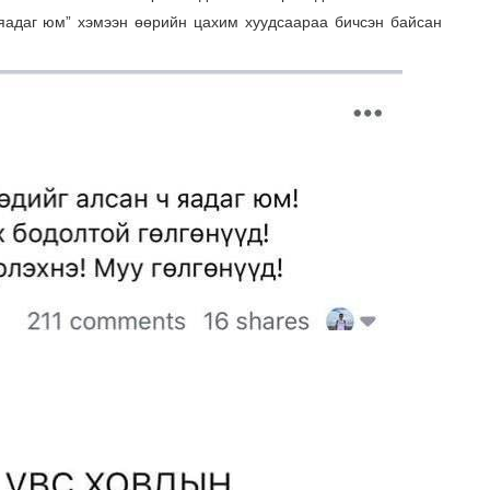
 яадаг юм” хэмээн өөрийн цахим хуудсаараа бичсэн байсан