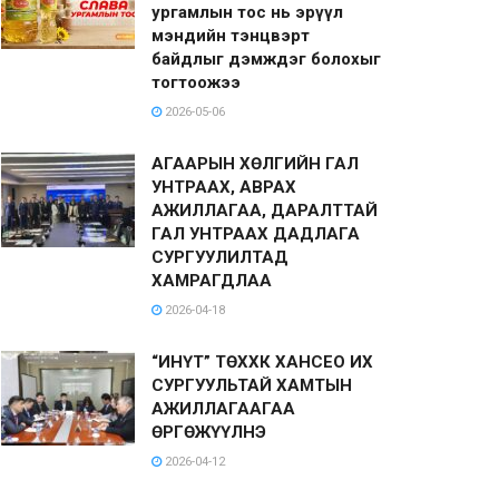
ургамлын тос нь эрүүл
мэндийн тэнцвэрт
байдлыг дэмждэг болохыг
тогтоожээ
2026-05-06
АГААРЫН ХӨЛГИЙН ГАЛ
УНТРААХ, АВРАХ
АЖИЛЛАГАА, ДАРАЛТТАЙ
ГАЛ УНТРААХ ДАДЛАГА
СУРГУУЛИЛТАД
ХАМРАГДЛАА
2026-04-18
“ИНҮТ” ТӨХХК ХАНСЕО ИХ
СУРГУУЛЬТАЙ ХАМТЫН
АЖИЛЛАГААГАА
ӨРГӨЖҮҮЛНЭ
2026-04-12