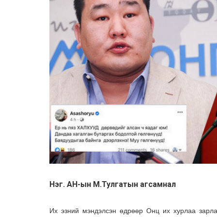
Нэг. АН-ын М.Тулгатын агсамнал
Их эзний мэндэлсэн өдрөөр Онц их хурлаа зарла