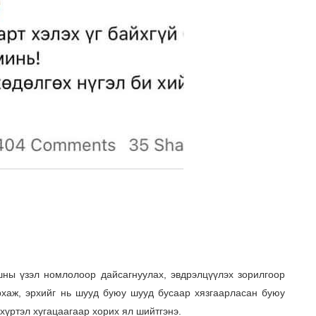
ашны үзэл номлолоор дайсагнуулах, эвдрэлцүүлэх зорилгоор
урхаж, эрхийг нь шууд буюу шууд бусаар хязгаарласан буюу
хүртэл хугацаагаар хорих ял шийтгэнэ.