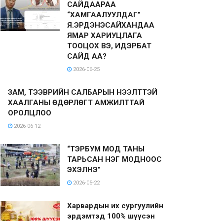
САЙДААРАА
“ХАМГААЛУУЛДАГ”
Я.ЭРДЭНЭСАЙХАНДАА
ЯМАР ХАРИУЦЛАГА
ТООЦОХ ВЭ, ИДЭРБАТ
САЙД АА?
2026-06-25
ЗАМ, ТЭЭВРИЙН САЛБАРЫН НЭЭЛТТЭЙ
ХААЛГАНЫ ӨДӨРЛӨГТ АМЖИЛТТАЙ
ОРОЛЦЛОО
2026-06-12
“ТЭРБУМ МОД ТАНЫ
ТАРЬСАН НЭГ МОДНООС
ЭХЭЛНЭ”
2026-05-22
Харвардын их сургуулийн
эрдэмтэд 100% шүүсэн