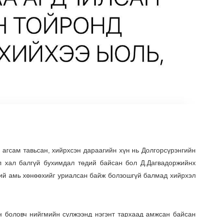
 агсам тавьсан, хийрхсэн дараагийн хүн нь Долгорсүрэнгийн
 хал балгүй бухимдал төдий байсан бол Д.Дагвадоржийнх
ий амь хөнөөхийг уриалсан байж болзошгүй балмад хийрхэл
н боловч нийгмийн сүлжээнд нэгэнт тархаад амжсан байсан