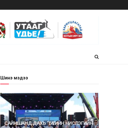
Шинэ мэдээ
САЙНШАНД ДАХЬ “БҮСИЙН НИСЛЭГИЙН