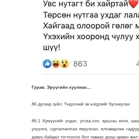
Гурав. Эрүүгийн хуулиас…
86 дугаар зүйл. Үндэсний эв нэгдлийг бусниулах
86.1 Хүмүүсийг үндэс, угсаа,хэл, арьсны өнгө, ш
ухуулга, сурталчилгаа явуулсан, ялгаварлан гаду
давуу байдал тогтоосон бол таваас дээш арван жил 