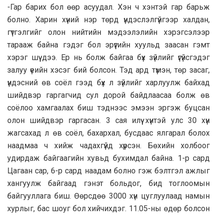
-Гар барих бол өөр асуудал. Хэн ч хэнтэй гар барьж
болно. Харин хүний нэр төрд үндэслэлгүйгээр халдан,
гүтгэлгийг олон нийтийн мэдээлэлийн хэрэгсэлээр
тарааж байна гэдэг бол эрүүгийн хуульд заасан гэмт
хэрэг шүү дээ. Ер нь болж байгаа бүх зүйлийг үгүйсгэдэг
залуу үеийн хэсэг бий болсон. Тэд ард түмэн, төр засаг,
үндэсний өв соёл гээд бүх л зүйлийг харлуулж байхад
шийдвэр гаргагчид сул дорой байдлаасаа болж өв
соёлоо хамгаалах биш тэднээс эмээн эргэж буцсан
олон шийдвэр гаргасан. 3 сая илүү хүнтэй улс 30 хүн
жагсахад л өв соёл, бахархал, бусдаас ялгарал болох
наадмаа ч хийж чадахгүйд хүрсэн. Бөхийн холбоог
удирдаж байгаагийн хувьд бухимдал байна. 1-р сард
Цагаан сар, 6-р сард наадам болно гэж бэлтгэл ажлыг
хангуулж байгаад гэнэт больдог, бид тоглоомын
байгууллага биш. Өөрсдөө 3000 хүн цуглуулаад намын
хурлыг, бас шоуг бол хийчихдэг. 11.05-ны өдөр болсон