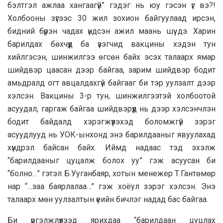
бэлтгэл ажлаа хангаагүй” гэдэг нь юу гэсэн үг вэ?!
Холбооны зүгээс 30 жил зохион байгуулаад ирсэн,
бидний бүрэн чадах үндсэн ажил маань шүү дэ. Харин
барилдах бөхчүүд ба үзэгчид вакцины хэдэн тун
хийлгэсэн, шинжилгээ өгсөн байх эсэх талаарх ямар
шийдвэр цаасан дээр байгаа, зарим шийдвэр бодит
амьдралд огт авцалдахгүй байгааг би тэр уулзалт дээр
хэлсэн. Вакцины 3-р тун, шинжилгээтэй холбоотой
асуудал, гаргаж байгаа шийдвэрүүд нь дээр хэлсэнчлэн
бодит байдалд хэрэгжүүлэхэд боломжгүй зэрэг
асуудлууд нь УОК-ынхонд энэ барилдааныг явуулахад
хүндрэл байсан байх. Иймд надаас тэд эхэлж
“барилдааныг цуцалж болох уу” гэж асуусан би
“болно…” гэтэл Б.Ууганбаяр, хотын менежер Т.Гантөмөр
нар “…заа баярлалаа…” гэж хоёул зэрэг хэлсэн. Энэ
талаарх мөн уулзалтын үеийн бичлэг надад бас байгаа.
Би үргэлжлүүлээд ярихдаа “барилдаан цуцлах