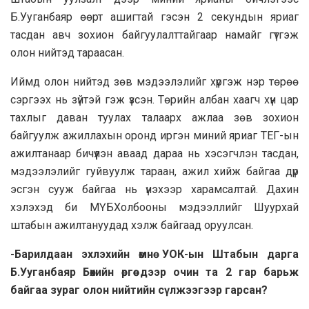
Б.Ууганбаяр өөрт ашигтай гэсэн 2 секундын яриаг
тасдан авч зохион байгуулалттайгаар намайг гүтгэж
олон нийтэд тараасан.
Иймд олон нийтэд зөв мэдээлэлийг хүргэж нэр төрөө
сэргээх нь зүйтэй гэж үзсэн. Төрийн албан хаагч хүн цар
тахлыг даван туулах талаарх ажлаа зөв зохион
байгуулж ажиллахын оронд иргэн миний яриаг ТЕГ-ын
ажилтанаар бичүүлэн аваад дараа нь хэсэгчлэн тасдан,
мэдээлэлийг гуйвуулж тараан, ажил хийж байгаа дүр
эсгэн сууж байгаа нь үнэхээр харамсалтай. Дахин
хэлэхэд би МҮБХолбооны мэдээллийг Шуурхай
штабын ажилтануудад хэлж байгаад оруулсан.
-Барилдаан эхлэхийн өмнө УОК-ын Штабын дарга
Б.Ууганбаяр Бөхийн өргөө дээр очин та 2 гар барьж
байгаа зураг олон нийтийн сүлжээгээр гарсан?