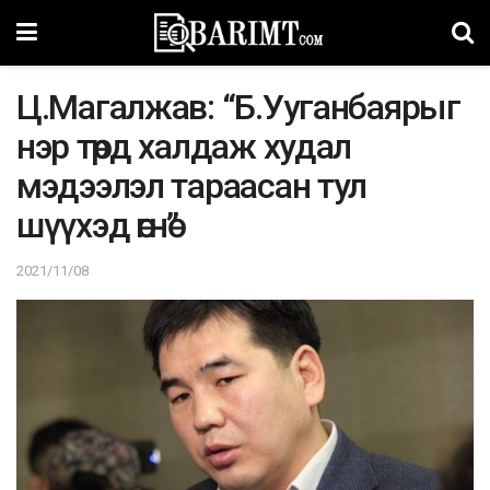
Ц.Магалжав: “Б.Ууганбаярыг
нэр төрд халдаж худал
мэдээлэл тараасан тул
шүүхэд өгнө”
2021/11/08