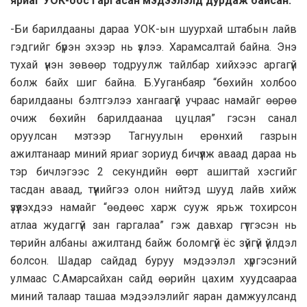
яриаг УОК-оос гаргасан мэдээлэлд дурдаж байсан.
-Би барилдааны дараа УОК-ын шуурхай штабын лайв
гэдгийг бүрэн эхээр нь үзлээ. Харамсалтай байна. Энэ
тухай үнэн зөвөөр тодруулж тайлбар хийхээс аргагүй
болж байх шиг байна. Б.Ууганбаяр “бөхийн холбоо
барилдааны бэлтгэлээ хангаагүй учраас намайг өөрөө
очиж бөхийн барилдаанаа цуцлая” гэсэн санал
оруулсан мэтээр Тагнуулын ерөнхий газрын
ажилтанаар миний яриаг зориуд бичүүлж аваад дараа нь
тэр бичлэгээс 2 секундийн өөрт ашигтай хэсгийг
тасдан аваад, түүнийгээ олон нийтэд шууд лайв хийж
үзүүлэхдээ намайг “өөдөөс харж сууж ярьж тохирсон
атлаа жудаггүй зан гаргалаа” гэж давхар гүтгэсэн нь
төрийн албаны ажилтанд байж боломгүй ёс зүйгүй үйлдэл
болсон. Шадар сайдад буруу мэдээлэл хүргэсэний
улмаас С.Амарсайхан сайд өөрийн цахим хуудсаараа
миний талаар ташаа мэдээлэлийг яаран дамжуулсанд