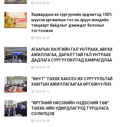
2026-05-22
Харвардын их сургуулийн эрдэмтэд 100%
шүүсэн ургамлын тос нь эрүүл мэндийн
тэнцвэрт байдлыг дэмждэг болохыг
тогтоожээ
2026-05-06
АГААРЫН ХӨЛГИЙН ГАЛ УНТРААХ, АВРАХ
АЖИЛЛАГАА, ДАРАЛТТАЙ ГАЛ УНТРААХ
ДАДЛАГА СУРГУУЛИЛТАД ХАМРАГДЛАА
2026-04-18
“ИНҮТ” ТӨХХК ХАНСЕО ИХ СУРГУУЛЬТАЙ
ХАМТЫН АЖИЛЛАГААГАА ӨРГӨЖҮҮЛНЭ
2026-04-12
“ИРГЭНИЙ НИСЭХИЙН ҮНДЭСНИЙ ТӨВ”
ТӨХХК-ИЙН УДИРДЛАГУУД ТУРШЛАГА
СОЛИЛЦОВ
2026-04-08