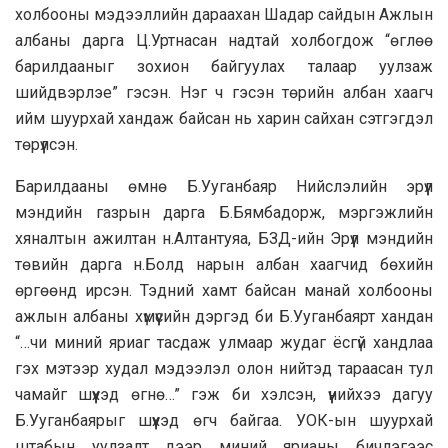
холбооны мэдээллийн дараахан Шадар сайдын Ажлын
албаны дарга Ц.Уртнасан надтай холбогдож “өглөө
барилдааныг зохион байгуулах талаар уулзаж
шийдвэрлэе” гэсэн. Нэг ч гэсэн төрийн албан хаагч
ийм шуурхай хандаж байсан нь харин сайхан сэтгэгдэл
төрүүлсэн.
Барилдааны өмнө Б.Ууганбаяр Нийслэлийн эрүүл
мэндийн газрын дарга Б.Бямбадорж, мэргэжлийн
хяналтын ажилтан н.Алтантуяа, БЗД-ийн Эрүүл мэндийн
төвийн дарга н.Болд нарын албан хаагчид бөхийн
өргөөнд ирсэн. Тэдний хамт байсан манай холбооны
ажлын албаны хүмүүсийн дэргэд би Б.Ууганбаярт хандан
“…чи миний яриаг тасдаж улмаар жудаг ёсгүй хандлаа
гэх мэтээр худал мэдээлэл олон нийтэд тараасан тул
чамайг шүүхэд өгнө…” гэж би хэлсэн, үүнийхээ дагуу
Б.Ууганбаярыг шүүхэд өгч байгаа. УОК-ын шуурхай
штабын уулзалт дээр миний ярианы бичлэгээс