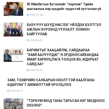
Ж.Мөнхбатын бүтээлийг “нэрлэж” Төрийн
шагналын нэр хүндийг нүүрстэй хутгасангүй
2026-07-06
БНЭУ РУУ ШУУД НИСЛЭГ ҮЙЛДЭХ БЭЛТГЭЛ
АЖЛЫН ХҮРЭЭНД УУЛЗАЛТ ЗОХИОН
БАЙГУУЛАВ
2026-06-30
БАРИМТЫГ ХААЦАЙЛЖ, САЙДААРАА
“ХАМГААЛУУЛДАГ” Я.ЭРДЭНЭСАЙХАНДАА
ЯМАР ХАРИУЦЛАГА ТООЦОХ ВЭ, ИДЭРБАТ
САЙД АА?
2026-06-25
ЗАМ, ТЭЭВРИЙН САЛБАРЫН НЭЭЛТТЭЙ ХААЛГАНЫ
ӨДӨРЛӨГТ АМЖИЛТТАЙ ОРОЛЦЛОО
2026-06-12
“ТЭРБУМ МОД ТАНЫ ТАРЬСАН НЭГ МОДНООС
ЭХЭЛНЭ”