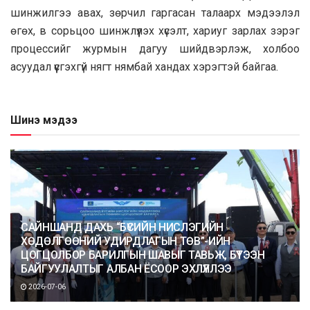
шинжилгээ авах, зөрчил гаргасан талаарх мэдээлэл
өгөх, в сорьцоо шинжлүүлэх хүсэлт, хариуг зарлах зэрэг
процессийг журмын дагуу шийдвэрлэж, холбоо
асуудал үүсгэхгүй нягт нямбай хандах хэрэгтэй байгаа.
Шинэ мэдээ
САЙНШАНД ДАХЬ “БҮСИЙН НИСЛЭГИЙН
ХӨДӨЛГӨӨНИЙ УДИРДЛАГЫН ТӨВ”-ИЙН
ЦОГЦОЛБОР БАРИЛГЫН ШАВЫГ ТАВЬЖ, БҮТЭЭН
БАЙГУУЛАЛТЫГ АЛБАН ЁСООР ЭХЛҮҮЛЛЭЭ
2026-07-06