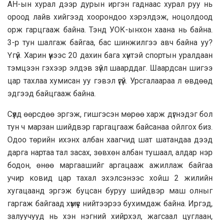
АН-ын хурал дээр дурын иргэн гаднаас хурал руу нь
ороод лайв хийгээд хоорондоо хэрэлдэж, ноцолдоод
орж гарцгааж байна. Тэнд УОК-ынхон хаана нь байна.
3-р тун шалгаж байгаа, бас шинжилгээ авч байна уу?
Үгүй. Харин үүнээс 20 дахин бага хүнтэй спортын уралдаан
тэмцээн гэхээр элдэв зүйл шаарддаг. Шаардсан шигээ
цар тахлаа хумисан уу гэвэл үгүй. Урсгалаараа л өвдөөд
эдгээд байцгааж байна.
Сүүлд өөрсдөө эргэж, гишгэсэн мөрөө харж дүгнэдэг бол
тун ч марзан шийдвэр гаргацгааж байсанаа ойлгох биз.
Одоо төрийн ихэнх албан хаагчид шат шатандаа дээд
дарга нартаа тал засах, зөвхөн албан тушаал, алдар нэр
бодон, өнөө маргаашийг аргацааж ажиллаж байгаа
учир ковид цар тахал эхэлсэнээс хойш 2 жилийн
хугацаанд эргэж буцсан буруу шийдвэр маш олныг
гаргаж байгаад хүмүүс нийтээрээ бухимдаж байна. Иргэд,
залуучууд нь хэн нэгний хийрхэл, жагсаал цуглаан,