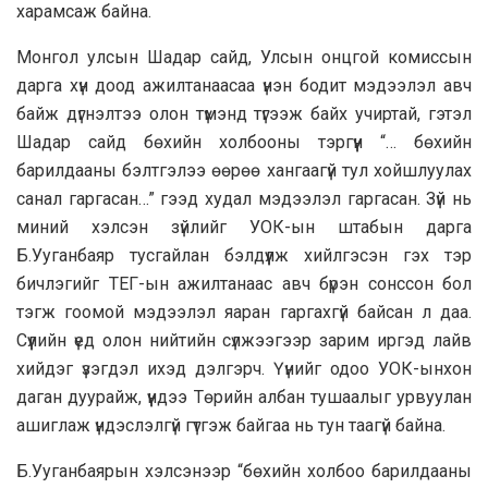
харамсаж байна.
Монгол улсын Шадар сайд, Улсын онцгой комиссын
дарга хүн доод ажилтанаасаа үнэн бодит мэдээлэл авч
байж дүгнэлтээ олон түмэнд түгээж байх учиртай, гэтэл
Шадар сайд бөхийн холбооны тэргүүн “… бөхийн
барилдааны бэлтгэлээ өөрөө хангаагүй тул хойшлуулах
санал гаргасан…” гээд худал мэдээлэл гаргасан. Зүй нь
миний хэлсэн зүйлийг УОК-ын штабын дарга
Б.Ууганбаяр тусгайлан бэлдүүлж хийлгэсэн гэх тэр
бичлэгийг ТЕГ-ын ажилтанаас авч бүрэн сонссон бол
тэгж гоомой мэдээлэл яаран гаргахгүй байсан л даа.
Сүүлийн үед олон нийтийн сүлжээгээр зарим иргэд лайв
хийдэг үзэгдэл ихэд дэлгэрч. Үүнийг одоо УОК-ынхон
даган дуурайж, үүндээ Төрийн албан тушаалыг урвуулан
ашиглаж үндэслэлгүй гүтгэж байгаа нь тун таагүй байна.
Б.Ууганбаярын хэлсэнээр “бөхийн холбоо барилдааны