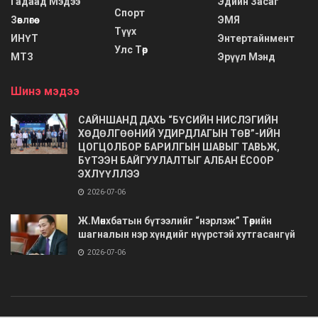
Гадаад Мэдээ
Эдийн Засаг
Спорт
Зөвлөгөө
ЭМЯ
Түүх
ИНҮТ
Энтертайнмент
Улс Төр
МТЗ
Эрүүл Мэнд
Шинэ мэдээ
САЙНШАНД ДАХЬ “БҮСИЙН НИСЛЭГИЙН
ХӨДӨЛГӨӨНИЙ УДИРДЛАГЫН ТӨВ”-ИЙН
ЦОГЦОЛБОР БАРИЛГЫН ШАВЫГ ТАВЬЖ,
БҮТЭЭН БАЙГУУЛАЛТЫГ АЛБАН ЁСООР
ЭХЛҮҮЛЛЭЭ
2026-07-06
Ж.Мөнхбатын бүтээлийг “нэрлэж” Төрийн
шагналын нэр хүндийг нүүрстэй хутгасангүй
2026-07-06