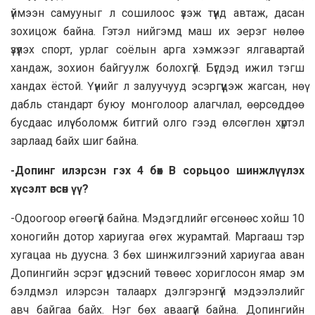
үймээн самууныг л сошилоос үзэж түүнд автаж, дасан
зохицож байна. Гэтэл нийгэмд маш их эерэг нөлөө
үзүүлэх спорт, урлаг соёлын арга хэмжээг ялгавартай
хандаж, зохион байгуулж болохгүй. Бүгдэд ижил тэгш
хандах ёстой. Үүнийг л залуучууд эсэргүүцэж жагсан, нөү
дабль стандарт буюу монголоор алагчлал, өөрсөддөө
бусдаас илүү боломж битгий олго гээд өлсөглөн хүртэл
зарлаад байх шиг байна.
-Допинг илэрсэн гэх 4 бөх В сорьцоо шинжлүүлэх
хүсэлт өгсөн үү?
-Одоогоор өгөөгүй байна. Мэдэгдлийг өгсөнөөс хойш 10
хоногийн дотор хариугаа өгөх журамтай. Маргааш тэр
хугацаа нь дуусна. 3 бөх шинжилгээний хариугаа аван
Допингийн эсрэг үндэсний төвөөс хориглосон ямар эм
бэлдмэл илэрсэн талаарх дэлгэрэнгүй мэдээлэлийг
авч байгаа байх. Нэг бөх аваагүй байна. Допингийн