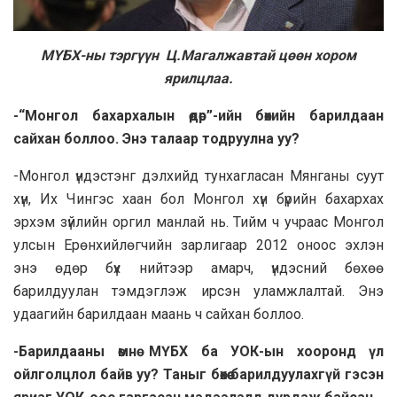
МҮБХ-ны тэргүүн Ц.Магалжавтай цөөн хором
ярилцлаа.
-“Монгол бахархалын өдөр”-ийн бөхийн барилдаан
сайхан боллоо. Энэ талаар тодруулна уу?
-Монгол үндэстэнг дэлхийд тунхагласан Мянганы суут
хүн, Их Чингэс хаан бол Монгол хүн бүрийн бахархах
эрхэм зүйлийн оргил манлай нь. Тийм ч учраас Монгол
улсын Ерөнхийлөгчийн зарлигаар 2012 оноос эхлэн
энэ өдөр бүх нийтээр амарч, үндэсний бөхөө
барилдуулан тэмдэглэж ирсэн уламжлалтай. Энэ
удаагийн барилдаан маань ч сайхан боллоо.
-Барилдааны өмнө МҮБХ ба УОК-ын хооронд үл
ойлголцлол байв уу? Таныг бөхөө барилдуулахгүй гэсэн