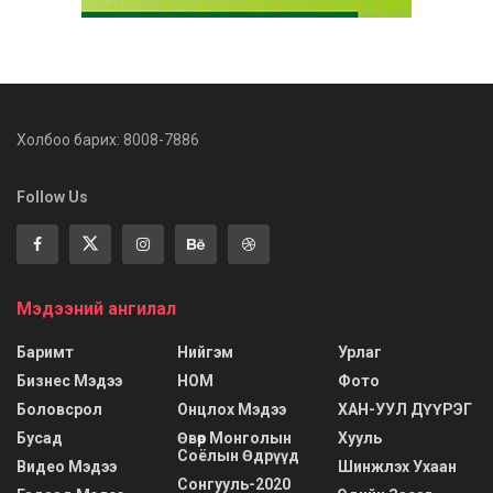
Холбоо барих: 8008-7886
Follow Us
Мэдээний ангилал
Баримт
Нийгэм
Урлаг
Бизнес Мэдээ
НОМ
Фото
Боловсрол
Онцлох Мэдээ
ХАН-УУЛ ДҮҮРЭГ
Бусад
Өвөр Монголын
Хууль
Соёлын Өдрүүд
Видео Мэдээ
Шинжлэх Ухаан
Сонгууль-2020