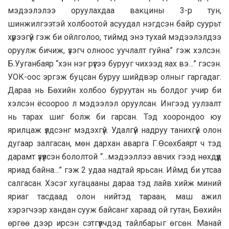
мэдээлэлээ оруулахдаа вакцины 3-р тун,
шинжилгээтэй холбоотой асуудал нэгдсэн байр суурьт
хүрээгүй гэж би ойлголоо, тиймд энэ тухай мэдээлэлдээ
оруулж бичиж, үзэгч олноос уучлалт гуйна” гэж хэлсэн.
Б.Ууганбаяр “хэн нэг рүүгээ бурууг чихээд яах вэ…” гэсэн.
УОК-оос эргэж буцсан буруу шийдвэр олныг гаргадаг.
Дараа нь Бөхийн холбоо буруутан нь болдог учир би
хэлсэн ёсоороо л мэдээлэл оруулсан. Ингээд уулзалт
нь тарах шиг болж би гарсан. Тэд хоорондоо юу
ярилцаж үлдсэнг мэдэхгүй. Удалгүй надруу танихгүй олон
дугаар залгасан, мөн дархан аварга Г.Өсөхбаярт ч тэд
дарамт үзүүлсэн бололтой “…мэдээллээ авчих гээд нөхдүүд
яриад байна…” гэж 2 удаа надтай ярьсан. Иймд би утсаа
салгасан. Хэсэг хугацааны дараа тэд лайв хийж миний
яриаг тасдаад олон нийтэд тараан, маш ажил
хэрэгчээр хандан сууж байсанг хараад ой гутан, Бөхийн
өргөө дээр ирсэн сэтгүүлчдэд тайлбарыг өгсөн. Манай