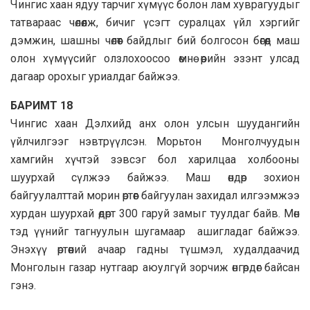
Чингис хаан ядуу тарчиг хүмүүс болон лам хуврагуудыг
татвараас чөлөөлж, бичиг үсэгт суралцах үйл хэргийг
дэмжин, шашны чөлөөт байдлыг бий болгосон бөгөөд маш
олон хүмүүсийг олзлохоосоо өмнө өөрийн эзэнт улсад
дагаар орохыг уриалдаг байжээ.
БАРИМТ 18
Чингис хаан Дэлхийд анх олон улсын шуудангийн
үйлчилгээг нэвтрүүлсэн. Морьтон Монголчуудын
хамгийн хүчтэй зэвсэг бол харилцаа холбооны
шуурхай сүлжээ байжээ. Маш өндөр зохион
байгуулалттай морин өртөөг байгуулан захидал илгээмжээ
хурдан шуурхай өдөрт 300 гаруй замыг туулдаг байв. Мөн
тэд үүнийг тагнуулын шугамаар ашигладаг байжээ.
Энэхүү өртөөний ачаар гадны түшмэл, худалдаачид
Монголын газар нутгаар аюулгүй зорчиж өнгөрдөг байсан
гэнэ.