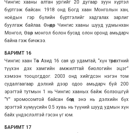
Чингис хааны алтан ургийг 20 дугаар зуун хүртэл
бүртгэж байсан. 1918 онд Богд хаан Монголын хан,
ноёдын гэр бүлийн бүртгэлийг хадгалах зарлиг
буулгаж байлаа. Өнөөдөр Чингис хааны шууд удмынхан
Монгол, Өвөр монгол болон бусад олон оронд амьдарч
байна гэж бичжээ.
БАРИМТ 16
Чингис хаан Төв Азид 16 сая үр удамтай, “хүн төрөлхтний
түүхэн дэх хамгийн амжилттай биологийн эцэг”
хэмээн тооцогддог. 2003 онд хийгдсэн нэгэн том
судалгаагаар дэлхий дээр одоо амьдарч буй 200
эрэгтэй тутмын 1 нь Чингис хааных байж болзошгүй
“Y” хромосомтой байсан бөгөөд энэ нь дэлхийн бүх
эрэгтэй хүмүүсийн 0.5 хувь нь түүний шууд удмын хүн
байх үндэслэлтэй гэсэн үг юм.
БАРИМТ 17