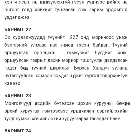
хэн ч ясыг нь өндөлзүүлэхгүй гэсэн үүднээс өөрийнх нь
онгонг голд хийхийг тушаасан гэж зарим эрдэмтэд
үздэг ажээ.
БАРИМТ 22
Эх сурвалжуудад түүнийг 1227 онд мориноос унаж
бэртсэний улмаас нас нөгчсөн гэсэн байдаг. Түүний
оршуулгад оролцсон хүмүүсийг бүгдийг хөнөөж,
оршуулсан газрыг дахин мориор гишгүүлж далдалсан
гэдэг бөгөөд түүний шарилыг Бурхан Халдун ууланд
нутаглуулсан хэмээн ярьдаг ч өдийг хүртэл тодорхойгүй
хэвээр…
БАРИМТ 23
Монголчууд өөрсдийн бүтээсэн эрхий хурууны бөгжөөрөө
эрхий хуруугаа гэмтээхээс урьдчилан сэргийлэхийн
тулд нумын хөвчийг эрхий хуруугаараа тасалдаг байв.
БАРИМТ 24