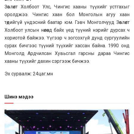
Зөвлөлт Холбоот Улс, Чингис хааны түүхийг устгахыг
оролджээ. Чингис хаан бол Монголын агуу хаан
төдийгүй үндэсний баатар юм. Гэвч Монголчууд Зөвлөлт
Холбоот улсын нөлөөнд байх үед түүний нэрийг дурсах ч
хориотой байжээ. Үүгээр ч зогсохгүй дунд сургуулийн
сурах бичгээс түүний түүхийг хассан байна. 1990 онд
Монголд Ардчилсан Хувьсгал гарсны дараа Чингис
хааны түүхийг дахин сэргээж бичжээ.
Эх сурвалж: 24цаг.мн
Шинэ мэдээ