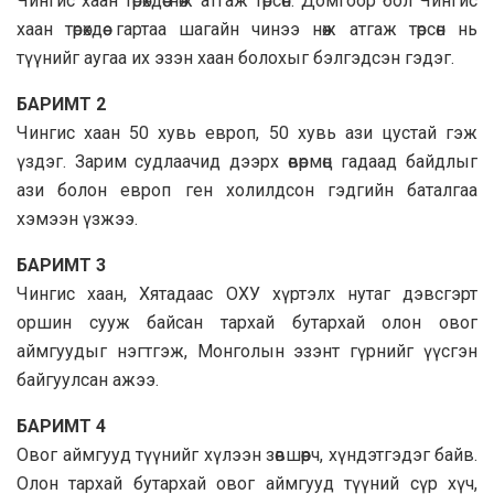
Чингис хаан төрөхдөө нөж атгаж төрсөн. Домгоор бол Чингис
хаан төрөхдөө гартаа шагайн чинээ нөж атгаж төрсөн нь
түүнийг аугаа их эзэн хаан болохыг бэлгэдсэн гэдэг.
БАРИМТ 2
Чингис хаан 50 хувь европ, 50 хувь ази цустай гэж
үздэг. Зарим судлаачид дээрх өвөрмөц гадаад байдлыг
ази болон европ ген холилдсон гэдгийн баталгаа
хэмээн үзжээ.
БАРИМТ 3
Чингис хаан, Хятадаас ОХУ хүртэлх нутаг дэвсгэрт
оршин сууж байсан тархай бутархай олон овог
аймгуудыг нэгтгэж, Монголын эзэнт гүрнийг үүсгэн
байгуулсан ажээ.
БАРИМТ 4
Овог аймгууд түүнийг хүлээн зөвшөөрч, хүндэтгэдэг байв.
Олон тархай бутархай овог аймгууд түүний сүр хүч,