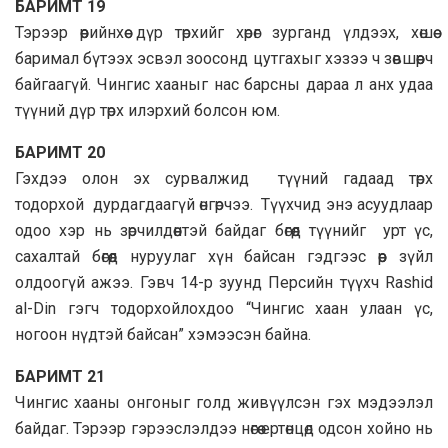
БАРИМТ 19
Тэрээр өөрийнхөө дүр төрхийг хөрөг зурганд үлдээх, хөшөө
баримал бүтээх эсвэл зоосонд цутгахыг хэзээ ч зөвшөөрч
байгаагүй. Чингис хааныг нас барсны дараа л анх удаа
түүний дүр төрх илэрхий болсон юм.
БАРИМТ 20
Гэхдээ олон эх сурвалжид түүний гадаад төрх
тодорхой дурдагдаагүй өнгөрчээ. Түүхчид энэ асуудлаар
одоо хэр нь зөрчилдөөнтэй байдаг бөгөөд түүнийг урт үс,
сахалтай бөгөөд нуруулаг хүн байсан гэдгээс өөр зүйл
олдоогүй ажээ. Гэвч 14-р зуунд Персийн түүхч Rashid
al-Din гэгч тодорхойлохдоо “Чингис хаан улаан үс,
ногоон нүдтэй байсан” хэмээсэн байна.
БАРИМТ 21
Чингис хааны онгоныг голд живүүлсэн гэх мэдээлэл
байдаг. Тэрээр гэрээслэлдээ нөгөө ертөнцөд одсон хойно нь