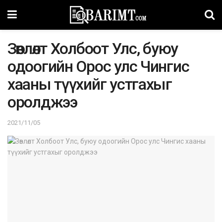
Зөвлөлт Холбоот Улс, буюу
одоогийн Орос улс Чингис
хааны түүхийг устгахыг
оролджээ
2021/11/05