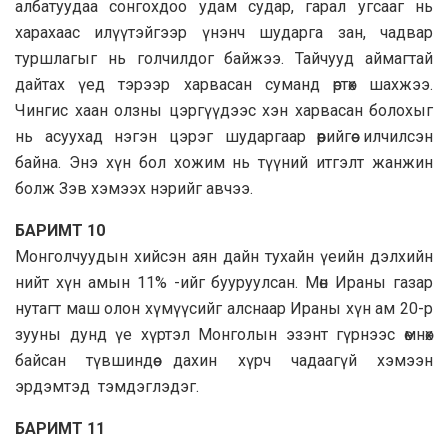
албатуудаа сонгохдоо удам судар, гарал угсааг нь
харахаас илүүтэйгээр үнэнч шударга зан, чадвар
туршлагыг нь голчилдог байжээ. Тайчууд аймагтай
дайтах үед тэрээр харвасан суманд өртөх шахжээ.
Чингис хаан олзны цэргүүдээс хэн харвасан болохыг
нь асуухад нэгэн цэрэг шударгаар өөрийгөө илчилсэн
байна. Энэ хүн бол хожим нь түүний итгэлт жанжин
болж Зэв хэмээх нэрийг авчээ.
БАРИМТ 10
Монголчуудын хийсэн аян дайн тухайн үеийн дэлхийн
нийт хүн амын 11% -ийг бууруулсан. Мөн Ираны газар
нутагт маш олон хүмүүсийг алснаар Ираны хүн ам 20-р
зууны дунд үе хүртэл Монголын эзэнт гүрнээс өмнөх
байсан түвшиндөө дахин хүрч чадаагүй хэмээн
эрдэмтэд тэмдэглэдэг.
БАРИМТ 11