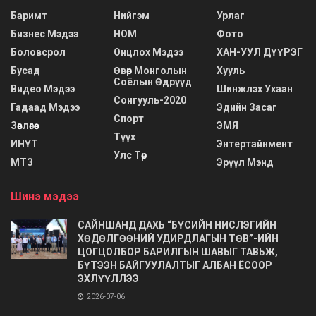
Баримт
Нийгэм
Урлаг
Бизнес Мэдээ
НОМ
Фото
Боловсрол
Онцлох Мэдээ
ХАН-УУЛ ДҮҮРЭГ
Бусад
Өвөр Монголын
Хууль
Соёлын Өдрүүд
Видео Мэдээ
Шинжлэх Ухаан
Сонгууль-2020
Гадаад Мэдээ
Эдийн Засаг
Спорт
Зөвлөгөө
ЭМЯ
Түүх
ИНҮТ
Энтертайнмент
Улс Төр
МТЗ
Эрүүл Мэнд
Шинэ мэдээ
САЙНШАНД ДАХЬ “БҮСИЙН НИСЛЭГИЙН
ХӨДӨЛГӨӨНИЙ УДИРДЛАГЫН ТӨВ”-ИЙН
ЦОГЦОЛБОР БАРИЛГЫН ШАВЫГ ТАВЬЖ,
БҮТЭЭН БАЙГУУЛАЛТЫГ АЛБАН ЁСООР
ЭХЛҮҮЛЛЭЭ
2026-07-06