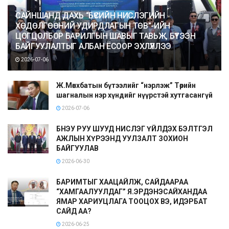
САЙНШАНД ДАХЬ “БҮСИЙН НИСЛЭГИЙН
ХӨДӨЛГӨӨНИЙ УДИРДЛАГЫН ТӨВ”-ИЙН
ЦОГЦОЛБОР БАРИЛГЫН ШАВЫГ ТАВЬЖ, БҮТЭЭН
БАЙГУУЛАЛТЫГ АЛБАН ЁСООР ЭХЛҮҮЛЛЭЭ
2026-07-06
Ж.Мөнхбатын бүтээлийг “нэрлэж” Төрийн
шагналын нэр хүндийг нүүрстэй хутгасангүй
2026-07-06
БНЭУ РУУ ШУУД НИСЛЭГ ҮЙЛДЭХ БЭЛТГЭЛ
АЖЛЫН ХҮРЭЭНД УУЛЗАЛТ ЗОХИОН
БАЙГУУЛАВ
2026-06-30
БАРИМТЫГ ХААЦАЙЛЖ, САЙДААРАА
“ХАМГААЛУУЛДАГ” Я.ЭРДЭНЭСАЙХАНДАА
ЯМАР ХАРИУЦЛАГА ТООЦОХ ВЭ, ИДЭРБАТ
САЙД АА?
2026-06-25