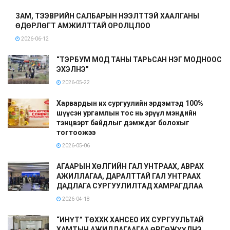
ЗАМ, ТЭЭВРИЙН САЛБАРЫН НЭЭЛТТЭЙ ХААЛГАНЫ
ӨДӨРЛӨГТ АМЖИЛТТАЙ ОРОЛЦЛОО
2026-06-12
“ТЭРБУМ МОД ТАНЫ ТАРЬСАН НЭГ МОДНООС
ЭХЭЛНЭ”
2026-05-22
Харвардын их сургуулийн эрдэмтэд 100%
шүүсэн ургамлын тос нь эрүүл мэндийн
тэнцвэрт байдлыг дэмждэг болохыг
тогтоожээ
2026-05-06
АГААРЫН ХӨЛГИЙН ГАЛ УНТРААХ, АВРАХ
АЖИЛЛАГАА, ДАРАЛТТАЙ ГАЛ УНТРААХ
ДАДЛАГА СУРГУУЛИЛТАД ХАМРАГДЛАА
2026-04-18
“ИНҮТ” ТӨХХК ХАНСЕО ИХ СУРГУУЛЬТАЙ
ХАМТЫН АЖИЛЛАГААГАА ӨРГӨЖҮҮЛНЭ