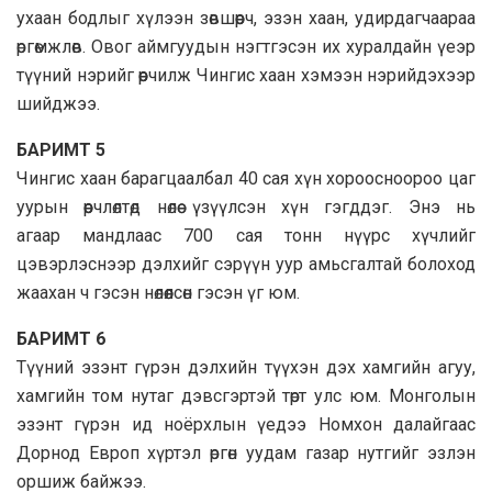
ухаан бодлыг хүлээн зөвшөөрч, эзэн хаан, удирдагчаараа
өргөмжлөв. Овог аймгуудын нэгтгэсэн их хуралдайн үеэр
түүний нэрийг өөрчилж Чингис хаан хэмээн нэрийдэхээр
шийджээ.
БАРИМТ 5
Чингис хаан барагцаалбал 40 сая хүн хороосноороо цаг
уурын өөрчлөлтөд нөлөө үзүүлсэн хүн гэгддэг. Энэ нь
агаар мандлаас 700 сая тонн нүүрс хүчлийг
цэвэрлэснээр дэлхийг сэрүүн уур амьсгалтай болоход
жаахан ч гэсэн нөлөөлсөн гэсэн үг юм.
БАРИМТ 6
Түүний эзэнт гүрэн дэлхийн түүхэн дэх хамгийн агуу,
хамгийн том нутаг дэвсгэртэй төрт улс юм. Монголын
эзэнт гүрэн ид ноёрхлын үедээ Номхон далайгаас
Дорнод Европ хүртэл өргөн уудам газар нутгийг эзлэн
оршиж байжээ.