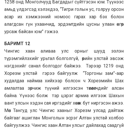
1258 онд Монголчууд Багдадыг сүйтгэсэн юм. Түүнээс
амьд үлдэгсэд хэлэхдээ, “Тигри голын ус, голруу орсон
асар их хэмжээний номоос гарах хар бэх болон
алагдсан гүн ухаанчид, эрдэмтдийн цусны улаан өнгөөр
урсаж байсан юм” гэжээ.
БАРИМТ 12
Чингис хаан аливаа улс орныг шууд эзлэн
түрэмгийлэхийг урьтал болголгүй, өөрийн улстай эвсэж
нэгдэхийг санал болгодог байжээ. Тэрээр 1219 онд
Хорезм улстай гэрээ байгуулж “Торгоны зам”-аар
худалдаа наймаа хийхээр болсон ч Хорезмийн Шах
амлалтаа зөрчиж түүний илгээсэн төлөөлөгчдийг алсан
байна. Үүнээс болж тэр цэрэг армиа илгээж Шахын
вант улсын хэдэн сая иргэдийг хөнөөж бут ниргэсэн ажээ.
Мөн Тангуд улс Чингис хааныг Хорезм улсад дайтаж
байгааг ашиглан Монголын эсрэг Алтан улстай холбоо
байгуулжээ. Чингис хаан Алтан улсыг дайлахад саадгүй