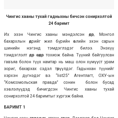
Чингис хааны тухай гадныхны бичсэн сонирхолтой
24 баримт
​​​​​​​Их эзэн Чингис хааны мэндэлсэн өдөр, Монгол
бахархлын өдрийг жил бүрийн өвлийн эхэн сарын
шинийн нэгэнд тэмдэглэдэг билээ. Энэхүү
тэмдэглэлт өдөр өнөөдөр тохиож байна. Түүний байгуулсан
гавъяа болон түүх намтар нь маш олон хүмүүст урам
зориг, бахархах сэдэл төрүүлдэг. Гадынхан түүнийг
хэрхэн дүгнэдэг вэ. “list25” Агентлагт, ОХУ-ын
“Комсомольская правда” сонин болон бусад
хэвлэлүүдэд бичигдсэн Чингис хааны тухай
сонирхолтой 24 баримтыг хүргэж байна.
БАРИМТ 1