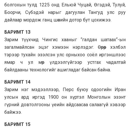
болгохын тулд 1225 онд Ельюй Чуцай, Өгэдэй, Тулуй,
Боорчи, Сүбэдэй нарыг дагуулан Тангуд улс руу
дайлаар мордож ганц шөнийн дотор бут цохижээ.
БАРИМТ 13
Зарим түүхчид Чингис хааныг “галдан шатаах“-ын
загалмайлсан эцэг хэмээн нэрлэдэг. Өөрөөр хэлбэл
тэрээр тухайн эзэлсэн улс орныхоо соёл иргэншлээс
ямар ч ул мөр үлдээлгүйгээр устгах чадалтай
байлдааны технологийг ашигладаг байсан байна.
БАРИМТ 14
Зарим нэг мэдээллээр, Перс буюу одоогийн Иран
улсын ард иргэд 1900 он хүртэл Монголын эзэнт
гүрний довтолгооны үеийн айдсаасаа салаагүй хэвээр
байжээ.
БАРИМТ 15