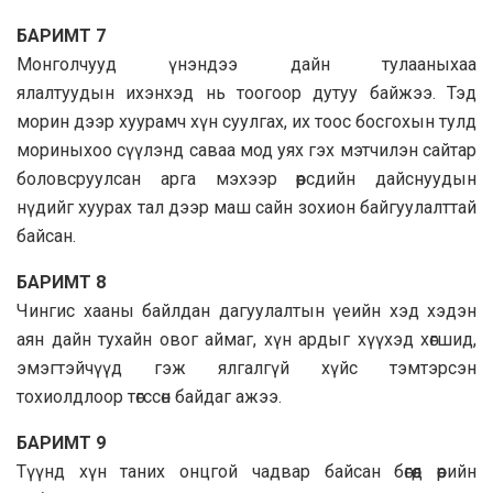
БАРИМТ 7
Монголчууд үнэндээ дайн тулааныхаа
ялалтуудын ихэнхэд нь тоогоор дутуу байжээ. Тэд
морин дээр хуурамч хүн суулгах, их тоос босгохын тулд
мориныхоо сүүлэнд саваа мод уях гэх мэтчилэн сайтар
боловсруулсан арга мэхээр өөрсдийн дайснуудын
нүдийг хуурах тал дээр маш сайн зохион байгуулалттай
байсан.
БАРИМТ 8
Чингис хааны байлдан дагуулалтын үеийн хэд хэдэн
аян дайн тухайн овог аймаг, хүн ардыг хүүхэд хөгшид,
эмэгтэйчүүд гэж ялгалгүй хүйс тэмтэрсэн
тохиолдлоор төгссөн байдаг ажээ.
БАРИМТ 9
Түүнд хүн таних онцгой чадвар байсан бөгөөд өөрийн