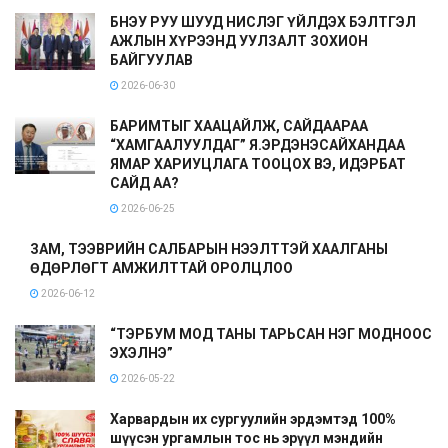
БНЭУ РУУ ШУУД НИСЛЭГ ҮЙЛДЭХ БЭЛТГЭЛ
АЖЛЫН ХҮРЭЭНД УУЛЗАЛТ ЗОХИОН
БАЙГУУЛАВ
2026-06-30
БАРИМТЫГ ХААЦАЙЛЖ, САЙДААРАА
“ХАМГААЛУУЛДАГ” Я.ЭРДЭНЭСАЙХАНДАА
ЯМАР ХАРИУЦЛАГА ТООЦОХ ВЭ, ИДЭРБАТ
САЙД АА?
2026-06-25
ЗАМ, ТЭЭВРИЙН САЛБАРЫН НЭЭЛТТЭЙ ХААЛГАНЫ
ӨДӨРЛӨГТ АМЖИЛТТАЙ ОРОЛЦЛОО
2026-06-12
“ТЭРБУМ МОД ТАНЫ ТАРЬСАН НЭГ МОДНООС
ЭХЭЛНЭ”
2026-05-22
Харвардын их сургуулийн эрдэмтэд 100%
шүүсэн ургамлын тос нь эрүүл мэндийн