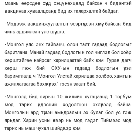
маань өөрсдөө хүнд хэцүү нөхцөлд байсан ч бидэнтэй
вакцинаа хуваалцсанд бид их талархалтай байдаг.
-Мэдээж вакцинжуулалтыг эсэргүүцсэн хүмүүс байсан, бид
чинь ардчилсан улс шүү дээ.
-Монгол улс энх тайванч, олон талт гадаад бодлогыг
баритлана. Манай гадаад бодлогын гол чиглэл бол хоёр
хөрштэйгөө найрсаг харилцаатай байх юм. Гурав дагч
хөрш гэж бий. ОХУ-ын гадаад бодлогын үзэл
баримтлалд ч “Монгол Улстай харилцаа холбоо, хамтын
ажиллагаагаа бэхжүүлэх” гэсэн заалт бий.
-Монголд бид ойрын 10 жилийн хугацаанд 1 тэрбум
мод тарих үндэсний хөдөлгөөн эхлүүлээд байна.
Монголын ард түмэн амьдралын эх булаг бол ус гэж
ярьдаг. Харин усны үүсвэр нь мод гэдэг. Тиймээс мод
тарих нь маш чухал шийдвэр юм.