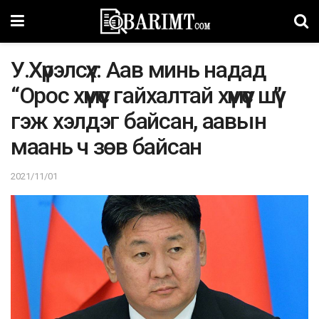
У.Хүрэлсүх: Аав минь надад
“Орос хүмүүс гайхалтай хүмүүс шүү”
гэж хэлдэг байсан, аавын
маань ч зөв байсан
2021/11/01