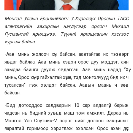
Монгол Улсын Ерөнхийлөгч У.Хүрэлсүх Оросын ТАСС
агентлагийн захирлын нэгдүгээр орлогч Михаил
Гусмантай ярилцжээ. Түүний ярилцлагын хэсгээс
хүргэж байна:
-Аав минь жолооч хүн байсан, аавтайгаа их тээвэрт
явдаг байлаа. Аав минь хэдэн орос дуу мэддэг, аян
замдаа байнга дуулж явдагсан. Аав минь надад “Хүү
минь, Орос хүмүүс гайхалтай хүмүүс, тэд монголчууд бид их ч
тусалсан” гэж хэлдэг байсан. Аавын маань ч зөв
байсан.
-Бид дотооддоо халдварын 10 сар алдалгүй барьж
чадсан нь бидний хувьд маш том амжилт. Дараа нь
Монгол Улс Спутник-V зэрэг нийт долоон вакциныг
яаралтай горимоор хэрэглэж эхэлсэн. Орос ахан дүүс