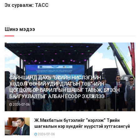
Эх сурвалж: ТАСС
Шинэ мэдээ
САЙНШАНД ДАХЬ “БҮСИЙН НИСЛЭГИЙН
ХӨДӨЛГӨӨНИЙ УДИРДЛАГЫН ТӨВ”-ИЙН
ЦОГЦОЛБОР БАРИЛГЫН ШАВЫГ ТАВЬЖ, БҮТЭЭН
БАЙГУУЛАЛТЫГ АЛБАН ЁСООР ЭХЛҮҮЛЛЭЭ
2026-07-06
Ж.Мөнхбатын бүтээлийг “нэрлэж” Төрийн
шагналын нэр хүндийг нүүрстэй хутгасангүй
2026-07-06