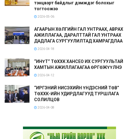
тэнцвэрт байдлыг дэмждэг болохыг
тогтоожээ
2026-05-06
АГААРЫН ХӨЛГИЙН ГАЛ УНТРААХ, АВРАХ
АЖИЛЛАГАА, ДАРАЛТТАЙ ГАЛ УНТРААХ
ДАДЛАГА СУРГУУЛИЛТАД ХАМРАГДЛАА
2026-04-18
“ИНҮТ” ТӨХХК ХАНСЕО ИХ СУРГУУЛЬТАЙ
ХАМТЫН АЖИЛЛАГААГАА ӨРГӨЖҮҮЛНЭ
2026-04-12
“ИРГЭНИЙ НИСЭХИЙН ҮНДЭСНИЙ ТӨВ”
ТӨХХК-ИЙН УДИРДЛАГУУД ТУРШЛАГА
СОЛИЛЦОВ
2026-04-08