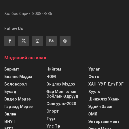
Холбоо барих: 8008-7886
Follow Us
Мэдээний ангилал
Баримт
Нийгэм
Урлаг
Бизнес Мэдээ
НОМ
Фото
Боловсрол
Онцлох Мэдээ
ХАН-УУЛ ДҮҮРЭГ
Бусад
Өвөр Монголын
Хууль
Соёлын Өдрүүд
Видео Мэдээ
Шинжлэх Ухаан
Сонгууль-2020
Гадаад Мэдээ
Эдийн Засаг
Спорт
Зөвлөгөө
ЭМЯ
Түүх
ИНҮТ
Энтертайнмент
Улс Төр
МТЗ
Эрүүл Мэнд