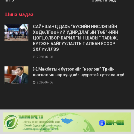
Шинэ мэдээ
САЙНШАНД ДАХЬ “БҮСИЙН НИСЛЭГИЙН
ХӨДӨЛГӨӨНИЙ УДИРДЛАГЫН ТӨВ”-ИЙН
ЦОГЦОЛБОР БАРИЛГЫН ШАВЫГ ТАВЬЖ,
БҮТЭЭН БАЙГУУЛАЛТЫГ АЛБАН ЁСООР
ЭХЛҮҮЛЛЭЭ
2026-07-06
Ж.Мөнхбатын бүтээлийг “нэрлэж” Төрийн
шагналын нэр хүндийг нүүрстэй хутгасангүй
2026-07-06
© 2020
Barimt.com
- Зохиогчийн эрх хуулиар хамгаалагдсан. Загварыг
ONLINE MEDIA LLC
.